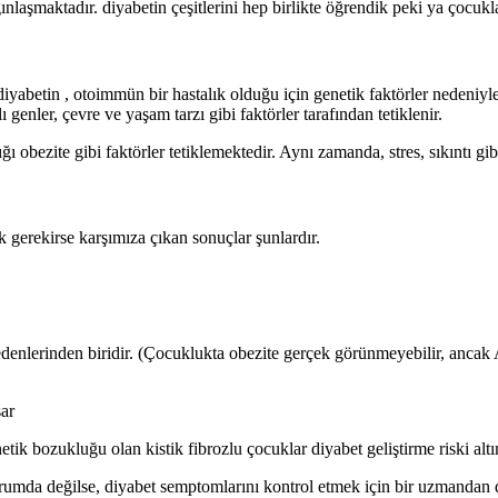
ınlaşmaktadır. diyabetin çeşitlerini hep birlikte öğrendik peki ya çocukl
diyabetin , otoimmün bir hastalık olduğu için genetik faktörler nedeniyl
 genler, çevre ve yaşam tarzı gibi faktörler tarafından tetiklenir.
obezite gibi faktörler tetiklemektedir. Aynı zamanda, stres, sıkıntı gibi f
ak gerekirse karşımıza çıkan sonuçlar şunlardır.
nedenlerinden biridir. (Çocuklukta obezite gerçek görünmeyebilir, an
ar
k bozukluğu olan kistik fibrozlu çocuklar diyabet geliştirme riski altı
umda değilse, diyabet semptomlarını kontrol etmek için bir uzmandan dest