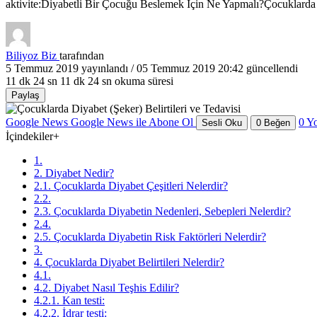
aktivite:Diyabetli Bir Çocuğu Beslemek İçin Ne Yapmalı?Çocuklarda 
Biliyoz Biz
tarafından
5 Temmuz 2019
yayınlandı /
05 Temmuz 2019 20:42
güncellendi
11 dk 24 sn
11 dk 24 sn okuma süresi
Paylaş
Google News
Google News ile Abone Ol
0
Y
Sesli Oku
0
Beğen
İçindekiler
+
1.
2. Diyabet Nedir?
2.1. Çocuklarda Diyabet Çeşitleri Nelerdir?
2.2.
2.3. Çocuklarda Diyabetin Nedenleri, Sebepleri Nelerdir?
2.4.
2.5. Çocuklarda Diyabetin Risk Faktörleri Nelerdir?
3.
4. Çocuklarda Diyabet Belirtileri Nelerdir?
4.1.
4.2. Diyabet Nasıl Teşhis Edilir?
4.2.1. Kan testi:
4.2.2. İdrar testi: