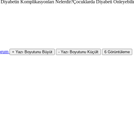
Diyabetin Komplikasyonları Nelerdir?Çocuklarda Diyabeti Önleyebilir
orum
+
Yazı Boyutunu Büyüt
-
Yazı Boyutunu Küçült
6
Görüntüleme