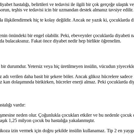
et hastalığı, belirtileri ve tedavisi ile ilgili bir çok gerçeğe ulaştık v
sorun, teşhis ve tedavisi icin bir uzmandan destek almanız tavsiye edilir.
arla ilişkilendirmek hiç te kolay değildir. Ancak ne yazık ki, çocuklarda di
n önündeki bir engel olabilir. Peki, ebeveynler çocuklarda diyabeti nasıl
zda bulacaksınız. Fakat önce diyabet nedir hep birlikte öğrenelim.
 bir durumdur. Yetersiz veya hiç üretilmeyen insülin, vücudun yiyeceklerd
adı verilen daha basit bir şekere böler. Ancak glikoz hücrelere sadece ins
z kan dolaşımında birikirken, hücreler enerji almaz. Peki çocuklarda diya
stalığı vardır:
mesine neden olur. Çoğunlukla çocukları etkiler ve bu nedenle çocuk diy
aşık 1,25 milyon çocuk bu hastalığa yakalanmıştır.
likoza izin vermek için doğru şekilde insülin kullanamaz. Tip 2 en yaygı