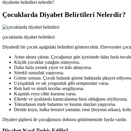
diyabetin belirtileri nelerdir?
Çocuklarda Diyabet Belirtileri Nelerdir?
çocuklarda diyabet belirtileri
Diyabetli bir çocuk aşağıdaki belirtileri gösterecektir. Ebeveynler çocu
Artan idrara çıkma. Çocuğunuz gün içerisinde daha fazla tuvalete
Küçük çocuklar yatağını ıslatıyorsa.
Daha fazla yemek yiyor ve kilo almıyorsa.
Sürekli susuzluk yaşıyorsa.
Görme sorunu. Çocuk bulanık görme hakkında şikayet ediyors
Uyuşukluk ve sık yorgunluk gibi semptomlar varsa.
Ruh hali ve sinirli tavırlar sergiliyorsa.
Kaşıntılı veya ciltte kuruma varsa.
Ellerde ve ayaklarda karıncalanma hissi olduğunu söylüyorsa.
Tekrarlanan mide bulantısı ve kusma olayları yaşıyorsa.
Deride koyu, halka benzeri yamalar, ense (boynun arkası), koltuk 
Diyabet şüphesi ile çocuğunuzu doktora götürmenizde fayda vardır.
Diyabet Nasıl Teşhis Edilir?