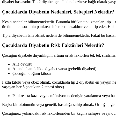
diyabet hastasıdır. Tip 2 diyabet genellikle obeziteye bağlı olarak yayg
Çocuklarda Diyabetin Nedenleri, Sebepleri Nelerdir?
Kesin nedenler bilinmemektedir. Bununla birlikte tıp uzmanları, tip 1 
üretiminden sorumlu pankreas hücrelerine saldırır ve tahrip eder. Hatalı
Tip 2 diyabetin tam olarak nedeni de bilinmemektedir. Fakat bu hastalığı 
Çocuklarda Diyabetin Risk Faktörleri Nelerdir?
Çocuğun diyabete duyarlılığını artıran ortak faktörleri tek tek sıralam
Aile öyküsü
Annede hamilelikte diyabet varsa (gebelik diyabeti)
Çocuğun doğum kilosu
Fazla kilolu veya obez olmak, çocuklarda tip 2 diyabetin en yaygın 
yaşayan her 5 çocuktan 2 tanesi obez)
Pankreasta kaza veya enfeksiyon nedeniyle yaralanma veya has
Başka bir otoimmün veya genetik hastalığa sahip olmak. Örneğin, geneti
Çocuğunuz yukarıdaki risk faktörlerinden bir kaçına sahipse ve iyi dur