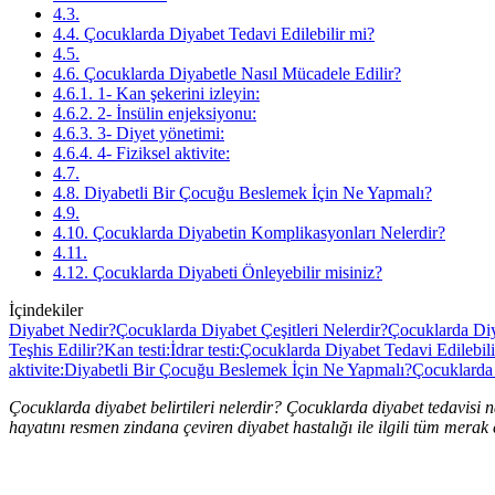
4.3.
4.4. Çocuklarda Diyabet Tedavi Edilebilir mi?
4.5.
4.6. Çocuklarda Diyabetle Nasıl Mücadele Edilir?
4.6.1. 1- Kan şekerini izleyin:
4.6.2. 2- İnsülin enjeksiyonu:
4.6.3. 3- Diyet yönetimi:
4.6.4. 4- Fiziksel aktivite:
4.7.
4.8. Diyabetli Bir Çocuğu Beslemek İçin Ne Yapmalı?
4.9.
4.10. Çocuklarda Diyabetin Komplikasyonları Nelerdir?
4.11.
4.12. Çocuklarda Diyabeti Önleyebilir misiniz?
İçindekiler
Diyabet Nedir?
Çocuklarda Diyabet Çeşitleri Nelerdir?
Çocuklarda Diy
Teşhis Edilir?
Kan testi:
İdrar testi:
Çocuklarda Diyabet Tedavi Edilebili
aktivite:
Diyabetli Bir Çocuğu Beslemek İçin Ne Yapmalı?
Çocuklarda 
Çocuklarda diyabet belirtileri nelerdir? Çocuklarda diyabet tedavisi na
hayatını resmen zindana çeviren diyabet hastalığı ile ilgili tüm merak e