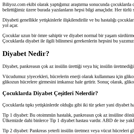
Biliyoz.com ekibi olarak yaptığımız araştırma sonucunda çocuklarda diyab
belirttiğimiz üzere burada yazılanların hepsi bilgi amaçlıdır. Her türlü 
Diyabeti genellikle yetişkinlerle ilişkilendirilir ve bu hastalığı çocukl
yol açar.
Çocuklar uzun bir ömre sahiptir ve diyabet normal bir yaşam sürdürmeni
Çocuklarda diyabet ile ilgili bilinmesi gerekenlerin hepsini bu yazımı
Diyabet Nedir?
Diyabet, pankreasın çok az insülin ürettiği veya hiç insülin üretmediği
Vücudumuz yiyecekleri, hücrelerin enerji olarak kullanması için glikoz 
glikozun hücrelere girmesini imkansız hale getirir. Sonuç olarak, gliko
Çocuklarda Diyabet Çeşitleri Nelerdir?
Çocuklarda tıpkı yetişkinlerde olduğu gibi iki tür şeker yani diyabet ha
Tip 1 diyabet: Bu otoimmün hastalık, pankreasın çok az insüline dönüş
Ülkemizde dahi binlerce Tip 1 diyabet hastası vardır. ABD de ise yakl
Tip 2 diyabet: Pankreas yeterli insülin üretmez veya vücut hücreleri g