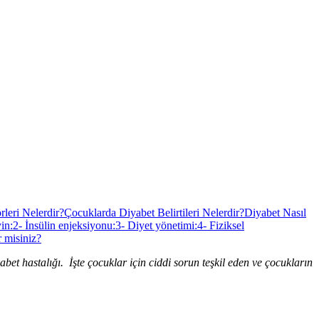
leri Nelerdir?
Çocuklarda Diyabet Belirtileri Nelerdir?
Diyabet Nasıl
in:
2- İnsülin enjeksiyonu:
3- Diyet yönetimi:
4- Fiziksel
 misiniz?
abet hastalığı. İşte çocuklar için ciddi sorun teşkil eden ve çocukların