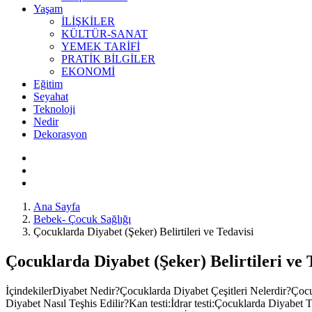
Yaşam
İLİŞKİLER
KÜLTÜR-SANAT
YEMEK TARİFİ
PRATİK BİLGİLER
EKONOMİ
Eğitim
Seyahat
Teknoloji
Nedir
Dekorasyon
Ana Sayfa
Bebek- Çocuk Sağlığı
Çocuklarda Diyabet (Şeker) Belirtileri ve Tedavisi
Çocuklarda Diyabet (Şeker) Belirtileri ve 
İçindekilerDiyabet Nedir?Çocuklarda Diyabet Çeşitleri Nelerdir?Çocu
Diyabet Nasıl Teşhis Edilir?Kan testi:İdrar testi:Çocuklarda Diyabet 