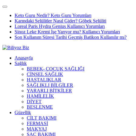
Keto Guru Nedir? Keto Guru Yorumları
Karındaki Selülitler Nasıl Gider? Göbek Selüliti
Loreal Paris Hydra Genius Kullanıcı Yorumları
Sinoz Leke Kremi İşe Yarıyor mu? Kullanıcı Yorumları
Son Kullanım Süresi Tarihi Geçmiş Batikon Kullanılır mı?
Anasayfa
Sağlık
BEBEK- ÇOCUK SAĞLIĞI
CİNSEL SAĞLIK
HASTALIKLAR
SAĞLIKLI BİLGİLER
YARARLI BİTKİLER
HAMİLELİK
DİYET
BESLENME
Güzellik
CİLT BAKIMI
FERMASİ
MAKYAJ
SAÇ BAKIMI