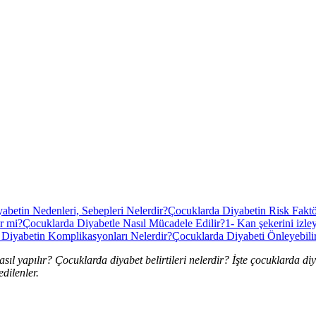
abetin Nedenleri, Sebepleri Nelerdir?
Çocuklarda Diyabetin Risk Faktör
r mi?
Çocuklarda Diyabetle Nasıl Mücadele Edilir?
1- Kan şekerini izley
Diyabetin Komplikasyonları Nelerdir?
Çocuklarda Diyabeti Önleyebilir
sıl yapılır? Çocuklarda diyabet belirtileri nelerdir? İşte çocuklarda diy
dilenler.