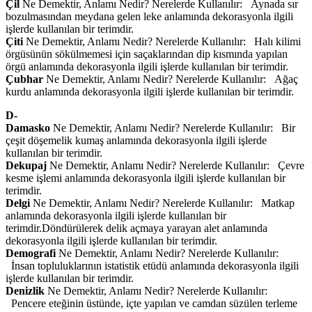
Çil
Ne Demektir, Anlamı Nedir? Nerelerde Kullanılır: Aynada sır
bozulmasından meydana gelen leke anlamında dekorasyonla ilgili
işlerde kullanılan bir terimdir.
Çiti
Ne Demektir, Anlamı Nedir? Nerelerde Kullanılır: Halı kilimi
örgüsünün sökülmemesi için saçaklarından dip kısmında yapılan
örgü anlamında dekorasyonla ilgili işlerde kullanılan bir terimdir.
Çubhar
Ne Demektir, Anlamı Nedir? Nerelerde Kullanılır: Ağaç
kurdu anlamında dekorasyonla ilgili işlerde kullanılan bir terimdir.
D-
Damasko
Ne Demektir, Anlamı Nedir? Nerelerde Kullanılır: Bir
çeşit döşemelik kumaş anlamında dekorasyonla ilgili işlerde
kullanılan bir terimdir.
Dekupaj
Ne Demektir, Anlamı Nedir? Nerelerde Kullanılır: Çevre
kesme işlemi anlamında dekorasyonla ilgili işlerde kullanılan bir
terimdir.
Delgi
Ne Demektir, Anlamı Nedir? Nerelerde Kullanılır: Matkap
anlamında dekorasyonla ilgili işlerde kullanılan bir
terimdir.Döndürülerek delik açmaya yarayan alet anlamında
dekorasyonla ilgili işlerde kullanılan bir terimdir.
Demografi
Ne Demektir, Anlamı Nedir? Nerelerde Kullanılır:
İnsan topluluklarının istatistik etüdü anlamında dekorasyonla ilgili
işlerde kullanılan bir terimdir.
Denizlik
Ne Demektir, Anlamı Nedir? Nerelerde Kullanılır:
Pencere eteğinin üstünde, içte yapılan ve camdan süzülen terleme