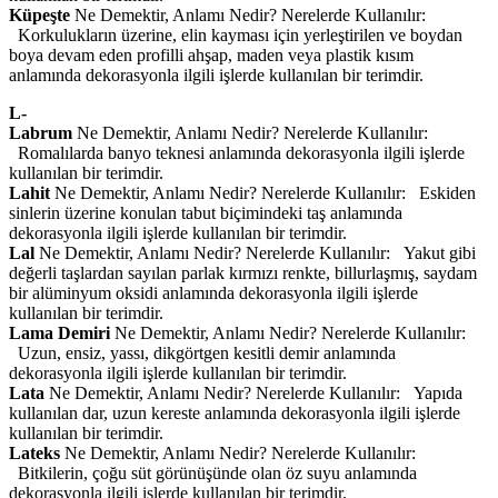
Küpeşte
Ne Demektir, Anlamı Nedir? Nerelerde Kullanılır:
Korkulukların üzerine, elin kayması için yerleştirilen ve boydan
boya devam eden profilli ahşap, maden veya plastik kısım
anlamında dekorasyonla ilgili işlerde kullanılan bir terimdir.
L-
Labrum
Ne Demektir, Anlamı Nedir? Nerelerde Kullanılır:
Romalılarda banyo teknesi anlamında dekorasyonla ilgili işlerde
kullanılan bir terimdir.
Lahit
Ne Demektir, Anlamı Nedir? Nerelerde Kullanılır: Eskiden
sinlerin üzerine konulan tabut biçimindeki taş anlamında
dekorasyonla ilgili işlerde kullanılan bir terimdir.
Lal
Ne Demektir, Anlamı Nedir? Nerelerde Kullanılır: Yakut gibi
değerli taşlardan sayılan parlak kırmızı renkte, billurlaşmış, saydam
bir alüminyum oksidi anlamında dekorasyonla ilgili işlerde
kullanılan bir terimdir.
Lama Demiri
Ne Demektir, Anlamı Nedir? Nerelerde Kullanılır:
Uzun, ensiz, yassı, dikgörtgen kesitli demir anlamında
dekorasyonla ilgili işlerde kullanılan bir terimdir.
Lata
Ne Demektir, Anlamı Nedir? Nerelerde Kullanılır: Yapıda
kullanılan dar, uzun kereste anlamında dekorasyonla ilgili işlerde
kullanılan bir terimdir.
Lateks
Ne Demektir, Anlamı Nedir? Nerelerde Kullanılır:
Bitkilerin, çoğu süt görünüşünde olan öz suyu anlamında
dekorasyonla ilgili işlerde kullanılan bir terimdir.