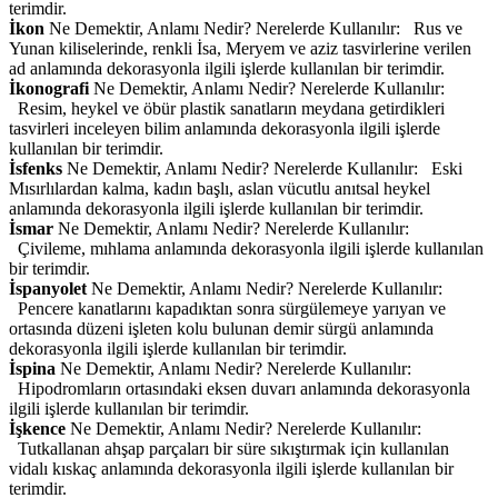
terimdir.
İkon
Ne Demektir, Anlamı Nedir? Nerelerde Kullanılır: Rus ve
Yunan kiliselerinde, renkli İsa, Meryem ve aziz tasvirlerine verilen
ad anlamında dekorasyonla ilgili işlerde kullanılan bir terimdir.
İkonografi
Ne Demektir, Anlamı Nedir? Nerelerde Kullanılır:
Resim, heykel ve öbür plastik sanatların meydana getirdikleri
tasvirleri inceleyen bilim anlamında dekorasyonla ilgili işlerde
kullanılan bir terimdir.
İsfenks
Ne Demektir, Anlamı Nedir? Nerelerde Kullanılır: Eski
Mısırlılardan kalma, kadın başlı, aslan vücutlu anıtsal heykel
anlamında dekorasyonla ilgili işlerde kullanılan bir terimdir.
İsmar
Ne Demektir, Anlamı Nedir? Nerelerde Kullanılır:
Çivileme, mıhlama anlamında dekorasyonla ilgili işlerde kullanılan
bir terimdir.
İspanyolet
Ne Demektir, Anlamı Nedir? Nerelerde Kullanılır:
Pencere kanatlarını kapadıktan sonra sürgülemeye yarıyan ve
ortasında düzeni işleten kolu bulunan demir sürgü anlamında
dekorasyonla ilgili işlerde kullanılan bir terimdir.
İspina
Ne Demektir, Anlamı Nedir? Nerelerde Kullanılır:
Hipodromların ortasındaki eksen duvarı anlamında dekorasyonla
ilgili işlerde kullanılan bir terimdir.
İşkence
Ne Demektir, Anlamı Nedir? Nerelerde Kullanılır:
Tutkallanan ahşap parçaları bir süre sıkıştırmak için kullanılan
vidalı kıskaç anlamında dekorasyonla ilgili işlerde kullanılan bir
terimdir.