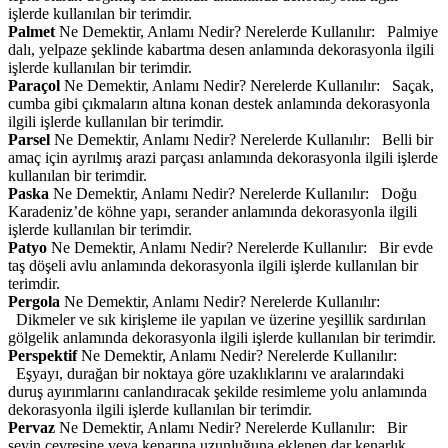
işlerde kullanılan bir terimdir.
Palmet
Ne Demektir, Anlamı Nedir? Nerelerde Kullanılır: Palmiye
dalı, yelpaze şeklinde kabartma desen anlamında dekorasyonla ilgili
işlerde kullanılan bir terimdir.
Paraçol
Ne Demektir, Anlamı Nedir? Nerelerde Kullanılır: Saçak,
cumba gibi çıkmaların altına konan destek anlamında dekorasyonla
ilgili işlerde kullanılan bir terimdir.
Parsel
Ne Demektir, Anlamı Nedir? Nerelerde Kullanılır: Belli bir
amaç için ayrılmış arazi parçası anlamında dekorasyonla ilgili işlerde
kullanılan bir terimdir.
Paska
Ne Demektir, Anlamı Nedir? Nerelerde Kullanılır: Doğu
Karadeniz’de köhne yapı, serander anlamında dekorasyonla ilgili
işlerde kullanılan bir terimdir.
Patyo
Ne Demektir, Anlamı Nedir? Nerelerde Kullanılır: Bir evde
taş döşeli avlu anlamında dekorasyonla ilgili işlerde kullanılan bir
terimdir.
Pergola
Ne Demektir, Anlamı Nedir? Nerelerde Kullanılır:
Dikmeler ve sık kirişleme ile yapılan ve üzerine yeşillik sardırılan
gölgelik anlamında dekorasyonla ilgili işlerde kullanılan bir terimdir.
Perspektif
Ne Demektir, Anlamı Nedir? Nerelerde Kullanılır:
Eşyayı, durağan bir noktaya göre uzaklıklarını ve aralarındaki
duruş ayırımlarını canlandıracak şekilde resimleme yolu anlamında
dekorasyonla ilgili işlerde kullanılan bir terimdir.
Pervaz
Ne Demektir, Anlamı Nedir? Nerelerde Kullanılır: Bir
şeyin çevresine veya kenarına uzunluğuna eklenen dar kenarlık