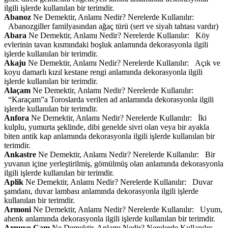
ilgili işlerde kullanılan bir terimdir.
Abanoz
Ne Demektir, Anlamı Nedir? Nerelerde Kullanılır:
Abanozgiller familyasından ağaç türü (sert ve siyah tahtası vardır)
Abara
Ne Demektir, Anlamı Nedir? Nerelerde Kullanılır: Köy
evlerinin tavan kısmındaki boşluk anlamında dekorasyonla ilgili
işlerde kullanılan bir terimdir.
Akaju
Ne Demektir, Anlamı Nedir? Nerelerde Kullanılır: Açık ve
koyu damarlı kızıl kestane rengi anlamında dekorasyonla ilgili
işlerde kullanılan bir terimdir.
Alaçam
Ne Demektir, Anlamı Nedir? Nerelerde Kullanılır:
“Karaçam”a Toroslarda verilen ad anlamında dekorasyonla ilgili
işlerde kullanılan bir terimdir.
Anfora
Ne Demektir, Anlamı Nedir? Nerelerde Kullanılır: İki
kulplu, yumurta şeklinde, dibi genelde sivri olan veya bir ayakla
biten antik kap anlamında dekorasyonla ilgili işlerde kullanılan bir
terimdir.
Ankastre
Ne Demektir, Anlamı Nedir? Nerelerde Kullanılır: Bir
yuvanın içine yerleştirilmiş, gömülmüş olan anlamında dekorasyonla
ilgili işlerde kullanılan bir terimdir.
Aplik
Ne Demektir, Anlamı Nedir? Nerelerde Kullanılır: Duvar
şamdanı, duvar lambası anlamında dekorasyonla ilgili işlerde
kullanılan bir terimdir.
Armoni
Ne Demektir, Anlamı Nedir? Nerelerde Kullanılır: Uyum,
ahenk anlamında dekorasyonla ilgili işlerde kullanılan bir terimdir.
Arnuvo Cam
Ne Demektir, Anlamı Nedir? Nerelerde Kullanılır: