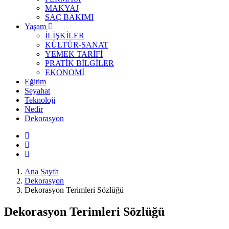
MAKYAJ
SAÇ BAKIMI
Yaşam
İLİŞKİLER
KÜLTÜR-SANAT
YEMEK TARİFİ
PRATİK BİLGİLER
EKONOMİ
Eğitim
Seyahat
Teknoloji
Nedir
Dekorasyon
Ana Sayfa
Dekorasyon
Dekorasyon Terimleri Sözlüğü
Dekorasyon Terimleri Sözlüğü