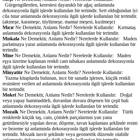
Gürgengillerden, kerestesi dayanıklı bir ağaç anlamında
dekorasyonla ilgili işlerde kullanılan bir terimdir. Sert olduğundan iyi
cila tutar anlamında dekorasyonla ilgili işlerde kullanılan bir terimdir.
(akmeşe, karameşe, tüylümeşe, mantar meşesi, kızılmeşe)
Mıcır
Ne Demektir, Anlamı Nedir? Nerelerde Kullanılır: Kırmataş
anlamında dekorasyonla ilgili işlerde kullanılan bir terimdir.
Mıskala
Ne Demektir, Anlamı Nedir? Nerelerde Kullanılır: Maden
parlatmaya yarar anlamında dekorasyonla ilgili işlerde kullanılan bir
terimdir.
Mine
Ne Demektir, Anlamı Nedir? Nerelerde Kullanılır: Maden
eşya üzerine kaplanan renkli cam tabakası anlamında dekorasyonla
ilgili işlerde kullanılan bir terimdir.
Minyatür
Ne Demektir, Anlamı Nedir? Nerelerde Kullanılır:
Yazma kitaplarda bulunan, ince bir sanatla işlenen, küçük renkli
resimlere verilen ad anlamında dekorasyonla ilgili işlerde kullanılan
bir terimdir.
Moket
Ne Demektir, Anlamı Nedir? Nerelerde Kullanılır: Doğal
veya yapay hammaddeli, duvardan duvara döşenen bir çeşit halı
anlamında dekorasyonla ilgili işlerde kullanılan bir terimdir.
Mozaik
Ne Demektir, Anlamı Nedir? Nerelerde Kullanılır: Türlü
renklerde küçük taş, cam, çömlek parçalarının yan yana
getirilmesiyle yapılan duvar, döşeme, tavan kaplaması şeklinde resim
ve bezeme işi anlamında dekorasyonla ilgili işlerde kullanılan bir
terimdir. Mozaik tasvir şeklinde veya geometrik düzende olabilir
anlamında dekorasyonla ilgili işlerde kullanılan bir terimdir.