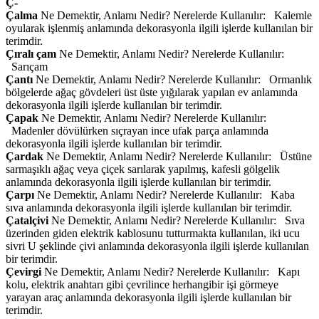
Ç-
Çalma
Ne Demektir, Anlamı Nedir? Nerelerde Kullanılır: Kalemle
oyularak işlenmiş anlamında dekorasyonla ilgili işlerde kullanılan bir
terimdir.
Çıralı çam
Ne Demektir, Anlamı Nedir? Nerelerde Kullanılır:
Sarıçam
Çantı
Ne Demektir, Anlamı Nedir? Nerelerde Kullanılır: Ormanlık
bölgelerde ağaç gövdeleri üst üste yığılarak yapılan ev anlamında
dekorasyonla ilgili işlerde kullanılan bir terimdir.
Çapak
Ne Demektir, Anlamı Nedir? Nerelerde Kullanılır:
Madenler dövülürken sıçrayan ince ufak parça anlamında
dekorasyonla ilgili işlerde kullanılan bir terimdir.
Çardak
Ne Demektir, Anlamı Nedir? Nerelerde Kullanılır: Üstüne
sarmaşıklı ağaç veya çiçek sarılarak yapılmış, kafesli gölgelik
anlamında dekorasyonla ilgili işlerde kullanılan bir terimdir.
Çarpı
Ne Demektir, Anlamı Nedir? Nerelerde Kullanılır: Kaba
sıva anlamında dekorasyonla ilgili işlerde kullanılan bir terimdir.
Çatalçivi
Ne Demektir, Anlamı Nedir? Nerelerde Kullanılır: Sıva
üzerinden giden elektrik kablosunu tutturmakta kullanılan, iki ucu
sivri U şeklinde çivi anlamında dekorasyonla ilgili işlerde kullanılan
bir terimdir.
Çevirgi
Ne Demektir, Anlamı Nedir? Nerelerde Kullanılır: Kapı
kolu, elektrik anahtarı gibi çevrilince herhangibir işi görmeye
yarayan araç anlamında dekorasyonla ilgili işlerde kullanılan bir
terimdir.