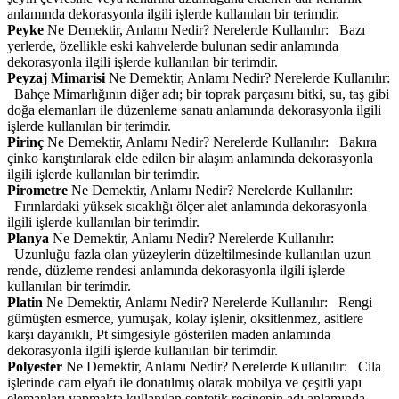
anlamında dekorasyonla ilgili işlerde kullanılan bir terimdir.
Peyke
Ne Demektir, Anlamı Nedir? Nerelerde Kullanılır: Bazı
yerlerde, özellikle eski kahvelerde bulunan sedir anlamında
dekorasyonla ilgili işlerde kullanılan bir terimdir.
Peyzaj Mimarisi
Ne Demektir, Anlamı Nedir? Nerelerde Kullanılır:
Bahçe Mimarlığının diğer adı; bir toprak parçasını bitki, su, taş gibi
doğa elemanları ile düzenleme sanatı anlamında dekorasyonla ilgili
işlerde kullanılan bir terimdir.
Pirinç
Ne Demektir, Anlamı Nedir? Nerelerde Kullanılır: Bakıra
çinko karıştırılarak elde edilen bir alaşım anlamında dekorasyonla
ilgili işlerde kullanılan bir terimdir.
Pirometre
Ne Demektir, Anlamı Nedir? Nerelerde Kullanılır:
Fırınlardaki yüksek sıcaklığı ölçer alet anlamında dekorasyonla
ilgili işlerde kullanılan bir terimdir.
Planya
Ne Demektir, Anlamı Nedir? Nerelerde Kullanılır:
Uzunluğu fazla olan yüzeylerin düzeltilmesinde kullanılan uzun
rende, düzleme rendesi anlamında dekorasyonla ilgili işlerde
kullanılan bir terimdir.
Platin
Ne Demektir, Anlamı Nedir? Nerelerde Kullanılır: Rengi
gümüşten esmerce, yumuşak, kolay işlenir, oksitlenmez, asitlere
karşı dayanıklı, Pt simgesiyle gösterilen maden anlamında
dekorasyonla ilgili işlerde kullanılan bir terimdir.
Polyester
Ne Demektir, Anlamı Nedir? Nerelerde Kullanılır: Cila
işlerinde cam elyafı ile donatılmış olarak mobilya ve çeşitli yapı
elemanları yapmakta kullanılan sentetik reçinenin adı anlamında