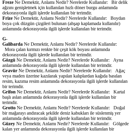
Freze
Ne Demektir, Anlamı Nedir? Nerelerde Kullanılır: Bir delik
ağzını genişletmek için kullanılan hızlı döner burgu anlamında
dekorasyonla ilgili işlerde kullanılan bir terimdir.
Frize
Ne Demektir, Anlamı Nedir? Nerelerde Kullanılır: Boydan
boya çok düzgün çizgileri bulunan (ahşap kaplamada kullanılır)
anlamında dekorasyonla ilgili işlerde kullanılan bir terimdir.
G-
Galibarda
Ne Demektir, Anlamı Nedir? Nerelerde Kullanılır:
Mora çalan kırmızı renkte bir çeşit kök boyası anlamında
dekorasyonla ilgili işlerde kullanılan bir terimdir.
Gözgü
Ne Demektir, Anlamı Nedir? Nerelerde Kullanılır: Ayna
anlamında dekorasyonla ilgili işlerde kullanılan bir terimdir.
Gravür
Ne Demektir, Anlamı Nedir? Nerelerde Kullanılır: Ağaç
veya maden üzerine kazılarak yapılan kalıplardan kağıda basılan
resim, kazıma resim anlamında dekorasyonla ilgili işlerde kullanılan
bir terimdir.
Grifon
Ne Demektir, Anlamı Nedir? Nerelerde Kullanılır: Kartal
başlı aslan anlamında dekorasyonla ilgili işlerde kullanılan bir
terimdir.
Grotto
Ne Demektir, Anlamı Nedir? Nerelerde Kullanılır: Doğal
bir mağarayı andıracak şekilde deniz kabukları ile süslenmiş yer
anlamında dekorasyonla ilgili işlerde kullanılan bir terimdir.
Güzey
Ne Demektir, Anlamı Nedir? Nerelerde Kullanılır: Gölgede
kalan yer anlamında dekorasyonla ilgili işlerde kullanılan bir