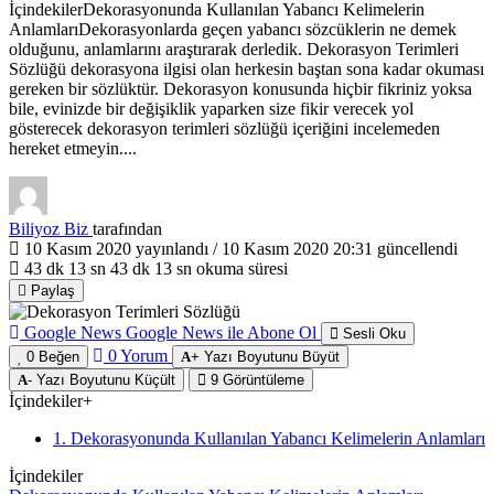
İçindekilerDekorasyonunda Kullanılan Yabancı Kelimelerin
AnlamlarıDekorasyonlarda geçen yabancı sözcüklerin ne demek
olduğunu, anlamlarını araştırarak derledik. Dekorasyon Terimleri
Sözlüğü dekorasyona ilgisi olan herkesin baştan sona kadar okuması
gereken bir sözlüktür. Dekorasyon konusunda hiçbir fikriniz yoksa
bile, evinizde bir değişiklik yaparken size fikir verecek yol
gösterecek dekorasyon terimleri sözlüğü içeriğini incelemeden
hereket etmeyin....
Biliyoz Biz
tarafından
10 Kasım 2020
yayınlandı /
10 Kasım 2020 20:31
güncellendi
43 dk 13 sn
43 dk 13 sn okuma süresi
Paylaş
Google News
Google News ile Abone Ol
Sesli Oku
0
Yorum
0
Beğen
+
Yazı Boyutunu Büyüt
-
Yazı Boyutunu Küçült
9
Görüntüleme
İçindekiler
+
1. Dekorasyonunda Kullanılan Yabancı Kelimelerin Anlamları
İçindekiler