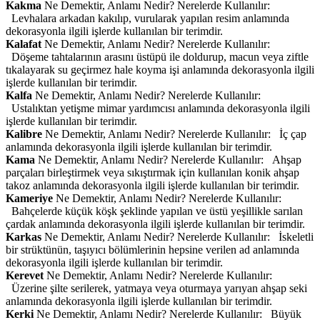
Kakma
Ne Demektir, Anlamı Nedir? Nerelerde Kullanılır:
Levhalara arkadan kakılıp, vurularak yapılan resim anlamında
dekorasyonla ilgili işlerde kullanılan bir terimdir.
Kalafat
Ne Demektir, Anlamı Nedir? Nerelerde Kullanılır:
Döşeme tahtalarının arasını üstüpü ile doldurup, macun veya ziftle
tıkalayarak su geçirmez hale koyma işi anlamında dekorasyonla ilgili
işlerde kullanılan bir terimdir.
Kalfa
Ne Demektir, Anlamı Nedir? Nerelerde Kullanılır:
Ustalıktan yetişme mimar yardımcısı anlamında dekorasyonla ilgili
işlerde kullanılan bir terimdir.
Kalibre
Ne Demektir, Anlamı Nedir? Nerelerde Kullanılır: İç çap
anlamında dekorasyonla ilgili işlerde kullanılan bir terimdir.
Kama
Ne Demektir, Anlamı Nedir? Nerelerde Kullanılır: Ahşap
parçaları birleştirmek veya sıkıştırmak için kullanılan konik ahşap
takoz anlamında dekorasyonla ilgili işlerde kullanılan bir terimdir.
Kameriye
Ne Demektir, Anlamı Nedir? Nerelerde Kullanılır:
Bahçelerde küçük köşk şeklinde yapılan ve üstü yeşillikle sarılan
çardak anlamında dekorasyonla ilgili işlerde kullanılan bir terimdir.
Karkas
Ne Demektir, Anlamı Nedir? Nerelerde Kullanılır: İskeletli
bir strüktünün, taşıyıcı bölümlerinin hepsine verilen ad anlamında
dekorasyonla ilgili işlerde kullanılan bir terimdir.
Kerevet
Ne Demektir, Anlamı Nedir? Nerelerde Kullanılır:
Üzerine şilte serilerek, yatmaya veya oturmaya yarıyan ahşap seki
anlamında dekorasyonla ilgili işlerde kullanılan bir terimdir.
Kerki
Ne Demektir, Anlamı Nedir? Nerelerde Kullanılır: Büyük