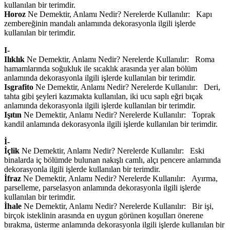
kullanılan bir terimdir.
Horoz
Ne Demektir, Anlamı Nedir? Nerelerde Kullanılır: Kapı
zembereğinin mandalı anlamında dekorasyonla ilgili işlerde
kullanılan bir terimdir.
I-
Ilıklık
Ne Demektir, Anlamı Nedir? Nerelerde Kullanılır: Roma
hamamlarında soğukluk ile sıcaklık arasında yer alan bölüm
anlamında dekorasyonla ilgili işlerde kullanılan bir terimdir.
Isgrafito
Ne Demektir, Anlamı Nedir? Nerelerde Kullanılır: Deri,
tahta gibi şeyleri kazımakta kullanılan, iki ucu saplı eğri bıçak
anlamında dekorasyonla ilgili işlerde kullanılan bir terimdir.
Işıtın
Ne Demektir, Anlamı Nedir? Nerelerde Kullanılır: Toprak
kandil anlamında dekorasyonla ilgili işlerde kullanılan bir terimdir.
İ-
İçlik
Ne Demektir, Anlamı Nedir? Nerelerde Kullanılır: Eski
binalarda iç bölümde bulunan nakışlı camlı, alçı pencere anlamında
dekorasyonla ilgili işlerde kullanılan bir terimdir.
İfraz
Ne Demektir, Anlamı Nedir? Nerelerde Kullanılır: Ayırma,
parselleme, parselasyon anlamında dekorasyonla ilgili işlerde
kullanılan bir terimdir.
İhale
Ne Demektir, Anlamı Nedir? Nerelerde Kullanılır: Bir işi,
birçok isteklinin arasında en uygun görünen koşulları önerene
bırakma, üsterme anlamında dekorasyonla ilgili işlerde kullanılan bir