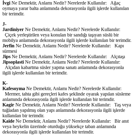
İvgi
Ne Demektir, Anlamı Nedir? Nerelerde Kullanılır: Ağaç
oymaya yarar balta anlamında dekorasyonla ilgili işlerde kullanılan
bir terimdir.
J-
Jardiniyer
Ne Demektir, Anlamı Nedir? Nerelerde Kullanılır:
Çiçek yerleştirilen veya konulan bir sandığı taşıyan süslü bir
mobilya anlamında dekorasyonla ilgili işlerde kullanılan bir terimdir.
Jerfin
Ne Demektir, Anlamı Nedir? Nerelerde Kullanılır: Kapı
sürmesi
Jips
Ne Demektir, Anlamı Nedir? Nerelerde Kullanılır: Alçıtaşı
Jipsoplasti
Ne Demektir, Anlamı Nedir? Nerelerde Kullanılır:
Alçıdan kabartma süsler yapma sanatı anlamında dekorasyonla
ilgili işlerde kullanılan bir terimdir.
K-
Kafesoyma
Ne Demektir, Anlamı Nedir? Nerelerde Kullanılır:
Mermer, tahta gibi gereçleri kafes şeklinde oyarak yapılan süsleme
anlamında dekorasyonla ilgili işlerde kullanılan bir terimdir.
Kagir
Ne Demektir, Anlamı Nedir? Nerelerde Kullanılır: Taş veya
tuğladan yapılmış olan yapı anlamında dekorasyonla ilgili işlerde
kullanılan bir terimdir.
Kaide
Ne Demektir, Anlamı Nedir? Nerelerde Kullanılır: Bir anıt
veya heykelin üzerinde oturduğu yüksekçe taban anlamında
dekorasyonla ilgili işlerde kullanılan bir terimdir.