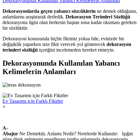
Dekorasyonunda Kullanılan Yabancı Kelimelerin Anlamları
Dekorasyonlarda geçen yabancı sözcüklerin
ne demek olduğunu,
anlamlarını araştırarak derledik.
Dekorasyon Terimleri Sözlüğü
dekorasyona ilgisi olan herkesin baştan sona kadar okuması gereken
bir sözlüktür.
Dekorasyon konusunda hiçbir fikriniz yoksa bile, evinizde bir
değişiklik yaparken size fikir verecek yol gösterecek
dekorasyon
terimleri sözlüğü
içeriğini incelemeden hereket etmeyin.
Dekorasyonunda Kullanılan Yabancı
Kelimelerin Anlamları
Ev Tasarımı için Farklı Fikirler
×
A-
Abajur
Ne Demektir, Anlamı Nedir? Nerelerde Kullanılır: Işığın
göze direk gelmesini engelleyen lamba anlamında dekorasyonla