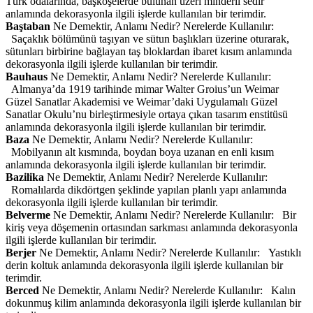
Türk odalarında, başköşelerde bulunan üzeri minderli sedir
anlamında dekorasyonla ilgili işlerde kullanılan bir terimdir.
Baştaban
Ne Demektir, Anlamı Nedir? Nerelerde Kullanılır:
Saçaklık bölümünü taşıyan ve sütun başlıkları üzerine oturarak,
sütunları birbirine bağlayan taş bloklardan ibaret kısım anlamında
dekorasyonla ilgili işlerde kullanılan bir terimdir.
Bauhaus
Ne Demektir, Anlamı Nedir? Nerelerde Kullanılır:
Almanya’da 1919 tarihinde mimar Walter Groius’un Weimar
Güzel Sanatlar Akademisi ve Weimar’daki Uygulamalı Güzel
Sanatlar Okulu’nu birleştirmesiyle ortaya çıkan tasarım enstitüsü
anlamında dekorasyonla ilgili işlerde kullanılan bir terimdir.
Baza
Ne Demektir, Anlamı Nedir? Nerelerde Kullanılır:
Mobilyanın alt kısmında, boydan boya uzanan en enli kısım
anlamında dekorasyonla ilgili işlerde kullanılan bir terimdir.
Bazilika
Ne Demektir, Anlamı Nedir? Nerelerde Kullanılır:
Romalılarda dikdörtgen şeklinde yapılan planlı yapı anlamında
dekorasyonla ilgili işlerde kullanılan bir terimdir.
Belverme
Ne Demektir, Anlamı Nedir? Nerelerde Kullanılır: Bir
kiriş veya döşemenin ortasından sarkması anlamında dekorasyonla
ilgili işlerde kullanılan bir terimdir.
Berjer
Ne Demektir, Anlamı Nedir? Nerelerde Kullanılır: Yastıklı
derin koltuk anlamında dekorasyonla ilgili işlerde kullanılan bir
terimdir.
Berced
Ne Demektir, Anlamı Nedir? Nerelerde Kullanılır: Kalın
dokunmuş kilim anlamında dekorasyonla ilgili işlerde kullanılan bir