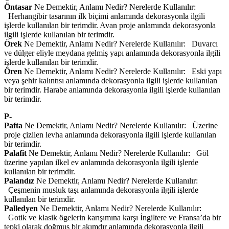
Öntasar
Ne Demektir, Anlamı Nedir? Nerelerde Kullanılır:
Herhangibir tasarının ilk biçimi anlamında dekorasyonla ilgili
işlerde kullanılan bir terimdir. Avan proje anlamında dekorasyonla
ilgili işlerde kullanılan bir terimdir.
Örek
Ne Demektir, Anlamı Nedir? Nerelerde Kullanılır: Duvarcı
ve dülger eliyle meydana gelmiş yapı anlamında dekorasyonla ilgili
işlerde kullanılan bir terimdir.
Ören
Ne Demektir, Anlamı Nedir? Nerelerde Kullanılır: Eski yapı
veya şehir kalıntısı anlamında dekorasyonla ilgili işlerde kullanılan
bir terimdir. Harabe anlamında dekorasyonla ilgili işlerde kullanılan
bir terimdir.
P-
Pafta
Ne Demektir, Anlamı Nedir? Nerelerde Kullanılır: Üzerine
proje çizilen levha anlamında dekorasyonla ilgili işlerde kullanılan
bir terimdir.
Palafit
Ne Demektir, Anlamı Nedir? Nerelerde Kullanılır: Göl
üzerine yapılan ilkel ev anlamında dekorasyonla ilgili işlerde
kullanılan bir terimdir.
Palandız
Ne Demektir, Anlamı Nedir? Nerelerde Kullanılır:
Çeşmenin musluk taşı anlamında dekorasyonla ilgili işlerde
kullanılan bir terimdir.
Palledyen
Ne Demektir, Anlamı Nedir? Nerelerde Kullanılır:
Gotik ve klasik ögelerin karışımına karşı İngiltere ve Fransa’da bir
tepki olarak doğmuş bir akımdır anlamında dekorasyonla ilgili