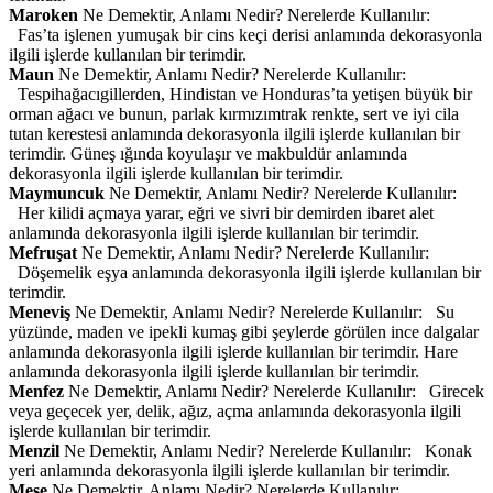
Maroken
Ne Demektir, Anlamı Nedir? Nerelerde Kullanılır:
Fas’ta işlenen yumuşak bir cins keçi derisi anlamında dekorasyonla
ilgili işlerde kullanılan bir terimdir.
Maun
Ne Demektir, Anlamı Nedir? Nerelerde Kullanılır:
Tespihağacıgillerden, Hindistan ve Honduras’ta yetişen büyük bir
orman ağacı ve bunun, parlak kırmızımtrak renkte, sert ve iyi cila
tutan kerestesi anlamında dekorasyonla ilgili işlerde kullanılan bir
terimdir. Güneş ığında koyulaşır ve makbuldür anlamında
dekorasyonla ilgili işlerde kullanılan bir terimdir.
Maymuncuk
Ne Demektir, Anlamı Nedir? Nerelerde Kullanılır:
Her kilidi açmaya yarar, eğri ve sivri bir demirden ibaret alet
anlamında dekorasyonla ilgili işlerde kullanılan bir terimdir.
Mefruşat
Ne Demektir, Anlamı Nedir? Nerelerde Kullanılır:
Döşemelik eşya anlamında dekorasyonla ilgili işlerde kullanılan bir
terimdir.
Meneviş
Ne Demektir, Anlamı Nedir? Nerelerde Kullanılır: Su
yüzünde, maden ve ipekli kumaş gibi şeylerde görülen ince dalgalar
anlamında dekorasyonla ilgili işlerde kullanılan bir terimdir. Hare
anlamında dekorasyonla ilgili işlerde kullanılan bir terimdir.
Menfez
Ne Demektir, Anlamı Nedir? Nerelerde Kullanılır: Girecek
veya geçecek yer, delik, ağız, açma anlamında dekorasyonla ilgili
işlerde kullanılan bir terimdir.
Menzil
Ne Demektir, Anlamı Nedir? Nerelerde Kullanılır: Konak
yeri anlamında dekorasyonla ilgili işlerde kullanılan bir terimdir.
Meşe
Ne Demektir, Anlamı Nedir? Nerelerde Kullanılır: