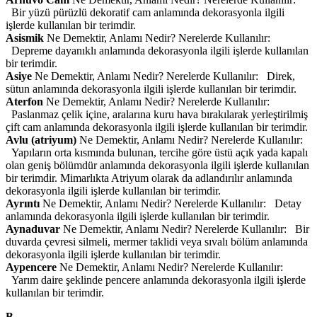
Bir yüzü pürüzlü dekoratif cam anlamında dekorasyonla ilgili
işlerde kullanılan bir terimdir.
Asismik
Ne Demektir, Anlamı Nedir? Nerelerde Kullanılır:
Depreme dayanıklı anlamında dekorasyonla ilgili işlerde kullanılan
bir terimdir.
Asiye
Ne Demektir, Anlamı Nedir? Nerelerde Kullanılır: Direk,
sütun anlamında dekorasyonla ilgili işlerde kullanılan bir terimdir.
Aterfon
Ne Demektir, Anlamı Nedir? Nerelerde Kullanılır:
Paslanmaz çelik içine, aralarına kuru hava bırakılarak yerleştirilmiş
çift cam anlamında dekorasyonla ilgili işlerde kullanılan bir terimdir.
Avlu (atriyum)
Ne Demektir, Anlamı Nedir? Nerelerde Kullanılır:
Yapıların orta kısmında bulunan, tercihe göre üstü açık yada kapalı
olan geniş bölümdür anlamında dekorasyonla ilgili işlerde kullanılan
bir terimdir. Mimarlıkta Atriyum olarak da adlandırılır anlamında
dekorasyonla ilgili işlerde kullanılan bir terimdir.
Ayrıntı
Ne Demektir, Anlamı Nedir? Nerelerde Kullanılır: Detay
anlamında dekorasyonla ilgili işlerde kullanılan bir terimdir.
Aynaduvar
Ne Demektir, Anlamı Nedir? Nerelerde Kullanılır: Bir
duvarda çevresi silmeli, mermer taklidi veya sıvalı bölüm anlamında
dekorasyonla ilgili işlerde kullanılan bir terimdir.
Aypencere
Ne Demektir, Anlamı Nedir? Nerelerde Kullanılır:
Yarım daire şeklinde pencere anlamında dekorasyonla ilgili işlerde
kullanılan bir terimdir.
B-