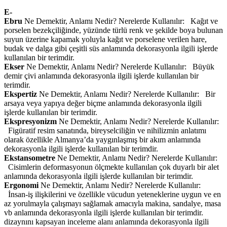
E-
Ebru
Ne Demektir, Anlamı Nedir? Nerelerde Kullanılır: Kağıt ve
porselen bezekçiliğinde, yüzünde türlü renk ve şekilde boya bulunan
suyun üzerine kapamak yoluyla kağıt ve porselene verilen hare,
budak ve dalga gibi çeşitli süs anlamında dekorasyonla ilgili işlerde
kullanılan bir terimdir.
Ekser
Ne Demektir, Anlamı Nedir? Nerelerde Kullanılır: Büyük
demir çivi anlamında dekorasyonla ilgili işlerde kullanılan bir
terimdir.
Ekspertiz
Ne Demektir, Anlamı Nedir? Nerelerde Kullanılır: Bir
arsaya veya yapıya değer biçme anlamında dekorasyonla ilgili
işlerde kullanılan bir terimdir.
Ekspresyonizm
Ne Demektir, Anlamı Nedir? Nerelerde Kullanılır:
Figüratif resim sanatında, bireyselciliğin ve nihilizmin anlatımı
olarak özellikle Almanya’da yaygınlaşmış bir akım anlamında
dekorasyonla ilgili işlerde kullanılan bir terimdir.
Ekstansometre
Ne Demektir, Anlamı Nedir? Nerelerde Kullanılır:
Cisimlerin deformasyonun ölçmekte kullanılan çok duyarlı bir alet
anlamında dekorasyonla ilgili işlerde kullanılan bir terimdir.
Ergonomi
Ne Demektir, Anlamı Nedir? Nerelerde Kullanılır:
İnsan-iş ilişkilerini ve özellikle vücudun yeteneklerine uygun ve en
az yorulmayla çalışmayı sağlamak amacıyla makina, sandalye, masa
vb anlamında dekorasyonla ilgili işlerde kullanılan bir terimdir.
dizaynını kapsayan inceleme alanı anlamında dekorasyonla ilgili