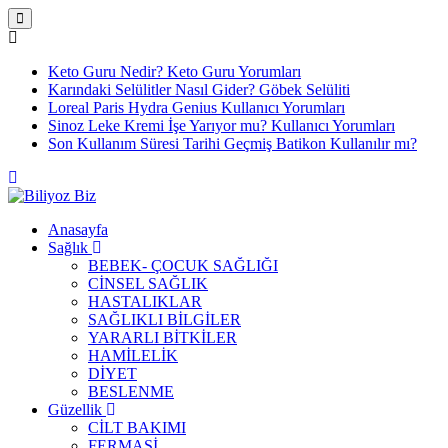
Keto Guru Nedir? Keto Guru Yorumları
Karındaki Selülitler Nasıl Gider? Göbek Selüliti
Loreal Paris Hydra Genius Kullanıcı Yorumları
Sinoz Leke Kremi İşe Yarıyor mu? Kullanıcı Yorumları
Son Kullanım Süresi Tarihi Geçmiş Batikon Kullanılır mı?
Anasayfa
Sağlık
BEBEK- ÇOCUK SAĞLIĞI
CİNSEL SAĞLIK
HASTALIKLAR
SAĞLIKLI BİLGİLER
YARARLI BİTKİLER
HAMİLELİK
DİYET
BESLENME
Güzellik
CİLT BAKIMI
FERMASİ