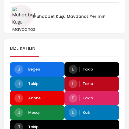
Muhabbet Kuşu Maydanoz Yer mi?
BIZE KATILIN
Beğen
Takip
Takip
Takip
Abone
Takip
Mesaj
Katıl
Takip