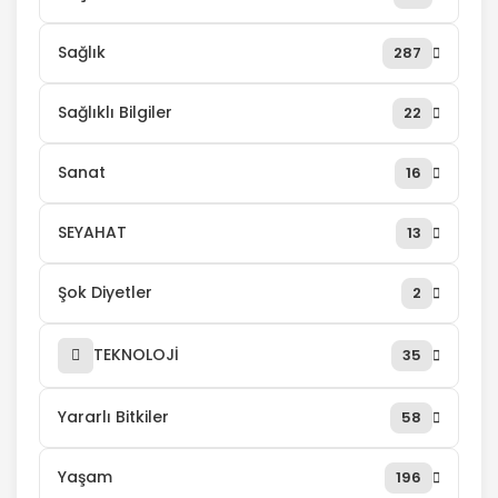
Sağlık
287
Sağlıklı Bilgiler
22
Sanat
16
SEYAHAT
13
Şok Diyetler
2
TEKNOLOJİ
35
Yararlı Bitkiler
58
Yaşam
196