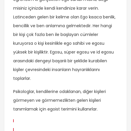
misiniz içinizde kendi kendinize karar verin.
Latinceden gelen bir kelime olan Ego kısaca benlik,
bencillik ve ben anlamına gelmektedir. Her hangi
bir kişi çok fazla ben ile başlayan cümleler
kuruyorsa o kişi kesinlikle ego sahibi ve egosu
yüksek bir kişiliktir. Egosu, süper egosu ve id egosu
arasındaki dengeyi başarılı bir şeklide kurabilen
kişiler çevresindeki insanların hayranlıklarını
toplarlar.
Psikologlar, kendilerine odaklanan, diğer kişileri
görmeyen ve görmemezlikten gelen kişileri
tanımlamak için egoist terimini kullanırlar.