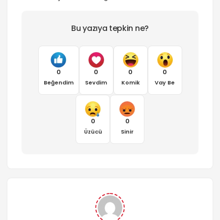
Bu yazıya tepkin ne?
0
0
0
0
Beğendim
Sevdim
Komik
Vay Be
0
0
Üzücü
Sinir