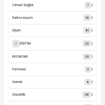
Cinsel Sağlık
7
Dekorasyon
10
Diyet
81
EĞİTİM
22
EKONOMİ
22
Farmasi
2
Genel
6
Güzellik
36