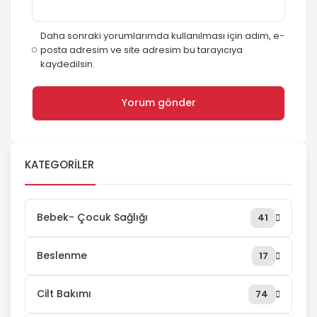
Daha sonraki yorumlarımda kullanılması için adım, e-
posta adresim ve site adresim bu tarayıcıya
kaydedilsin.
KATEGORILER
Bebek- Çocuk Sağlığı
41
Beslenme
17
Cilt Bakımı
74