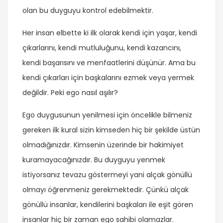
olan bu duyguyu kontrol edebilmektir.
Her insan elbette ki ilk olarak kendi için yaşar, kendi
çıkarlarını, kendi mutluluğunu, kendi kazancını,
kendi başarısını ve menfaatlerini düşünür. Ama bu
kendi çıkarları için başkalarını ezmek veya yermek
değildir. Peki ego nasıl aşılır?
Ego duygusunun yenilmesi için öncelikle bilmeniz
gereken ilk kural sizin kimseden hiç bir şekilde üstün
olmadığınızdır. Kimsenin üzerinde bir hakimiyet
kuramayacağınızdır. Bu duyguyu yenmek
istiyorsanız tevazu göstermeyi yani alçak gönüllü
olmayı öğrenmeniz gerekmektedir. Çünkü alçak
gönüllü insanlar, kendilerini başkaları ile eşit gören
insanlar hiç bir zaman ego sahibi olamazlar.