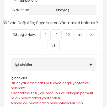
güncellendi
dişleri beyazlatmaNeye İhtiyacınız Var?Hindistan
cevizi yağı diş için nasıl kullanılır3. Elma Sirkesi ile
6 dk 55 sn
Paylaş
diş fırçalamaElma Sirkesi ile...
Google News
0
0
+
-
3
+
İçindekiler
İçindekiler
Diş beyazlatma nasıl olur evde doğal yöntemler
nelerdir?
1. Kabartma tozu, diş macunu ve hidrojen peroksit
ile diş beyazlatma yöntemleri.
Anında diş beyazlatma neye ihtiyacınız var?