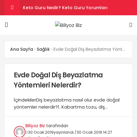
Keto Guru Nedir? Keto Guru Yorumları
Karındaki Selülitler Nasıl Gider? Göbek Selüliti
Loreal Paris Hydra Genius Kullanıcı Yorumları
Ana Sayfa
Sağlık
Evde Doğal Diş Beyazlatma Yöntemleri Nelerdir?
Sinoz Leke Kremi İşe Yarıyor mu? Kullanıcı
Yorumları
Son Kullanım Süresi Tarihi Geçmiş Batikon
Evde Doğal Diş Beyazlatma
Yöntemleri Nelerdir?
Kullanılır mı?
İçindekilerDiş beyazlatma nasıl olur evde doğal
yöntemler nelerdir?1. Kabartma tozu, diş
macunu ve hidrojen peroksit ile diş beyazlatma
yöntemleri.Anında diş beyazlatma neye
Biliyoz Biz
tarafından
ihtiyacınız var?Kabartma tozu ile diş
30 Ocak 2019
yayınlandı /
30 Ocak 2019 14:27
beyazlatma nasıl yapılır?2. Hindistan cevizi yağı