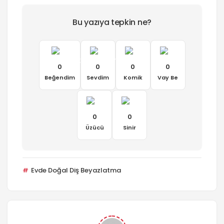
Bu yazıya tepkin ne?
0
0
0
0
Beğendim
Sevdim
Komik
Vay Be
0
0
Üzücü
Sinir
Evde Doğal Diş Beyazlatma