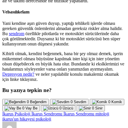
alr ve takıntı derecesinde bir titizlikle yapatlardı.
Velsasılıkelam
Yani kendine aşırı güven duyup, yaptığı tehlikeli işlerde olması
gereken güvenlik önlemlerini almadan gereksiz riskler alma halidir.
Bu
sendrom
özellikle pilotlarda ve motosiklet sürücülerinde daha
çok görülmektedir. Duysanız ki bir motosiklet sürücüsü ben süper
kullanıyorum onun düşmesi yakındır.
Kibirli olmak, kendini beğenmek, bana bir şey olmaz demek, işerin
mükemmel olması büyüsüne kapılmak ister kişi için ister yönetim
olsun düşebilecek en büyük hata olur. Bundandır ki ekslklerimizi ve
hatalarımızı söyleyenler varsa onları yanımızdan ayırmayalım.
Depresyon nedir?
ve neler yapılabilir konulu makalemiz okumak
için linke tıklayınız.
Bu yazıya tepkin ne?
0
Beğendim
0
Sevdim
0
Komik
0
Vay Be
0
Üzücü
0
Sinir
İkarus Psikoloji
İkarus Sendromu
İkarus Sendromu mitoloji
ikarus'un hikayesi
psikoloji