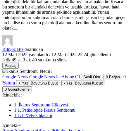
mitolojisindeki bir kahramanda olan İkarus’tan almaktadır. Kısaca
bu sendrom bir alandaki deneyim ve ustalık arttıkça, hayati hata
yapma ihtimalinin de artması şeklinde açıklanabilir. Yunan
mitolojisinin bir kahramanı olan İkarus isimli şahsın başından geçen
bu hadise daha sonra psikoloji alanında kendine İkarus sendromu
olarak...
Biliyoz Biz
tarafından
12 Mart 2022
yayınlandı /
12 Mart 2022 22:24
güncellendi
3 dk 49 sn
3 dk 49 sn okuma süresi
Paylaş
Google News
Google News ile Abone Ol
0
Sesli Oku
0
Beğen
Yorum
+
Yazı Boyutunu Büyüt
-
Yazı Boyutunu Küçült
0
Görüntüleme
İçindekiler
+
1. İkarus Sendromu Hikayesi
1.1. Psikolojide İkarus Sendromu
1.1.1. Velsasılıkelam
İçindekiler
İkarus Sendromu Hikayesi
Psikolojide İkarus