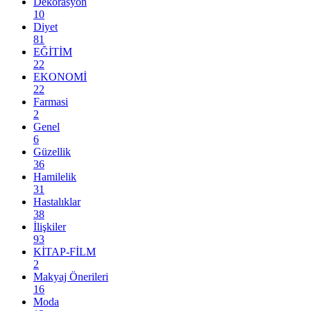
Dekorasyon
10
Diyet
81
EĞİTİM
22
EKONOMİ
22
Farmasi
2
Genel
6
Güzellik
36
Hamilelik
31
Hastalıklar
38
İlişkiler
93
KİTAP-FİLM
2
Makyaj Önerileri
16
Moda