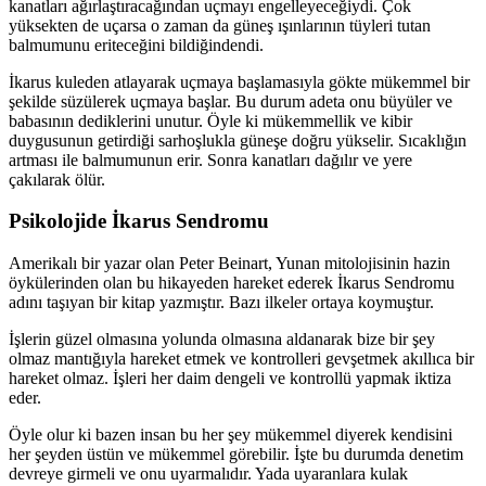
kanatları ağırlaştıracağından uçmayı engelleyeceğiydi. Çok
yüksekten de uçarsa o zaman da güneş ışınlarının tüyleri tutan
balmumunu eriteceğini bildiğindendi.
İkarus kuleden atlayarak uçmaya başlamasıyla gökte mükemmel bir
şekilde süzülerek uçmaya başlar. Bu durum adeta onu büyüler ve
babasının dediklerini unutur. Öyle ki mükemmellik ve kibir
duygusunun getirdiği sarhoşlukla güneşe doğru yükselir. Sıcaklığın
artması ile balmumunun erir. Sonra kanatları dağılır ve yere
çakılarak ölür.
Psikolojide İkarus Sendromu
Amerikalı bir yazar olan Peter Beinart, Yunan mitolojisinin hazin
öykülerinden olan bu hikayeden hareket ederek İkarus Sendromu
adını taşıyan bir kitap yazmıştır. Bazı ilkeler ortaya koymuştur.
İşlerin güzel olmasına yolunda olmasına aldanarak bize bir şey
olmaz mantığıyla hareket etmek ve kontrolleri gevşetmek akıllıca bir
hareket olmaz. İşleri her daim dengeli ve kontrollü yapmak iktiza
eder.
Öyle olur ki bazen insan bu her şey mükemmel diyerek kendisini
her şeyden üstün ve mükemmel görebilir. İşte bu durumda denetim
devreye girmeli ve onu uyarmalıdır. Yada uyaranlara kulak