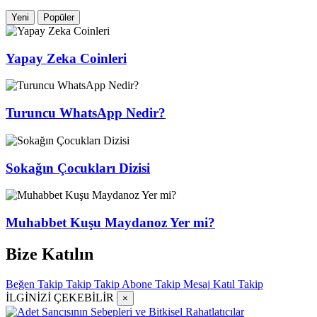
Yeni
Popüler
Yapay Zeka Coinleri
Turuncu WhatsApp Nedir?
Sokağın Çocukları Dizisi
Muhabbet Kuşu Maydanoz Yer mi?
Bize Katılın
Beğen
Takip
Takip
Takip
Abone
Takip
Mesaj
Katıl
Takip
İLGİNİZİ ÇEKEBİLİR
×