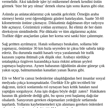
vermelidir. Aksi takdirde işler iyi mükemmel demek kendini üstün
görmek ‘bize bir şey olmaz’ demek olursa işin sonu ikarus gibi olur.
Aslında şu anlatacaklarımız çok tanıdık gelcektir. Örneğin araba
sürmeyi henüz yeni öğrendiğimiz günleri hatırlayalım. Saatte 50-60
kilometrenin üstüne çıkmayız. Dikkatimiz dağılmasın diye radyoyu
bile açmayız. Gözümüzü yoldan ayırmayız. İki elimiz de her daim
direksiyon simidindedir. Pür dikkatiz ve tüm algılarımız açıktır.
Trafikte diğer araçlardan çalan her korna sesi sanki bize çalınmıştır.
Sağ şeritten ayrılmayız. Hatalı sollamayı bırakalım, sollama bile
yapmayız, önümüze 30 km hızla seyreden tır çıksa bile sabırla takip
ederiz. Bu durumda maddi hasarlı veya yaralanmalı bir trafik
kazasını yapma ihtimali çok düşük olur. Arabayı sürdükçe
ustalaştıkça özgüven kazandıkça kaza riskini arttıran şeyleri
yapmaya başlıyoruz. Aynen babasının öğüdünün aksine güneşe çok
yakın uçup, balmumundan kanatları yanan İkarus gibi.
Efe ve Mert’in cansız bedenlerine ulaşıldığından beri insanlar sosyal
medyada çokça konuşmaktadır. Özelikle Efe gibi tecrübeli bir
dağcının, üzücü sonlarında rol oynayan bazı kritik hataları nasıl
yaptığını sorguluyor. Ama işin doğası böyle değil zaten? Hakikaten
basının ilk günlerde dediği gibi, bu spora yeni başlamış dağcılar
olsalardı. Sanıyorum gereken ekipmanları yedeğiyle sırtlarında
taşırlardı. Yollarını kaybetmemeleri için alınması gereken önlemleri