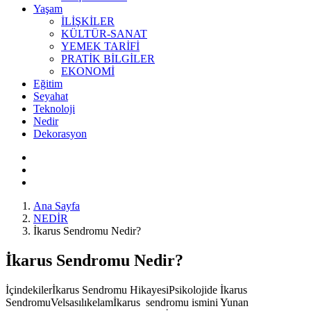
Yaşam
İLİŞKİLER
KÜLTÜR-SANAT
YEMEK TARİFİ
PRATİK BİLGİLER
EKONOMİ
Eğitim
Seyahat
Teknoloji
Nedir
Dekorasyon
Ana Sayfa
NEDİR
İkarus Sendromu Nedir?
İkarus Sendromu Nedir?
İçindekilerİkarus Sendromu HikayesiPsikolojide İkarus
SendromuVelsasılıkelamİkarus sendromu ismini Yunan