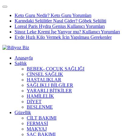
Keto Guru Nedir? Keto Guru Yorumları
Karındaki Selülitler Nasıl Gider? Göbek Selüliti
Loreal Paris Hydra Genius Kullanıcı Yorumları
Sinoz Leke Kremi İşe Yarıyor mu? Kullanıcı Yorumları
Evde Hızlı Kilo Vermek İçin Yapılması Gerekenler
Anasayfa
Sağlık
BEBEK- ÇOCUK SAĞLIĞI
CİNSEL SAĞLIK
HASTALIKLAR
SAĞLIKLI BİLGİLER
YARARLI BİTKİLER
HAMİLELİK
DİYET
BESLENME
Güzellik
CİLT BAKIMI
FERMASİ
MAKYAJ
SAÇ BAKIMI