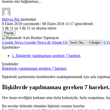
insanın size bağlanması...
Biliyoz Biz
tarafından
8 Ekim 2018
yayınlandı /
08 Ekim 2018 11:17
güncellendi
3 dk 11 sn
3 dk 11 sn okuma süresi
Paylaş
Google News
Google News ile Abone Ol
0
Y
Sesli Oku
0
Beğen
İçindekiler
+
1. İlişkilerde yapılmaması gereken 7 hareket.
İçindekiler
İlişkilerde yapılmaması gereken 7 hareket.
İlişkilerde partnerinizi kendinizden uzaklaştırmamak için asla yapılmama
İlişkilerde yapılmaması gereken 7 hareket.
Her insan sevdiğini kıskanır ama fazla kıskançlık, fazla sorgulama, faz
Bu tavırlar farkında olmadan ilişkinin sonunu hazırlar.