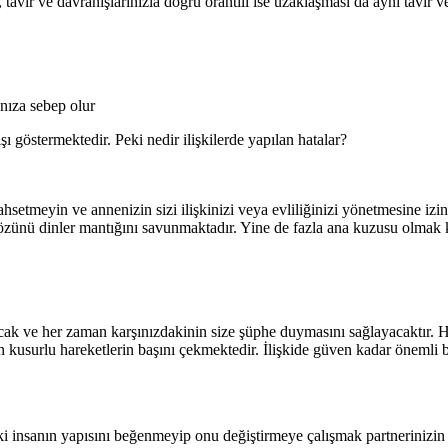
avır ve davranışlarınızla doğru orantılı ise uzaklaşması da aynı tavır ve
nıza sebep olur
ı göstermektedir. Peki nedir ilişkilerde yapılan hatalar?
hsetmeyin ve annenizin sizi ilişkinizi veya evliliğinizi yönetmesine izi
sözünü dinler mantığını savunmaktadır. Yine de fazla ana kuzusu olmak 
acak ve her zaman karşınızdakinin size şüphe duymasını sağlayacaktır. H
 kusurlu hareketlerin başını çekmektedir. İlişkide güven kadar önemli b
aki insanın yapısını beğenmeyip onu değiştirmeye çalışmak partnerinizin k