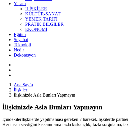
Yaşam
İLİŞKİLER
KÜLTÜR-SANAT
YEMEK TARİFİ
PRATİK BİLGİLER
EKONOMİ
Eğitim
Seyahat
Teknoloji
Nedir
Dekorasyon
Ana Sayfa
İlişkiler
İlişkinizde Asla Bunları Yapmayın
İlişkinizde Asla Bunları Yapmayın
İçindekilerİlişkilerde yapılmaması gereken 7 hareket.İlişkilerde partne
Her insan sevdiğini kıskanır ama fazla kıskançlık, fazla sorgulama, faz