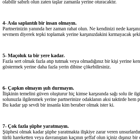
olabilir sabırlı olun zaten taşlar zamanla yerine oturacaktır.
4- Asla saplantılı bir insan olmayın.
Partnerinizin yanında her zaman rahat olun. Ne kendinizi nede karşın
sevmem diyerek tepki toplamak yerine karşınızdakini kırmayacak şekild
5- Maçoluk ta bir yere kadar.
Fazla sert olmak fazla atıp tutmak veya olmadığınız bir kişi yerine ke
göstermek yerine daha fazla yerin dibine çökebilirsiniz.
6- Çapkın olmayın şuh durmayın.
İlişkinin temelini güven oluşturur hiç kimse karşısında sağı solu ile i
solunuzla ilgilenmek yerine partnerinize odaklanın aksi taktirde hem pa
Bu kadar şıp sevdi bir insanla kim beraber olmak ister ki.
7- Çok fazla şüphe yaratmayın.
Şüphesi olmak kadar şüphe yaratmakta ilişkiye zarar veren unsurlardır
türlü hareketten veya davranıştan kaçının şeffaf olun içiniz dışınız bir 