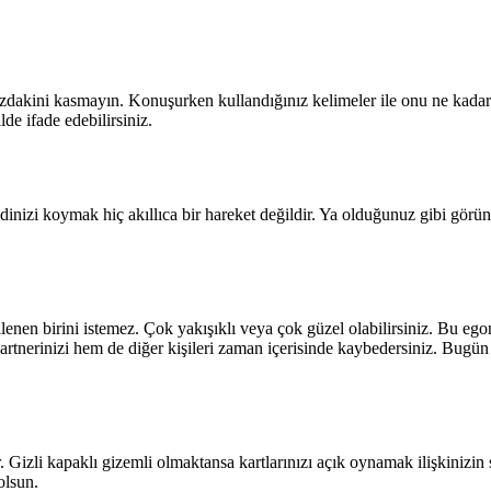
ızdakini kasmayın. Konuşurken kullandığınız kelimeler ile onu ne kadar
e ifade edebilirsiniz.
ndinizi koymak hiç akıllıca bir hareket değildir. Ya olduğunuz gibi görü
lgilenen birini istemez. Çok yakışıklı veya çok güzel olabilirsiniz. Bu 
rtnerinizi hem de diğer kişileri zaman içerisinde kaybedersiniz. Bugün s
. Gizli kapaklı gizemli olmaktansa kartlarınızı açık oynamak ilişkinizi
olsun.