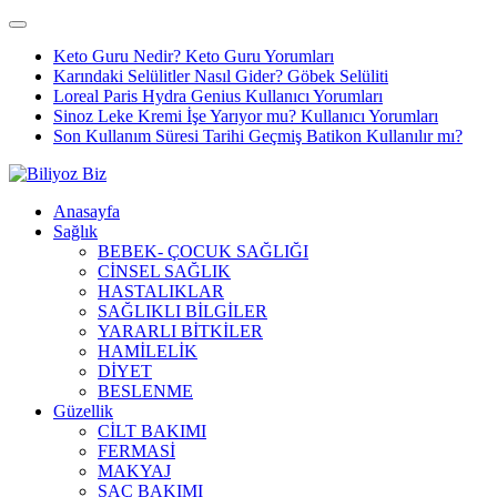
Keto Guru Nedir? Keto Guru Yorumları
Karındaki Selülitler Nasıl Gider? Göbek Selüliti
Loreal Paris Hydra Genius Kullanıcı Yorumları
Sinoz Leke Kremi İşe Yarıyor mu? Kullanıcı Yorumları
Son Kullanım Süresi Tarihi Geçmiş Batikon Kullanılır mı?
Anasayfa
Sağlık
BEBEK- ÇOCUK SAĞLIĞI
CİNSEL SAĞLIK
HASTALIKLAR
SAĞLIKLI BİLGİLER
YARARLI BİTKİLER
HAMİLELİK
DİYET
BESLENME
Güzellik
CİLT BAKIMI
FERMASİ
MAKYAJ
SAÇ BAKIMI