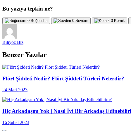
Bu yazıya tepkin ne?
0
Beğendim
0
Sevdim
0
Komik
Biliyoz Biz
Benzer Yazılar
Flört Şiddeti Nedir? Flört Şiddeti Türleri Nelerdir?
24 Mart 2023
Hiç Arkadaşım Yok | Nasıl İyi Bir Arkadaş Edinebili
16 Şubat 2023