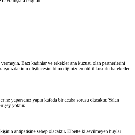
 davranışlara bağlıdır.
n vermeyin. Bazı kadınlar ve erkekler ana kuzusu olan partnerlerini
karşınızdakinin düşüncesini bilmediğinizden ötürü kusurlu hareketler
er ne yaparsanız yapın kafada bir acaba sorusu olacaktır. Yalan
ir şey yoktur.
işinin antipatisine sebep olacaktır. Elbette ki sevilmeyen huylar