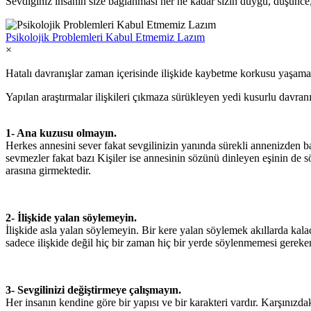
Sevdiğiniz insanın size bağlanması her ne kadar sizin duygu, düşünce, t
Psikolojik Problemleri Kabul Etmemiz Lazım
×
Hatalı davranışlar zaman içerisinde ilişkide kaybetme korkusu yaşama
Yapılan araştırmalar ilişkileri çıkmaza sürükleyen yedi kusurlu davranış
1- Ana kuzusu olmayın.
Herkes annesini sever fakat sevgilinizin yanında sürekli annenizden ba
sevmezler fakat bazı Kişiler ise annesinin sözünü dinleyen eşinin de 
arasına girmektedir.
2- İlişkide yalan söylemeyin.
İlişkide asla yalan söylemeyin. Bir kere yalan söylemek akıllarda kal
sadece ilişkide değil hiç bir zaman hiç bir yerde söylenmemesi gereken
3- Sevgilinizi değiştirmeye çalışmayın.
Her insanın kendine göre bir yapısı ve bir karakteri vardır. Karşınızd