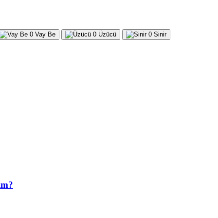
0
Vay Be
0
Üzücü
0
Sinir
rim?