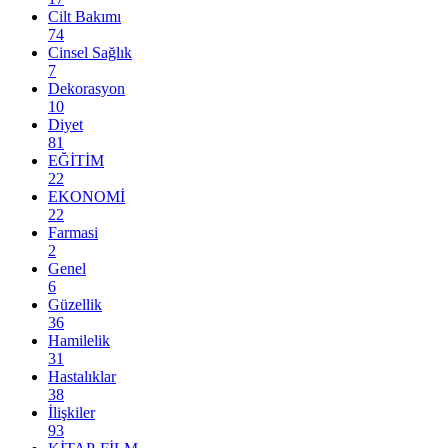
Cilt Bakımı
74
Cinsel Sağlık
7
Dekorasyon
10
Diyet
81
EĞİTİM
22
EKONOMİ
22
Farmasi
2
Genel
6
Güzellik
36
Hamilelik
31
Hastalıklar
38
İlişkiler
93