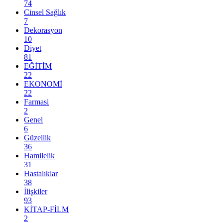
74
Cinsel Sağlık
7
Dekorasyon
10
Diyet
81
EĞİTİM
22
EKONOMİ
22
Farmasi
2
Genel
6
Güzellik
36
Hamilelik
31
Hastalıklar
38
İlişkiler
93
KİTAP-FİLM
2