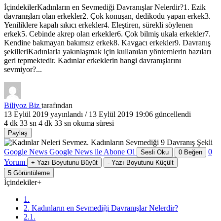
İçindekilerKadınların en Sevmediği Davranışlar Nelerdir?1. Ezik
davranışları olan erkekler2. Çok konuşan, dedikodu yapan erkek3.
Yeniliklere kapalı sıkıcı erkekler4. Eleştiren, sürekli söylenen
erkek5. Cebinde akrep olan erkekler6. Çok bilmiş ukala erkekler7.
Kendine bakmayan bakımsız erkek8. Kavgacı erkekler9. Davranış
şekilleriKadınlarla yakınlaşmak için kullanılan yöntemlerin bazıları
geri tepmektedir. Kadınlar erkeklerin hangi davranışlarını
sevmiyor?...
Biliyoz Biz
tarafından
13 Eylül 2019
yayınlandı /
13 Eylül 2019 19:06
güncellendi
4 dk 33 sn
4 dk 33 sn okuma süresi
Paylaş
Google News
Google News ile Abone Ol
0
Sesli Oku
0
Beğen
Yorum
+
Yazı Boyutunu Büyüt
-
Yazı Boyutunu Küçült
5
Görüntüleme
İçindekiler
+
1.
2. Kadınların en Sevmediği Davranışlar Nelerdir?
2.1.