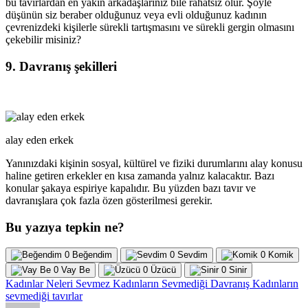
bu tavırlardan en yakın arkadaşlarınız bile rahatsız olur. Şöyle
düşünün siz beraber olduğunuz veya evli olduğunuz kadının
çevrenizdeki kişilerle sürekli tartışmasını ve sürekli gergin olmasını
çekebilir misiniz?
9. Davranış şekilleri
alay eden erkek
Yanınızdaki kişinin sosyal, kültürel ve fiziki durumlarını alay konusu
haline getiren erkekler en kısa zamanda yalnız kalacaktır. Bazı
konular şakaya espiriye kapalıdır. Bu yüzden bazı tavır ve
davranışlara çok fazla özen gösterilmesi gerekir.
Bu yazıya tepkin ne?
0
Beğendim
0
Sevdim
0
Komik
0
Vay Be
0
Üzücü
0
Sinir
Kadınlar Neleri Sevmez
Kadınların Sevmediği Davranış
Kadınların
sevmediği tavırlar