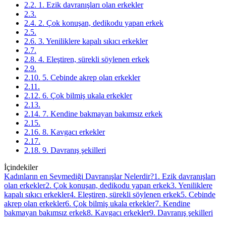
2.2. 1. Ezik davranışları olan erkekler
2.3.
2.4. 2. Çok konuşan, dedikodu yapan erkek
2.5.
2.6. 3. Yeniliklere kapalı sıkıcı erkekler
2.7.
2.8. 4. Eleştiren, sürekli söylenen erkek
2.9.
2.10. 5. Cebinde akrep olan erkekler
2.11.
2.12. 6. Çok bilmiş ukala erkekler
2.13.
2.14. 7. Kendine bakmayan bakımsız erkek
2.15.
2.16. 8. Kavgacı erkekler
2.17.
2.18. 9. Davranış şekilleri
İçindekiler
Kadınların en Sevmediği Davranışlar Nelerdir?
1. Ezik davranışları
olan erkekler
2. Çok konuşan, dedikodu yapan erkek
3. Yeniliklere
kapalı sıkıcı erkekler
4. Eleştiren, sürekli söylenen erkek
5. Cebinde
akrep olan erkekler
6. Çok bilmiş ukala erkekler
7. Kendine
bakmayan bakımsız erkek
8. Kavgacı erkekler
9. Davranış şekilleri