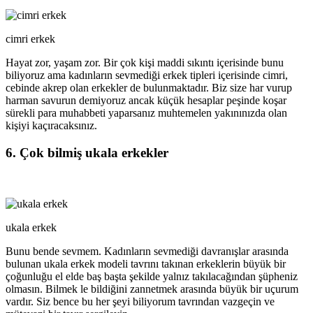
cimri erkek
Hayat zor, yaşam zor. Bir çok kişi maddi sıkıntı içerisinde bunu
biliyoruz ama kadınların sevmediği erkek tipleri içerisinde cimri,
cebinde akrep olan erkekler de bulunmaktadır. Biz size har vurup
harman savurun demiyoruz ancak küçük hesaplar peşinde koşar
sürekli para muhabbeti yaparsanız muhtemelen yakınınızda olan
kişiyi kaçıracaksınız.
6. Çok bilmiş ukala erkekler
ukala erkek
Bunu bende sevmem. Kadınların sevmediği davranışlar arasında
bulunan ukala erkek modeli tavrını takınan erkeklerin büyük bir
çoğunluğu el elde baş başta şekilde yalnız takılacağından şüpheniz
olmasın. Bilmek le bildiğini zannetmek arasında büyük bir uçurum
vardır. Siz bence bu her şeyi biliyorum tavrından vazgeçin ve