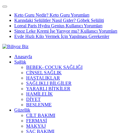
Keto Guru Nedir? Keto Guru Yorumları
Karındaki Selülitler Nasıl Gider? Göbek Selüliti
Loreal Paris Hydra Genius Kullanıcı Yorumları
Sinoz Leke Kremi İşe Yarıyor mu? Kullanıcı Yorumları
Evde Hızlı Kilo Vermek İçin Yapılması Gerekenler
Anasayfa
Sağlık
BEBEK- ÇOCUK SAĞLIĞI
CİNSEL SAĞLIK
HASTALIKLAR
SAĞLIKLI BİLGİLER
YARARLI BİTKİLER
HAMİLELİK
DİYET
BESLENME
Güzellik
CİLT BAKIMI
FERMASİ
MAKYAJ
SAÇ BAKIMI