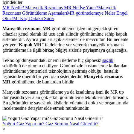
İçindekiler
MR Nedir? Manyetik Rezonans MR Ne İşe Yarar?
Manyetik
Rezonans Görüntüleme Aşamaları
MR görüntelemeye Neler Engel
Olur?
Mr Kaç Dakika Sürer
Manyetik rezonans MR
görüntüleme işlemini gerçekleştiren
cihazlar genel olarak iki ucu açık silindir görünümüne sahip kapalı
sistemlerdir. Ayrıca yanları açık sistemler de mevcuttur. Bu nedenle
yer yer “
Kapalı MR
” ifadelerine yer vererek manyetik rezonans
görüntüleme ile ilgili birkaç bilgiyi sizlerle paylaşmaya çalışacağız.
Teknoloji dünyasındaki önemli ilerleme hiç şüphesiz
sağlık
sektörünü de olumlu etkiliyor. Günümüzde hastanelerde kullanılan
görüntüleme yöntemleri teknolojinin getirmiş olduğu, hastalık
teşhisinde önemli bir yeri olan sistemlerdir.
Manyetik rezonans
MR
görüntüleme de bunlardan biridir.
Manyetik rezonans görüntüleme ya da kısaltılmış ismi ile MR tıp
dünyasında yer alan çok etkili görüntüleme tekniklerinden birisidir.
Bu görüntüleme sayesinde kişilerin vücuttaki doku ve organlarında
incelemesine detaylar elde etmek mümkündür.
Yoğurt Gaz Yapar mı? Gaz Sorunu Nasıl Giderilir?
×