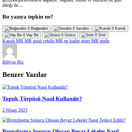
dileği ile…
Bu yazıya tepkin ne?
0
Beğendim
0
Sevdim
0
Komik
0
Vay Be
0
Üzücü
0
Sinir
Kapalı MR
MR nasıl çekilir
MR ne kadar sürer
MR nedir
Biliyoz Biz
Benzer Yazılar
Topuk Törpüsü Nasıl Kullanılır?
2 Nisan 2023
Bronzlaşma Sonucu Oluşan Beyaz Lekeler Nasıl