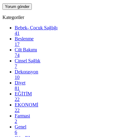
Kategoriler
Bebek- Çocuk Sağlığı
41
Beslenme
17
Cilt Bakımı
74
Cinsel Sağlık
7
Dekorasyon
10
Diyet
81
EĞİTİM
22
EKONOMİ
22
Farmasi
2
Genel
6