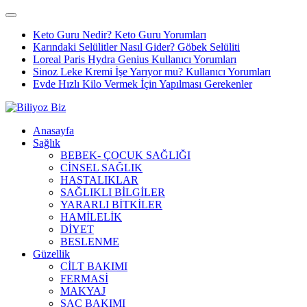
Keto Guru Nedir? Keto Guru Yorumları
Karındaki Selülitler Nasıl Gider? Göbek Selüliti
Loreal Paris Hydra Genius Kullanıcı Yorumları
Sinoz Leke Kremi İşe Yarıyor mu? Kullanıcı Yorumları
Evde Hızlı Kilo Vermek İçin Yapılması Gerekenler
Anasayfa
Sağlık
BEBEK- ÇOCUK SAĞLIĞI
CİNSEL SAĞLIK
HASTALIKLAR
SAĞLIKLI BİLGİLER
YARARLI BİTKİLER
HAMİLELİK
DİYET
BESLENME
Güzellik
CİLT BAKIMI
FERMASİ
MAKYAJ
SAÇ BAKIMI