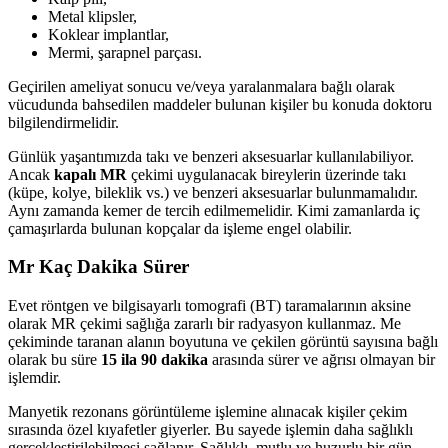
Metal klipsler,
Koklear implantlar,
Mermi, şarapnel parçası.
Geçirilen ameliyat sonucu ve/veya yaralanmalara bağlı olarak
vücudunda bahsedilen maddeler bulunan kişiler bu konuda doktoru
bilgilendirmelidir.
Günlük yaşantımızda takı ve benzeri aksesuarlar kullanılabiliyor.
Ancak
kapalı MR
çekimi uygulanacak bireylerin üzerinde takı
(küpe, kolye, bileklik vs.) ve benzeri aksesuarlar bulunmamalıdır.
Aynı zamanda kemer de tercih edilmemelidir. Kimi zamanlarda iç
çamaşırlarda bulunan kopçalar da işleme engel olabilir.
Mr Kaç Dakika Sürer
Evet röntgen ve bilgisayarlı tomografi (BT) taramalarının aksine
olarak MR çekimi sağlığa zararlı bir radyasyon kullanmaz. Me
çekiminde taranan alanın boyutuna ve çekilen görüntü sayısına bağlı
olarak bu süre
15 ila 90 dakika
arasında sürer ve ağrısı olmayan bir
işlemdir.
Manyetik rezonans görüntüleme işlemine alınacak kişiler çekim
sırasında özel kıyafetler giyerler. Bu sayede işlemin daha sağlıklı
gerçekleştirilebilmesi sağlanır. Sağlıklı, mutlu ve huzurlu bir gün