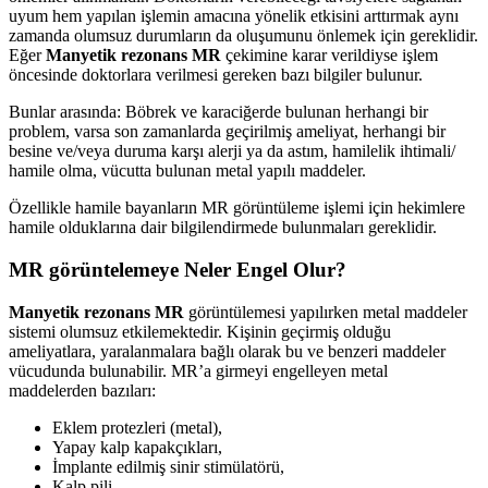
uyum hem yapılan işlemin amacına yönelik etkisini arttırmak aynı
zamanda olumsuz durumların da oluşumunu önlemek için gereklidir.
Eğer
Manyetik rezonans MR
çekimine karar verildiyse işlem
öncesinde doktorlara verilmesi gereken bazı bilgiler bulunur.
Bunlar arasında: Böbrek ve karaciğerde bulunan herhangi bir
problem, varsa son zamanlarda geçirilmiş ameliyat, herhangi bir
besine ve/veya duruma karşı alerji ya da astım, hamilelik ihtimali/
hamile olma, vücutta bulunan metal yapılı maddeler.
Özellikle hamile bayanların MR görüntüleme işlemi için hekimlere
hamile olduklarına dair bilgilendirmede bulunmaları gereklidir.
MR görüntelemeye Neler Engel Olur?
Manyetik rezonans MR
görüntülemesi yapılırken metal maddeler
sistemi olumsuz etkilemektedir. Kişinin geçirmiş olduğu
ameliyatlara, yaralanmalara bağlı olarak bu ve benzeri maddeler
vücudunda bulunabilir. MR’a girmeyi engelleyen metal
maddelerden bazıları:
Eklem protezleri (metal),
Yapay kalp kapakçıkları,
İmplante edilmiş sinir stimülatörü,
Kalp pili,