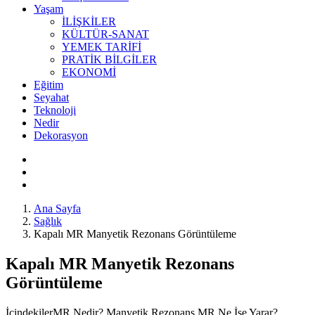
Yaşam
İLİŞKİLER
KÜLTÜR-SANAT
YEMEK TARİFİ
PRATİK BİLGİLER
EKONOMİ
Eğitim
Seyahat
Teknoloji
Nedir
Dekorasyon
Ana Sayfa
Sağlık
Kapalı MR Manyetik Rezonans Görüntüleme
Kapalı MR Manyetik Rezonans
Görüntüleme
İçindekilerMR Nedir? Manyetik Rezonans MR Ne İşe Yarar?