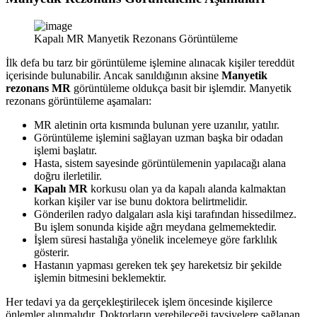
Kapalı MR Manyetik Rezonans Görüntüleme
İlk defa bu tarz bir görüntüleme işlemine alınacak kişiler tereddüt
içerisinde bulunabilir. Ancak sanıldığının aksine
Manyetik
rezonans MR
görüntüleme oldukça basit bir işlemdir. Manyetik
rezonans görüntüleme aşamaları:
MR aletinin orta kısmında bulunan yere uzanılır, yatılır.
Görüntüleme işlemini sağlayan uzman başka bir odadan
işlemi başlatır.
Hasta, sistem sayesinde görüntülemenin yapılacağı alana
doğru ilerletilir.
Kapalı MR
korkusu olan ya da kapalı alanda kalmaktan
korkan kişiler var ise bunu doktora belirtmelidir.
Gönderilen radyo dalgaları asla kişi tarafından hissedilmez.
Bu işlem sonunda kişide ağrı meydana gelmemektedir.
İşlem süresi hastalığa yönelik incelemeye göre farklılık
gösterir.
Hastanın yapması gereken tek şey hareketsiz bir şekilde
işlemin bitmesini beklemektir.
Her tedavi ya da gerçekleştirilecek işlem öncesinde kişilerce
önlemler alınmalıdır. Doktorların verebileceği tavsiyelere sağlanan