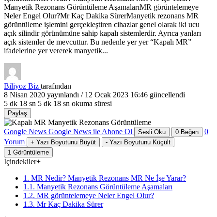
Manyetik Rezonans Görüntüleme AşamalarıMR görüntelemeye
Neler Engel Olur?Mr Kaç Dakika SürerManyetik rezonans MR
görüntüleme işlemini gerçekleştiren cihazlar genel olarak iki ucu
açık silindir görünümüne sahip kapalı sistemlerdir. Ayrıca yanları
açık sistemler de mevcuttur. Bu nedenle yer yer “Kapalı MR”
ifadelerine yer vererek manyetik...
Biliyoz Biz
tarafından
8 Nisan 2020
yayınlandı /
12 Ocak 2023 16:46
güncellendi
5 dk 18 sn
5 dk 18 sn okuma süresi
Paylaş
Google News
Google News ile Abone Ol
0
Sesli Oku
0
Beğen
Yorum
+
Yazı Boyutunu Büyüt
-
Yazı Boyutunu Küçült
1
Görüntüleme
İçindekiler
+
1. MR Nedir? Manyetik Rezonans MR Ne İşe Yarar?
1.1. Manyetik Rezonans Görüntüleme Aşamaları
1.2. MR görüntelemeye Neler Engel Olur?
1.3. Mr Kaç Dakika Sürer