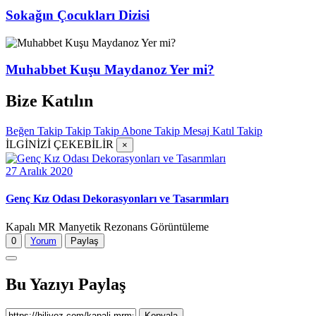
Sokağın Çocukları Dizisi
Muhabbet Kuşu Maydanoz Yer mi?
Bize Katılın
Beğen
Takip
Takip
Takip
Abone
Takip
Mesaj
Katıl
Takip
İLGİNİZİ ÇEKEBİLİR
×
27 Aralık 2020
Genç Kız Odası Dekorasyonları ve Tasarımları
Kapalı MR Manyetik Rezonans Görüntüleme
0
Yorum
Paylaş
Bu Yazıyı Paylaş
Kopyala