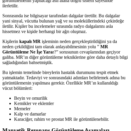
görüntülemenin yapılacağı asıl alana doğru sistem sayesinde
ilerletilir.
Sonrasında ise bilgisayar tarafından dalgalar üretilir. Bu dalgalar
yani sinyal, vücutta bulunan yağ ve su moleküllerindeki çekirdeğe
iletilir. Kişiler bu incelemeler sırasında radyo dalgalarını asla
hissetmez ve kişide herhangi bir ağrı oluşmaz.
Kişilerin
kapalı MR
işleminin neden gerçekleştirildiğini ya da
neden çekildiğini tam olarak anlayabilmesinin yolu ”
MR
Görüntüleme Ne İşe Yara
r?” sorusunun cevaplarından geçiyor
galiba. MR’ın diğer görüntüleme tekniklerine göre daha detaylı bilgi
sağladığından bahsetmiştik.
Bu işlemin temelinde bireylerin hastalık durumunu tespit etmek
yatmaktadır. Tedaviyi ve sonrasındaki adımları belirlemek adına bu
görüntülemenin yapılması gerekir. Özellikle MR’ın kullanıldığı
vücut bölümleri:
Beyin ve omurilik
Kemikler ve eklemler
Memeler
Kalp ve damarlar
Karaciğer, rahim ve prostat MR ile görüntülenebilir.
Manyetik Rezonans Görüntüleme Aşamaları