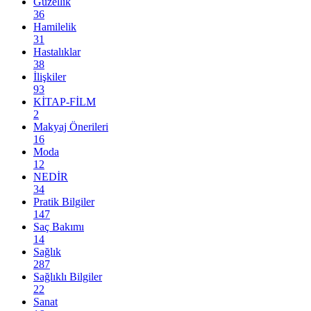
Güzellik
36
Hamilelik
31
Hastalıklar
38
İlişkiler
93
KİTAP-FİLM
2
Makyaj Önerileri
16
Moda
12
NEDİR
34
Pratik Bilgiler
147
Saç Bakımı
14
Sağlık
287
Sağlıklı Bilgiler
22
Sanat