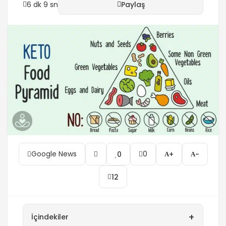
6 dk 9 sn
Paylaş
Google News
0
0
+
-
12
+
İçindekiler