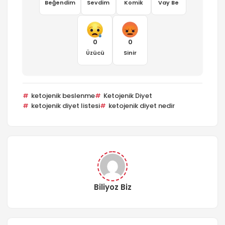
Beğendim
Sevdim
Komik
Vay Be
0
0
Üzücü
Sinir
ketojenik beslenme
Ketojenik Diyet
ketojenik diyet listesi
ketojenik diyet nedir
Biliyoz Biz