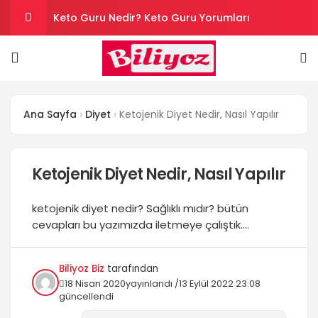
Keto Guru Nedir? Keto Guru Yorumları
Karındaki Selülitler Nasıl Gider? Göbek Selüliti
Loreal Paris Hydra Genius Kullanıcı Yorumları
Ana Sayfa
Diyet
Ketojenik Diyet Nedir, Nasıl Yapılır
Sinoz Leke Kremi İşe Yarıyor mu? Kullanıcı
Yorumları
Son Kullanım Süresi Tarihi Geçmiş Batikon
Ketojenik Diyet Nedir, Nasıl Yapılır
Kullanılır mı?
ketojenik diyet nedir? Sağlıklı mıdır? bütün
cevapları bu yazımızda iletmeye çalıştık....
Biliyoz Biz
tarafından
18 Nisan 2020
yayınlandı /
13 Eylül 2022 23:08
güncellendi