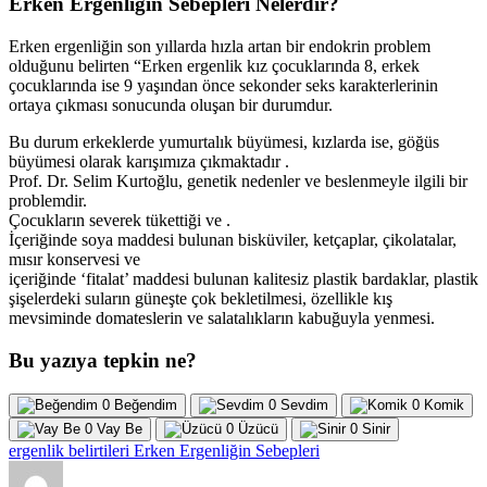
Erken Ergenliğin Sebepleri Nelerdir?
Erken ergenliğin son yıllarda hızla artan bir endokrin problem
olduğunu belirten “Erken ergenlik kız çocuklarında 8, erkek
çocuklarında ise 9 yaşından önce sekonder seks karakterlerinin
ortaya çıkması sonucunda oluşan bir durumdur.
Bu durum erkeklerde yumurtalık büyümesi, kızlarda ise, göğüs
büyümesi olarak karışımıza çıkmaktadır .
Prof. Dr. Selim Kurtoğlu, genetik nedenler ve beslenmeyle ilgili bir
problemdir.
Çocukların severek tükettiği ve .
İçeriğinde soya maddesi bulunan bisküviler, ketçaplar, çikolatalar,
mısır konservesi ve
içeriğinde ‘fitalat’ maddesi bulunan kalitesiz plastik bardaklar, plastik
şişelerdeki suların güneşte çok bekletilmesi, özellikle kış
mevsiminde domateslerin ve salatalıkların kabuğuyla yenmesi.
Bu yazıya tepkin ne?
0
Beğendim
0
Sevdim
0
Komik
0
Vay Be
0
Üzücü
0
Sinir
ergenlik belirtileri
Erken Ergenliğin Sebepleri