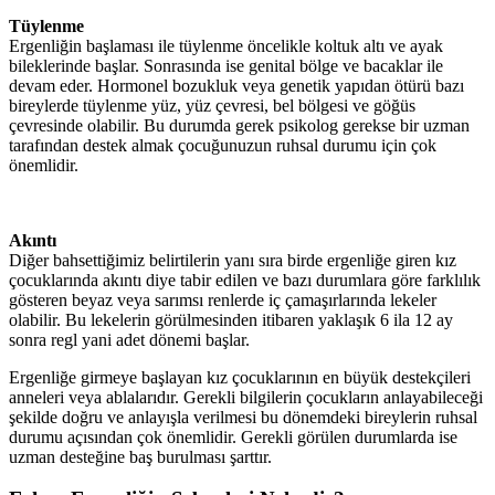
Tüylenme
Ergenliğin başlaması ile tüylenme öncelikle koltuk altı ve ayak
bileklerinde başlar. Sonrasında ise genital bölge ve bacaklar ile
devam eder. Hormonel bozukluk veya genetik yapıdan ötürü bazı
bireylerde tüylenme yüz, yüz çevresi, bel bölgesi ve göğüs
çevresinde olabilir. Bu durumda gerek psikolog gerekse bir uzman
tarafından destek almak çocuğunuzun ruhsal durumu için çok
önemlidir.
Akıntı
Diğer bahsettiğimiz belirtilerin yanı sıra birde ergenliğe giren kız
çocuklarında akıntı diye tabir edilen ve bazı durumlara göre farklılık
gösteren beyaz veya sarımsı renlerde iç çamaşırlarında lekeler
olabilir. Bu lekelerin görülmesinden itibaren yaklaşık 6 ila 12 ay
sonra regl yani adet dönemi başlar.
Ergenliğe girmeye başlayan kız çocuklarının en büyük destekçileri
anneleri veya ablalarıdır. Gerekli bilgilerin çocukların anlayabileceği
şekilde doğru ve anlayışla verilmesi bu dönemdeki bireylerin ruhsal
durumu açısından çok önemlidir. Gerekli görülen durumlarda ise
uzman desteğine baş burulması şarttır.