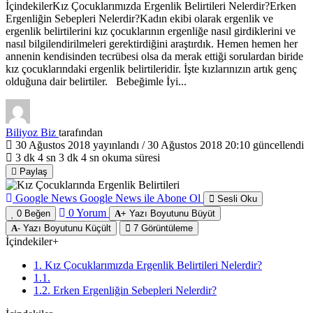
İçindekilerKız Çocuklarımızda Ergenlik Belirtileri Nelerdir?Erken
Ergenliğin Sebepleri Nelerdir?Kadın ekibi olarak ergenlik ve
ergenlik belirtilerini kız çocuklarının ergenliğe nasıl girdiklerini ve
nasıl bilgilendirilmeleri gerektirdiğini araştırdık. Hemen hemen her
annenin kendisinden tecrübesi olsa da merak ettiği sorulardan biride
kız çocuklarındaki ergenlik belirtileridir. İşte kızlarınızın artık genç
olduğuna dair belirtiler. Bebeğimle İyi...
Biliyoz Biz
tarafından
30 Ağustos 2018
yayınlandı /
30 Ağustos 2018 20:10
güncellendi
3 dk 4 sn
3 dk 4 sn okuma süresi
Paylaş
Google News
Google News ile Abone Ol
Sesli Oku
0
Yorum
0
Beğen
+
Yazı Boyutunu Büyüt
-
Yazı Boyutunu Küçült
7
Görüntüleme
İçindekiler
+
1. Kız Çocuklarımızda Ergenlik Belirtileri Nelerdir?
1.1.
1.2. Erken Ergenliğin Sebepleri Nelerdir?