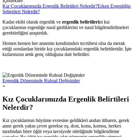
İçindekiler
Kız Çocuklarımızda Ergenlik Belirtileri Nelerdir?
Erken Ergenliğin
Sebepleri Nelerdir?
Kadın ekibi olarak ergenlik ve
ergenlik belirtileri
ni kız
çocuklarının ergenliğe nasıl girdiklerini ve nasıl bilgilendirilmeleri
gerektirdiğini araştırdık.
Hemen hemen her annenin kendisinden tecrübesi olsa da merak
ettiği sorulardan biride kız çocuklarındaki ergenlik belirtileridir. İşte
kızlarınızın artık genç olduğuna dair belirtiler.
Ergenlik Döneminde Ruhsal Değişimler
×
Kız Çocuklarımızda Ergenlik Belirtileri
Nelerdir?
Kız çocuklarının büyüme evresine geldikleri andan itibaren, gerek
anne gerek yakın çevre gerekse eş, dost, konu, komsu, herkes
tarafından birer öğüt veya tavsiyede niteliğinde bilgilendirme
yaparlar. Bu öğüt ise genelde adet görmenin ergenliğe girmesi