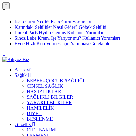
Keto Guru Nedir? Keto Guru Yorumları
Karındaki Selülitler Nasıl Gider? Göbek Selüliti
Loreal Paris Hydra Genius Kullanıcı Yorumları
Sinoz Leke Kremi İşe Yarıyor mu? Kullanıcı Yorumları
Evde Hızlı Kilo Vermek İçin Yapılması Gerekenler
Anasayfa
Sağlık
BEBEK- ÇOCUK SAĞLIĞI
CİNSEL SAĞLIK
HASTALIKLAR
SAĞLIKLI BİLGİLER
YARARLI BİTKİLER
HAMİLELİK
DİYET
BESLENME
Güzellik
CİLT BAKIMI
FERMASİ