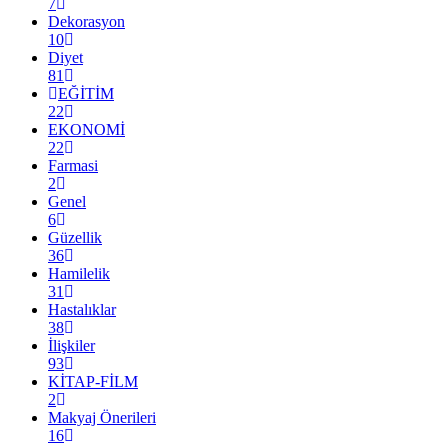
7
Dekorasyon
10
Diyet
81
EĞİTİM
22
EKONOMİ
22
Farmasi
2
Genel
6
Güzellik
36
Hamilelik
31
Hastalıklar
38
İlişkiler
93
KİTAP-FİLM
2
Makyaj Önerileri
16