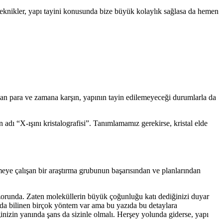
bu teknikler, yapı tayini konusunda bize büyük kolaylık sağlasa da hemen
nan para ve zamana karşın, yapının tayin edilemeyeceği durumlarla da
ı “X-ışını kristalografisi”. Tanımlamamız gerekirse, kristal elde
irmeye çalışan bir araştırma grubunun başarısından ve planlarından
k zorunda. Zaten moleküllerin büyük çoğunluğu katı dediğinizi duyar
unda bilinen birçok yöntem var ama bu yazıda bu detaylara
ginizin yanında şans da sizinle olmalı. Herşey yolunda giderse, yapı