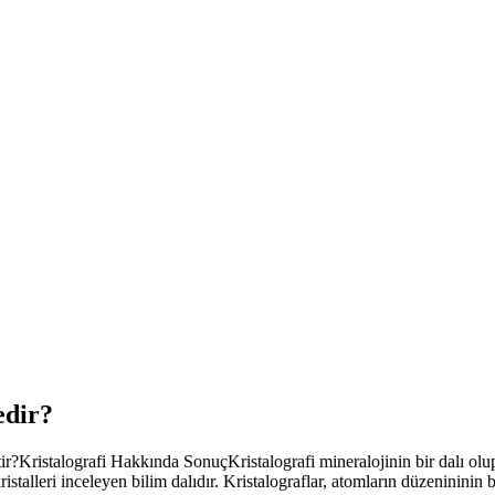
edir?
r?Kristalografi Hakkında SonuçKristalografi mineralojinin bir dalı olup, 
istalleri inceleyen bilim dalıdır. Kristalograflar, atomların düzenininin b