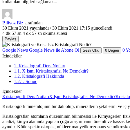
kullanılan bilgileri sağlamak...
Biliyoz Biz
tarafından
30 Ekim 2021
yayınlandı /
30 Ekim 2021 17:15
güncellendi
4 dk 57 sn
4 dk 57 sn okuma süresi
Paylaş
Google News
Google News ile Abone Ol
0
Y
Sesli Oku
0
Beğen
İçindekiler
+
1. Kristalografi Ders Notları
1.1. X Işını Kristalografisi Ne Demektir?
1.2. Kristalografi Hakkında
1.2.1. Sonuç
İçindekiler
Kristalografi Ders Notları
X Işını Kristalografisi Ne Demektir?
Kristal
Kristalografi mineralojinin bir dalı olup, minerallerin şekillerini ve iç 
Kristalograflar, atomların düzenininin bilinmesisi ile Kimyagerler, fizikç
analizi, kimya alanında yapılan çoğu araştırmanın önemli ve hassas kı
aynıdır. Kütle spektroskopisi, nükleer manyetik rezonans ve mikroskop