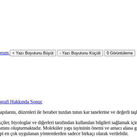
orum
+
Yazı Boyutunu Büyüt
-
Yazı Boyutunu Küçült
0
Görüntüleme
ografi Hakkında
Sonuç
yapılarını, düzenleri ile beraber tuzdan tutun kar tanelerine ve değerli ta
iler, biyologlar ve diğerleri tarafından kullanılan bilgileri sağlamak için
smını oluşturmaktadır. Moleküler yapı tayininin önemi ve amacı alana gö
i en çok uygulanan yöntemlerden sadece birkaçı olarak verilebilir.