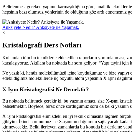
Belirlenmesi gereken yapının karmaşıklığına göre, analitik teknikler te
hepsinin bazı olumsuz yönlerinin de olduğunu göz ardı etmememiz g
Anksiyete Nedir? Anksiyete ile Yaşamak.
×
Kristalografi Ders Notları
Kullanılan tüm bu tekniklerle elde edilen raporların yorumlanması, z
karşılaşıyoruz. Akıllara bu noktada bir soru geliyor: “Yapı tayini için
Ne yazık ki, henüz molekülümüzü içine koyduğumuz ve bize yapıyı ekra
edebildiğimiz moleküllerde üç boyutlu atom yapısının X-ışını dağılımı 
X Işını Kristalografisi Ne Demektir?
Bu noktada belirtmek gerekir ki, bu yazının amacı, size X-ışını kristal
bahsetmektir. Böylece, biraz önce sorduğumuz soru da belki yazının s
X-ışını kristalografisi elimizdeki en iyi teknik olmasına rağmen birç
gibiyim. İkinci sorunumuz ise X-ışınının dağılımını sağlayacak kadar i
girmeyeceğiz. Belki ilerleyen zamanlarda bu konuda bir derleme yapılab