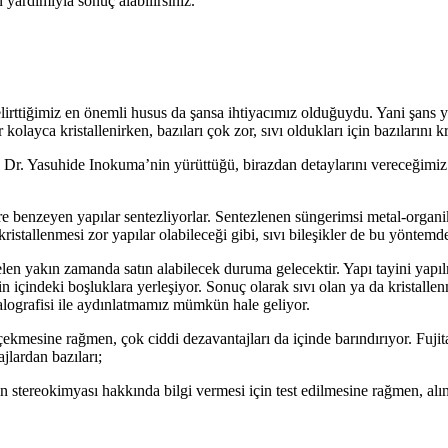
n yardımıyla sonuç alabilirsiniz.
Belirttiğimiz en önemli husus da şansa ihtiyacımız olduğuydu. Yani şans
kolayca kristallenirken, bazıları çok zor, sıvı oldukları için bazılarını 
, Dr. Yasuhide Inokuma’nin yürüttüğü, birazdan detaylarını vereceğimiz
ngere benzeyen yapılar sentezliyorlar. Sentezlenen süngerimsi metal-organi
kristallenmesi zor yapılar olabileceği gibi, sıvı bileşikler de bu yöntemd
en yakın zamanda satın alabilecek duruma gelecektir. Yapı tayini yapıl
n içindeki boşluklara yerleşiyor. Sonuç olarak sıvı olan ya da kristallen
talografisi ile aydınlatmamız mümkün hale geliyor.
e çekmesine rağmen, çok ciddi dezavantajları da içinde barındırıyor. 
jlardan bazıları;
rin stereokimyası hakkında bilgi vermesi için test edilmesine rağmen, 