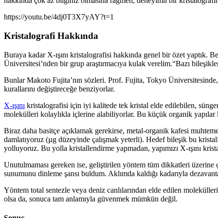
hakkında çok az bilginiz olmasına rağmen, deneyimli bir kristalografı
https://youtu.be/4dj0T3X7yAY?t=1
Kristalografi Hakkında
Buraya kadar X-ışını kristalografisi hakkında genel bir özet yaptık. 
Üniversitesi’nden bir grup araştırmacıya kulak verelim.“Bazı bileşikler 
Bunlar Makoto Fujita’nın sözleri. Prof. Fujita, Tokyo Üniversitesinde
kurallarını değiştireceğe benziyorlar.
X-ışını
kristalografisi için iyi kalitede tek kristal elde edilebilen, sü
molekülleri kolaylıkla içlerine alabiliyorlar. Bu küçük organik yapılar 
Biraz daha basitçe açıklamak gerekirse, metal-organik kafesi muhtemel
damlatıyoruz (µg düzeyinde çalışmak yeterli). Hedef bileşik bu kristali
yolluyoruz. Bu yolla kristallendirme yapmadan, yapımızı X-ışını kris
Unutulmaması gereken ise, geliştirilen yöntem tüm dikkatleri üzerin
sunumunu dinleme şansı buldum. Aklımda kaldığı kadarıyla dezavanta
Yöntem total sentezle veya deniz canlılarından elde edilen molekülle
olsa da, sonuca tam anlamıyla güvenmek mümkün değil.
Sonuç