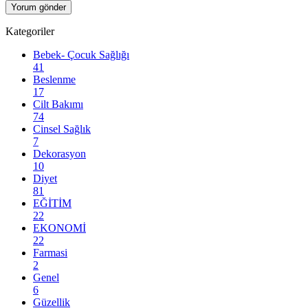
Kategoriler
Bebek- Çocuk Sağlığı
41
Beslenme
17
Cilt Bakımı
74
Cinsel Sağlık
7
Dekorasyon
10
Diyet
81
EĞİTİM
22
EKONOMİ
22
Farmasi
2
Genel
6
Güzellik