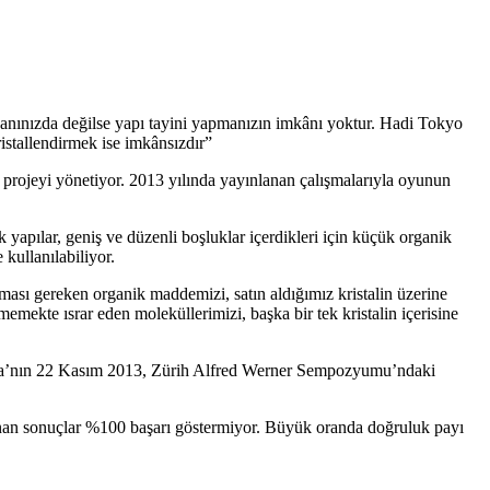
 yanınızda değilse yapı tayini yapmanızın imkânı yoktur. Hadi Tokyo
kristallendirmek ise imkânsızdır”
 projeyi yönetiyor. 2013 yılında yayınlanan çalışmalarıyla oyunun
k yapılar, geniş ve düzenli boşluklar içerdikleri için küçük organik
e kullanılabiliyor.
ması gereken organik maddemizi, satın aldığımız kristalin üzerine
memekte ısrar eden moleküllerimizi, başka bir tek kristalin içerisine
Fujita’nın 22 Kasım 2013, Zürih Alfred Werner Sempozyumu’ndaki
alınan sonuçlar %100 başarı göstermiyor. Büyük oranda doğruluk payı