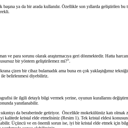
k başına ya da bir arada kullanılır. Özellikle son yıllarda geliştirilen 
erekli.
aman ve para sorunu olarak araştırmacıya geri dönmektedir. Hatta harca
 kusursuz bir yöntem geliştirilemez mi?”.
na çizen bir cihaz bulamadık ama buna en çok yaklaştığımız tekniğin ad
ile belirlenmesi diyebiliriz.
ografisi ile ilgili detaylı bilgi vermek yerine, oyunun kurallarını değişt
onunda yanıtlanabilir.
ok sıkıntıyı da beraberinde getiriyor. Öncelikle mokekülünüz katı olma
yi kalitede kristal elde etmelisiniz (Resim 1). Tek kristal eldesi konus
ilir. Üçüncü ve en önemli sorun ise, iyi bir kristal elde etmek için bil