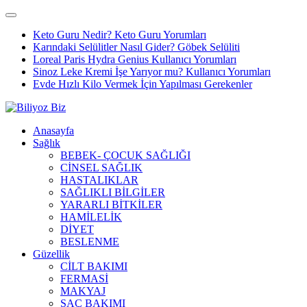
Keto Guru Nedir? Keto Guru Yorumları
Karındaki Selülitler Nasıl Gider? Göbek Selüliti
Loreal Paris Hydra Genius Kullanıcı Yorumları
Sinoz Leke Kremi İşe Yarıyor mu? Kullanıcı Yorumları
Evde Hızlı Kilo Vermek İçin Yapılması Gerekenler
Anasayfa
Sağlık
BEBEK- ÇOCUK SAĞLIĞI
CİNSEL SAĞLIK
HASTALIKLAR
SAĞLIKLI BİLGİLER
YARARLI BİTKİLER
HAMİLELİK
DİYET
BESLENME
Güzellik
CİLT BAKIMI
FERMASİ
MAKYAJ
SAÇ BAKIMI