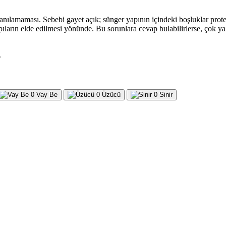
anılamaması. Sebebi gayet açık; sünger yapının içindeki boşluklar prote
apıların elde edilmesi yönünde. Bu sorunlara cevap bulabilirlerse, çok
.
0
Vay Be
0
Üzücü
0
Sinir