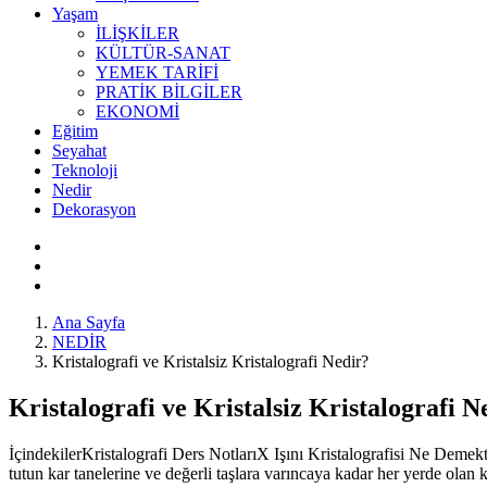
Yaşam
İLİŞKİLER
KÜLTÜR-SANAT
YEMEK TARİFİ
PRATİK BİLGİLER
EKONOMİ
Eğitim
Seyahat
Teknoloji
Nedir
Dekorasyon
Ana Sayfa
NEDİR
Kristalografi ve Kristalsiz Kristalografi Nedir?
Kristalografi ve Kristalsiz Kristalografi N
İçindekilerKristalografi Ders NotlarıX Işını Kristalografisi Ne Demekti
tutun kar tanelerine ve değerli taşlara varıncaya kadar her yerde olan kr