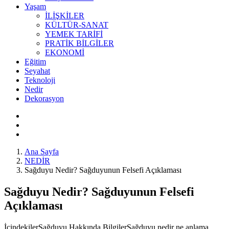
Yaşam
İLİŞKİLER
KÜLTÜR-SANAT
YEMEK TARİFİ
PRATİK BİLGİLER
EKONOMİ
Eğitim
Seyahat
Teknoloji
Nedir
Dekorasyon
Ana Sayfa
NEDİR
Sağduyu Nedir? Sağduyunun Felsefi Açıklaması
Sağduyu Nedir? Sağduyunun Felsefi
Açıklaması
İçindekilerSağduyu Hakkında BilgilerSağduyu nedir ne anlama