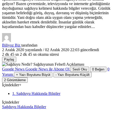
geliyor? Bazen çevremizde, televizyonda ve internette gördüğümüz
duyduğumuz sağduyu kelimesi hakkında bilgiler vereceğiz. Günlük
yaşamın belirlediği görüş, duyuş, davranış ve düşünüş biçimlerinin
tümüdür. Yani doğru olanı akla uygun olanı yapma yeteneğidir,
aklıselim hareket etmek denilebilir. İnsanlar günlük olarak
hayatlarından bazı kabuller düşünceler yargılar edinirler....
Biliyoz Biz
tarafından
2 Aralık 2020
yayınlandı /
02 Aralık 2020 22:03
güncellendi
2 dk 45 sn
2 dk 45 sn okuma süresi
Paylaş
Google News
Google News ile Abone Ol
0
Sesli Oku
0
Beğen
Yorum
+
Yazı Boyutunu Büyüt
-
Yazı Boyutunu Küçült
2
Görüntüleme
İçindekiler
+
1. Sağduyu Hakkında Bilgiler
İçindekiler
Sağduyu Hakkında Bilgiler