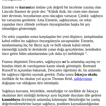
Einstein ve
kuram
ları üstüne çok değerli bir inceleme yazmış olan
Lincoln Barneet de şöyle der: “Klâsik fizik, bir cisim ister dursun
ister devinsin, boyutlarının aynı olacağını varsayar. Çünkü sağduyu
bu varsayımı gerektirir. Ama Einstein, sağduyunun, on sekiz
yaşından önce zihinde yerleşen önyargılardan başka bir şey
olmadığını göstermiştir.
On sekiz yaşından sonra karşılaşılan her yeni düşünce, tartışılmadan
kabul edilen bu sağduyu önyargılarıyla savaşmalıdır. Einstein,
tanıtlanmamış hiç bir ilkeyi açık ve belli olarak kabul etmek
istemediği içindir ki derinlerde yatan doğa gerçeklerine, kendinden
önce gelen bilim adamlarından çok daha iyi inebilmiştir “.
Fransız düşünürü Descartes, sağduyuyu
us
‘la anlamdaş saymış ve
bundan ötürü de varoluşunun kanıtı olarak görmüştür. Bertrand
Russell’in açısından bakarsak, Descartes öğretisini de, bu anlamda
bir sağduyu öğretisi saymak gerekir. Daha sonra
İskoçya okulu
,
özellikle de bu okulun yol açıcısı Thomas Reid,
sağduyunun
doğuştan var olduğunu ileri sürmüştür.
Sağduyu kavramı, böylelikle, metafiziğin ve özellikle de İskoçya
okulunun ileri sürdüğü herkesçe aynı biçimde duyulanı dile getiren
kamulduyu
deyimiyle anlamdaş kılınmıştır. Metafiziğin bu yanlış
değerlendirmelerine karşın sağduyu, pratikten kaynaklandığından