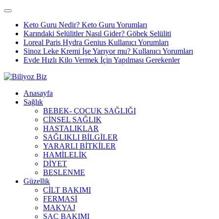
Keto Guru Nedir? Keto Guru Yorumları
Karındaki Selülitler Nasıl Gider? Göbek Selüliti
Loreal Paris Hydra Genius Kullanıcı Yorumları
Sinoz Leke Kremi İşe Yarıyor mu? Kullanıcı Yorumları
Evde Hızlı Kilo Vermek İçin Yapılması Gerekenler
Anasayfa
Sağlık
BEBEK- ÇOCUK SAĞLIĞI
CİNSEL SAĞLIK
HASTALIKLAR
SAĞLIKLI BİLGİLER
YARARLI BİTKİLER
HAMİLELİK
DİYET
BESLENME
Güzellik
CİLT BAKIMI
FERMASİ
MAKYAJ
SAÇ BAKIMI