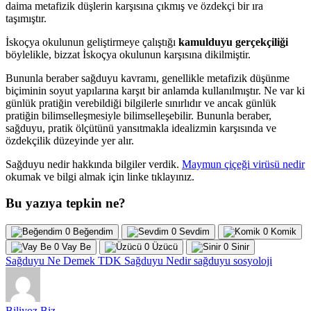
daima metafizik düşlerin karşısına çıkmış ve özdekçi bir ıra
taşımıştır.
İskoçya okulunun geliştirmeye çalıştığı
kamulduyu gerçekçiliği
böylelikle, bizzat İskoçya okulunun karşısına dikilmiştir.
Bununla beraber sağduyu kavramı, genellikle metafizik düşünme
biçiminin soyut yapılarına karşıt bir anlamda kullanılmıştır. Ne var ki
günlük pratiğin verebildiği bilgilerle sınırlıdır ve ancak günlük
pratiğin bilimselleşmesiyle bilimselleşebilir. Bununla beraber,
sağduyu, pratik ölçütünü yansıtmakla idealizmin karşısında ve
özdekçilik düzeyinde yer alır.
Sağduyu nedir hakkında bilgiler verdik.
Maymun çiçeği virüsü nedir
okumak ve bilgi almak için linke tıklayınız.
Bu yazıya tepkin ne?
0
Beğendim
0
Sevdim
0
Komik
0
Vay Be
0
Üzücü
0
Sinir
Sağduyu Ne Demek TDK
Sağduyu Nedir
sağduyu sosyoloji
Biliyoz Biz