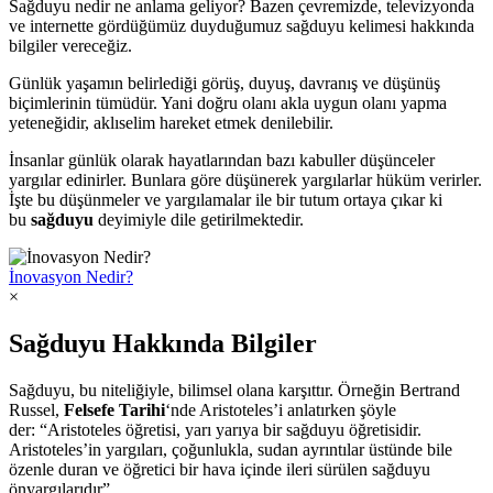
Sağduyu nedir ne anlama geliyor? Bazen çevremizde, televizyonda
ve internette gördüğümüz duyduğumuz sağduyu kelimesi hakkında
bilgiler vereceğiz.
Günlük yaşamın belirlediği görüş, duyuş, davranış ve düşünüş
biçimlerinin tümüdür. Yani doğru olanı akla uygun olanı yapma
yeteneğidir, aklıselim hareket etmek denilebilir.
İnsanlar günlük olarak hayatlarından bazı kabuller düşünceler
yargılar edinirler. Bunlara göre düşünerek yargılarlar hüküm verirler.
İşte bu düşünmeler ve yargılamalar ile bir tutum ortaya çıkar ki
bu
sağduyu
deyimiyle dile getirilmektedir.
İnovasyon Nedir?
×
Sağduyu Hakkında Bilgiler
Sağduyu, bu niteliğiyle, bilimsel olana karşıttır. Örneğin Bertrand
Russel,
Felsefe Tarihi
‘nde Aristoteles’i anlatırken şöyle
der: “Aristoteles öğretisi, yarı yarıya bir sağduyu öğretisidir.
Aristoteles’in yargıları, çoğunlukla, sudan ayrıntılar üstünde bile
özenle duran ve öğretici bir hava içinde ileri sürülen sağduyu
önyargılarıdır”.