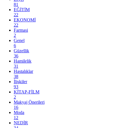
81
EĞİTİM
22
EKONOMİ
22
Farmasi
2
Genel
6
Güzellik
36
Hamilelik
31
Hastalıklar
38
İlişkiler
93
KİTAP-FİLM
2
Makyaj Önerileri
16
Moda
12
NEDİR
34