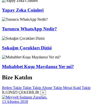
Yapay Zeka Coinleri
Turuncu WhatsApp Nedir?
Sokağın Çocukları Dizisi
Muhabbet Kuşu Maydanoz Yer mi?
Bize Katılın
Beğen
Takip
Takip
Takip
Abone
Takip
Mesaj
Katıl
Takip
İLGİNİZİ ÇEKEBİLİR
×
13 Ağustos 2018