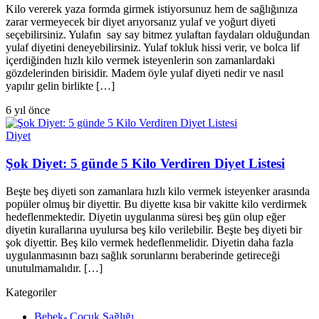
Kilo vererek yaza formda girmek istiyorsunuz hem de sağlığınıza
zarar vermeyecek bir diyet arıyorsanız yulaf ve yoğurt diyeti
seçebilirsiniz. Yulafın say say bitmez yulaftan faydaları olduğundan
yulaf diyetini deneyebilirsiniz. Yulaf tokluk hissi verir, ve bolca lif
içerdiğinden hızlı kilo vermek isteyenlerin son zamanlardaki
gözdelerinden birisidir. Madem öyle yulaf diyeti nedir ve nasıl
yapılır gelin birlikte […]
6 yıl önce
Diyet
Şok Diyet: 5 günde 5 Kilo Verdiren Diyet Listesi
Beşte beş diyeti son zamanlara hızlı kilo vermek isteyenker arasında
popüler olmuş bir diyettir. Bu diyette kısa bir vakitte kilo verdirmek
hedeflenmektedir. Diyetin uygulanma süresi beş gün olup eğer
diyetin kurallarına uyulursa beş kilo verilebilir. Beşte beş diyeti bir
şok diyettir. Beş kilo vermek hedeflenmelidir. Diyetin daha fazla
uygulanmasının bazı sağlık sorunlarını beraberinde getireceği
unutulmamalıdır. […]
Kategoriler
Bebek- Çocuk Sağlığı