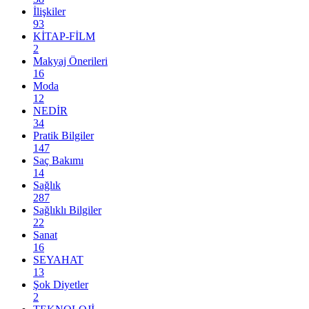
İlişkiler
93
KİTAP-FİLM
2
Makyaj Önerileri
16
Moda
12
NEDİR
34
Pratik Bilgiler
147
Saç Bakımı
14
Sağlık
287
Sağlıklı Bilgiler
22
Sanat
16
SEYAHAT
13
Şok Diyetler
2