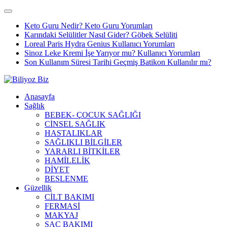
Keto Guru Nedir? Keto Guru Yorumları
Karındaki Selülitler Nasıl Gider? Göbek Selüliti
Loreal Paris Hydra Genius Kullanıcı Yorumları
Sinoz Leke Kremi İşe Yarıyor mu? Kullanıcı Yorumları
Son Kullanım Süresi Tarihi Geçmiş Batikon Kullanılır mı?
Anasayfa
Sağlık
BEBEK- ÇOCUK SAĞLIĞI
CİNSEL SAĞLIK
HASTALIKLAR
SAĞLIKLI BİLGİLER
YARARLI BİTKİLER
HAMİLELİK
DİYET
BESLENME
Güzellik
CİLT BAKIMI
FERMASİ
MAKYAJ
SAÇ BAKIMI