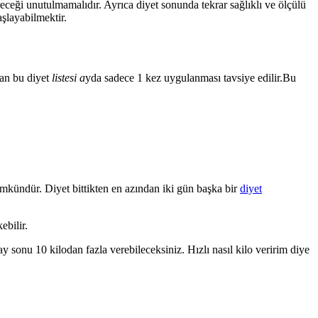
receği unutulmamalıdır. Ayrıca diyet sonunda tekrar sağlıklı ve ölçülü
şlayabilmektir.
lan bu diyet
listesi a
yda sadece 1 kez uygulanması tavsiye edilir.Bu
ümkündür. Diyet bittikten en azından iki gün başka bir
diyet
ebilir.
 sonu 10 kilodan fazla verebileceksiniz. Hızlı nasıl kilo veririm diye