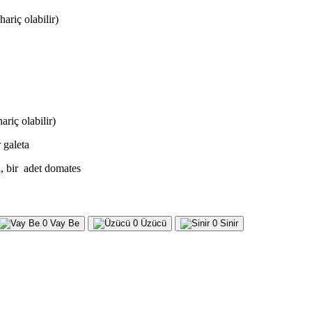
ariç olabilir)
riç olabilir)
 galeta
a, bir adet domates
0
Vay Be
0
Üzücü
0
Sinir