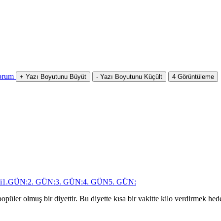
orum
+
Yazı Boyutunu Büyüt
-
Yazı Boyutunu Küçült
4
Görüntüleme
i
1.GÜN:
2. GÜN:
3. GÜN:
4. GÜN
5. GÜN:
opüler olmuş bir diyettir. Bu diyette kısa bir vakitte kilo verdirmek he