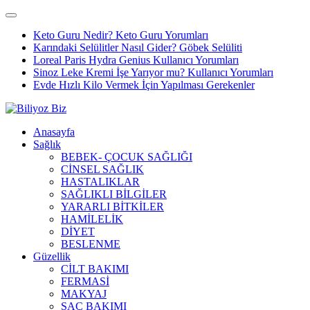
Keto Guru Nedir? Keto Guru Yorumları
Karındaki Selülitler Nasıl Gider? Göbek Selüliti
Loreal Paris Hydra Genius Kullanıcı Yorumları
Sinoz Leke Kremi İşe Yarıyor mu? Kullanıcı Yorumları
Evde Hızlı Kilo Vermek İçin Yapılması Gerekenler
Anasayfa
Sağlık
BEBEK- ÇOCUK SAĞLIĞI
CİNSEL SAĞLIK
HASTALIKLAR
SAĞLIKLI BİLGİLER
YARARLI BİTKİLER
HAMİLELİK
DİYET
BESLENME
Güzellik
CİLT BAKIMI
FERMASİ
MAKYAJ
SAÇ BAKIMI