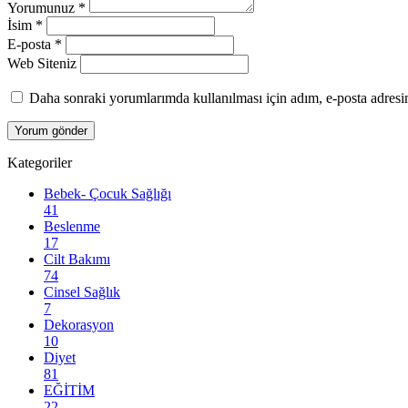
Yorumunuz
*
İsim
*
E-posta
*
Web Siteniz
Daha sonraki yorumlarımda kullanılması için adım, e-posta adresim
Kategoriler
Bebek- Çocuk Sağlığı
41
Beslenme
17
Cilt Bakımı
74
Cinsel Sağlık
7
Dekorasyon
10
Diyet
81
EĞİTİM
22