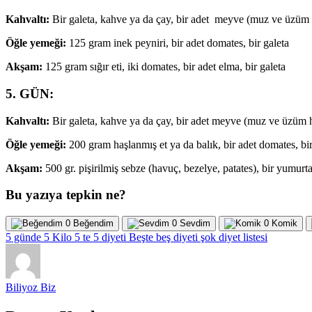
Kahvaltı:
Bir galeta, kahve ya da çay, bir adet meyve (muz ve üzüm h
Öğle yemeği:
125 gram inek peyniri, bir adet domates, bir galeta
Akşam:
125 gram sığır eti, iki domates, bir adet elma, bir galeta
5. GÜN:
Kahvaltı:
Bir galeta, kahve ya da çay, bir adet meyve (muz ve üzüm ha
Öğle yemeği:
200 gram haşlanmış et ya da balık, bir adet domates, bir
Akşam:
500 gr. pişirilmiş sebze (havuç, bezelye, patates), bir yumurt
Bu yazıya tepkin ne?
0
Beğendim
0
Sevdim
0
Komik
5 günde 5 Kilo
5 te 5 diyeti
Beşte beş diyeti
şok diyet listesi
Biliyoz Biz