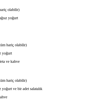
riç olabilir)
ağsız yoğurt
üm hariç olabilir)
z yoğurt
aleta ve kahve
üm hariç olabilir)
 yoğurt ve bir adet salatalık
kahve