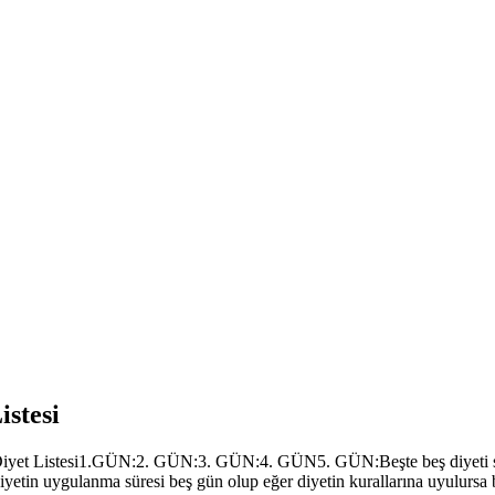
istesi
 Diyet Listesi1.GÜN:2. GÜN:3. GÜN:4. GÜN5. GÜN:Beşte beş diyeti son
Diyetin uygulanma süresi beş gün olup eğer diyetin kurallarına uyulursa b