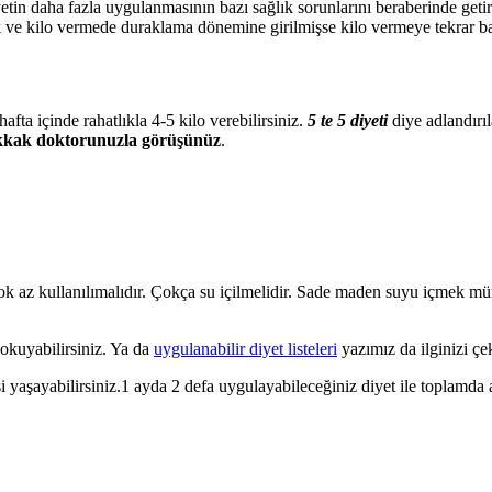
etin daha fazla uygulanmasının bazı sağlık sorunlarını beraberinde geti
 ve kilo vermede duraklama dönemine girilmişse kilo vermeye tekrar ba
afta içinde rahatlıkla 4-5 kilo verebilirsiniz.
5 te 5 diyeti
diye adlandırı
kak doktorunuzla görüşünüz
.
çok az kullanılımalıdır. Çokça su içilmelidir. Sade maden suyu içmek m
okuyabilirsiniz. Ya da
uygulanabilir diyet listeleri
yazımız da ilginizi çek
yaşayabilirsiniz.1 ayda 2 defa uygulayabileceğiniz diyet ile toplamda ay