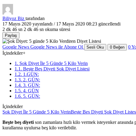
Biliyoz Biz
tarafından
17 Mayıs 2020
yayınlandı /
17 Mayıs 2020 08:23
güncellendi
2 dk 46 sn
2 dk 46 sn okuma süresi
Paylaş
Google News
Google News ile Abone Ol
0
Y
Sesli Oku
0
Beğen
İçindekiler
+
1. Şok Diyet İle 5 Günde 5 Kilo Verin
1.1. Beşte Beş Diyeti Şok Diyet Listesi
1.2. 1.GÜN:
1.3. 2. GÜN:
1.4. 3. GÜN:
1.5. 4. GÜN
1.6. 5. GÜN:
İçindekiler
Şok Diyet İle 5 Günde 5 Kilo Verin
Beşte Beş Diyeti Şok Diyet Listes
Beşte beş diyeti
son zamanlara hızlı kilo vermek isteyenker arasında p
kurallarına uyulursa beş kilo verilebilir.