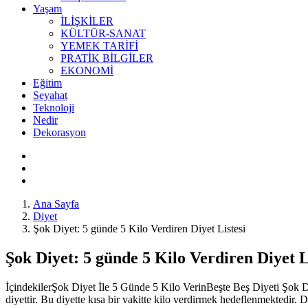
Yaşam
İLİŞKİLER
KÜLTÜR-SANAT
YEMEK TARİFİ
PRATİK BİLGİLER
EKONOMİ
Eğitim
Seyahat
Teknoloji
Nedir
Dekorasyon
Ana Sayfa
Diyet
Şok Diyet: 5 günde 5 Kilo Verdiren Diyet Listesi
Şok Diyet: 5 günde 5 Kilo Verdiren Diyet L
İçindekilerŞok Diyet İle 5 Günde 5 Kilo VerinBeşte Beş Diyeti Şok
diyettir. Bu diyette kısa bir vakitte kilo verdirmek hedeflenmektedir. 