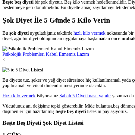
Beşte beş diyeti
bir şok diyettir. Beş kilo vermek hedeflenmelidir. Diy
beslenmeye geri dönülmelidir. Bu diyette amaç zayıflamayı tetiklemek
Şok Diyet İle 5 Günde 5 Kilo Verin
Bu
şok diyeti
uyguladığınız takdirde
hızlı kilo vermek
noktasında bir h
diyet, ağır bir diyet olduğundan uygulamaya başlamadan önce
muhak
Psikolojik Problemleri Kabul Etmemiz Lazım
×
Bu diyette tuz, şeker ve yağ diyet süresince hiç kullanılmamalı yada 
yapılmamalı ve vücut dinlendirilmesi yerinde olacaktır.
Hızlı kilo vermek
istiyorsanız
Sabah 5 Diyeti nasıl yapılır
yazımızı da 
Vücudunuz ani değişime tepki gösterebilir. Mide bulantısı,baş dönmesi 
düşünenler için hazırlanmış
beşte beş diyeti
listesini paylaşıyoruz.
Beşte Beş Diyeti Şok Diyet Listesi