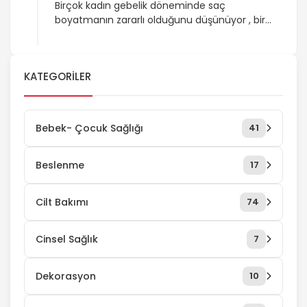
Birçok kadın gebelik döneminde saç
boyatmanın zararlı olduğunu düşünüyor , bir
kısım kadın ise hamilelik döneminde saç
boyatmanın zararlı olmadığını düşünüyor. Bu
yazımızda sizler için hamilelik döneminde saç
KATEGORILER
boyamanın bebeğe ne gibi etkileri
olduğundan bahsedeceğiz. Gebelik dönemi
gibi dokuz ay süren uzun bir zaman olan bu
süreçte doğacak olan bebeğin sağlı için
Bebek- Çocuk Sağlığı
41
yapılacak her adımda […]
Beslenme
17
Cilt Bakımı
74
Cinsel Sağlık
7
Dekorasyon
10