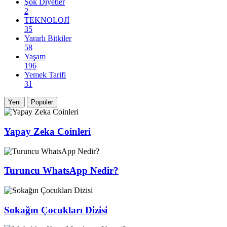
Şok Diyetler
2
TEKNOLOJİ
35
Yararlı Bitkiler
58
Yaşam
196
Yemek Tarifi
31
Yeni
Popüler
Yapay Zeka Coinleri
Turuncu WhatsApp Nedir?
Sokağın Çocukları Dizisi