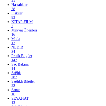
31
Hastalıklar
38
İlişkiler
93
KİTAP-FİLM
2
Makyaj Önerileri
16
Moda
12
NEDİR
34
Pratik Bilgiler
147
Saç Bakımı
14
Sağlık
287
Sağlıklı Bilgiler
22
Sanat
16
SEYAHAT
13