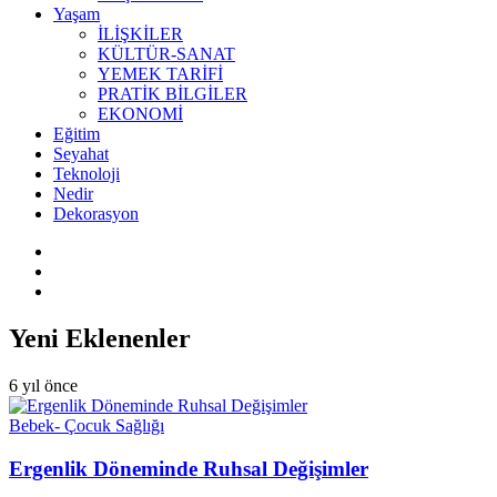
Yaşam
İLİŞKİLER
KÜLTÜR-SANAT
YEMEK TARİFİ
PRATİK BİLGİLER
EKONOMİ
Eğitim
Seyahat
Teknoloji
Nedir
Dekorasyon
Yeni Eklenenler
6 yıl önce
Bebek- Çocuk Sağlığı
Ergenlik Döneminde Ruhsal Değişimler