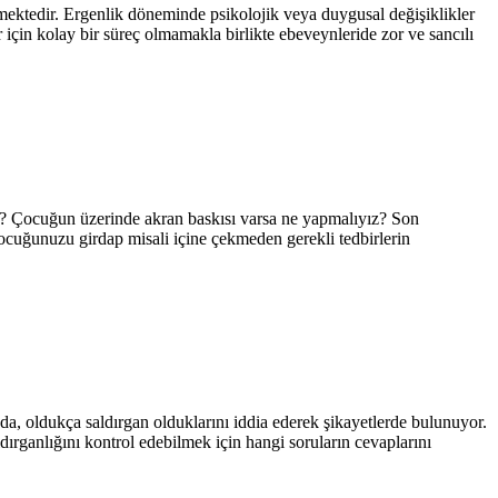
irmektedir. Ergenlik döneminde psikolojik veya duygusal değişiklikler
r için kolay bir süreç olmamakla birlikte ebeveynleride zor ve sancılı
dir? Çocuğun üzerinde akran baskısı varsa ne yapmalıyız? Son
ocuğunuzu girdap misali içine çekmeden gerekli tedbirlerin
nda, oldukça saldırgan olduklarını iddia ederek şikayetlerde bulunuyor.
ırganlığını kontrol edebilmek için hangi soruların cevaplarını