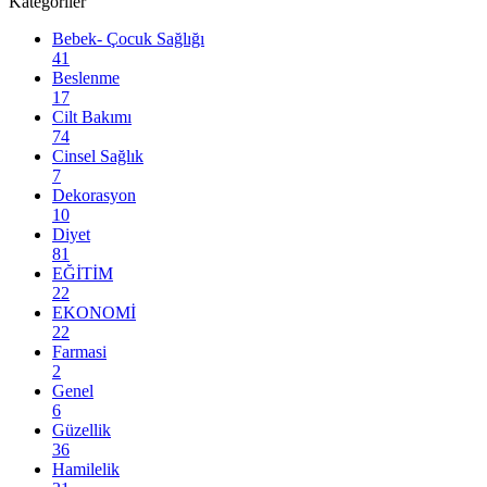
Kategoriler
Bebek- Çocuk Sağlığı
41
Beslenme
17
Cilt Bakımı
74
Cinsel Sağlık
7
Dekorasyon
10
Diyet
81
EĞİTİM
22
EKONOMİ
22
Farmasi
2
Genel
6
Güzellik
36
Hamilelik