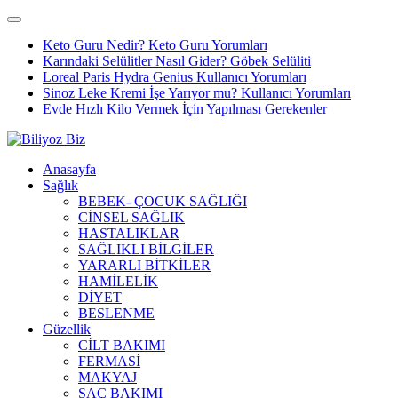
Keto Guru Nedir? Keto Guru Yorumları
Karındaki Selülitler Nasıl Gider? Göbek Selüliti
Loreal Paris Hydra Genius Kullanıcı Yorumları
Sinoz Leke Kremi İşe Yarıyor mu? Kullanıcı Yorumları
Evde Hızlı Kilo Vermek İçin Yapılması Gerekenler
Anasayfa
Sağlık
BEBEK- ÇOCUK SAĞLIĞI
CİNSEL SAĞLIK
HASTALIKLAR
SAĞLIKLI BİLGİLER
YARARLI BİTKİLER
HAMİLELİK
DİYET
BESLENME
Güzellik
CİLT BAKIMI
FERMASİ
MAKYAJ
SAÇ BAKIMI