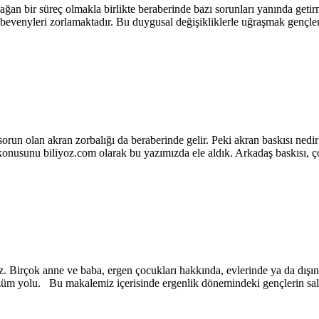
olağan bir süreç olmakla birlikte beraberinde bazı sorunları yanında get
k ebevenyleri zorlamaktadır. Bu duygusal değişikliklerle uğraşmak gençle
 sorun olan akran zorbalığı da beraberinde gelir. Peki akran baskısı ne
konusunu biliyoz.com olarak bu yazımızda ele aldık. Arkadaş baskısı, ç
iz. Birçok anne ve baba, ergen çocukları hakkında, evlerinde ya da dışı
çözüm yolu. Bu makalemiz içerisinde ergenlik dönemindeki gençlerin sald