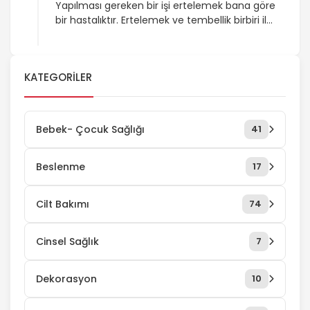
Yapılması gereken bir işi ertelemek bana göre
bir hastalıktır. Ertelemek ve tembellik birbiri ile
kardeş olgulardır. Beyninle tıp oynayarak
tembellik ve erteleme hastalığını yenebilir
oyunu beynin yerine her zaman sen
KATEGORILER
kazanabilirsin. Tıp oyununu muhtemelen
bilmeyen yoktur aramızda. 1 – 2 – 3 Tıp denir
ve tıp oynayan kişiler oyundan bulunan diğer
kişileri güldürmek ve konuşturmak […]
Bebek- Çocuk Sağlığı
41
Beslenme
17
Cilt Bakımı
74
Cinsel Sağlık
7
Dekorasyon
10