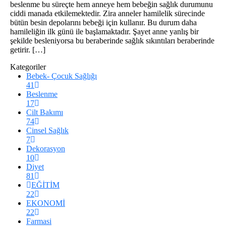
beslenme bu süreçte hem anneye hem bebeğin sağlık durumunu
ciddi manada etkilemektedir. Zira anneler hamilelik sürecinde
bütün besin depolarını bebeği için kullanır. Bu durum daha
hamileliğin ilk günü ile başlamaktadır. Şayet anne yanlış bir
şekilde besleniyorsa bu beraberinde sağlık sıkıntıları beraberinde
getirir. […]
Kategoriler
Bebek- Çocuk Sağlığı
41
Beslenme
17
Cilt Bakımı
74
Cinsel Sağlık
7
Dekorasyon
10
Diyet
81
EĞİTİM
22
EKONOMİ
22
Farmasi