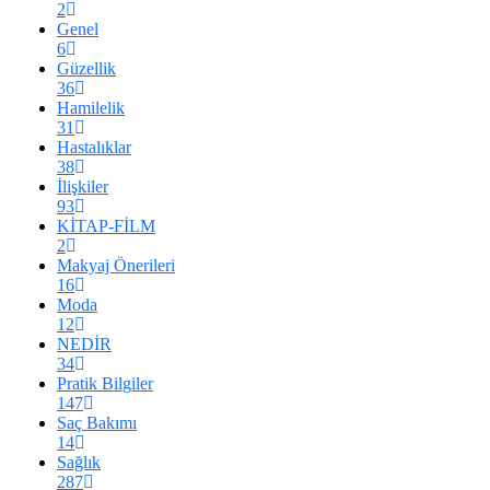
2
Genel
6
Güzellik
36
Hamilelik
31
Hastalıklar
38
İlişkiler
93
KİTAP-FİLM
2
Makyaj Önerileri
16
Moda
12
NEDİR
34
Pratik Bilgiler
147
Saç Bakımı
14
Sağlık
287