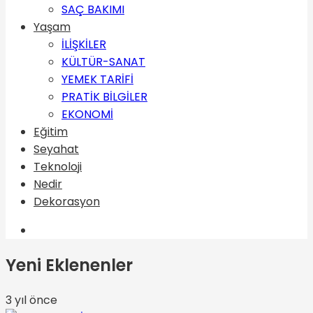
SAÇ BAKIMI
Yaşam
İLİŞKİLER
KÜLTÜR-SANAT
YEMEK TARİFİ
PRATİK BİLGİLER
EKONOMİ
Eğitim
Seyahat
Teknoloji
Nedir
Dekorasyon
Yeni Eklenenler
3 yıl önce