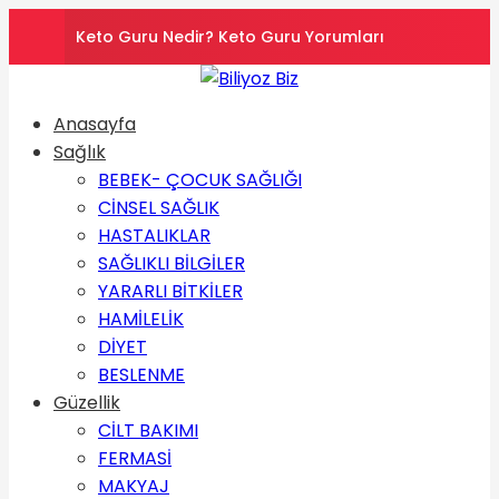
Keto Guru Nedir? Keto Guru Yorumları
Karındaki Selülitler Nasıl Gider? Göbek Selüliti
Anasayfa
Loreal Paris Hydra Genius Kullanıcı Yorumları
Sağlık
BEBEK- ÇOCUK SAĞLIĞI
Sinoz Leke Kremi İşe Yarıyor mu? Kullanıcı
CİNSEL SAĞLIK
HASTALIKLAR
Yorumları
Evde Hızlı Kilo Vermek İçin Yapılması Gerekenler
SAĞLIKLI BİLGİLER
YARARLI BİTKİLER
HAMİLELİK
DİYET
BESLENME
Güzellik
CİLT BAKIMI
FERMASİ
MAKYAJ