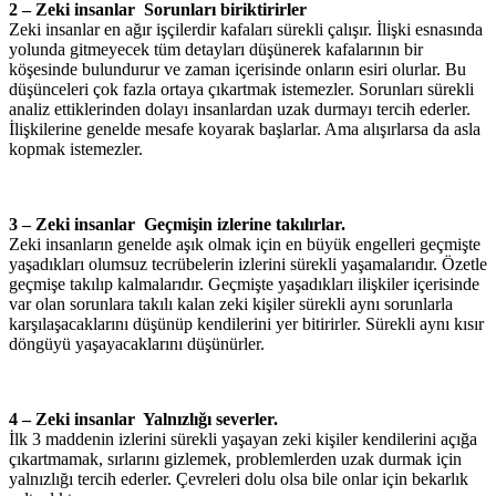
2 – Zeki insanlar Sorunları biriktirirler
Zeki insanlar en ağır işçilerdir kafaları sürekli çalışır. İlişki esnasında
yolunda gitmeyecek tüm detayları düşünerek kafalarının bir
köşesinde bulundurur ve zaman içerisinde onların esiri olurlar. Bu
düşünceleri çok fazla ortaya çıkartmak istemezler. Sorunları sürekli
analiz ettiklerinden dolayı insanlardan uzak durmayı tercih ederler.
İlişkilerine genelde mesafe koyarak başlarlar. Ama alışırlarsa da asla
kopmak istemezler.
3 – Zeki insanlar Geçmişin izlerine takılırlar.
Zeki insanların genelde aşık olmak için en büyük engelleri geçmişte
yaşadıkları olumsuz tecrübelerin izlerini sürekli yaşamalarıdır. Özetle
geçmişe takılıp kalmalarıdır. Geçmişte yaşadıkları ilişkiler içerisinde
var olan sorunlara takılı kalan zeki kişiler sürekli aynı sorunlarla
karşılaşacaklarını düşünüp kendilerini yer bitirirler. Sürekli aynı kısır
döngüyü yaşayacaklarını düşünürler.
4 – Zeki insanlar Yalnızlığı severler.
İlk 3 maddenin izlerini sürekli yaşayan zeki kişiler kendilerini açığa
çıkartmamak, sırlarını gizlemek, problemlerden uzak durmak için
yalnızlığı tercih ederler. Çevreleri dolu olsa bile onlar için bekarlık