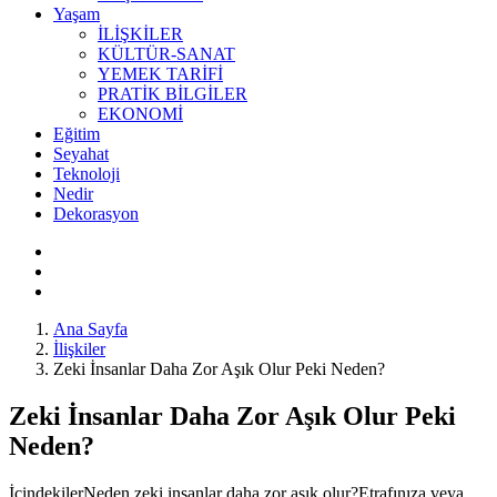
Yaşam
İLİŞKİLER
KÜLTÜR-SANAT
YEMEK TARİFİ
PRATİK BİLGİLER
EKONOMİ
Eğitim
Seyahat
Teknoloji
Nedir
Dekorasyon
Ana Sayfa
İlişkiler
Zeki İnsanlar Daha Zor Aşık Olur Peki Neden?
Zeki İnsanlar Daha Zor Aşık Olur Peki
Neden?
İçindekilerNeden zeki insanlar daha zor aşık olur?Etrafınıza veya