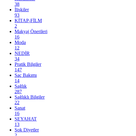
38
İlişkiler
93
KİTAP-FİLM
2
Makyaj Önerileri
16
Moda
12
NEDİR
34
Pratik Bilgiler
147
Saç Bakımı
14
Sağlık
287
Sağlıklı Bilgiler
22
Sanat
16
SEYAHAT
13
Şok Diyetler
2