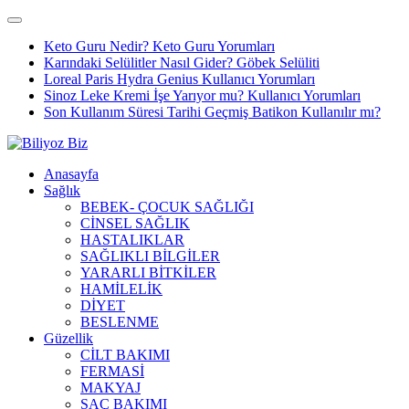
Keto Guru Nedir? Keto Guru Yorumları
Karındaki Selülitler Nasıl Gider? Göbek Selüliti
Loreal Paris Hydra Genius Kullanıcı Yorumları
Sinoz Leke Kremi İşe Yarıyor mu? Kullanıcı Yorumları
Son Kullanım Süresi Tarihi Geçmiş Batikon Kullanılır mı?
Anasayfa
Sağlık
BEBEK- ÇOCUK SAĞLIĞI
CİNSEL SAĞLIK
HASTALIKLAR
SAĞLIKLI BİLGİLER
YARARLI BİTKİLER
HAMİLELİK
DİYET
BESLENME
Güzellik
CİLT BAKIMI
FERMASİ
MAKYAJ
SAÇ BAKIMI