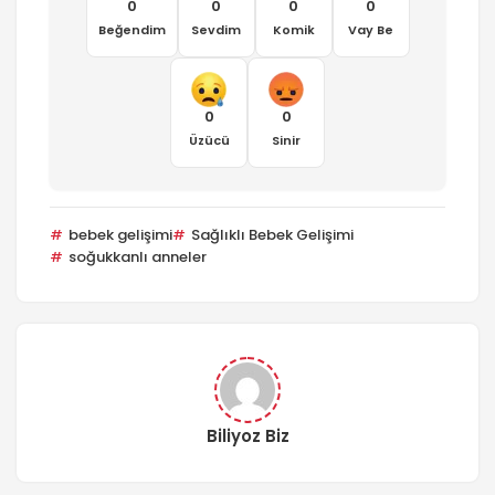
0
0
0
0
Beğendim
Sevdim
Komik
Vay Be
0
0
Üzücü
Sinir
bebek gelişimi
Sağlıklı Bebek Gelişimi
soğukkanlı anneler
Biliyoz Biz