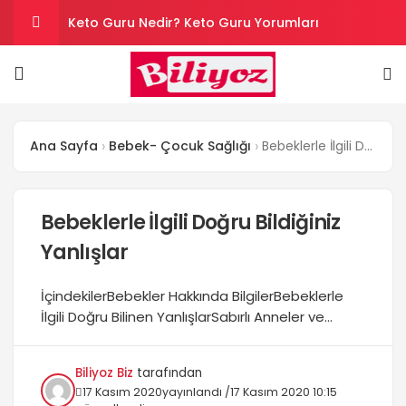
Keto Guru Nedir? Keto Guru Yorumları
Karındaki Selülitler Nasıl Gider? Göbek Selüliti
Loreal Paris Hydra Genius Kullanıcı Yorumları
Ana Sayfa
Bebek- Çocuk Sağlığı
Bebeklerle İlgili Doğru Bildiğiniz Yanlışlar
Sinoz Leke Kremi İşe Yarıyor mu? Kullanıcı
Yorumları
Son Kullanım Süresi Tarihi Geçmiş Batikon
Bebeklerle İlgili Doğru Bildiğiniz
Yanlışlar
Kullanılır mı?
İçindekilerBebekler Hakkında BilgilerBebeklerle
İlgili Doğru Bilinen YanlışlarSabırlı Anneler ve
Sağlıklı Bebek GelişimiBebeklerle İlgili Annelere
BilgilerBebeklerle ilgili doğru bilinen yanlışlar
Biliyoz Biz
tarafından
hakkında bilgiler verceğiz. Bir çok anne veya
17 Kasım 2020
yayınlandı /
17 Kasım 2020 10:15
anne adayı birey bebekleri hakkında yanılıyor