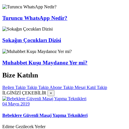
Turuncu WhatsApp Nedir?
Sokağın Çocukları Dizisi
Muhabbet Kuşu Maydanoz Yer mi?
Bize Katılın
Beğen
Takip
Takip
Takip
Abone
Takip
Mesaj
Katıl
Takip
İLGİNİZİ ÇEKEBİLİR
×
04 Mayıs 2019
Bebeklere Güvenli Masaj Yapma Teknikleri
Edirne Gezilecek Yerler