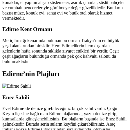
konaklar, el yapımı ahşap süslemeler, asırlık çınarlar, süslü bahçeler
ve cumbalı pencereleriyle görülmeye değer güzelliktedir. Bunların
bazısı müze, konuk evi, sanat evi ve butik otel olarak hizmet
vermektedir.
Edirne Kent Ormanı
Meriç Irmağı kenarında bulunan bu orman Trakya’nın en büyük
yeşil alanlarından birisidir. Hem Edirnelilerin hem dışardan
gelenlerin hafta sonunda sıklıkla ziyaret ettikleri bir yerdir. Çeşit
çeşit ağaçların bulunduğu ormanda pek çok kahvaltı salonu da
bulunmaktadır.
Edirne’nin Plajları
Enez Sahili
Evet Edirne’de denize girebileceğiniz birçok sahil vardır. Çoğu
Keşan ilçesine bağlı olan Edirne plajlarında, yazın denize girip,
kumsallarda güneşlenebilirsiniz. Bu plajların başında ise Enez Sahili
gelmektedir. Burada serin suların keyfini çıkarabilirsiniz. Araç
imkanı yoksa Edirne Otogarı’ndan yaz aylarında, otobüsler