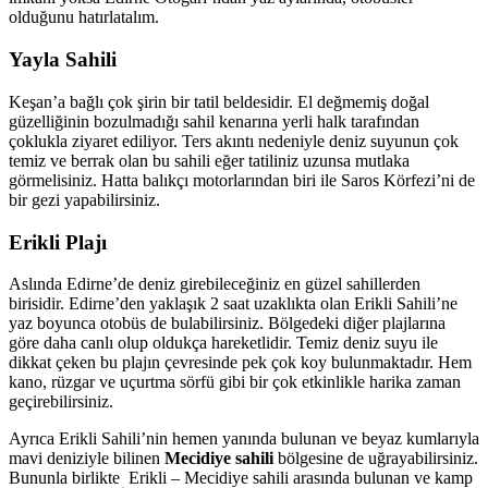
olduğunu hatırlatalım.
Yayla Sahili
Keşan’a bağlı çok şirin bir tatil beldesidir. El değmemiş doğal
güzelliğinin bozulmadığı sahil kenarına yerli halk tarafından
çoklukla ziyaret ediliyor. Ters akıntı nedeniyle deniz suyunun çok
temiz ve berrak olan bu sahili eğer tatiliniz uzunsa mutlaka
görmelisiniz. Hatta balıkçı motorlarından biri ile Saros Körfezi’ni de
bir gezi yapabilirsiniz.
Erikli Plajı
Aslında Edirne’de deniz girebileceğiniz en güzel sahillerden
birisidir. Edirne’den yaklaşık 2 saat uzaklıkta olan Erikli Sahili’ne
yaz boyunca otobüs de bulabilirsiniz. Bölgedeki diğer plajlarına
göre daha canlı olup oldukça hareketlidir. Temiz deniz suyu ile
dikkat çeken bu plajın çevresinde pek çok koy bulunmaktadır. Hem
kano, rüzgar ve uçurtma sörfü gibi bir çok etkinlikle harika zaman
geçirebilirsiniz.
Ayrıca Erikli Sahili’nin hemen yanında bulunan ve beyaz kumlarıyla
mavi deniziyle bilinen
Mecidiye sahili
bölgesine de uğrayabilirsiniz.
Bununla birlikte Erikli – Mecidiye sahili arasında bulunan ve kamp