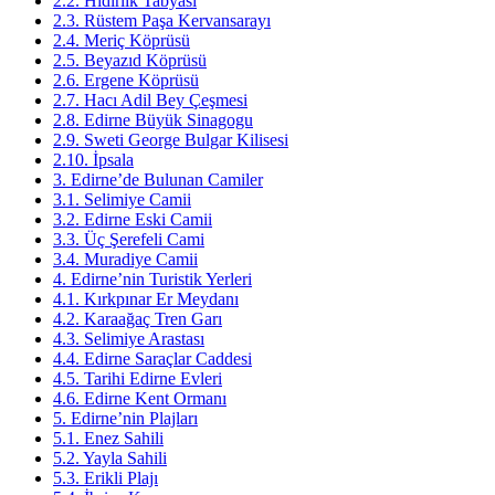
2.2. Hıdırlık Tabyası
2.3. Rüstem Paşa Kervansarayı
2.4. Meriç Köprüsü
2.5. Beyazıd Köprüsü
2.6. Ergene Köprüsü
2.7. Hacı Adil Bey Çeşmesi
2.8. Edirne Büyük Sinagogu
2.9. Sweti George Bulgar Kilisesi
2.10. İpsala
3. Edirne’de Bulunan Camiler
3.1. Selimiye Camii
3.2. Edirne Eski Camii
3.3. Üç Şerefeli Cami
3.4. Muradiye Camii
4. Edirne’nin Turistik Yerleri
4.1. Kırkpınar Er Meydanı
4.2. Karaağaç Tren Garı
4.3. Selimiye Arastası
4.4. Edirne Saraçlar Caddesi
4.5. Tarihi Edirne Evleri
4.6. Edirne Kent Ormanı
5. Edirne’nin Plajları
5.1. Enez Sahili
5.2. Yayla Sahili
5.3. Erikli Plajı