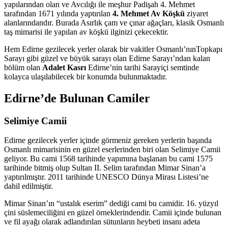
yapılarından olan ve Avcılığı ile meşhur Padişah 4. Mehmet
tarafından 1671 yılında yaptırılan
4. Mehmet Av Köşkü
ziyaret
alanlarındandır. Burada Asırlık çam ve çınar ağaçları, klasik Osmanlı
taş mimarisi ile yapılan av köşkü ilginizi çekecektir.
Hem Edirne gezilecek yerler olarak bir vakitler Osmanlı’nınTopkapı
Sarayı gibi güzel ve büyük sarayı olan Edirne Sarayı’ndan kalan
bölüm olan
Adalet Kasrı
Edirne’nin tarihi Sarayiçi semtinde
kolayca ulaşılabilecek bir konumda bulunmaktadır.
Edirne’de Bulunan Camiler
Selimiye Camii
Edirne gezilecek yerler içinde görmeniz gereken yerlerin başında
Osmanlı mimarisinin en güzel eserlerinden biri olan Selimiye Camii
geliyor. Bu cami 1568 tarihinde yapımına başlanan bu cami 1575
tarihinde bitmiş olup Sultan II. Selim tarafından Mimar Sinan’a
yaptırılmıştır. 2011 tarihinde UNESCO Dünya Mirası Listesi’ne
dahil edilmiştir.
Mimar Sinan’ın “ustalık eserim” dediği cami bu camidir. 16. yüzyıl
çini süslemeciliğini en güzel örneklerindendir. Camii içinde bulunan
ve fil ayağı olarak adlandırılan sütunların heybeti insanı adeta