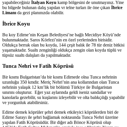
yapabileceğiniz
İtalyan Koyu
kamp bölgesini de unutmayınız. Yine
bu bilgede bulunan dalış yapılan vr telne turları ile öne çıkan
İbrice
Limanı
da gezi planınızda olabilir.
İbrice Koyu
Bu koy Edirne’nin Keşan Belediyesi’ne bağlı Mecidiye Köyü’nde
bulunmaktadır. Saros Körfezi’nin en özel yerlerinden birisidir.
Oldukça berrak olan bu koyda, 144 çeşit balık ile 78 tür deniz bitkisi
yaşamaktadır. Sualtı zenginliği oldukça zengin olan koyda tüplü ve
tüpsüz sualtı dalışları da yapılmaktadır.
Tunca Nehri ve Fatih Köprüsü
Bir kısmı Bulgaristan’da bir kısmı Edirnede olna Tunca nehrinin
uzunluğu 350 kmdir. Meriç Nehri’nin ana kollarından olan Tunca
nehrinin yalaşık 12 km’lik bir bölümü Türkiye ile Bulgaristan
sınırını oluşturur. Eğer yaz aylarında geldi iseniz sandallar ve
kanolarla gezebilir, su kuşlarını izleyebilir ve olta balıkçılığı yapabilir
ve yorgunluk atabilirsiniz.
Edirne demek köprüler şehri demek etkileyici köprülerden biri de
Edirne Sarayı ile şehri bağlamak noktasında Tunca Nehri üzerine
yapılan Fatih Köprüsüdür. Bir diğer adı Bönce Köprüsü olup