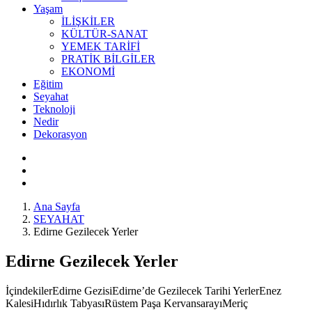
Yaşam
İLİŞKİLER
KÜLTÜR-SANAT
YEMEK TARİFİ
PRATİK BİLGİLER
EKONOMİ
Eğitim
Seyahat
Teknoloji
Nedir
Dekorasyon
Ana Sayfa
SEYAHAT
Edirne Gezilecek Yerler
Edirne Gezilecek Yerler
İçindekilerEdirne GezisiEdirne’de Gezilecek Tarihi YerlerEnez
KalesiHıdırlık TabyasıRüstem Paşa KervansarayıMeriç