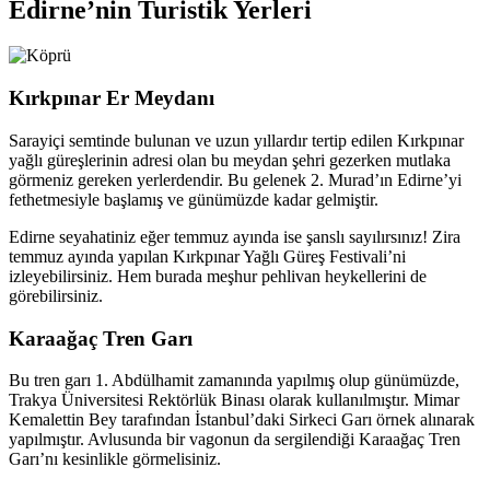
Edirne’nin Turistik Yerleri
Kırkpınar Er Meydanı
Sarayiçi semtinde bulunan ve uzun yıllardır tertip edilen Kırkpınar
yağlı güreşlerinin adresi olan bu meydan şehri gezerken mutlaka
görmeniz gereken yerlerdendir. Bu gelenek 2. Murad’ın Edirne’yi
fethetmesiyle başlamış ve günümüzde kadar gelmiştir.
Edirne seyahatiniz eğer temmuz ayında ise şanslı sayılırsınız! Zira
temmuz ayında yapılan Kırkpınar Yağlı Güreş Festivali’ni
izleyebilirsiniz. Hem burada meşhur pehlivan heykellerini de
görebilirsiniz.
Karaağaç Tren Garı
Bu tren garı 1. Abdülhamit zamanında yapılmış olup günümüzde,
Trakya Üniversitesi Rektörlük Binası olarak kullanılmıştır. Mimar
Kemalettin Bey tarafından İstanbul’daki Sirkeci Garı örnek alınarak
yapılmıştır. Avlusunda bir vagonun da sergilendiği Karaağaç Tren
Garı’nı kesinlikle görmelisiniz.