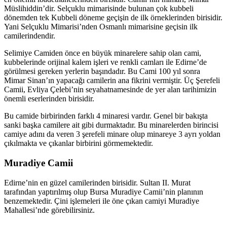
Müslihiddin’dir. Selçuklu mimarisinde bulunan çok kubbeli
dönemden tek Kubbeli döneme geçişin de ilk örneklerinden birisidir.
Yani Selçuklu Mimarisi’nden Osmanlı mimarisine geçisin ilk
camilerindendir.
Selimiye Camiden önce en büyük minarelere sahip olan cami,
kubbelerinde orijinal kalem işleri ve renkli camları ile Edirne’de
görülmesi gereken yerlerin başındadır. Bu Cami 100 yıl sonra
Mimar Sinan’ın yapacağı camilerin ana fikrini vermiştir. Üç Şerefeli
Camii, Evliya Çelebi’nin seyahatnamesinde de yer alan tarihimizin
önemli eserlerinden birisidir.
Bu camide birbirinden farklı 4 minaresi vardır. Genel bir bakışta
sanki başka camilere ait gibi durmaktadır. Bu minarelerden birincisi
camiye adını da veren 3 şerefeli minare olup minareye 3 ayrı yoldan
çıkılmakta ve çıkanlar birbirini görmemektedir.
Muradiye Camii
Edirne’nin en güzel camilerinden birisidir. Sultan II. Murat
tarafından yaptırılmış olup Bursa Muradiye Camii’nin planının
benzemektedir. Çini işlemeleri ile öne çıkan camiyi Muradiye
Mahallesi’nde görebilirsiniz.