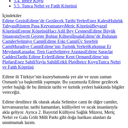
5.4. İbrice Koyu
5.5. Tunca Nehri ve Fatih Köprüsü
İçindekiler
Edirne Gezisi
Edirne’de Gezilecek Tarihi Yerler
Enez Kalesi
Hıdırlık
Tabyası
Rüstem Paşa Kervansarayı
Meriç Köprüsü
Beyazıd
Köprüsü
Ergene Köprüsü
Hacı Adil Bey Çeşmesi
Edirne Büyük
Sinagogu
Sweti George Bulgar Kilisesi
İpsala
Edirne’de Bulunan
Camiler
Selimiye Camii
Edirne Eski Camii
Üç Şerefeli
Cami
Muradiye Camii
Edirne’nin Turistik Yerleri
Kırkpınar Er
Meydanı
Karaağaç Tren Garı
Selimiye Arastası
Edirne Saraçlar
Caddesi
Tarihi Edirne Evleri
Edirne Kent Ormanı
Edirne’nin
Plajları
Enez Sahili
Yayla Sahili
Erikli Plajı
İbrice Koyu
Tunca Nehri
ve Fatih Köprüsü
Edirne ili Türkiye’nin kuzeybatısında yer alır ve uzun zaman
Osmanlı’ya başkentlik yapmıştır. Bu yazımızda Edirne gezilecek
yerler başlığı ile bu ilimizin tarihi ve turistik yerleri hakkında bilgiler
vereceğiz.
Edirne denilince ilk olarak akala Selimiye cami ile diğer camiler,
kervansaraylar, tarihi hamamları, külliyeleri ve sıcak insanlarıyla
akla geliyor. Ayrıca 2. Bayezid Külliyesi Sağlık Müzesi, Meriç
Nehri ve Gala Gölü Milli Parkı gibi doğa harikası alanları da
unutmamak lazım.