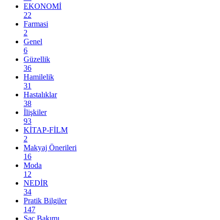
EKONOMİ
22
Farmasi
2
Genel
6
Güzellik
36
Hamilelik
31
Hastalıklar
38
İlişkiler
93
KİTAP-FİLM
2
Makyaj Önerileri
16
Moda
12
NEDİR
34
Pratik Bilgiler
147
Saç Bakımı