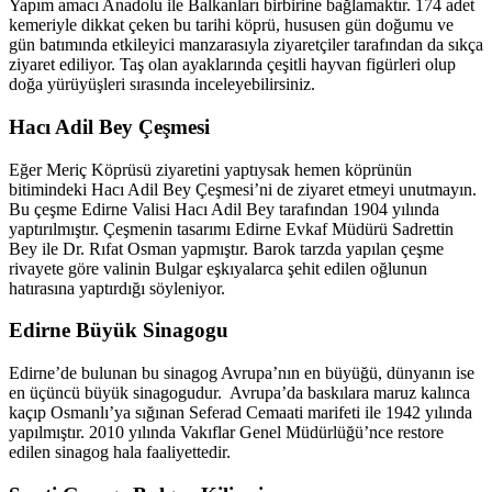
Yapım amacı Anadolu ile Balkanları birbirine bağlamaktır. 174 adet
kemeriyle dikkat çeken bu tarihi köprü, hususen gün doğumu ve
gün batımında etkileyici manzarasıyla ziyaretçiler tarafından da sıkça
ziyaret ediliyor. Taş olan ayaklarında çeşitli hayvan figürleri olup
doğa yürüyüşleri sırasında inceleyebilirsiniz.
Hacı Adil Bey Çeşmesi
Eğer Meriç Köprüsü ziyaretini yaptıysak hemen köprünün
bitimindeki Hacı Adil Bey Çeşmesi’ni de ziyaret etmeyi unutmayın.
Bu çeşme Edirne Valisi Hacı Adil Bey tarafından 1904 yılında
yaptırılmıştır. Çeşmenin tasarımı Edirne Evkaf Müdürü Sadrettin
Bey ile Dr. Rıfat Osman yapmıştır. Barok tarzda yapılan çeşme
rivayete göre valinin Bulgar eşkıyalarca şehit edilen oğlunun
hatırasına yaptırdığı söyleniyor.
Edirne Büyük Sinagogu
Edirne’de bulunan bu sinagog Avrupa’nın en büyüğü, dünyanın ise
en üçüncü büyük sinagogudur. Avrupa’da baskılara maruz kalınca
kaçıp Osmanlı’ya sığınan Seferad Cemaati marifeti ile 1942 yılında
yapılmıştır. 2010 yılında Vakıflar Genel Müdürlüğü’nce restore
edilen sinagog hala faaliyettedir.