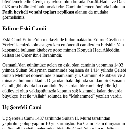
büyülemektedir. Geniş dış avlusu olup burada Dar-ül-Hadis ve Dar-
ül-Kurra bölümleri bulunmaktadır. Caminin hemen önünda bulunan
Fatih heykeli ve şahi topları replikası
alanını da mutlaka
görmelisiniz.
Edirne Eski Camii
Eski Cami Edirne’nin merkezinde bulunmaktadır. Edirne Gezilecek
Yerler listenizde olması gereken en önemli camilerden birisidir. Yan
kapısında bulunan kitabeye göre; mimarı Konyalı Hacı Alâeddin,
kalfası ise Ömer ibn-i İbrahimdir.
Osmanlı’dan günümüze gelen en eski olan caminin yapımına 1403
yılında Sultan Süleyman zamanında başlansa da 1414 yılında Çelebi
Sultan Mehmet döneminde tamamlanmıştır. Caminin 9 kubbesi ve 2
minaresi bulunmaktadır. Dışarıdan bakıldığında sıradan bir Osmanlı
Camii gibi olsa da bu camiinin öyle sırdan bir camii değildir. İçi
etkileyici olup yaklaştığınızda kapının sağ kısmında kalan duvarda
büyükçe hat ile “Allah” solunda ise “Muhammed” yazıları vardır.
Üç Şerefeli Cami
Üç Şerefeli Cami 1437 tarihinde Sultan II. Murat tarafından
yaptırılmış olup yapımı 10 yıl sürmüştür. Bu Cami İslam dünyasının
en önemli ibadethanelerinden birisidir. Camii’nin mimarı, Mimar