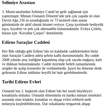
Selimiye Arastası
3. Murat tarafından Selimiye Camii’ne gelir sağlamak için
yaptırmıştır. Mimarı Osmanlı Dönemi’nde pek çok yapıda izi olan
Davut Ağa 256 m uzunluğunda ve 73 kemerli olan arasta
günümüzde de aktif olarak hizmet veriyor. Çarşı içerisinde hediyelik
eşya, kıyafete ve pek çok alternatifin bulunmaktadır. Evliya Çelebi,
burası için ‘Kavaflar Çarşısı” demektedir.
Edirne Saraçlar Caddesi
Her İlde olduğu gibi Edirne’nin en kalabalık caddelerinden birisi
olan Saraçlar Caddesi adeta şehrin kalbi durumundadır. Bu cadde
2008 yılında araç trafiğine kapatılmış olup çok sayıda mağaza, kafe
ve dükkan bulunmaktadır. Cadde üzerinde belirli zamanlarında
sergiler de açılıp konserler de verilmektedir. Şayet bu döneme denk
gelirseniz Edirne tatilinize keyifli bir hale gelebilmektedir.
Tarihi Edirne Evleri
Osmanlı’nın 2. başkenti olan Edirne’nin her tarafı büyüleyici
konaklarla doludur. Osmanlı döneminin en harika mimari örnekleri
arasında olan köşkler, konaklar ve ahşap evleri rehberli tarih
turlarıyla keşfedebilirsiniz. Dar sokaklarda rengarenk ahşap