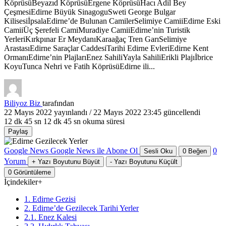
KöprüsüBeyazıd KöprüsüErgene KöprüsüHacı Adil Bey
ÇeşmesiEdirne Büyük SinagoguSweti George Bulgar
KilisesiİpsalaEdirne’de Bulunan CamilerSelimiye CamiiEdirne Eski
CamiiÜç Şerefeli CamiMuradiye CamiiEdirne’nin Turistik
YerleriKırkpınar Er MeydanıKaraağaç Tren GarıSelimiye
ArastasıEdirne Saraçlar CaddesiTarihi Edirne EvleriEdirne Kent
OrmanıEdirne’nin PlajlarıEnez SahiliYayla SahiliErikli Plajıİbrice
KoyuTunca Nehri ve Fatih KöprüsüEdirne ili...
Biliyoz Biz
tarafından
22 Mayıs 2022
yayınlandı /
22 Mayıs 2022 23:45
güncellendi
12 dk 45 sn
12 dk 45 sn okuma süresi
Paylaş
Google News
Google News ile Abone Ol
0
Sesli Oku
0
Beğen
Yorum
+
Yazı Boyutunu Büyüt
-
Yazı Boyutunu Küçült
0
Görüntüleme
İçindekiler
+
1. Edirne Gezisi
2. Edirne’de Gezilecek Tarihi Yerler
2.1. Enez Kalesi