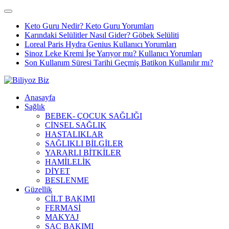
Keto Guru Nedir? Keto Guru Yorumları
Karındaki Selülitler Nasıl Gider? Göbek Selüliti
Loreal Paris Hydra Genius Kullanıcı Yorumları
Sinoz Leke Kremi İşe Yarıyor mu? Kullanıcı Yorumları
Son Kullanım Süresi Tarihi Geçmiş Batikon Kullanılır mı?
Anasayfa
Sağlık
BEBEK- ÇOCUK SAĞLIĞI
CİNSEL SAĞLIK
HASTALIKLAR
SAĞLIKLI BİLGİLER
YARARLI BİTKİLER
HAMİLELİK
DİYET
BESLENME
Güzellik
CİLT BAKIMI
FERMASİ
MAKYAJ
SAÇ BAKIMI