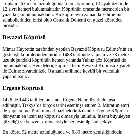
Toplam 263 metre uzunluğundaki bu köprünün, 13 ayak üzerinde
12 sivri kemeri bulunmaktadır. Köprünün ortasında mermerden bir
yazıt köşkü bulunmaktadır. Bu köprü aynı zamanda Edirne’nin
sembollerinden birisi olup Osmanlı Dönemi en güzel köprüden
birisidir.
Beyazıd Köprüsü
Mimar Hayrettin tarafından yapılan Beyazıd Köprüsü Edirne’nin en
gösterişli köprülerinden biridir. 1488 tarihinde yapılan ve 78 metre
uzunluğundaki köprünün hemen yanında Yalnız göz Köprüsü de
bulunmaktadır. Hem Meriç köprüsü hem Beyazıd Köprüsü ziyareti
ile Edirne ziyaretinizde Osmanlı tarihinde keyifli bir yolculuk
yapabilirsiniz.
Ergene Köprüsü
1426 ile 1443 tarihleri arasında Ergene Nehri üzerinde inşa
edilmiştir. Trakya’da birçok tarihi eser inşa ettiren 2. Murat’ın emri
ile yapılan bu köprü mimari hazinelerimizdendir. Ergene Köprüsü
dünyanın en uzun taş köprüsü olmasıyla ünlüdür. İnsanı büyüleyen
güzelliği ve benzersiz mimarisiyle herkesin ilgisini çekiyor.
Bu köprü 92 metre uzunluğunda ve 6,80 metre genişliğindedir.