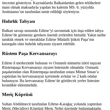
öncesini gösteriyor. Kaynaklarda Balkanlardan gelen tehlikelere
mani olmak maksadıyla yapılan bu kalenin MS. 6. yüzyılda
Justinianus’un tarafından tamir edildiği söyleniyor.
Hıdırlık Tabyası
Balkan savaşı sırasında Edirne’yi savunmak için inşa edilen tabya
Edirne’de görmeniz gereken önemli yerlerden birisidir. Yakın tarihe
tanıklık etmek ve meraklılar Edirne Müdafii Şükrü Paşa’nın
karargahı olan hıdırlık tabyasını ziyaret edebilir.
Rüstem Paşa Kervansarayı
Edirne il merkezinde bulunan ve Osmanlı mimarisi izleri taşıyan
Rüstempaşa Kervansarayı ziyaret listenizde olmalıdır. Osmanlı
paşalarından olan Rüstempaşa tarafından ustası Mimar Sinan’a
yaptırılan bu kervansarayın içerisinde avlular ve 2 katlı odalar
bulunuyor. Bu kervansaray Edirne’de görülecek yerler listesine
kesinlikle eklenmelidir.
Meriç Köprüsü
Sultan Abdülmecit tarafından Edirne-Karağaç yolunda yaptırılan
Meriç (Mecidiye) Köprüsü Meriç Nehri üzerinde bulunmaktadır.