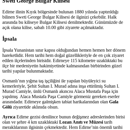
Sweti George Bulgar Kilisesi
Edirne ilinin Kıyık bölgesinde bulunan 1880 yılında yaptırıldığı
bilinen Sweti George Bulgar Kilisesi de ilginizi çekebilir. Halk
arasında bu kiliseye Bulgar Kilisesi denilmektedir. Günümüzde de
açık olana kilise, sabah 10.00 gibi ziyarete açılmaktadır.
İpsala
İpsala Yunanistan sınır kapısı olduğundan hemen hemen her dönem
hareketlidir. Hem tarihi hem doğal güzellikleriyle de en çok ziyaret
edilen ilçelerinden birisidir. Edirneye 115 kilometre uzaklıktaki bu
ilçe bir medeniyetin hakimiyetinde kalmasından birbirinden güzel
tarihi yapılar bulunmaktadır.
Osmanlı’nın yığma taş işçiliğini ile yapılan büyüleyici su
kemerleriyle, Şehit Sultan I. Murad adına inşa ettirilmiş Sultan I.
Murad Camiyle, ünlü Osmanlı akıncısı Alaca Mustafa Paşa için
yapılmış Alaca Mustafa Paşa Camiyle görmeniz gereken eserler
arasındadır. Edirneye galmişken tabiat harikalarından olan
Gala
Gölü
ziyaretide aklınıda olsun.
Ayrıca
Edirne gezisi denilince bunun değişmez adreslerinden birisi
olan ve şehre 4 km uzaklıktaki
Lozan Anıtı ve Müzesi
tarih
meraklılarının ilgisinin çekmektedir. Hem Edirne’nin önemli tarihi