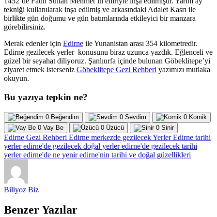
1452’de Fatih Sultan Mehmet’in emriyle inşa edilmiştir. Yarım ay
tekniği kullanılarak inşa edilmiş ve arkasındaki Adalet Kasrı ile
birlikte gün doğumu ve gün batımlarında etkileyici bir manzara
görebilirsiniz.
Merak edenler için
Edirne
ile Yunanistan arası 354 kilometredir.
Edirne gezilecek yerler konusunu biraz uzunca yazdık. Eğlenceli ve
güzel bir seyahat diliyoruz. Şanlıurfa içinde bulunan Göbeklitepe’yi
ziyaret etmek isterseniz
Göbeklitepe Gezi Rehberi
yazımızı mutlaka
okuyun.
Bu yazıya tepkin ne?
0
Beğendim
0
Sevdim
0
Komik
0
Vay Be
0
Üzücü
0
Sinir
Edirne Gezi Rehberi
Edirne merkezde gezilecek Yerler
Edirne tarihi
yerler
edirne'de gezilecek doğal yerler
edirne'de gezilecek tarihi
yerler
edirne'de ne yenir
edirne'nin tarihi ve doğal güzellikleri
Biliyoz Biz
Benzer Yazılar