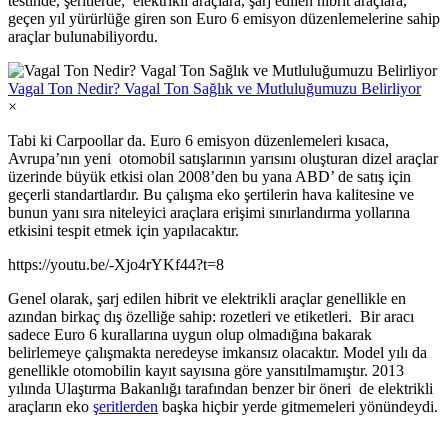
testinde, şeritlerde; elektrikli araçlara, şarj edilen hibrit araçlara,
geçen yıl yürürlüğe giren son Euro 6 emisyon düzenlemelerine sahip
araçlar bulunabiliyordu.
Vagal Ton Nedir? Vagal Ton Sağlık ve Mutluluğumuzu Belirliyor
×
Tabi ki Carpoollar da. Euro 6 emisyon düzenlemeleri kısaca,
Avrupa’nın yeni otomobil satışlarının yarısını oluşturan dizel araçlar
üzerinde büyük etkisi olan 2008’den bu yana ABD’ de satış için
geçerli standartlardır. Bu çalışma eko şertilerin hava kalitesine ve
bunun yanı sıra niteleyici araçlara erişimi sınırlandırma yollarına
etkisini tespit etmek için yapılacaktır.
https://youtu.be/-Xjo4rYKf44?t=8
Genel olarak, şarj edilen hibrit ve elektrikli araçlar genellikle en
azından birkaç dış özelliğe sahip: rozetleri ve etiketleri. Bir aracı
sadece Euro 6 kurallarına uygun olup olmadığına bakarak
belirlemeye çalışmakta neredeyse imkansız olacaktır. Model yılı da
genellikle otomobilin kayıt sayısına göre yansıtılmamıştır. 2013
yılında Ulaştırma Bakanlığı tarafından benzer bir öneri de elektrikli
araçların eko
şeritlerden
başka hiçbir yerde gitmemeleri yönündeydi.