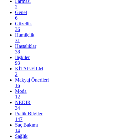
Farmasi
2
Genel
6
Güzellik
36
Hamilelik
31
Hastalıklar
38
İlişkiler
93
KİTAP-FİLM
2
Makyaj Önerileri
16
Moda
12
NEDİR
34
Pratik Bilgiler
147
Saç Bakımı
14
Sağlık