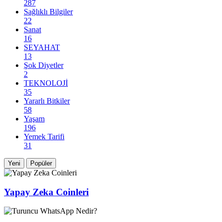
287
Sağlıklı Bilgiler
22
Sanat
16
SEYAHAT
13
Şok Diyetler
2
TEKNOLOJİ
35
Yararlı Bitkiler
58
Yaşam
196
Yemek Tarifi
31
Yeni
Popüler
Yapay Zeka Coinleri