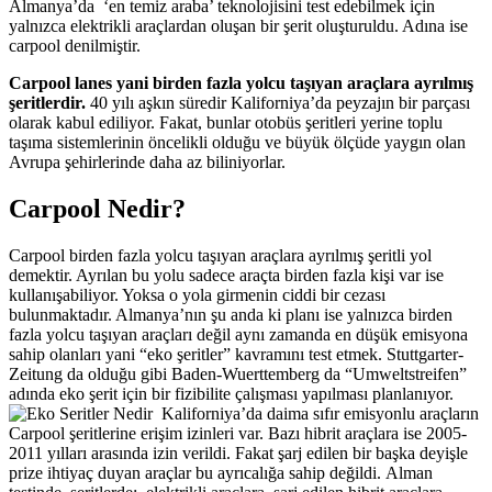
Almanya’da ‘en temiz araba’ teknolojisini test edebilmek için
yalnızca elektrikli araçlardan oluşan bir şerit oluşturuldu. Adına ise
carpool denilmiştir.
Carpool lanes yani birden fazla yolcu taşıyan araçlara ayrılmış
şeritlerdir.
40 yılı aşkın süredir Kaliforniya’da peyzajın bir parçası
olarak kabul ediliyor. Fakat, bunlar otobüs şeritleri yerine toplu
taşıma sistemlerinin öncelikli olduğu ve büyük ölçüde yaygın olan
Avrupa şehirlerinde daha az biliniyorlar.
Carpool Nedir?
Carpool birden fazla yolcu taşıyan araçlara ayrılmış şeritli yol
demektir. Ayrılan bu yolu sadece araçta birden fazla kişi var ise
kullanışabiliyor. Yoksa o yola girmenin ciddi bir cezası
bulunmaktadır. Almanya’nın şu anda ki planı ise yalnızca birden
fazla yolcu taşıyan araçları değil aynı zamanda en düşük emisyona
sahip olanları yani “eko şeritler” kavramını test etmek. Stuttgarter-
Zeitung da olduğu gibi Baden-Wuerttemberg da “Umweltstreifen”
adında eko şerit için bir fizibilite çalışması yapılması planlanıyor.
Kaliforniya’da daima sıfır emisyonlu araçların
Carpool şeritlerine erişim izinleri var. Bazı hibrit araçlara ise 2005-
2011 yılları arasında izin verildi. Fakat şarj edilen bir başka deyişle
prize ihtiyaç duyan araçlar bu ayrıcalığa sahip değildi. Alman