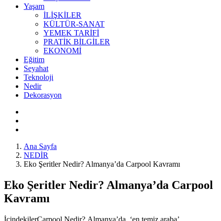
Yaşam
İLİŞKİLER
KÜLTÜR-SANAT
YEMEK TARİFİ
PRATİK BİLGİLER
EKONOMİ
Eğitim
Seyahat
Teknoloji
Nedir
Dekorasyon
Ana Sayfa
NEDİR
Eko Şeritler Nedir? Almanya’da Carpool Kavramı
Eko Şeritler Nedir? Almanya’da Carpool
Kavramı
İçindekilerCarpool Nedir? Almanya’da ‘en temiz araba’