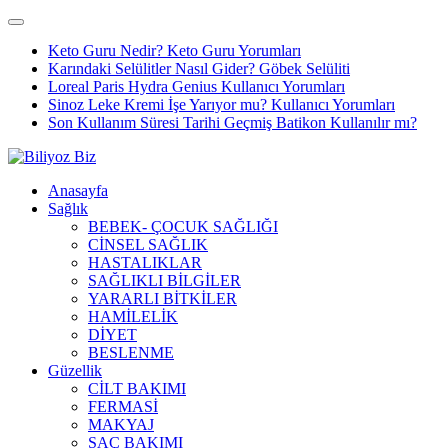
Keto Guru Nedir? Keto Guru Yorumları
Karındaki Selülitler Nasıl Gider? Göbek Selüliti
Loreal Paris Hydra Genius Kullanıcı Yorumları
Sinoz Leke Kremi İşe Yarıyor mu? Kullanıcı Yorumları
Son Kullanım Süresi Tarihi Geçmiş Batikon Kullanılır mı?
Anasayfa
Sağlık
BEBEK- ÇOCUK SAĞLIĞI
CİNSEL SAĞLIK
HASTALIKLAR
SAĞLIKLI BİLGİLER
YARARLI BİTKİLER
HAMİLELİK
DİYET
BESLENME
Güzellik
CİLT BAKIMI
FERMASİ
MAKYAJ
SAÇ BAKIMI