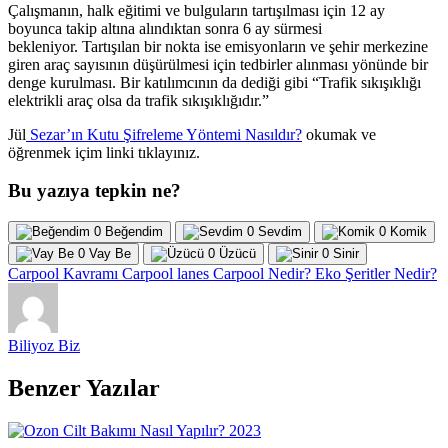
Çalışmanın, halk eğitimi ve bulguların tartışılması için 12 ay
boyunca takip altına alındıktan sonra 6 ay sürmesi
bekleniyor. Tartışılan bir nokta ise emisyonların ve şehir merkezine
giren araç sayısının düşürülmesi için tedbirler alınması yönünde bir
denge kurulması. Bir katılımcının da dediği gibi “Trafik sıkışıklığı
elektrikli araç olsa da trafik sıkışıklığıdır.”
Jül
Sezar’ın Kutu Şifreleme Yöntemi Nasıldır?
okumak ve
öğrenmek içim linki tıklayınız.
Bu yazıya tepkin ne?
0
Beğendim
0
Sevdim
0
Komik
0
Vay Be
0
Üzücü
0
Sinir
Carpool Kavramı
Carpool lanes
Carpool Nedir?
Eko Şeritler Nedir?
Biliyoz Biz
Benzer Yazılar