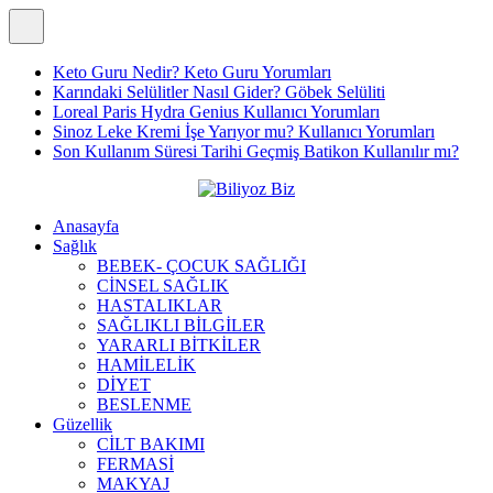
Keto Guru Nedir? Keto Guru Yorumları
Karındaki Selülitler Nasıl Gider? Göbek Selüliti
Loreal Paris Hydra Genius Kullanıcı Yorumları
Sinoz Leke Kremi İşe Yarıyor mu? Kullanıcı Yorumları
Son Kullanım Süresi Tarihi Geçmiş Batikon Kullanılır mı?
Anasayfa
Sağlık
BEBEK- ÇOCUK SAĞLIĞI
CİNSEL SAĞLIK
HASTALIKLAR
SAĞLIKLI BİLGİLER
YARARLI BİTKİLER
HAMİLELİK
DİYET
BESLENME
Güzellik
CİLT BAKIMI
FERMASİ
MAKYAJ