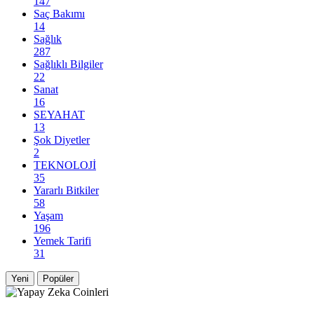
147
Saç Bakımı
14
Sağlık
287
Sağlıklı Bilgiler
22
Sanat
16
SEYAHAT
13
Şok Diyetler
2
TEKNOLOJİ
35
Yararlı Bitkiler
58
Yaşam
196
Yemek Tarifi
31
Yeni
Popüler