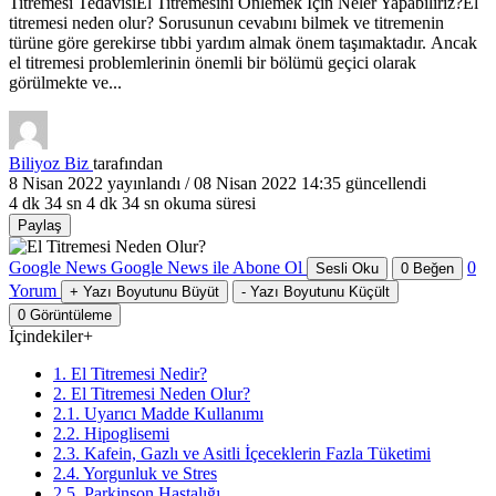
Titremesi TedavisiEl Titremesini Önlemek İçin Neler Yapabiliriz?El
titremesi neden olur? Sorusunun cevabını bilmek ve titremenin
türüne göre gerekirse tıbbi yardım almak önem taşımaktadır. Ancak
el titremesi problemlerinin önemli bir bölümü geçici olarak
görülmekte ve...
Biliyoz Biz
tarafından
8 Nisan 2022
yayınlandı /
08 Nisan 2022 14:35
güncellendi
4 dk 34 sn
4 dk 34 sn okuma süresi
Paylaş
Google News
Google News ile Abone Ol
0
Sesli Oku
0
Beğen
Yorum
+
Yazı Boyutunu Büyüt
-
Yazı Boyutunu Küçült
0
Görüntüleme
İçindekiler
+
1. El Titremesi Nedir?
2. El Titremesi Neden Olur?
2.1. Uyarıcı Madde Kullanımı
2.2. Hipoglisemi
2.3. Kafein, Gazlı ve Asitli İçeceklerin Fazla Tüketimi
2.4. Yorgunluk ve Stres
2.5. Parkinson Hastalığı