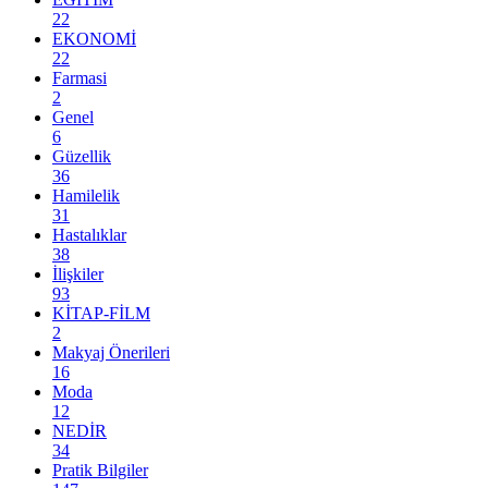
22
EKONOMİ
22
Farmasi
2
Genel
6
Güzellik
36
Hamilelik
31
Hastalıklar
38
İlişkiler
93
KİTAP-FİLM
2
Makyaj Önerileri
16
Moda
12
NEDİR
34
Pratik Bilgiler