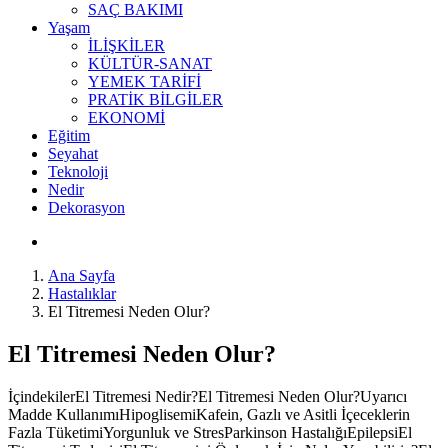
SAÇ BAKIMI
Yaşam
İLİŞKİLER
KÜLTÜR-SANAT
YEMEK TARİFİ
PRATİK BİLGİLER
EKONOMİ
Eğitim
Seyahat
Teknoloji
Nedir
Dekorasyon
Ana Sayfa
Hastalıklar
El Titremesi Neden Olur?
El Titremesi Neden Olur?
İçindekilerEl Titremesi Nedir?El Titremesi Neden Olur?Uyarıcı
Madde KullanımıHipoglisemiKafein, Gazlı ve Asitli İçeceklerin
Fazla TüketimiYorgunluk ve StresParkinson HastalığıEpilepsiEl