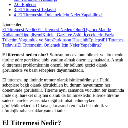
2.6. Epilepsi
3. El Titremesi Tedavisi
4. El Titremesini Önlemek İçin Neler Yapabiliriz?
İçindekiler
El Titremesi Nedir?
El Titremesi Neden Olur?
Uyarıcı Madde
Kullanımı
Hipoglisemi
Kafein, Gazlı ve Asitli İçeceklerin Fazla
Tüketimi
Yorgunluk ve Stres
Parkinson Hastalığı
Epilepsi
El Titremesi
Tedavisi
El Titremesini Önlemek İçin Neler Yapabiliriz?
El titremesi neden olur?
Sorusunun cevabını bilmek ve titremenin
türüne göre gerekirse tıbbi yardım almak önem taşımaktadır. Ancak
el titremesi problemlerinin önemli bir bölümü geçici olarak
görülmekte ve basit sebeplere dayanmaktadır.
El titremesi tıp ilminde tremor olarak isimlendrilmiştir. Farklı
sebeplere bağlı olarak görülebilen bu durum hayatımızın her
döneminde görülebilir. Titreme aynı zamanda vücudun bir kısmında
irade dışı hareket oluşmaı olarak da bilinmektedir. Ellerde titreme
sadece hareket esnasında değil istirahat halindeyken
görülebilmektedir. Ortaya çıkmasında en fazla Psikolojik ve
nörolojik rahatsızlıklar yatmaktadır.
El Titremesi Nedir?