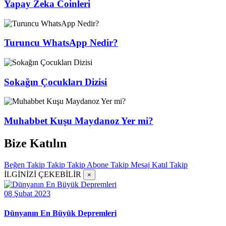
Yapay Zeka Coinleri
Turuncu WhatsApp Nedir?
Sokağın Çocukları Dizisi
Muhabbet Kuşu Maydanoz Yer mi?
Bize Katılın
Beğen
Takip
Takip
Takip
Abone
Takip
Mesaj
Katıl
Takip
İLGİNİZİ ÇEKEBİLİR
×
08 Şubat 2023
Dünyanın En Büyük Depremleri