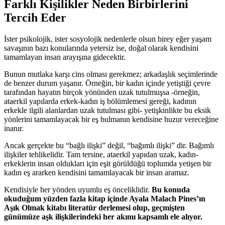
Farklı Kişilikler Neden Birbirlerini
Tercih Eder
İster psikolojik, ister sosyolojik nedenlerle olsun birey eğer yaşam
savaşının bazı konularında yetersiz ise, doğal olarak kendisini
tamamlayan insan arayışına gidecektir.
Bunun mutlaka karşı cins olması gerekmez; arkadaşlık seçimlerinde
de benzer durum yaşanır. Örneğin, bir kadın içinde yetiştiği çevre
tarafından hayatın birçok yönünden uzak tutulmuşsa -örneğin,
ataerkil yapılarda erkek-kadın iş bölümlemesi gereği, kadının
erkekle ilgili alanlardan uzak tutulması gibi- yetişkinlikte bu eksik
yönlerini tamamlayacak bir eş bulmanın kendisine huzur vereceğine
inanır.
Ancak gerçekte bu “bağlı ilişki” değil, “bağımlı ilişki” dir. Bağımlı
ilişkiler tehlikelidir. Tam tersine, ataerkil yapıdan uzak, kadın-
erkeklerin insan oldukları için eşit görüldüğü toplumda yetişen bir
kadın eş ararken kendisini tamamlayacak bir insan aramaz.
Kendisiyle her yönden uyumlu eş önceliklidir.
Bu konuda
okuduğum yüzden fazla kitap içinde Ayala Malach Pines’ın
Aşık Olmak kitabı literatür derlemesi olup, geçmişten
günümüze aşk ilişkilerindeki her akımı kapsamlı ele alıyor.