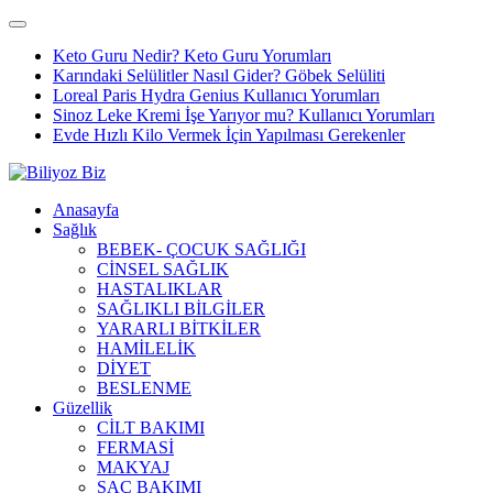
Keto Guru Nedir? Keto Guru Yorumları
Karındaki Selülitler Nasıl Gider? Göbek Selüliti
Loreal Paris Hydra Genius Kullanıcı Yorumları
Sinoz Leke Kremi İşe Yarıyor mu? Kullanıcı Yorumları
Evde Hızlı Kilo Vermek İçin Yapılması Gerekenler
Anasayfa
Sağlık
BEBEK- ÇOCUK SAĞLIĞI
CİNSEL SAĞLIK
HASTALIKLAR
SAĞLIKLI BİLGİLER
YARARLI BİTKİLER
HAMİLELİK
DİYET
BESLENME
Güzellik
CİLT BAKIMI
FERMASİ
MAKYAJ
SAÇ BAKIMI