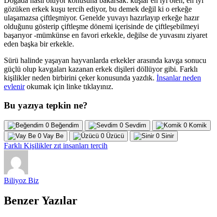
Doğada nasıl oluyor konusuna bakarsak: kuşlar en iyi öten, en iyi
gözüken erkek kuşu tercih ediyor, bu demek değil ki o erkeğe
ulaşamazsa çiftleşmiyor. Genelde yuvayı hazırlayıp erkeğe hazır
olduğunu gösterip çiftleşme dönemi içerisinde de çiftleşebilmeyi
başarıyor -mümkünse en favori erkekle, değilse de yuvasını ziyaret
eden başka bir erkekle.
Sürü halinde yaşayan hayvanlarda erkekler arasında kavga sonucu
güçlü olup kavgaları kazanan erkek dişileri döllüyor gibi. Farklı
kişilikler neden birbirini çeker konusunda yazdık.
İnsanlar neden
evlenir
okumak için linke tıklayınız.
Bu yazıya tepkin ne?
0
Beğendim
0
Sevdim
0
Komik
0
Vay Be
0
Üzücü
0
Sinir
Farklı Kişilikler
zıt insanları tercih
Biliyoz Biz
Benzer Yazılar