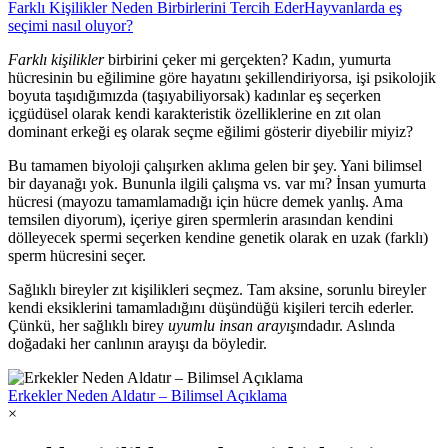
Farklı Kişilikler Neden Birbirlerini Tercih Eder
Hayvanlarda eş
seçimi nasıl oluyor?
Farklı kişilikler
birbirini çeker mi gerçekten? Kadın, yumurta
hücresinin bu eğilimine göre hayatını şekillendiriyorsa, işi psikolojik
boyuta taşıdığımızda (taşıyabiliyorsak) kadınlar eş seçerken
içgüdüsel olarak kendi karakteristik özelliklerine en zıt olan
dominant erkeği eş olarak seçme eğilimi gösterir diyebilir miyiz?
Bu tamamen biyoloji çalışırken aklıma gelen bir şey. Yani bilimsel
bir dayanağı yok. Bununla ilgili çalışma vs. var mı? İnsan yumurta
hücresi (mayozu tamamlamadığı için hücre demek yanlış. Ama
temsilen diyorum), içeriye giren spermlerin arasından kendini
dölleyecek spermi seçerken kendine genetik olarak en uzak (farklı)
sperm hücresini seçer.
Sağlıklı bireyler zıt kişilikleri seçmez. Tam aksine, sorunlu bireyler
kendi eksiklerini tamamladığını düşündüğü kişileri tercih ederler.
Çünkü, her sağlıklı birey
uyumlu insan arayışı
ndadır. Aslında
doğadaki her canlının arayışı da böyledir.
Erkekler Neden Aldatır – Bilimsel Açıklama
×