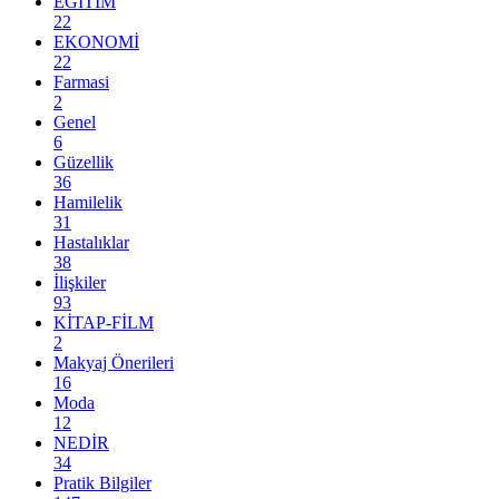
EĞİTİM
22
EKONOMİ
22
Farmasi
2
Genel
6
Güzellik
36
Hamilelik
31
Hastalıklar
38
İlişkiler
93
KİTAP-FİLM
2
Makyaj Önerileri
16
Moda
12
NEDİR
34
Pratik Bilgiler