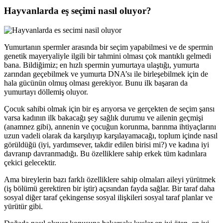
Hayvanlarda eş seçimi nasıl oluyor?
Yumurtanın spermler arasında bir seçim yapabilmesi ve de spermin
genetik mayeryaliyle ilgili bir tahmini olması çok mantıklı gelmedi
bana. Bildiğimiz; en hızlı spermin yumurtaya ulaştığı, yumurta
zarından geçebilmek ve yumurta DNA’sı ile birleşebilmek için de
hala gücünün olmuş olması gerekiyor. Bunu ilk başaran da
yumurtayı döllemiş oluyor.
Çocuk sahibi olmak için bir eş arıyorsa ve gerçekten de seçim şansı
varsa kadının ilk bakacağı şey sağlık durumu ve ailenin geçmişi
(anamnez gibi), annenin ve çocuğun korunma, barınma ihtiyaçlarını
uzun vadeli olarak da karşılıyıp karşılayamacağı, toplum içinde nasıl
görüldüğü (iyi, yardımsever, takdir edilen birisi mi?) ve kadına iyi
davranıp davranmadığı. Bu özelliklere sahip erkek tüm kadınlara
çekici gelecektir.
Ama bireylerin bazı farklı özelliklere sahip olmaları aileyi yürütmek
(iş bölümü gerektiren bir iştir) açısından fayda sağlar. Bir taraf daha
sosyal diğer taraf çekingense sosyal ilişkileri sosyal taraf planlar ve
yürütür gibi.