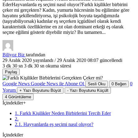
EderHayvanlarda eş seçimi nasıl oluyor?Farklı kişilikler birbirini
çeker mi gerçekten? Kadın, yumurta hücresinin bu eğilimine göre
hayatını şekillendiriyorsa, işi psikolojik boyuta taşıdığımızda
(taşıyabiliyorsak) kadınlar eş seçerken içgüdüsel olarak kendi
karakteristik özelliklerine en zıt olan dominant erkeği eş olarak
seçme eğilimi gösterir diyebilir miyiz? Bu tamamen...
Biliyoz Biz
tarafından
29 Aralık 2020
yayınlandı /
29 Aralık 2020 08:07
güncellendi
3 dk 30 sn
3 dk 30 sn okuma süresi
Paylaş
Google News
Google News ile Abone Ol
0
Sesli Oku
0
Beğen
Yorum
+
Yazı Boyutunu Büyüt
-
Yazı Boyutunu Küçült
4
Görüntüleme
İçindekiler
+
1. Farklı Kişilikler Neden Birbirlerini Tercih Eder
2.
2.1. Hayvanlarda eş seçimi nasıl oluyor?
İçindekiler