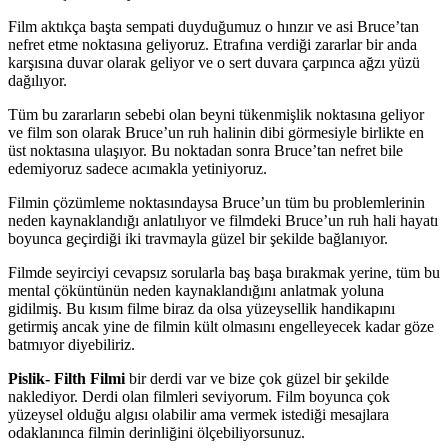
Film aktıkça başta sempati duyduğumuz o hınzır ve asi Bruce’tan
nefret etme noktasına geliyoruz. Etrafına verdiği zararlar bir anda
karşısına duvar olarak geliyor ve o sert duvara çarpınca ağzı yüzü
dağılıyor.
Tüm bu zararların sebebi olan beyni tükenmişlik noktasına geliyor
ve film son olarak Bruce’un ruh halinin dibi görmesiyle birlikte en
üst noktasına ulaşıyor. Bu noktadan sonra Bruce’tan nefret bile
edemiyoruz sadece acımakla yetiniyoruz.
Filmin çözümleme noktasındaysa Bruce’un tüm bu problemlerinin
neden kaynaklandığı anlatılıyor ve filmdeki Bruce’un ruh hali hayatı
boyunca geçirdiği iki travmayla güzel bir şekilde bağlanıyor.
Filmde seyirciyi cevapsız sorularla baş başa bırakmak yerine, tüm bu
mental çöküntünün neden kaynaklandığını anlatmak yoluna
gidilmiş. Bu kısım filme biraz da olsa yüzeysellik handikapını
getirmiş ancak yine de filmin kült olmasını engelleyecek kadar göze
batmıyor diyebiliriz.
Pislik- Filth Filmi
bir derdi var ve bize çok güzel bir şekilde
naklediyor. Derdi olan filmleri seviyorum. Film boyunca çok
yüzeysel olduğu algısı olabilir ama vermek istediği mesajlara
odaklanınca filmin derinliğini ölçebiliyorsunuz.