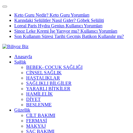
Keto Guru Nedir? Keto Guru Yorumları
Karındaki Selülitler Nasıl Gider? Göbek Selüliti
Loreal Paris Hydra Genius Kullanıcı Yorumları
Sinoz Leke Kremi İşe Yarıyor mu? Kullanıcı Yorumları
Son Kullanım Süresi Tarihi Geçmiş Batikon Kullanılır mı?
Anasayfa
Sağlık
BEBEK- ÇOCUK SAĞLIĞI
CİNSEL SAĞLIK
HASTALIKLAR
SAĞLIKLI BİLGİLER
YARARLI BİTKİLER
HAMİLELİK
DİYET
BESLENME
Güzellik
CİLT BAKIMI
FERMASİ
MAKYAJ
SAÇ BAKIMI