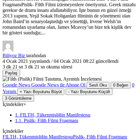
FragmanıPislik- Filth Filmi izlemeyenlere öneriyoruz. Gerek mizahı
gerekse de dramı insanı afallatabiliyor. İşte bunun en güzel örneği
2013 yapımı, Yeşil Sokak Holiganları filminin de yönetmeni olan
John Baird’in senaryolaştırdığı ve yönettiği, Irvene Welsh’in
romanından uyarlama olan, James Mcavoy’un bize tek kişilik dev
bir gösteri sunduğu;...
Biliyoz Biz
tarafından
4 Ocak 2021
yayınlandı /
04 Ocak 2021 08:22
güncellendi
3 dk 21 sn
3 dk 21 sn okuma süresi
Paylaş
Google News
Google News ile Abone Ol
0
Sesli Oku
0
Beğen
Yorum
+
Yazı Boyutunu Büyüt
-
Yazı Boyutunu Küçült
3
Görüntüleme
İçindekiler
+
1. FILTH, Tükenmişliğin Manifestosu
1.1. Pislik- Filth Filmi Fragmanı
İçindekiler
FILTH, Tükenmişliğin Manifestosu
Pislik- Filth Filmi Fragmanı