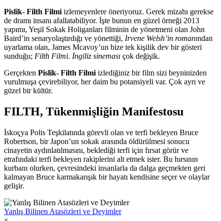
Pislik- Filth Filmi
izlemeyenlere öneriyoruz. Gerek mizahı gerekse
de dramı insanı afallatabiliyor. İşte bunun en güzel örneği 2013
yapımı, Yeşil Sokak Holiganları filminin de yönetmeni olan John
Baird’in senaryolaştırdığı ve yönettiği,
Irvene Welsh’in romanı
ndan
uyarlama olan, James Mcavoy’un bize tek kişilik dev bir gösteri
sunduğu;
Filth Filmi
.
İngiliz sineması
çok değişik.
Gerçekten
Pislik- Filth Filmi
izlediğiniz bir film sizi beyninizden
vurulmuşa çevirebiliyor, her daim bu potansiyeli var. Çok ayrı ve
güzel bir kültür.
FILTH, Tükenmişliğin Manifestosu
İskoçya Polis Teşkilatında görevli olan ve terfi bekleyen Bruce
Robertson, bir Japon’un sokak arasında öldürülmesi sonucu
cinayetin aydınlatılmasını, beklediği terfi için fırsat görür ve
etrafındaki terfi bekleyen rakiplerini alt etmek ister. Bu hırsının
kurbanı olurken, çevresindeki insanlarla da dalga geçmekten geri
kalmayan Bruce karmakarışık bir hayatı kendisine seçer ve olaylar
gelişir.
Yanlış Bilinen Atasözleri ve Deyimler
×