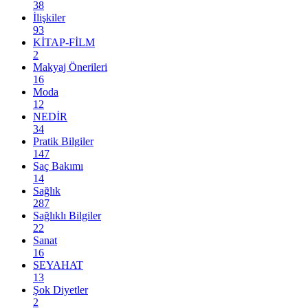
38
İlişkiler
93
KİTAP-FİLM
2
Makyaj Önerileri
16
Moda
12
NEDİR
34
Pratik Bilgiler
147
Saç Bakımı
14
Sağlık
287
Sağlıklı Bilgiler
22
Sanat
16
SEYAHAT
13
Şok Diyetler
2