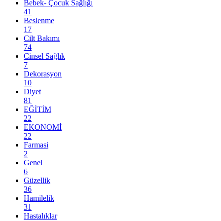
Bebek- Çocuk Sağlığı
41
Beslenme
17
Cilt Bakımı
74
Cinsel Sağlık
7
Dekorasyon
10
Diyet
81
EĞİTİM
22
EKONOMİ
22
Farmasi
2
Genel
6
Güzellik
36
Hamilelik
31
Hastalıklar