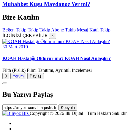
Muhabbet Kuşu Maydanoz Yer mi?
Bize Katılın
Beğen
Takip
Takip
Takip
Abone
Takip
Mesaj
Katıl
Takip
İLGİNİZİ ÇEKEBİLİR
×
30 Mart 2019
KOAH Hastalığı Öldürür mü? KOAH Nasıl Anlaşılır?
Filth (Pislik) Filmi Tanıtımı, Ayrıntılı İncelemesi
0
Yorum
Paylaş
Bu Yazıyı Paylaş
Kopyala
Copyright © 2026 İlk Dijital - Tüm Hakları Saklıdır.