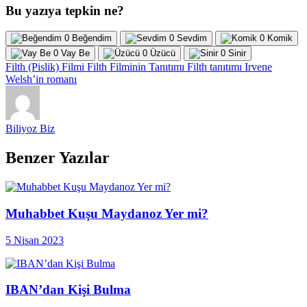
Bu yazıya tepkin ne?
0
Beğendim
0
Sevdim
0
Komik
0
Vay Be
0
Üzücü
0
Sinir
Filth (Pislik) Filmi
Filth Filminin Tanıtımı
Filth tanıtımı
Irvene
Welsh’in romanı
Biliyoz Biz
Benzer Yazılar
Muhabbet Kuşu Maydanoz Yer mi?
5 Nisan 2023
IBAN’dan Kişi Bulma