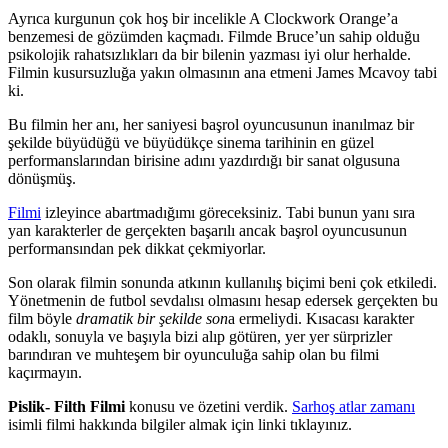
Ayrıca kurgunun çok hoş bir incelikle A Clockwork Orange’a
benzemesi de gözümden kaçmadı. Filmde Bruce’un sahip olduğu
psikolojik rahatsızlıkları da bir bilenin yazması iyi olur herhalde.
Filmin kusursuzluğa yakın olmasının ana etmeni James Mcavoy tabi
ki.
Bu filmin her anı, her saniyesi başrol oyuncusunun inanılmaz bir
şekilde büyüdüğü ve büyüdükçe sinema tarihinin en güzel
performanslarından birisine adını yazdırdığı bir sanat olgusuna
dönüşmüş.
Filmi
izleyince abartmadığımı göreceksiniz. Tabi bunun yanı sıra
yan karakterler de gerçekten başarılı ancak başrol oyuncusunun
performansından pek dikkat çekmiyorlar.
Son olarak filmin sonunda atkının kullanılış biçimi beni çok etkiledi.
Yönetmenin de futbol sevdalısı olmasını hesap edersek gerçekten bu
film böyle
dramatik bir şekilde son
a ermeliydi. Kısacası karakter
odaklı, sonuyla ve başıyla bizi alıp götüren, yer yer sürprizler
barındıran ve muhteşem bir oyunculuğa sahip olan bu filmi
kaçırmayın.
Pislik- Filth Filmi
konusu ve özetini verdik.
Sarhoş atlar zamanı
isimli filmi hakkında bilgiler almak için linki tıklayınız.