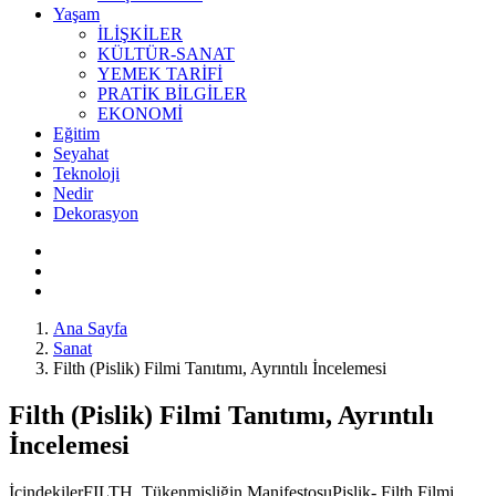
Yaşam
İLİŞKİLER
KÜLTÜR-SANAT
YEMEK TARİFİ
PRATİK BİLGİLER
EKONOMİ
Eğitim
Seyahat
Teknoloji
Nedir
Dekorasyon
Ana Sayfa
Sanat
Filth (Pislik) Filmi Tanıtımı, Ayrıntılı İncelemesi
Filth (Pislik) Filmi Tanıtımı, Ayrıntılı
İncelemesi
İçindekilerFILTH, Tükenmişliğin ManifestosuPislik- Filth Filmi