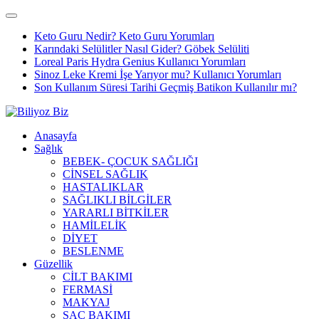
Keto Guru Nedir? Keto Guru Yorumları
Karındaki Selülitler Nasıl Gider? Göbek Selüliti
Loreal Paris Hydra Genius Kullanıcı Yorumları
Sinoz Leke Kremi İşe Yarıyor mu? Kullanıcı Yorumları
Son Kullanım Süresi Tarihi Geçmiş Batikon Kullanılır mı?
Anasayfa
Sağlık
BEBEK- ÇOCUK SAĞLIĞI
CİNSEL SAĞLIK
HASTALIKLAR
SAĞLIKLI BİLGİLER
YARARLI BİTKİLER
HAMİLELİK
DİYET
BESLENME
Güzellik
CİLT BAKIMI
FERMASİ
MAKYAJ
SAÇ BAKIMI