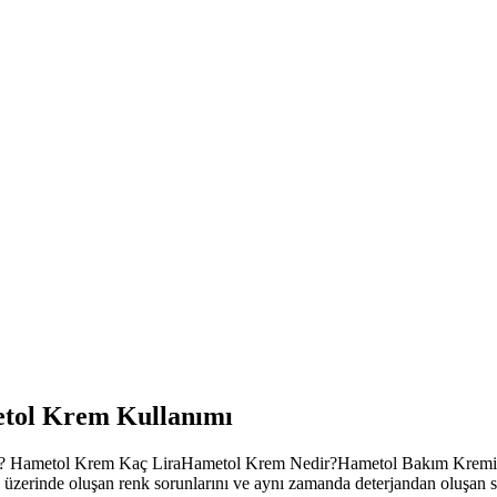
etol Krem Kullanımı
ı? Hametol Krem Kaç LiraHametol Krem Nedir?Hametol Bakım KremiHa
 üzerinde oluşan renk sorunlarını ve aynı zamanda deterjandan oluşan so