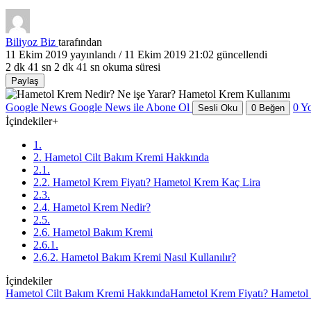
Biliyoz Biz
tarafından
11 Ekim 2019
yayınlandı /
11 Ekim 2019 21:02
güncellendi
2 dk 41 sn
2 dk 41 sn okuma süresi
Paylaş
Google News
Google News ile Abone Ol
0
Y
Sesli Oku
0
Beğen
İçindekiler
+
1.
2. Hametol Cilt Bakım Kremi Hakkında
2.1.
2.2. Hametol Krem Fiyatı? Hametol Krem Kaç Lira
2.3.
2.4. Hametol Krem Nedir?
2.5.
2.6. Hametol Bakım Kremi
2.6.1.
2.6.2. Hametol Bakım Kremi Nasıl Kullanılır?
İçindekiler
Hametol Cilt Bakım Kremi Hakkında
Hametol Krem Fiyatı? Hametol