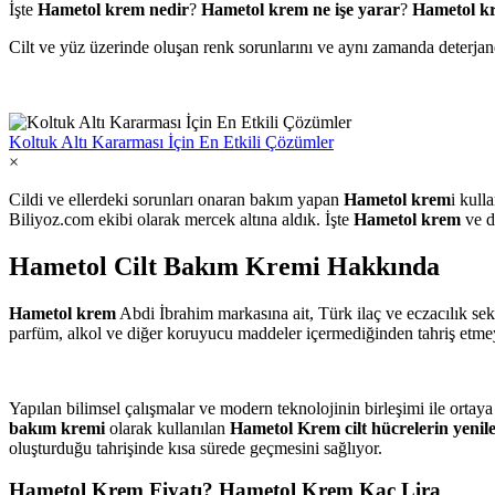
İşte
Hametol krem nedir
?
Hametol krem ne işe yarar
?
Hametol kr
Cilt ve yüz üzerinde oluşan renk sorunlarını ve aynı zamanda deterjan
Koltuk Altı Kararması İçin En Etkili Çözümler
×
Cildi ve ellerdeki sorunları onaran bakım yapan
Hametol krem
i kul
Biliyoz.com ekibi olarak mercek altına aldık. İşte
Hametol krem
ve d
Hametol Cilt Bakım Kremi Hakkında
Hametol krem
Abdi İbrahim markasına ait, Türk ilaç ve eczacılık sekt
parfüm, alkol ve diğer koruyucu maddeler içermediğinden tahriş etmey
Yapılan bilimsel çalışmalar ve modern teknolojinin birleşimi ile ortay
bakım kremi
olarak kullanılan
Hametol Krem
cilt hücrelerin yeni
oluşturduğu tahrişinde kısa sürede geçmesini sağlıyor.
Hametol Krem Fiyatı? Hametol Krem Kaç Lira