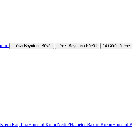
orum
+
Yazı Boyutunu Büyüt
-
Yazı Boyutunu Küçült
14
Görüntüleme
 Krem Kaç Lira
Hametol Krem Nedir?
Hametol Bakım Kremi
Hametol B