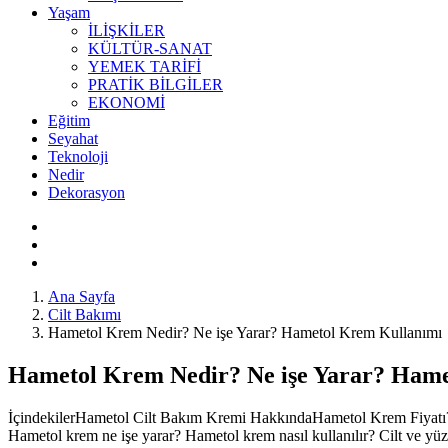
Yaşam
İLİŞKİLER
KÜLTÜR-SANAT
YEMEK TARİFİ
PRATİK BİLGİLER
EKONOMİ
Eğitim
Seyahat
Teknoloji
Nedir
Dekorasyon
Ana Sayfa
Cilt Bakımı
Hametol Krem Nedir? Ne işe Yarar? Hametol Krem Kullanımı
Hametol Krem Nedir? Ne işe Yarar? Ham
İçindekilerHametol Cilt Bakım Kremi HakkındaHametol Krem Fiyat
Hametol krem ne işe yarar? Hametol krem nasıl kullanılır? Cilt ve yüz