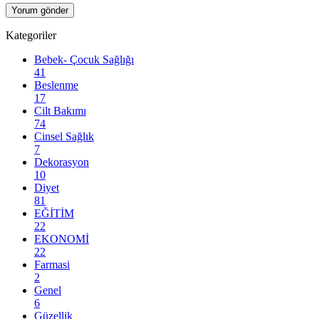
Kategoriler
Bebek- Çocuk Sağlığı
41
Beslenme
17
Cilt Bakımı
74
Cinsel Sağlık
7
Dekorasyon
10
Diyet
81
EĞİTİM
22
EKONOMİ
22
Farmasi
2
Genel
6
Güzellik