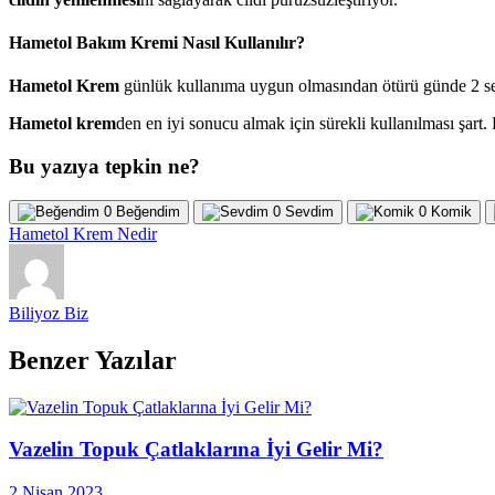
Hametol Bakım Kremi Nasıl Kullanılır?
Hametol Krem
günlük kullanıma uygun olmasından ötürü günde 2 sef
Hametol krem
den en iyi sonucu almak için sürekli kullanılması şar
Bu yazıya tepkin ne?
0
Beğendim
0
Sevdim
0
Komik
Hametol Krem Nedir
Biliyoz Biz
Benzer Yazılar
Vazelin Topuk Çatlaklarına İyi Gelir Mi?
2 Nisan 2023