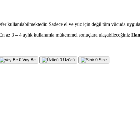
er kullanılabilmektedir. Sadece el ve yüz için değil tüm vücuda uygul
t. En az 3 – 4 aylık kullanımla mükemmel sonuçlara ulaşabileceğiniz
Ham
0
Vay Be
0
Üzücü
0
Sinir