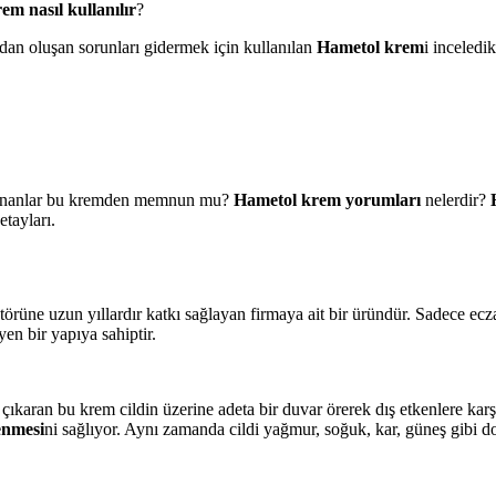
em nasıl kullanılır
?
dan oluşan sorunları gidermek için kullanılan
Hametol krem
i inceledik
lananlar bu kremden memnun mu?
Hametol krem yorumları
nelerdir?
etayları.
örüne uzun yıllardır katkı sağlayan firmaya ait bir üründür. Sadece eczan
en bir yapıya sahiptir.
a çıkaran bu krem cildin üzerine adeta bir duvar örerek dış etkenlere k
lenmesi
ni sağlıyor. Aynı zamanda cildi yağmur, soğuk, kar, güneş gibi do