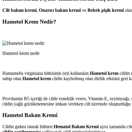
Cilt bakım kremi
,
Onarıcı bakım kremi
ve
Bebek pişik kremi
olar
Hametol Krem Nedir?
Hametol krem nedir
Hamamelis virginiana bitkisinin özü kullanılan
Hametol krem
cildin 
sahip olan
Hametol krem
cildin kaybolmuş olan dirilik etkisini geri
Provitamin B5 içeriği ile cilde esneklik veren, Vitamin-E, zeytinyağı,
cildin yağlı gözükmemesine imkan verirken cilt üzerinde oluşturduğu
Hametol Bakım Kremi
Cildin gıdası olarak bilinen
Hematol Bakım Kremi
aynı zamanda cild
cildin yenilenmesi
ni sağlayarak cildi pürüzsüzleştiriyor.