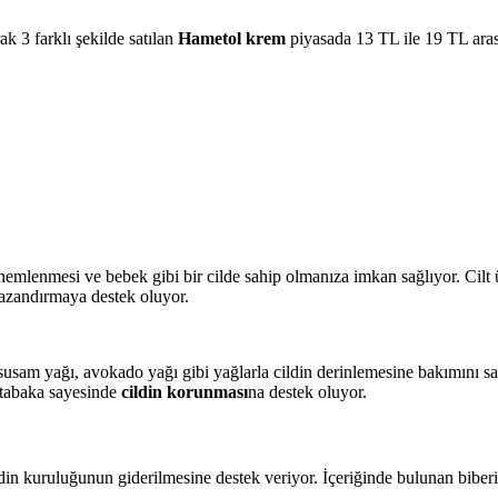
ak 3 farklı şekilde satılan
Hametol krem
piyasada 13 TL ile 19 TL arası
nemlenmesi ve bebek gibi bir cilde sahip olmanıza imkan sağlıyor. Cilt ü
 kazandırmaya destek oluyor.
 susam yağı, avokado yağı gibi yağlarla cildin derinlemesine bakımını s
 tabaka sayesinde
cildin korunması
na destek oluyor.
in kuruluğunun giderilmesine destek veriyor. İçeriğinde bulunan biberi