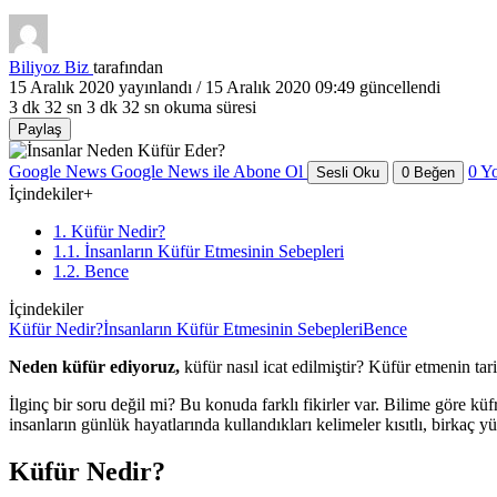
Biliyoz Biz
tarafından
15 Aralık 2020
yayınlandı /
15 Aralık 2020 09:49
güncellendi
3 dk 32 sn
3 dk 32 sn okuma süresi
Paylaş
Google News
Google News ile Abone Ol
0
Y
Sesli Oku
0
Beğen
İçindekiler
+
1. Küfür Nedir?
1.1. İnsanların Küfür Etmesinin Sebepleri
1.2. Bence
İçindekiler
Küfür Nedir?
İnsanların Küfür Etmesinin Sebepleri
Bence
Neden küfür ediyoruz,
küfür nasıl icat edilmiştir? Küfür etmenin tar
İlginç bir soru değil mi? Bu konuda farklı fikirler var. Bilime göre k
insanların günlük hayatlarında kullandıkları kelimeler kısıtlı, birkaç 
Küfür Nedir?