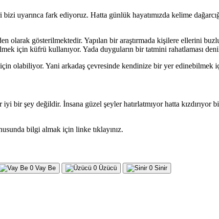
iri bizi uyarınca fark ediyoruz. Hatta günlük hayatımızda kelime dağarcığ
n olarak gösterilmektedir. Yapılan bir araştırmada kişilere ellerini buzl
lmek için küfrü kullanıyor. Yada duyguların bir tatmini rahatlaması denil
n olabiliyor. Yani arkadaş çevresinde kendinize bir yer edinebilmek için
 iyi bir şey değildir. İnsana güzel şeyler hatırlatmıyor hatta kızdırıyo
usunda bilgi almak için linke tıklayınız.
0
Vay Be
0
Üzücü
0
Sinir