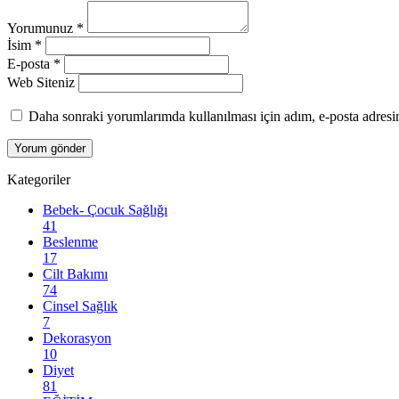
Yorumunuz
*
İsim
*
E-posta
*
Web Siteniz
Daha sonraki yorumlarımda kullanılması için adım, e-posta adresim
Kategoriler
Bebek- Çocuk Sağlığı
41
Beslenme
17
Cilt Bakımı
74
Cinsel Sağlık
7
Dekorasyon
10
Diyet
81