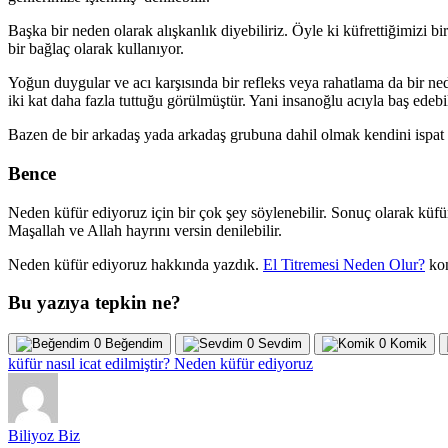
Başka bir neden olarak alışkanlık diyebiliriz. Öyle ki küfrettiğimizi b
bir bağlaç olarak kullanıyor.
Yoğun duygular ve acı karşısında bir refleks veya rahatlama da bir nede
iki kat daha fazla tuttuğu görülmüştür. Yani insanoğlu acıyla baş edebi
Bazen de bir arkadaş yada arkadaş grubuna dahil olmak kendini ispat içi
Bence
Neden küfür ediyoruz için bir çok şey söylenebilir. Sonuç olarak küfür
Maşallah ve Allah hayrını versin denilebilir.
Neden küfür ediyoruz hakkında yazdık.
El Titremesi Neden Olur?
kon
Bu yazıya tepkin ne?
0
Beğendim
0
Sevdim
0
Komik
küfür nasıl icat edilmiştir?
Neden küfür ediyoruz
Biliyoz Biz