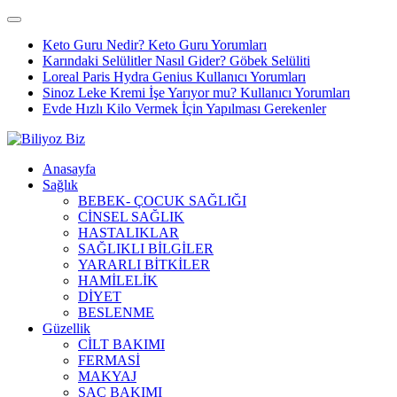
Keto Guru Nedir? Keto Guru Yorumları
Karındaki Selülitler Nasıl Gider? Göbek Selüliti
Loreal Paris Hydra Genius Kullanıcı Yorumları
Sinoz Leke Kremi İşe Yarıyor mu? Kullanıcı Yorumları
Evde Hızlı Kilo Vermek İçin Yapılması Gerekenler
Anasayfa
Sağlık
BEBEK- ÇOCUK SAĞLIĞI
CİNSEL SAĞLIK
HASTALIKLAR
SAĞLIKLI BİLGİLER
YARARLI BİTKİLER
HAMİLELİK
DİYET
BESLENME
Güzellik
CİLT BAKIMI
FERMASİ
MAKYAJ
SAÇ BAKIMI