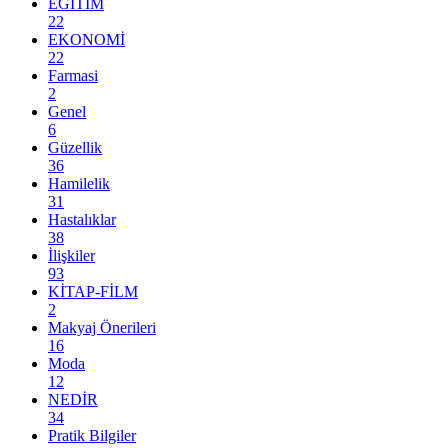
EĞİTİM
22
EKONOMİ
22
Farmasi
2
Genel
6
Güzellik
36
Hamilelik
31
Hastalıklar
38
İlişkiler
93
KİTAP-FİLM
2
Makyaj Önerileri
16
Moda
12
NEDİR
34
Pratik Bilgiler