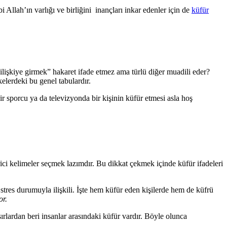
Allah’ın varlığı ve birliğini inançları inkar edenler için de
küfür
lişkiye girmek” hakaret ifade etmez ama türlü diğer muadili eder?
elerdeki bu genel tabulardır.
ir sporcu ya da televizyonda bir kişinin küfür etmesi asla hoş
irici kelimeler seçmek lazımdır. Bu dikkat çekmek içinde küfür ifadeleri
res durumuyla ilişkili. İşte hem küfür eden kişilerde hem de küfrü
or.
ırlardan beri insanlar arasındaki küfür vardır. Böyle olunca