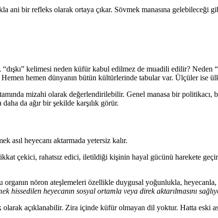
a ani bir refleks olarak ortaya çıkar. Sövmek manasına gelebileceği gibi 
 “dışkı” kelimesi neden küfür kabul edilmez de muadili edilir? Neden “i
r. Hemen hemen dünyanın bütün kültürlerinde tabular var. Ülçüler ise ülk
tamında mizahi olarak değerlendirilebilir. Genel manasa bir politikacı, b
 daha da ağır bir şekilde karşılık görür.
mek asıl heyecanı aktarmada yetersiz kalır.
kkat çekici, rahatsız edici, iletildiği kişinin hayal gücünü harekete geç
organın nöron ateşlemeleri özellikle duygusal yoğunlukla, heyecanla, st
mek hissedilen heyecanın sosyal ortamla veya direk aktarılmasını sağlıy
larak açıklanabilir. Zira içinde küfür olmayan dil yoktur. Hatta eski as