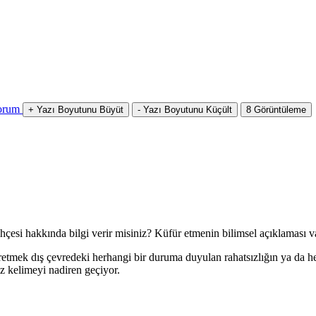
orum
+
Yazı Boyutunu Büyüt
-
Yazı Boyutunu Küçült
8
Görüntüleme
ihçesi hakkında bilgi verir misiniz? Küfür etmenin bilimsel açıklaması v
üfretmek dış çevredeki herhangi bir duruma duyulan rahatsızlığın ya da h
yüz kelimeyi nadiren geçiyor.