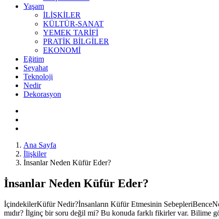
Yaşam
İLİŞKİLER
KÜLTÜR-SANAT
YEMEK TARİFİ
PRATİK BİLGİLER
EKONOMİ
Eğitim
Seyahat
Teknoloji
Nedir
Dekorasyon
Ana Sayfa
İlişkiler
İnsanlar Neden Küfür Eder?
İnsanlar Neden Küfür Eder?
İçindekilerKüfür Nedir?İnsanların Küfür Etmesinin SebepleriBenceNeden
mıdır? İlginç bir soru değil mi? Bu konuda farklı fikirler var. Bilime g