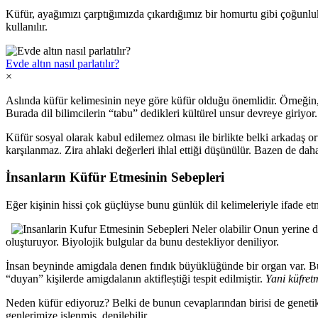
Küfür, ayağımızı çarptığımızda çıkardığımız bir homurtu gibi çoğunlukl
kullanılır.
Evde altın nasıl parlatılır?
×
Aslında küfür kelimesinin neye göre küfür olduğu önemlidir. Örneğin,
Burada dil bilimcilerin “tabu” dedikleri kültürel unsur devreye giriyo
Küfür sosyal olarak kabul edilemez olması ile birlikte belki arkadaş or
karşılanmaz. Zira ahlaki değerleri ihlal ettiği düşünülür. Bazen de daha
İnsanların Küfür Etmesinin Sebepleri
Eğer kişinin hissi çok güçlüyse bunu günlük dil kelimeleriyle ifade et
Onun yerine di
oluşturuyor. Biyolojik bulgular da bunu destekliyor deniliyor.
İnsan beyninde amigdala denen fındık büyüklüğünde bir organ var. Bu 
“duyan” kişilerde amigdalanın aktifleștiği tespit edilmiştir.
Yani küfret
Neden küfür ediyoruz? Belki de bunun cevaplarından birisi de genetik o
genlerimize işlenmiş denilebilir.