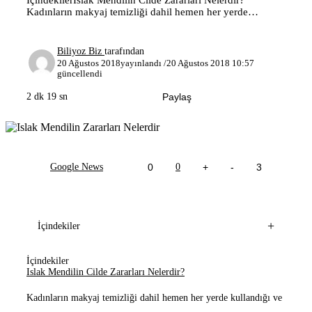
İçindekilerIslak Mendilin Cilde Zararları Nelerdir?
Kadınların makyaj temizliği dahil hemen her yerde
kullandığı ve bir çoğunun çantasından ayırmadığı, çocuk
ve bebeklerin ise özellikle genel tuvalet ihtiyaçları
dahilinde sıkça kullanılan ıslak mendillerin zararlarını hiç
Biliyoz Biz
tarafından
araştırdınız mı? Hadi hep beraber inceleyelim ıslak
20 Ağustos 2018
yayınlandı /
20 Ağustos 2018 10:57
mendilin cilde zararları nelermiş. Her derde deva olarak
güncellendi
görünen kadınların yanından...
2 dk 19 sn
Paylaş
Google News
0
0
+
-
3
+
İçindekiler
İçindekiler
Islak Mendilin Cilde Zararları Nelerdir?
Kadınların makyaj temizliği dahil hemen her yerde kullandığı ve