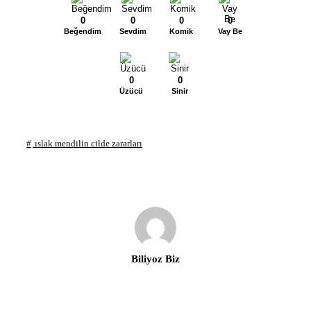
0
0
0
0
Beğendim
Sevdim
Komik
Vay Be
0
0
Üzücü
Sinir
ıslak mendilin cilde zararları
Biliyoz Biz