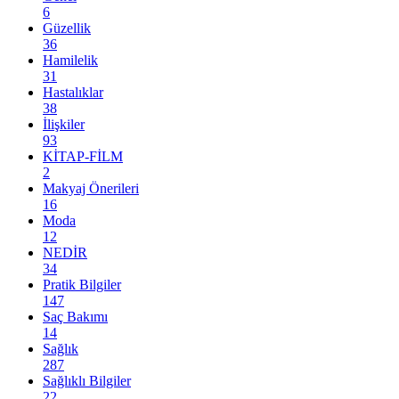
6
Güzellik
36
Hamilelik
31
Hastalıklar
38
İlişkiler
93
KİTAP-FİLM
2
Makyaj Önerileri
16
Moda
12
NEDİR
34
Pratik Bilgiler
147
Saç Bakımı
14
Sağlık
287
Sağlıklı Bilgiler
22