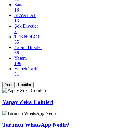
Sanat
16
SEYAHAT
13
Şok Diyetler
2
TEKNOLOJİ
35
Yararlı Bitkiler
58
Yaşam
196
Yemek Tarifi
31
Yeni
Popüler
Yapay Zeka Coinleri
Turuncu WhatsApp Nedir?