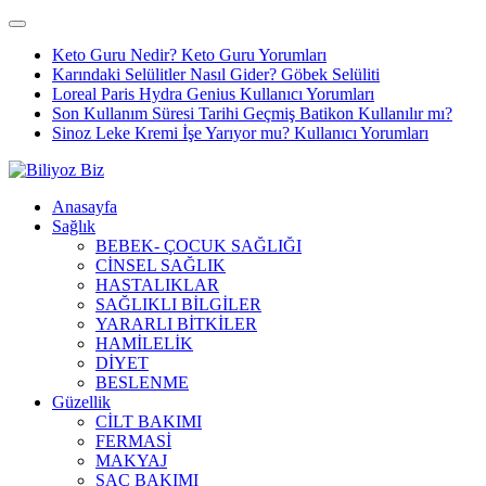
Keto Guru Nedir? Keto Guru Yorumları
Karındaki Selülitler Nasıl Gider? Göbek Selüliti
Loreal Paris Hydra Genius Kullanıcı Yorumları
Son Kullanım Süresi Tarihi Geçmiş Batikon Kullanılır mı?
Sinoz Leke Kremi İşe Yarıyor mu? Kullanıcı Yorumları
Anasayfa
Sağlık
BEBEK- ÇOCUK SAĞLIĞI
CİNSEL SAĞLIK
HASTALIKLAR
SAĞLIKLI BİLGİLER
YARARLI BİTKİLER
HAMİLELİK
DİYET
BESLENME
Güzellik
CİLT BAKIMI
FERMASİ
MAKYAJ
SAÇ BAKIMI