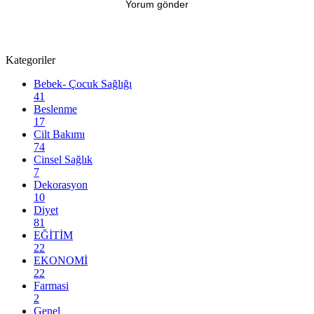
Kategoriler
Bebek- Çocuk Sağlığı
41
Beslenme
17
Cilt Bakımı
74
Cinsel Sağlık
7
Dekorasyon
10
Diyet
81
EĞİTİM
22
EKONOMİ
22
Farmasi
2
Genel