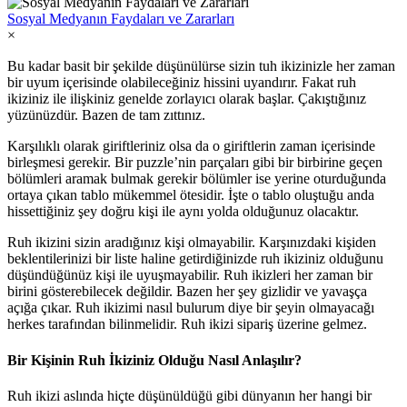
Sosyal Medyanın Faydaları ve Zararları
×
Bu kadar basit bir şekilde düşünülürse sizin tuh ikizinizle her zaman
bir uyum içerisinde olabileceğiniz hissini uyandırır. Fakat ruh
ikiziniz ile ilişkiniz genelde zorlayıcı olarak başlar. Çakıştığınız
yüzünüzdür. Bazen de tam zıttınız.
Karşılıklı olarak giriftleriniz olsa da o giriftlerin zaman içerisinde
birleşmesi gerekir. Bir puzzle’nin parçaları gibi bir birbirine geçen
bölümleri aramak bulmak gerekir bölümler ise yerine oturduğunda
ortaya çıkan tablo mükemmel ötesidir. İşte o tablo oluştuğu anda
hissettiğiniz şey doğru kişi ile aynı yolda olduğunuz olacaktır.
Ruh ikizini sizin aradığınız kişi olmayabilir. Karşınızdaki kişiden
beklentilerinizi bir liste haline getirdiğinizde ruh ikiziniz olduğunu
düşündüğünüz kişi ile uyuşmayabilir. Ruh ikizleri her zaman bir
birini gösterebilecek değildir. Bazen her şey gizlidir ve yavaşça
açığa çıkar. Ruh ikizimi nasıl bulurum diye bir şeyin olmayacağı
herkes tarafından bilinmelidir. Ruh ikizi sipariş üzerine gelmez.
Bir Kişinin Ruh İkiziniz Olduğu Nasıl Anlaşılır?
Ruh ikizi aslında hiçte düşünüldüğü gibi dünyanın her hangi bir