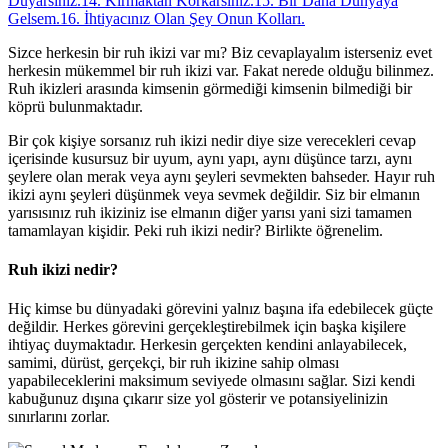
Duyarsınız.
14. Kırmaktan Korkarsınız.
15. Bir Daha Dünyaya
Gelsem.
16. İhtiyacınız Olan Şey Onun Kolları.
Sizce herkesin bir ruh ikizi var mı? Biz cevaplayalım isterseniz evet
herkesin mükemmel bir ruh ikizi var. Fakat nerede olduğu bilinmez.
Ruh ikizleri arasında kimsenin görmediği kimsenin bilmediği bir
köprü bulunmaktadır.
Bir çok kişiye sorsanız ruh ikizi nedir diye size verecekleri cevap
içerisinde kusursuz bir uyum, aynı yapı, aynı düşünce tarzı, aynı
şeylere olan merak veya aynı şeyleri sevmekten bahseder. Hayır ruh
ikizi aynı şeyleri düşünmek veya sevmek değildir. Siz bir elmanın
yarısısınız ruh ikiziniz ise elmanın diğer yarısı yani sizi tamamen
tamamlayan kişidir. Peki ruh ikizi nedir? Birlikte öğrenelim.
Ruh ikizi nedir?
Hiç kimse bu dünyadaki görevini yalnız başına ifa edebilecek güçte
değildir. Herkes görevini gerçekleştirebilmek için başka kişilere
ihtiyaç duymaktadır. Herkesin gerçekten kendini anlayabilecek,
samimi, dürüst, gerçekçi, bir ruh ikizine sahip olması
yapabileceklerini maksimum seviyede olmasını sağlar. Sizi kendi
kabuğunuz dışına çıkarır size yol gösterir ve potansiyelinizin
sınırlarını zorlar.