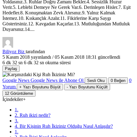
Yoldasınız.3. Ruhlar Doğru Zamanı Bekler.4. Sessizlik Huzur
Verir.5. Leblebi Demeye Ne Gerek Var.6. Derinleşen Hisler.7. Eşit
Hedefler.8. Konuşmaktan Zevk Alırsınız.9. Yalnız Kalmak
İstemez.10. Kıskançlık Azalır.11. Fikirlerine Karşı Saygı
Gösterirsiniz.12. Kavgadan Kaçarlar.13. Mutluluğundan Mutluluk
Duyarsınız.14....
Biliyoz Biz
tarafından
5 Kasım 2018
yayınlandı /
05 Kasım 2018 18:31
güncellendi
6 dk 32 sn
6 dk 32 sn okuma süresi
Paylaş
Google News
Google News ile Abone Ol
0
Sesli Oku
0
Beğen
Yorum
+
Yazı Boyutunu Büyüt
-
Yazı Boyutunu Küçült
12
Görüntüleme
İçindekiler
+
1.
2. Ruh ikizi nedir?
3.
4. Bir Kişinin Ruh İkiziniz Olduğu Nasıl Anlaşılır?
1.