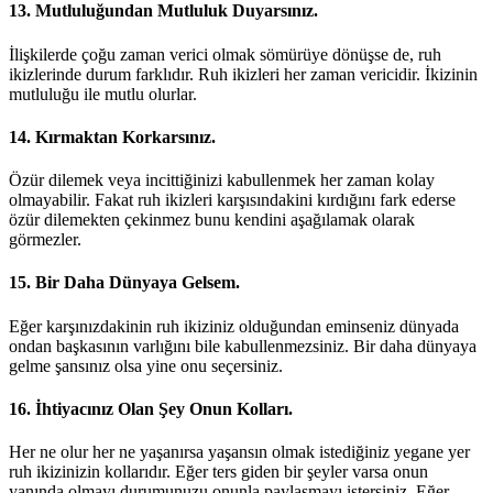
13. Mutluluğundan Mutluluk Duyarsınız.
İlişkilerde çoğu zaman verici olmak sömürüye dönüşse de, ruh
ikizlerinde durum farklıdır. Ruh ikizleri her zaman vericidir. İkizinin
mutluluğu ile mutlu olurlar.
14. Kırmaktan Korkarsınız.
Özür dilemek veya incittiğinizi kabullenmek her zaman kolay
olmayabilir. Fakat ruh ikizleri karşısındakini kırdığını fark ederse
özür dilemekten çekinmez bunu kendini aşağılamak olarak
görmezler.
15. Bir Daha Dünyaya Gelsem.
Eğer karşınızdakinin ruh ikiziniz olduğundan eminseniz dünyada
ondan başkasının varlığını bile kabullenmezsiniz. Bir daha dünyaya
gelme şansınız olsa yine onu seçersiniz.
16. İhtiyacınız Olan Şey Onun Kolları.
Her ne olur her ne yaşanırsa yaşansın olmak istediğiniz yegane yer
ruh ikizinizin kollarıdır. Eğer ters giden bir şeyler varsa onun
yanında olmayı durumunuzu onunla paylaşmayı istersiniz. Eğer