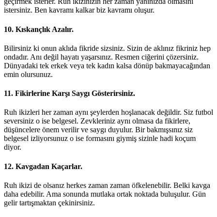
geçirmek isterler. Ruh ikizinizin her zaman yanınızda olmasını
istersiniz. Ben kavramı kalkar biz kavramı oluşur.
10. Kıskançlık Azalır.
Bilirsiniz ki onun aklıda fikride sizsiniz. Sizin de aklınız fikriniz hep
ondadır. Anı değil hayatı yaşarsınız. Resmen ciğerini çözersiniz.
Dünyadaki tek erkek veya tek kadın kalsa dönüp bakmayacağından
emin olursunuz.
11. Fikirlerine Karşı Saygı Gösterirsiniz.
Ruh ikizleri her zaman aynı şeylerden hoşlanacak değildir. Siz futbol
seversiniz o ise belgesel. Zevkleriniz aynı olmasa da fikirlere,
düşüncelere önem verilir ve saygı duyulur. Bir bakmışsınız siz
belgesel izliyorsunuz o ise formasını giymiş sizinle hadi koçum
diyor.
12. Kavgadan Kaçarlar.
Ruh ikizi de olsanız herkes zaman zaman öfkelenebilir. Belki kavga
daha edebilir. Ama sonunda mutlaka ortak noktada buluşulur. Gün
gelir tartışmaktan çekinirsiniz.