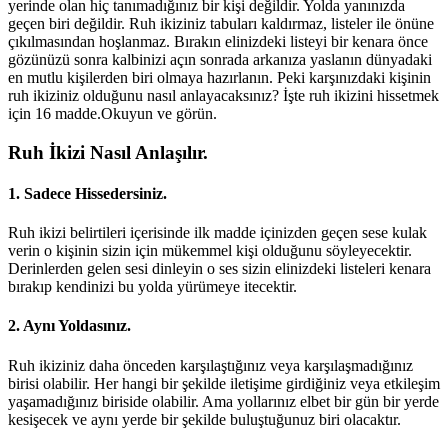
yerinde olan hiç tanımadığınız bir kişi değildir. Yolda yanınızda
geçen biri değildir. Ruh ikiziniz tabuları kaldırmaz, listeler ile önüne
çıkılmasından hoşlanmaz. Bırakın elinizdeki listeyi bir kenara önce
gözünüzü sonra kalbinizi açın sonrada arkanıza yaslanın dünyadaki
en mutlu kişilerden biri olmaya hazırlanın. Peki karşınızdaki kişinin
ruh ikiziniz olduğunu nasıl anlayacaksınız? İşte ruh ikizini hissetmek
için 16 madde.Okuyun ve görün.
Ruh İkizi Nasıl Anlaşılır.
1. Sadece Hissedersiniz.
Ruh ikizi belirtileri içerisinde ilk madde içinizden geçen sese kulak
verin o kişinin sizin için mükemmel kişi olduğunu söyleyecektir.
Derinlerden gelen sesi dinleyin o ses sizin elinizdeki listeleri kenara
bırakıp kendinizi bu yolda yürümeye itecektir.
2. Aynı Yoldasınız.
Ruh ikiziniz daha önceden karşılaştığınız veya karşılaşmadığınız
birisi olabilir. Her hangi bir şekilde iletişime girdiğiniz veya etkileşim
yaşamadığınız biriside olabilir. Ama yollarınız elbet bir gün bir yerde
kesişecek ve aynı yerde bir şekilde buluştuğunuz biri olacaktır.