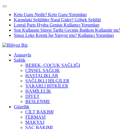
Keto Guru Nedir? Keto Guru Yorumları
Karındaki Selülitler Nasıl Gider? Göbek Selüliti
Loreal Paris Hydra Genius Kullanıcı Yorumları
Son Kullanım Süresi Tarihi Geçmiş Batikon Kullanılır mı?
Sinoz Leke Kremi İşe Yarıyor mu? Kullanıcı Yorumları
Anasayfa
Sağlık
BEBEK- ÇOCUK SAĞLIĞI
CİNSEL SAĞLIK
HASTALIKLAR
SAĞLIKLI BİLGİLER
YARARLI BİTKİLER
HAMİLELİK
DİYET
BESLENME
Güzellik
CİLT BAKIMI
FERMASİ
MAKYAJ
SAÇ BAKIMI