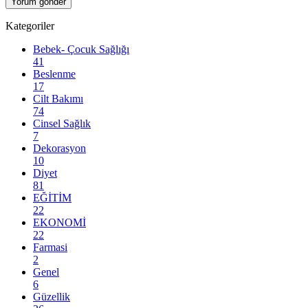
Kategoriler
Bebek- Çocuk Sağlığı
41
Beslenme
17
Cilt Bakımı
74
Cinsel Sağlık
7
Dekorasyon
10
Diyet
81
EĞİTİM
22
EKONOMİ
22
Farmasi
2
Genel
6
Güzellik