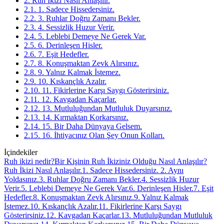
2. Ruh İkizi Nasıl Anlaşılır.
2.1. 1. Sadece Hissedersiniz.
2.2. 3. Ruhlar Doğru Zamanı Bekler.
2.3. 4. Sessizlik Huzur Verir.
2.4. 5. Leblebi Demeye Ne Gerek Var.
2.5. 6. Derinleşen Hisler.
2.6. 7. Eşit Hedefler.
2.7. 8. Konuşmaktan Zevk Alırsınız.
2.8. 9. Yalnız Kalmak İstemez.
2.9. 10. Kıskançlık Azalır.
2.10. 11. Fikirlerine Karşı Saygı Gösterirsiniz.
2.11. 12. Kavgadan Kaçarlar.
2.12. 13. Mutluluğundan Mutluluk Duyarsınız.
2.13. 14. Kırmaktan Korkarsınız.
2.14. 15. Bir Daha Dünyaya Gelsem.
2.15. 16. İhtiyacınız Olan Şey Onun Kolları.
İçindekiler
Ruh ikizi nedir?
Bir Kişinin Ruh İkiziniz Olduğu Nasıl Anlaşılır?
Ruh İkizi Nasıl Anlaşılır.
1. Sadece Hissedersiniz.
2. Aynı
Yoldasınız.
3. Ruhlar Doğru Zamanı Bekler.
4. Sessizlik Huzur
Verir.
5. Leblebi Demeye Ne Gerek Var.
6. Derinleşen Hisler.
7. Eşit
Hedefler.
8. Konuşmaktan Zevk Alırsınız.
9. Yalnız Kalmak
İstemez.
10. Kıskançlık Azalır.
11. Fikirlerine Karşı Saygı
Gösterirsiniz.
12. Kavgadan Kaçarlar.
13. Mutluluğundan Mutluluk