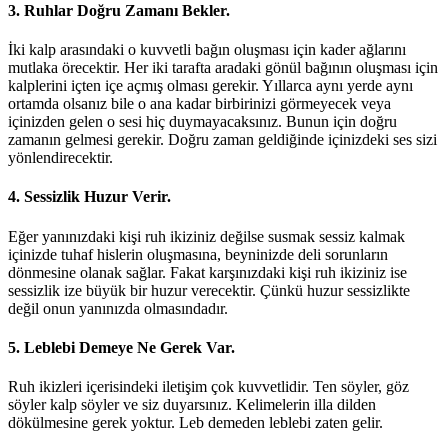
3. Ruhlar Doğru Zamanı Bekler.
İki kalp arasındaki o kuvvetli bağın oluşması için kader ağlarını
mutlaka örecektir. Her iki tarafta aradaki gönül bağının oluşması için
kalplerini içten içe açmış olması gerekir. Yıllarca aynı yerde aynı
ortamda olsanız bile o ana kadar birbirinizi görmeyecek veya
içinizden gelen o sesi hiç duymayacaksınız. Bunun için doğru
zamanın gelmesi gerekir. Doğru zaman geldiğinde içinizdeki ses sizi
yönlendirecektir.
4. Sessizlik Huzur Verir.
Eğer yanınızdaki kişi ruh ikiziniz değilse susmak sessiz kalmak
içinizde tuhaf hislerin oluşmasına, beyninizde deli sorunların
dönmesine olanak sağlar. Fakat karşınızdaki kişi ruh ikiziniz ise
sessizlik ize büyük bir huzur verecektir. Çünkü huzur sessizlikte
değil onun yanınızda olmasındadır.
5. Leblebi Demeye Ne Gerek Var.
Ruh ikizleri içerisindeki iletişim çok kuvvetlidir. Ten söyler, göz
söyler kalp söyler ve siz duyarsınız. Kelimelerin illa dilden
dökülmesine gerek yoktur. Leb demeden leblebi zaten gelir.