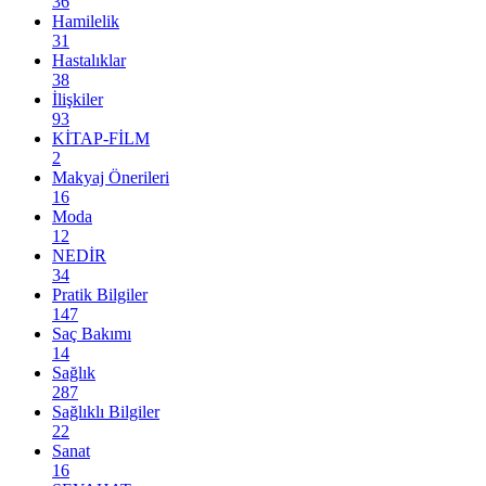
36
Hamilelik
31
Hastalıklar
38
İlişkiler
93
KİTAP-FİLM
2
Makyaj Önerileri
16
Moda
12
NEDİR
34
Pratik Bilgiler
147
Saç Bakımı
14
Sağlık
287
Sağlıklı Bilgiler
22
Sanat
16