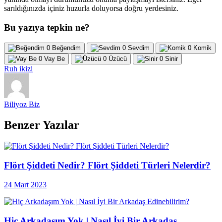
sarıldığınızda içiniz huzurla doluyorsa doğru yerdesiniz.
Bu yazıya tepkin ne?
0
Beğendim
0
Sevdim
0
Komik
0
Vay Be
0
Üzücü
0
Sinir
Ruh ikizi
Biliyoz Biz
Benzer Yazılar
Flört Şiddeti Nedir? Flört Şiddeti Türleri Nelerdir?
24 Mart 2023
Hiç Arkadaşım Yok | Nasıl İyi Bir Arkadaş