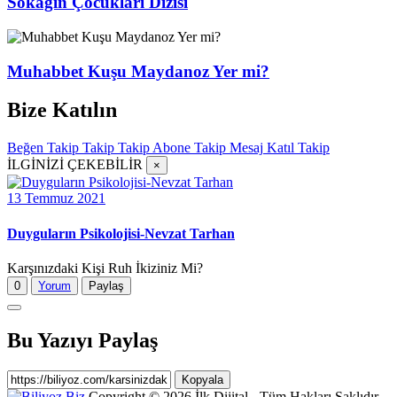
Sokağın Çocukları Dizisi
Muhabbet Kuşu Maydanoz Yer mi?
Bize Katılın
Beğen
Takip
Takip
Takip
Abone
Takip
Mesaj
Katıl
Takip
İLGİNİZİ ÇEKEBİLİR
×
13 Temmuz 2021
Duyguların Psikolojisi-Nevzat Tarhan
Karşınızdaki Kişi Ruh İkiziniz Mi?
0
Yorum
Paylaş
Bu Yazıyı Paylaş
Kopyala
Copyright © 2026 İlk Dijital - Tüm Hakları Saklıdır.