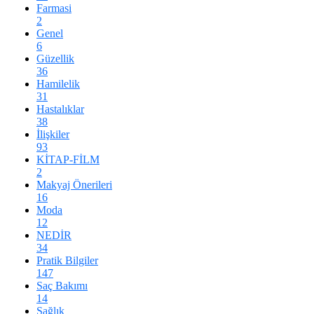
Farmasi
2
Genel
6
Güzellik
36
Hamilelik
31
Hastalıklar
38
İlişkiler
93
KİTAP-FİLM
2
Makyaj Önerileri
16
Moda
12
NEDİR
34
Pratik Bilgiler
147
Saç Bakımı
14
Sağlık