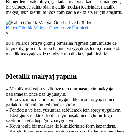
Kemerden, ayakkabıya, çantadan makyaja kadar uzanan geniş
bir yelpazeye sahip olan metalik modası içerisinde, metalik
makyaj tekniklerini biliyoz.com kadın ekibi sizler için araştırdı.
Kalıcı Günlük Makyaj Önerileri ve Ürünleri
×
80’li yıllarda ortaya çıkmış olmasına rağmen günümüzde de
büyük ilgi gören, kırmızı halının vazgeçilmezleri içerisinde olan
metalik makyajı sizde evinizde rahatlıkla yapabilirsiniz.
Metalik makyaj yapımı
– Metalik makyajın yüzünüze tam oturmasın için makyaja
başlamadan önce baz uygulayın.
– Bazı yüzünüze tam olarak uyguladıktan sonra yapısı ince
parlak fondöteni tüm yüzünüze sürün.
– Fondöten ve bazı yüzünüze sabitlemek için sprey uygulayın.
– İstediğiniz renkteki likit farı yumuşak ince uçlu bir fırça
yardımı ile göz kapağınıza uygulayın.
– Koyu tonlu bir maskara ile kirpiklerinize form kazandırın.
– Kirpik diplerine eyeliner uygulayarak göz hatlarınızı meydana