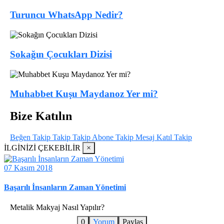
Turuncu WhatsApp Nedir?
Sokağın Çocukları Dizisi
Muhabbet Kuşu Maydanoz Yer mi?
Bize Katılın
Beğen
Takip
Takip
Takip
Abone
Takip
Mesaj
Katıl
Takip
İLGİNİZİ ÇEKEBİLİR
×
07 Kasım 2018
Başarılı İnsanların Zaman Yönetimi
Metalik Makyaj Nasıl Yapılır?
0
Yorum
Paylaş