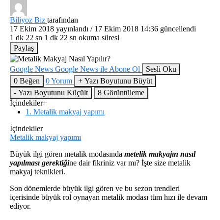
Biliyoz Biz
tarafından
17 Ekim 2018
yayınlandı /
17 Ekim 2018 14:36
güncellendi
1 dk 22 sn
1 dk 22 sn okuma süresi
Paylaş
Google News
Google News ile Abone Ol
Sesli Oku
0
Beğen
0
Yorum
+
Yazı Boyutunu Büyüt
-
Yazı Boyutunu Küçült
8
Görüntüleme
İçindekiler
+
1. Metalik makyaj yapımı
İçindekiler
Metalik makyaj yapımı
Büyük ilgi gören metalik modasında
metelik makyajın nasıl
yapılması gerektiği
ne dair fikriniz var mı? İşte size metalik
makyaj teknikleri.
Son dönemlerde büyük ilgi gören ve bu sezon trendleri
içerisinde büyük rol oynayan metalik modası tüm hızı ile devam
ediyor.