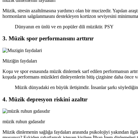
müzik dinlemenin faydaları
Müzik, stresin azaltılmasına yardımcı olan bir mucizedir. Yapılan ara
hormonların salgılanmasını destekleyen kortizon seviyesini minimuma
Dünyanın en ünlü ve en popüler dili müziktir. PSY
3. Müzik spor performansını arttırır
Müziğin faydaları
Koşu ve spor esnasında müzik dinlemek sarf edilen performansın artma
koşuda performans müzikleri dinleyenlerin bitiş çizgisine daha önce va
Müzik dünyadaki en büyük iletişimdir. İnsanlar şarkı söylediğini
4. Müzik depresyon riskini azaltır
müzik ruhun gıdasıdır
Müzik dinlemenin sağlığa faydaları arasında psikolojiyi yakından il
musunuz? Eskiden rahatlamak isteyen kişilere İlhan İrem dinlemeleri ta