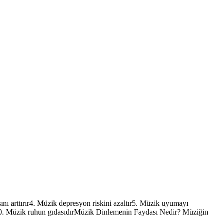
ı arttırır4. Müzik depresyon riskini azaltır5. Müzik uyumayı
r10. Müzik ruhun gıdasıdırMüzik Dinlemenin Faydası Nedir? Müziğin