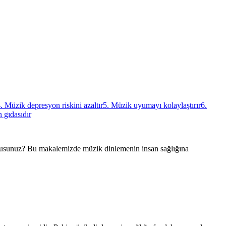
. Müzik depresyon riskini azaltır
5. Müzik uyumayı kolaylaştırır
6.
 gıdasıdır
or musunuz? Bu makalemizde müzik dinlemenin insan sağlığına