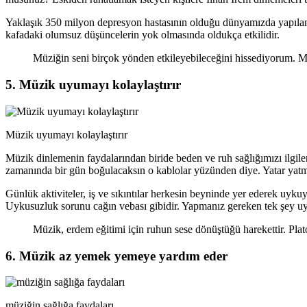
Yaklaşık 350 milyon depresyon hastasının olduğu dünyamızda yapılan
kafadaki olumsuz düşüncelerin yok olmasında oldukça etkilidir.
Müziğin seni birçok yönden etkileyebileceğini hissediyorum. Mut
5. Müzik uyumayı kolaylaştırır
Müzik uyumayı kolaylaştırır
Müzik dinlemenin faydalarından biride beden ve ruh sağlığımızı ilgil
zamanında bir gün boğulacaksın o kablolar yüzünden diye. Yatar yat
Günlük aktiviteler, iş ve sıkıntılar herkesin beyninde yer ederek uyk
Uykusuzluk sorunu cağın vebası gibidir. Yapmanız gereken tek şey u
Müzik, erdem eğitimi için ruhun sese dönüştüğü harekettir. Pla
6. Müzik az yemek yemeye yardım eder
müziğin sağlığa faydaları