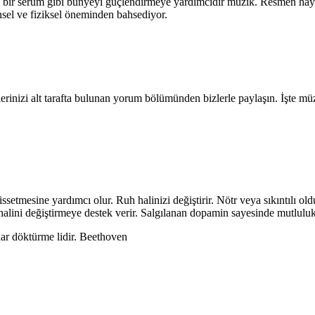
a, bir serum gibi bünyeyi güçlendirmeye yardımcıdır müzik. Resmen haya
nsel ve fiziksel öneminden bahsediyor.
lerinizi alt tarafta bulunan yorum bölümünden bizlerle paylaşın. İşte mü
ssetmesine yardımcı olur. Ruh halinizi değiştirir. Nötr veya sıkıntılı ol
alini değiştirmeye destek verir. Salgılanan dopamin sayesinde mutluluk
ar döktürme lidir. Beethoven