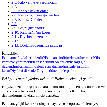
2.3. Kilo vermeye yardımcıdır
2.4.
2.5. Kanser riskini önler
2.6. Kemik sağlığını güçlendirir
2.7. Kansızlığı önler
2.8.
2.9. Beyni güçlendirir
2.10. Kalp sağlığını korur
2.11. Diyabeti düzenler
2.12.
2.13. Doğum döneminde patlıcan
İçindekiler
Patlıcanın faydaları nelerdir?
Patlıcan sindirimde yardım eder.
Kilo
vermeye yardımcıdır
Kanser riskini önler
Kemik sağlığını
güçlendirir
Kansızlığı önler
Beyni güçlendirir
Kalp sağlığını
korur
Diyabeti düzenler
Doğum döneminde patlıcan
Peki patlıcanın faydaları nelerdir? Patlıcan nelere iyi gelir?
Bu yazımızda tartışmasız olarak Türk mutfağının en çok tüketilen ve
en sevilen sebzelerinden biri olan patlıcanın belki de hiç
duymadığınız faydalarını ele alacağız.
Patlıcan, güçlü kemikler oluşturmaya ve osteoporozu önlemeye,