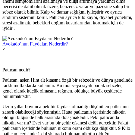
anemi semptomlarını azaltmaya ve bilişi artırmaya yardımcı olma
becerisi de dahil olmak üzere, benzersiz yarar yelpazesine sahip bir
sebze olarak bilinir. Kalp ve damar sağlığını iyileştirir ve ayrıca
sindirim sistemini korur. Patlıcan ayrıca kilo kaybı, diyabet yönetimi,
stresi azaltmak, bebekleri doğum kusurlarından korumak için de
iyidir .
Avokado’nun Faydaları Nederdir?
×
Patlıcan nedir?
Patlıcan, aslen Hint alt kıtasına özgü bir sebzedir ve dünya genelinde
farklı mutfaklarda kullanılır. Bu mor veya siyah parlak sebzeler,
genel olarak küçük olmasına rağmen, oldukça büyük çeşitlerde
bulunmaktadır.
Uzun yıllar boyunca pek bir faydası olmadığı düşünülen patlıcanın
zararlı olabileceği söylenmiştir. Hatta patlıcanın içerisinde nikotin
olduğu bilgisi de halk arasında dolaşmaktadır. Peki patlıcanda
nikotin var mı? Evet var bu bir şehir efsanesi değil gerçektir. Fakat
patlıcanın içerisinde bulunan nikotin oranı oldukça düşüktür. 9 Kilo
patlıcan içerisinde 1 dal sigarada bulunan nikotin olduğu