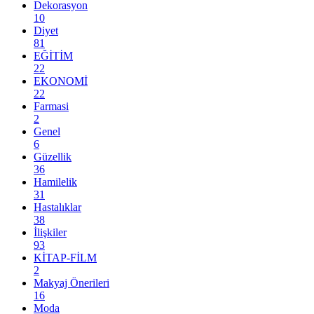
Dekorasyon
10
Diyet
81
EĞİTİM
22
EKONOMİ
22
Farmasi
2
Genel
6
Güzellik
36
Hamilelik
31
Hastalıklar
38
İlişkiler
93
KİTAP-FİLM
2
Makyaj Önerileri
16
Moda