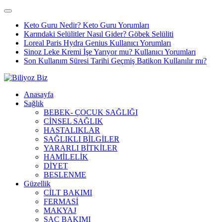
Keto Guru Nedir? Keto Guru Yorumları
Karındaki Selülitler Nasıl Gider? Göbek Selüliti
Loreal Paris Hydra Genius Kullanıcı Yorumları
Sinoz Leke Kremi İşe Yarıyor mu? Kullanıcı Yorumları
Son Kullanım Süresi Tarihi Geçmiş Batikon Kullanılır mı?
Anasayfa
Sağlık
BEBEK- ÇOCUK SAĞLIĞI
CİNSEL SAĞLIK
HASTALIKLAR
SAĞLIKLI BİLGİLER
YARARLI BİTKİLER
HAMİLELİK
DİYET
BESLENME
Güzellik
CİLT BAKIMI
FERMASİ
MAKYAJ
SAÇ BAKIMI