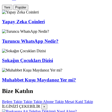
Yeni
Popüler
Yapay Zeka Coinleri
Turuncu WhatsApp Nedir?
Sokağın Çocukları Dizisi
Muhabbet Kuşu Maydanoz Yer mi?
Bize Katılın
Beğen
Takip
Takip
Takip
Abone
Takip
Mesaj
Katıl
Takip
İLGİNİZİ ÇEKEBİLİR
×