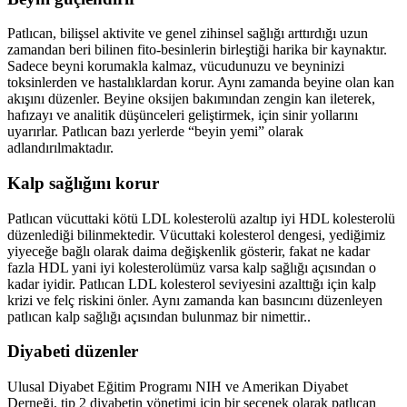
Patlıcan, bilişsel aktivite ve genel zihinsel sağlığı arttırdığı uzun
zamandan beri bilinen fito-besinlerin birleştiği harika bir kaynaktır.
Sadece beyni korumakla kalmaz, vücudunuzu ve beyninizi
toksinlerden ve hastalıklardan korur. Aynı zamanda beyine olan kan
akışını düzenler. Beyine oksijen bakımından zengin kan ileterek,
hafızayı ve analitik düşünceleri geliştirmek, için sinir yollarını
uyarırlar. Patlıcan bazı yerlerde “beyin yemi” olarak
adlandırılmaktadır.
Kalp sağlığını korur
Patlıcan vücuttaki kötü LDL kolesterolü azaltıp iyi HDL kolesterolü
düzenlediği bilinmektedir. Vücuttaki kolesterol dengesi, yediğimiz
yiyeceğe bağlı olarak daima değişkenlik gösterir, fakat ne kadar
fazla HDL yani iyi kolesterolümüz varsa kalp sağlığı açısından o
kadar iyidir. Patlıcan LDL kolesterol seviyesini azalttığı için kalp
krizi ve felç riskini önler. Aynı zamanda kan basıncını düzenleyen
patlıcan kalp sağlığı açısından bulunmaz bir nimettir..
Diyabeti düzenler
Ulusal Diyabet Eğitim Programı NIH ve Amerikan Diyabet
Derneği, tip 2 diyabetin yönetimi için bir seçenek olarak patlıcan