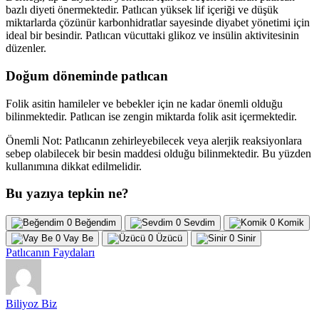
bazlı diyeti önermektedir. Patlıcan yüksek lif içeriği ve düşük
miktarlarda çözünür karbonhidratlar sayesinde diyabet yönetimi için
ideal bir besindir. Patlıcan vücuttaki glikoz ve insülin aktivitesinin
düzenler.
Doğum döneminde patlıcan
Folik asitin hamileler ve bebekler için ne kadar önemli olduğu
bilinmektedir. Patlıcan ise zengin miktarda folik asit içermektedir.
Önemli Not: Patlıcanın zehirleyebilecek veya alerjik reaksiyonlara
sebep olabilecek bir besin maddesi olduğu bilinmektedir. Bu yüzden
kullanımına dikkat edilmelidir.
Bu yazıya tepkin ne?
0
Beğendim
0
Sevdim
0
Komik
0
Vay Be
0
Üzücü
0
Sinir
Patlıcanın Faydaları
Biliyoz Biz