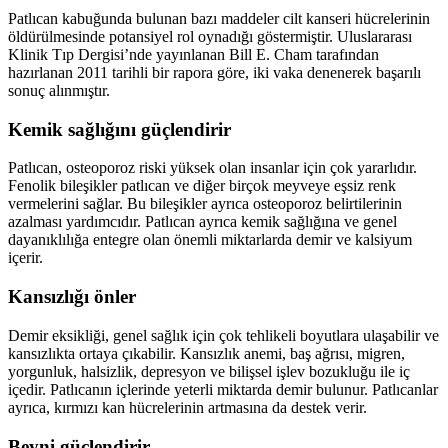
Patlıcan kabuğunda bulunan bazı maddeler cilt kanseri hücrelerinin
öldürülmesinde potansiyel rol oynadığı göstermiştir. Uluslararası
Klinik Tıp Dergisi’nde yayınlanan Bill E. Cham tarafından
hazırlanan 2011 tarihli bir rapora göre, iki vaka denenerek başarılı
sonuç alınmıştır.
Kemik sağlığını güçlendirir
Patlıcan, osteoporoz riski yüksek olan insanlar için çok yararlıdır.
Fenolik bileşikler patlıcan ve diğer birçok meyveye eşsiz renk
vermelerini sağlar. Bu bileşikler ayrıca osteoporoz belirtilerinin
azalması yardımcıdır. Patlıcan ayrıca kemik sağlığına ve genel
dayanıklılığa entegre olan önemli miktarlarda demir ve kalsiyum
içerir.
Kansızlığı önler
Demir eksikliği, genel sağlık için çok tehlikeli boyutlara ulaşabilir ve
kansızlıkta ortaya çıkabilir. Kansızlık anemi, baş ağrısı, migren,
yorgunluk, halsizlik, depresyon ve bilişsel işlev bozukluğu ile iç
içedir. Patlıcanın içlerinde yeterli miktarda demir bulunur. Patlıcanlar
ayrıca, kırmızı kan hücrelerinin artmasına da destek verir.
Beyni güçlendirir