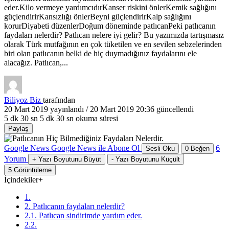
eder.Kilo vermeye yardımcıdırKanser riskini önlerKemik sağlığını
güçlendirirKansızlığı önlerBeyni güçlendirirKalp sağlığını
korurDiyabeti düzenlerDoğum döneminde patlıcanPeki patlıcanın
faydaları nelerdir? Patlıcan nelere iyi gelir? Bu yazımızda tartışmasız
olarak Türk mutfağının en çok tüketilen ve en sevilen sebzelerinden
biri olan patlıcanın belki de hiç duymadığınız faydalarını ele
alacağız. Patlıcan,...
Biliyoz Biz
tarafından
20 Mart 2019
yayınlandı /
20 Mart 2019 20:36
güncellendi
5 dk 30 sn
5 dk 30 sn okuma süresi
Paylaş
Google News
Google News ile Abone Ol
6
Sesli Oku
0
Beğen
Yorum
+
Yazı Boyutunu Büyüt
-
Yazı Boyutunu Küçült
5
Görüntüleme
İçindekiler
+
1.
2. Patlıcanın faydaları nelerdir?
2.1. Patlıcan sindirimde yardım eder.
2.2.