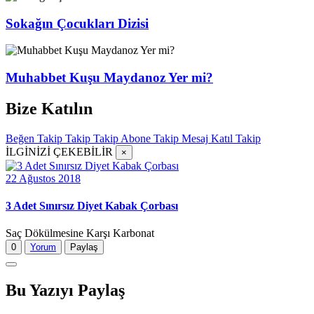
Sokağın Çocukları Dizisi
Muhabbet Kuşu Maydanoz Yer mi?
Bize Katılın
Beğen
Takip
Takip
Takip
Abone
Takip
Mesaj
Katıl
Takip
İLGİNİZİ ÇEKEBİLİR
×
22 Ağustos 2018
3 Adet Sınırsız Diyet Kabak Çorbası
Saç Dökülmesine Karşı Karbonat
0
Yorum
Paylaş
Bu Yazıyı Paylaş