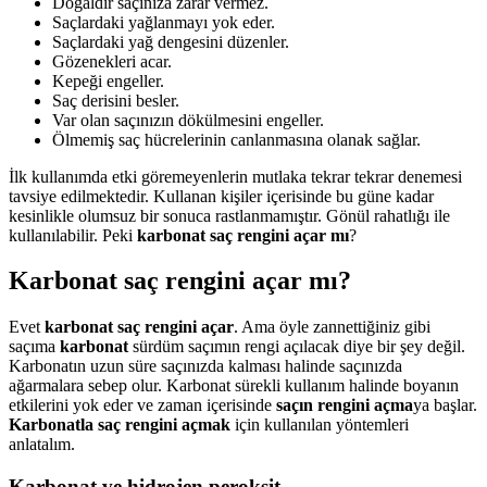
Doğaldır saçınıza zarar vermez.
Saçlardaki yağlanmayı yok eder.
Saçlardaki yağ dengesini düzenler.
Gözenekleri acar.
Kepeği engeller.
Saç derisini besler.
Var olan saçınızın dökülmesini engeller.
Ölmemiş saç hücrelerinin canlanmasına olanak sağlar.
İlk kullanımda etki göremeyenlerin mutlaka tekrar tekrar denemesi
tavsiye edilmektedir. Kullanan kişiler içerisinde bu güne kadar
kesinlikle olumsuz bir sonuca rastlanmamıştır. Gönül rahatlığı ile
kullanılabilir. Peki
karbonat saç rengini açar mı
?
Karbonat saç rengini açar mı?
Evet
karbonat saç rengini açar
. Ama öyle zannettiğiniz gibi
saçıma
karbonat
sürdüm saçımın rengi açılacak diye bir şey değil.
Karbonatın uzun süre saçınızda kalması halinde saçınızda
ağarmalara sebep olur. Karbonat sürekli kullanım halinde boyanın
etkilerini yok eder ve zaman içerisinde
saçın rengini açma
ya başlar.
Karbonatla saç rengini açmak
için kullanılan yöntemleri
anlatalım.
Karbonat ve hidrojen peroksit