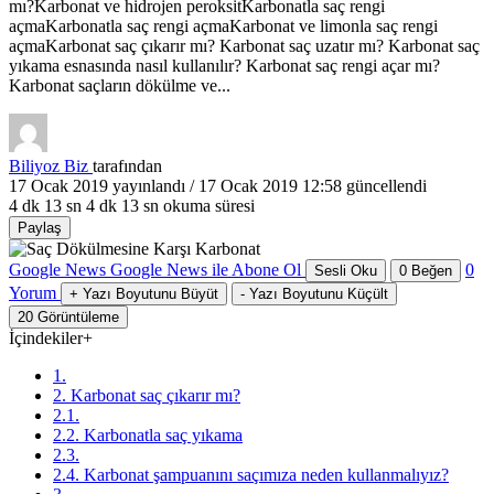
mı?Karbonat ve hidrojen peroksitKarbonatla saç rengi
açmaKarbonatla saç rengi açmaKarbonat ve limonla saç rengi
açmaKarbonat saç çıkarır mı? Karbonat saç uzatır mı? Karbonat saç
yıkama esnasında nasıl kullanılır? Karbonat saç rengi açar mı?
Karbonat saçların dökülme ve...
Biliyoz Biz
tarafından
17 Ocak 2019
yayınlandı /
17 Ocak 2019 12:58
güncellendi
4 dk 13 sn
4 dk 13 sn okuma süresi
Paylaş
Google News
Google News ile Abone Ol
0
Sesli Oku
0
Beğen
Yorum
+
Yazı Boyutunu Büyüt
-
Yazı Boyutunu Küçült
20
Görüntüleme
İçindekiler
+
1.
2. Karbonat saç çıkarır mı?
2.1.
2.2. Karbonatla saç yıkama
2.3.
2.4. Karbonat şampuanını saçımıza neden kullanmalıyız?