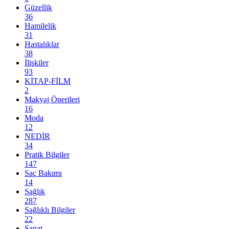
Güzellik
36
Hamilelik
31
Hastalıklar
38
İlişkiler
93
KİTAP-FİLM
2
Makyaj Önerileri
16
Moda
12
NEDİR
34
Pratik Bilgiler
147
Saç Bakımı
14
Sağlık
287
Sağlıklı Bilgiler
22
Sanat