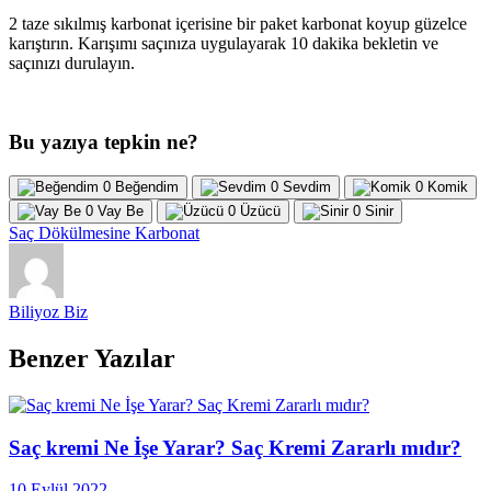
2 taze sıkılmış karbonat içerisine bir paket karbonat koyup güzelce
karıştırın. Karışımı saçınıza uygulayarak 10 dakika bekletin ve
saçınızı durulayın.
Bu yazıya tepkin ne?
0
Beğendim
0
Sevdim
0
Komik
0
Vay Be
0
Üzücü
0
Sinir
Saç Dökülmesine Karbonat
Biliyoz Biz
Benzer Yazılar
Saç kremi Ne İşe Yarar? Saç Kremi Zararlı mıdır?
10 Eylül 2022