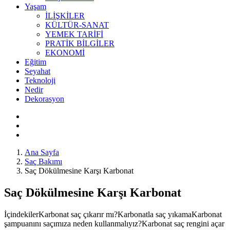
Yaşam
İLİŞKİLER
KÜLTÜR-SANAT
YEMEK TARİFİ
PRATİK BİLGİLER
EKONOMİ
Eğitim
Seyahat
Teknoloji
Nedir
Dekorasyon
Ana Sayfa
Saç Bakımı
Saç Dökülmesine Karşı Karbonat
Saç Dökülmesine Karşı Karbonat
İçindekilerKarbonat saç çıkarır mı?Karbonatla saç yıkamaKarbonat
şampuanını saçımıza neden kullanmalıyız?Karbonat saç rengini açar