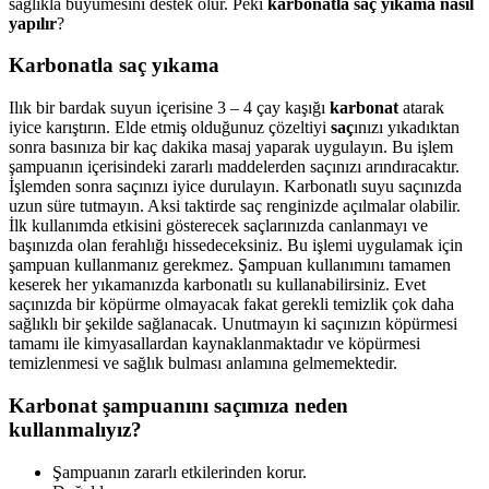
sağlıkla büyümesini destek olur. Peki
karbonatla saç yıkama nasıl
yapılır
?
Karbonatla saç yıkama
Ilık bir bardak suyun içerisine 3 – 4 çay kaşığı
karbonat
atarak
iyice karıştırın. Elde etmiş olduğunuz çözeltiyi
saç
ınızı yıkadıktan
sonra basınıza bir kaç dakika masaj yaparak uygulayın. Bu işlem
şampuanın içerisindeki zararlı maddelerden saçınızı arındıracaktır.
İşlemden sonra saçınızı iyice durulayın. Karbonatlı suyu saçınızda
uzun süre tutmayın. Aksi taktirde saç renginizde açılmalar olabilir.
İlk kullanımda etkisini gösterecek saçlarınızda canlanmayı ve
başınızda olan ferahlığı hissedeceksiniz. Bu işlemi uygulamak için
şampuan kullanmanız gerekmez. Şampuan kullanımını tamamen
keserek her yıkamanızda karbonatlı su kullanabilirsiniz. Evet
saçınızda bir köpürme olmayacak fakat gerekli temizlik çok daha
sağlıklı bir şekilde sağlanacak. Unutmayın ki saçınızın köpürmesi
tamamı ile kimyasallardan kaynaklanmaktadır ve köpürmesi
temizlenmesi ve sağlık bulması anlamına gelmemektedir.
Karbonat şampuanını saçımıza neden
kullanmalıyız?
Şampuanın zararlı etkilerinden korur.