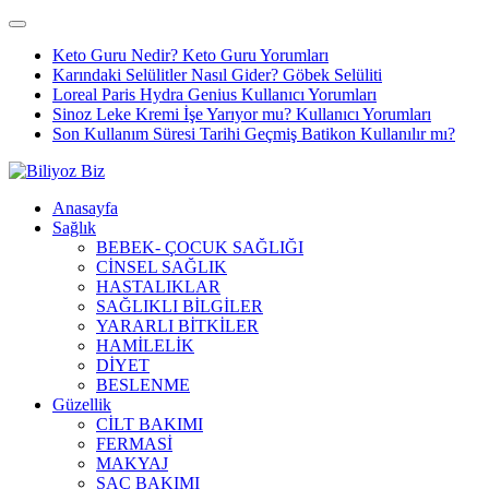
Keto Guru Nedir? Keto Guru Yorumları
Karındaki Selülitler Nasıl Gider? Göbek Selüliti
Loreal Paris Hydra Genius Kullanıcı Yorumları
Sinoz Leke Kremi İşe Yarıyor mu? Kullanıcı Yorumları
Son Kullanım Süresi Tarihi Geçmiş Batikon Kullanılır mı?
Anasayfa
Sağlık
BEBEK- ÇOCUK SAĞLIĞI
CİNSEL SAĞLIK
HASTALIKLAR
SAĞLIKLI BİLGİLER
YARARLI BİTKİLER
HAMİLELİK
DİYET
BESLENME
Güzellik
CİLT BAKIMI
FERMASİ
MAKYAJ
SAÇ BAKIMI