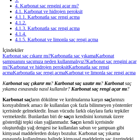
3.
4. Karbonat saç rengini açar mı?
4.1. Karbonat ve hidrojen peroksit
4.1.1. Karbonatla saç rengi açma
4.1.2.
4.1.3. Karbonatla saç rengi açma
4.1.4.
4.1.5. Karbonat ve limonla saç rengi açma
İçindekiler
Karbonat saç çıkarır mı?
Karbonatla saç yıkama
Karbonat
şampuanını saçımıza neden kullanmalıyız?
Karbonat saç rengini açar
mı?
Karbonat ve hidrojen peroksit
Karbonatla saç rengi
açma
Karbonatla saç rengi açma
Karbonat ve limonla saç rengi açma
K
arbonat saç çıkarır mı
?
Karbonat saç uzatır mı
?
Karbonat
saç
yıkama esnasında nasıl kullanılır?
Karbonat saç rengi açar mı
?
Karbonat
saç
ların dökülme ve kırılmalarına karşın
saç
larınızı
koruyabilmek amacı ile kullanılan çok fazla bilinmeyen yöntemler
içerisinde gelmektedir. İnsan vücudu farklı olaylara farkı tepkiler
vermektedir. Bunlardan biri de
saç
ın kendisini korumak üzere
gösterdiği tepki olan yağlanmadır.
Saç
ın kendi içerisinde
oluşturduğu yağ dengesi ise kullanılan sabun ve şampuan gibi
kimyasal maddelerden dolayı bozulur. Karbonat saç yıkama
esnasında kullanılması halinde kimyasal maddelerin saç üzerindeki