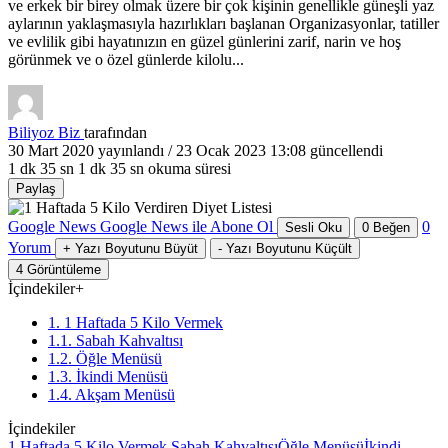
ve erkek bir birey olmak üzere bir çok kişinin genellikle güneşli yaz
aylarının yaklaşmasıyla hazırlıkları başlanan Organizasyonlar, tatiller
ve evlilik gibi hayatınızın en güzel günlerini zarif, narin ve hoş
görünmek ve o özel günlerde kilolu...
Biliyoz Biz
tarafından
30 Mart 2020
yayınlandı /
23 Ocak 2023 13:08
güncellendi
1 dk 35 sn
1 dk 35 sn okuma süresi
Paylaş
Google News
Google News ile Abone Ol
0
Sesli Oku
0
Beğen
Yorum
+
Yazı Boyutunu Büyüt
-
Yazı Boyutunu Küçült
4
Görüntüleme
İçindekiler
+
1. 1 Haftada 5 Kilo Vermek
1.1. Sabah Kahvaltısı
1.2. Öğle Menüsü
1.3. İkindi Menüsü
1.4. Akşam Menüsü
İçindekiler
1 Haftada 5 Kilo Vermek
Sabah Kahvaltısı
Öğle Menüsü
İkindi