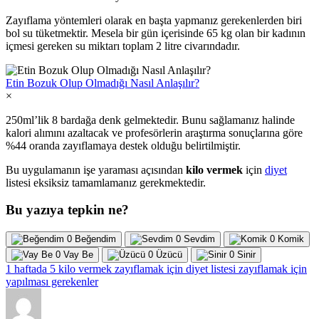
Zayıflama yöntemleri olarak en başta yapmanız gerekenlerden biri
bol su tüketmektir. Mesela bir gün içerisinde 65 kg olan bir kadının
içmesi gereken su miktarı toplam 2 litre civarındadır.
Etin Bozuk Olup Olmadığı Nasıl Anlaşılır?
×
250ml’lik 8 bardağa denk gelmektedir. Bunu sağlamanız halinde
kalori alımını azaltacak ve profesörlerin araştırma sonuçlarına göre
%44 oranda zayıflamaya destek olduğu belirtilmiştir.
Bu uygulamanın işe yaraması açısından
kilo vermek
için
diyet
listesi eksiksiz tamamlamanız gerekmektedir.
Bu yazıya tepkin ne?
0
Beğendim
0
Sevdim
0
Komik
0
Vay Be
0
Üzücü
0
Sinir
1 haftada 5 kilo vermek
zayıflamak için diyet listesi
zayıflamak için
yapılması gerekenler