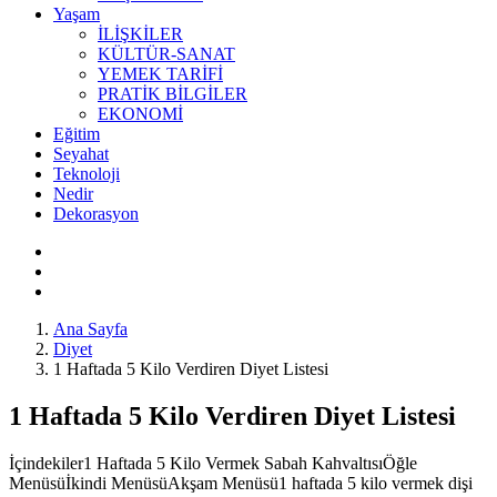
Yaşam
İLİŞKİLER
KÜLTÜR-SANAT
YEMEK TARİFİ
PRATİK BİLGİLER
EKONOMİ
Eğitim
Seyahat
Teknoloji
Nedir
Dekorasyon
Ana Sayfa
Diyet
1 Haftada 5 Kilo Verdiren Diyet Listesi
1 Haftada 5 Kilo Verdiren Diyet Listesi
İçindekiler1 Haftada 5 Kilo Vermek Sabah KahvaltısıÖğle
Menüsüİkindi MenüsüAkşam Menüsü1 haftada 5 kilo vermek dişi