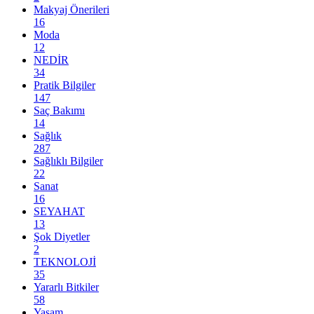
Makyaj Önerileri
16
Moda
12
NEDİR
34
Pratik Bilgiler
147
Saç Bakımı
14
Sağlık
287
Sağlıklı Bilgiler
22
Sanat
16
SEYAHAT
13
Şok Diyetler
2
TEKNOLOJİ
35
Yararlı Bitkiler
58
Yaşam