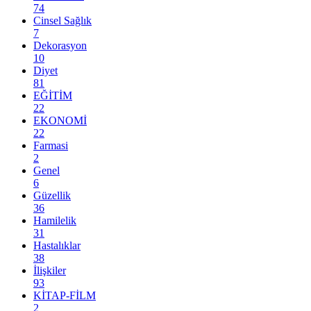
74
Cinsel Sağlık
7
Dekorasyon
10
Diyet
81
EĞİTİM
22
EKONOMİ
22
Farmasi
2
Genel
6
Güzellik
36
Hamilelik
31
Hastalıklar
38
İlişkiler
93
KİTAP-FİLM
2