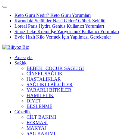
Keto Guru Nedir? Keto Guru Yorumları
Karındaki Selülitler Nasıl Gider? Göbek Selüliti
Loreal Paris Hydra Genius Kullanıcı Yorumları
Sinoz Leke Kremi İşe Yarıyor mu? Kullanıcı Yorumları
Evde Hızlı Kilo Vermek İçin Yapılması Gerekenler
Anasayfa
Sağlık
BEBEK- ÇOCUK SAĞLIĞI
CİNSEL SAĞLIK
HASTALIKLAR
SAĞLIKLI BİLGİLER
YARARLI BİTKİLER
HAMİLELİK
DİYET
BESLENME
Güzellik
CİLT BAKIMI
FERMASİ
MAKYAJ
SAÇ BAKIMI