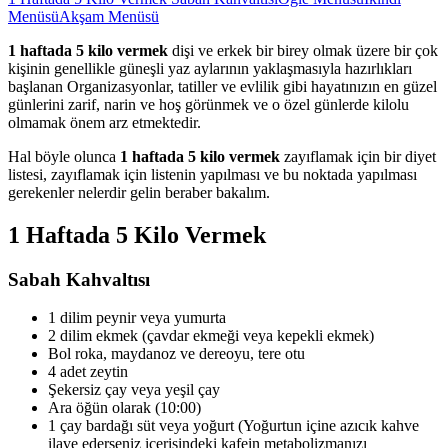
Menüsü
Akşam Menüsü
1 haftada 5 kilo vermek
dişi ve erkek bir birey olmak üzere bir çok
kişinin genellikle güneşli yaz aylarının yaklaşmasıyla hazırlıkları
başlanan Organizasyonlar, tatiller ve evlilik gibi hayatınızın en güzel
günlerini zarif, narin ve hoş görünmek ve o özel günlerde kilolu
olmamak önem arz etmektedir.
Hal böyle olunca
1 haftada 5 kilo vermek
zayıflamak için bir diyet
listesi, zayıflamak için listenin yapılması ve bu noktada yapılması
gerekenler nelerdir gelin beraber bakalım.
1 Haftada 5 Kilo Vermek
Sabah Kahvaltısı
1 dilim peynir veya yumurta
2 dilim ekmek (çavdar ekmeği veya kepekli ekmek)
Bol roka, maydanoz ve dereoyu, tere otu
4 adet zeytin
Şekersiz çay veya yeşil çay
Ara öğün olarak (10:00)
1 çay bardağı süt veya yoğurt (Yoğurtun içine azıcık kahve
ilave ederseniz içerisindeki kafein metabolizmanızı