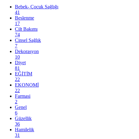
Bebek- Çocuk Sağlığı
41
Beslenme
17
Cilt Bakımı
74
Cinsel Sağlık
7
Dekorasyon
10
Diyet
81
EĞİTİM
22
EKONOMİ
22
Farmasi
2
Genel
6
Güzellik
36
Hamilelik
31