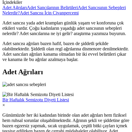
İçindekiler
Adet Ağrıları
Adet Sancılarının Belirtileri
Adet Sancısının Sebepleri
Nelerdir?
Adet Sancısı İçin Civanperçemi
Adet sancısı yada adet krampları günlük yaşam ve konforuna çok
etkileri vardır. Çoğu kadınların yaşadığı adet sancısının sebepleri
nelerdir? Adet sancılarına ne iyi gelir? araştırma yazımıza buyurun.
Adet sancısı ağrıları bazen hafif, bazen de şiddetli şekilde
olabilmektedir. Şiddetli olan regl ağrılarına dismenore denilmektedir.
Adet sancıları ağrıları kanama olmadan bir iki evvel belirtileri çıkar
ve kanama ile bu ağrılar azalmaya başlar.
Adet Ağrıları
Bir Haftalık Semizotu Diyeti Listesi
×
Günümüzde her iki kadından birinde olan adet ağrıları hem fiziksel
hem ruhsal sorunlar oluşabilmektedir. Ağrının şekli ve şiddetine göre
bazen egzersiz yapmak, sıcak uygulamak, çeşitli bitki çayları içmek
tavsiye edilirken bazen de cerrahi müdahaleler olabiliyor. Adet