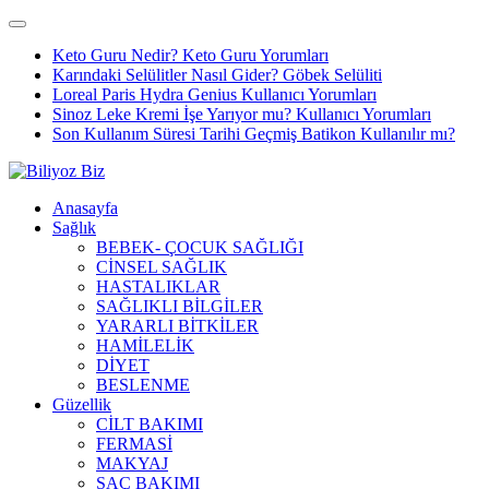
Keto Guru Nedir? Keto Guru Yorumları
Karındaki Selülitler Nasıl Gider? Göbek Selüliti
Loreal Paris Hydra Genius Kullanıcı Yorumları
Sinoz Leke Kremi İşe Yarıyor mu? Kullanıcı Yorumları
Son Kullanım Süresi Tarihi Geçmiş Batikon Kullanılır mı?
Anasayfa
Sağlık
BEBEK- ÇOCUK SAĞLIĞI
CİNSEL SAĞLIK
HASTALIKLAR
SAĞLIKLI BİLGİLER
YARARLI BİTKİLER
HAMİLELİK
DİYET
BESLENME
Güzellik
CİLT BAKIMI
FERMASİ
MAKYAJ
SAÇ BAKIMI