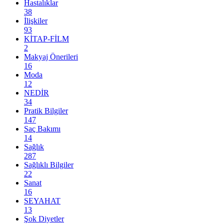
Hastalıklar
38
İlişkiler
93
KİTAP-FİLM
2
Makyaj Önerileri
16
Moda
12
NEDİR
34
Pratik Bilgiler
147
Saç Bakımı
14
Sağlık
287
Sağlıklı Bilgiler
22
Sanat
16
SEYAHAT
13
Şok Diyetler