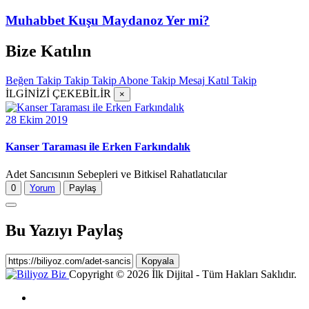
Muhabbet Kuşu Maydanoz Yer mi?
Bize Katılın
Beğen
Takip
Takip
Takip
Abone
Takip
Mesaj
Katıl
Takip
İLGİNİZİ ÇEKEBİLİR
×
28 Ekim 2019
Kanser Taraması ile Erken Farkındalık
Adet Sancısının Sebepleri ve Bitkisel Rahatlatıcılar
0
Yorum
Paylaş
Bu Yazıyı Paylaş
Kopyala
Copyright © 2026 İlk Dijital - Tüm Hakları Saklıdır.