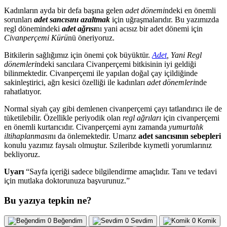
Kadınların ayda bir defa başına gelen
adet dönemi
ndeki en önemli
sorunları
adet sancısını azaltmak
için uğraşmalarıdır. Bu yazımızda
regl dönemindeki
adet ağrısı
nı yani acısız bir adet dönemi için
Civanperçemi Kürü
nü öneriyoruz.
Bitkilerin sağlığımız için önemi çok büyüktür.
Adet
, Yani Regl
dönemleri
ndeki sancılara Civanperçemi bitkisinin iyi geldiği
bilinmektedir. Civanperçemi ile yapılan doğal çay içildiğinde
sakinleştirici, ağrı kesici özelliği ile kadınları
adet dönemleri
nde
rahatlatıyor.
Normal siyah çay gibi demlenen civanperçemi çayı tatlandırıcı ile de
tüketilebilir. Özellikle periyodik olan
regl ağrıları
için civanperçemi
en önemli kurtarıcıdır. Civanperçemi aynı zamanda
yumurtalık
iltihaplanması
nı da önlemektedir. Umarız
adet sancısının sebepleri
konulu yazımız faysalı olmuştur. Szileribde kıymetli yorumlarınız
bekliyoruz.
Uyarı
“Sayfa içeriği sadece bilgilendirme amaçlıdır. Tanı ve tedavi
için mutlaka doktorunuza başvurunuz.”
Bu yazıya tepkin ne?
0
Beğendim
0
Sevdim
0
Komik