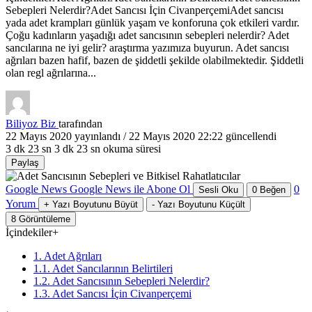
Sebepleri Nelerdir?Adet Sancısı İçin CivanperçemiAdet sancısı
yada adet krampları günlük yaşam ve konforuna çok etkileri vardır.
Çoğu kadınların yaşadığı adet sancısının sebepleri nelerdir? Adet
sancılarına ne iyi gelir? araştırma yazımıza buyurun. Adet sancısı
ağrıları bazen hafif, bazen de şiddetli şekilde olabilmektedir. Şiddetli
olan regl ağrılarına...
Biliyoz Biz
tarafından
22 Mayıs 2020
yayınlandı /
22 Mayıs 2020 22:22
güncellendi
3 dk 23 sn
3 dk 23 sn okuma süresi
Paylaş
Google News
Google News ile Abone Ol
0
Sesli Oku
0
Beğen
Yorum
+
Yazı Boyutunu Büyüt
-
Yazı Boyutunu Küçült
8
Görüntüleme
İçindekiler
+
1. Adet Ağrıları
1.1. Adet Sancılarının Belirtileri
1.2. Adet Sancısının Sebepleri Nelerdir?
1.3. Adet Sancısı İçin Civanperçemi