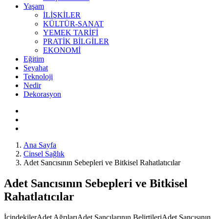
Yaşam
İLİŞKİLER
KÜLTÜR-SANAT
YEMEK TARİFİ
PRATİK BİLGİLER
EKONOMİ
Eğitim
Seyahat
Teknoloji
Nedir
Dekorasyon
Ana Sayfa
Cinsel Sağlık
Adet Sancısının Sebepleri ve Bitkisel Rahatlatıcılar
Adet Sancısının Sebepleri ve Bitkisel
Rahatlatıcılar
İçindekilerAdet AğrılarıAdet Sancılarının BelirtileriAdet Sancısının