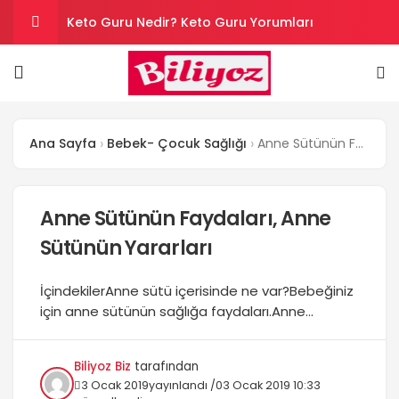
Keto Guru Nedir? Keto Guru Yorumları
Karındaki Selülitler Nasıl Gider? Göbek Selüliti
Loreal Paris Hydra Genius Kullanıcı Yorumları
Ana Sayfa
Bebek- Çocuk Sağlığı
Anne Sütünün Faydaları, Anne Sütünün Yararları
Sinoz Leke Kremi İşe Yarıyor mu? Kullanıcı
Yorumları
Son Kullanım Süresi Tarihi Geçmiş Batikon
Anne Sütünün Faydaları, Anne
Sütünün Yararları
Kullanılır mı?
İçindekilerAnne sütü içerisinde ne var?Bebeğiniz
için anne sütünün sağlığa faydaları.Anne
sütünün bebek için faydalarının saymakla
bitmeyeceğinden eminiz. Fakat sizler için kısaca
Biliyoz Biz
tarafından
anne sütünün bebek için ne gibi yararları
3 Ocak 2019
yayınlandı /
03 Ocak 2019 10:33
olduğunu araştırdık. İşte 20 maddede anne