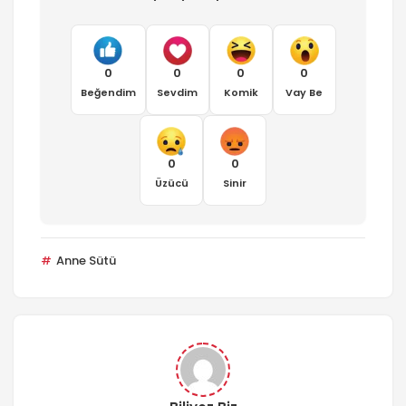
0
0
0
0
Beğendim
Sevdim
Komik
Vay Be
0
0
Üzücü
Sinir
Anne Sütü