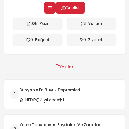
Yönetici
925
Yazı
1
Yorum
0
Beğeni
0
Ziyaret
Yazılar
Dünyanın En Büyük Depremleri
1
NEDİR
3 yıl önce
1
Keten Tohumunun Faydaları Ve Zararları