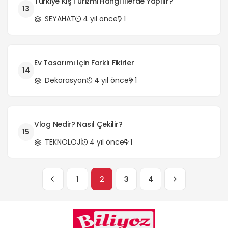
Türkiye Kış Turizmi Hangi İllerde Yapılır?
13
SEYAHAT
4 yıl önce
1
Ev Tasarımı Için Farklı Fikirler
14
Dekorasyon
4 yıl önce
1
Vlog Nedir? Nasıl Çekilir?
15
TEKNOLOJİ
4 yıl önce
1
1
2
3
4