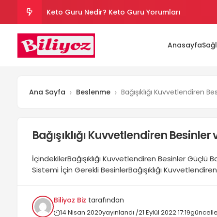
Keto Guru Nedir? Keto Guru Yorumları
Karındaki Selülitler Nasıl Gider? Göbek Selüliti
Anasayfa
Sağl
Loreal Paris Hydra Genius Kullanıcı Yorumları
Sinoz Leke Kremi İşe Yarıyor mu? Kullanıcı Yorum
Ana Sayfa
Beslenme
Bağışıklığı Kuvvetlendiren Bes
Evde Hızlı Kilo Vermek İçin Yapılması Gerekenler
Bağışıklığı Kuvvetlendiren Besinler v
İçindekilerBağışıklığı Kuvvetlendiren Besinler Güçlü Bağ
Sistemi İçin Gerekli BesinlerBağışıklığı Kuvvetlendiren
Bağışıklığı Nasıl Güçlendirebiliriz?Bağışıklığı kuvvetle
şüphesiz bağışıklık sistemini ayakta tutan yapı taşlar
Biliyoz Biz
tarafından
hastalıkların tehtidine karşı mıhafaza eden, hastalık
14 Nisan 2020
yayınlandı /
21 Eylül 2022 17:19
güncell