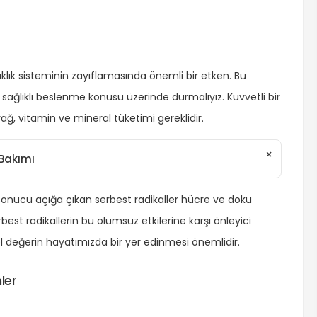
ıklık sisteminin zayıflamasında önemli bir etken. Bu
e sağlıklı beslenme konusu üzerinde durmalıyız. Kuvvetli bir
 yağ, vitamin ve mineral tüketimi gereklidir.
×
 Bakımı
sonucu açığa çıkan serbest radikaller hücre ve doku
best radikallerin bu olumsuz etkilerine karşı önleyici
sel değerin hayatımızda bir yer edinmesi önemlidir.
ler