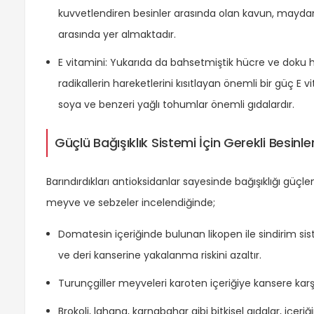
kuvvetlendiren besinler arasında olan kavun, maydanoz
arasında yer almaktadır.
E vitamini: Yukarıda da bahsetmiştik hücre ve doku h
radikallerin hareketlerini kısıtlayan önemli bir güç E 
soya ve benzeri yağlı tohumlar önemli gıdalardır.
Güçlü Bağışıklık Sistemi İçin Gerekli Besinle
Barındırdıkları antioksidanlar sayesinde bağışıklığı güç
meyve ve sebzeler incelendiğinde;
Domatesin içeriğinde bulunan likopen ile sindirim s
ve deri kanserine yakalanma riskini azaltır.
Turunçgiller meyveleri karoten içeriğiye kansere karşı
Brokoli, lahana, karnabahar gibi bitkisel gıdalar, içe