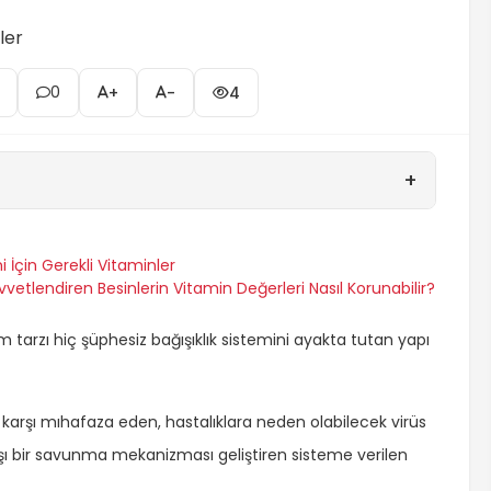
0
+
-
4
+
i İçin Gerekli Vitaminler
uvvetlendiren Besinlerin Vitamin Değerleri Nasıl Korunabilir?
am tarzı hiç şüphesiz bağışıklık sistemini ayakta tutan yapı
ne karşı mıhafaza eden, hastalıklara neden olabilecek virüs
rşı bir savunma mekanizması geliştiren sisteme verilen