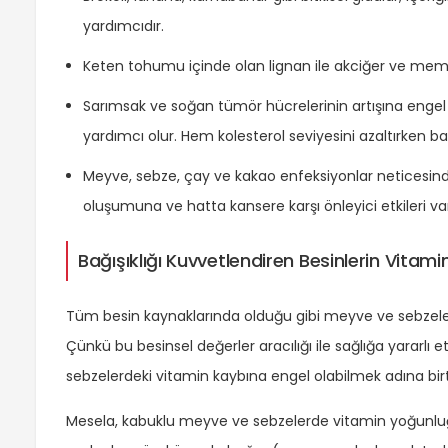
yardımcıdır.
Keten tohumu içinde olan lignan ile akciğer ve meme ki
Sarımsak ve soğan tümör hücrelerinin artışına engel 
yardımcı olur. Hem kolesterol seviyesini azaltırken bağı
Meyve, sebze, çay ve kakao enfeksiyonlar neticesinde
oluşumuna ve hatta kansere karşı önleyici etkileri var
Bağışıklığı Kuvvetlendiren Besinlerin Vitamin
Tüm besin kaynaklarında olduğu gibi meyve ve sebzeler 
Çünkü bu besinsel değerler aracılığı ile sağlığa yararl
sebzelerdeki vitamin kaybına engel olabilmek adına birt
Mesela, kabuklu meyve ve sebzelerde vitamin yoğunlu