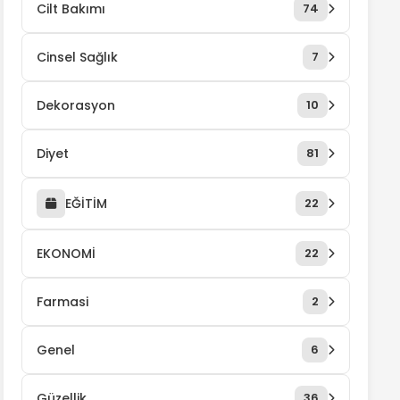
Cilt Bakımı
74
Cinsel Sağlık
7
Dekorasyon
10
Diyet
81
EĞİTİM
22
EKONOMİ
22
Farmasi
2
Genel
6
Güzellik
36