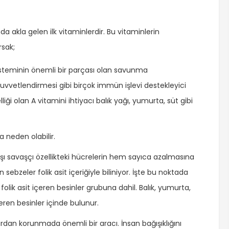
da akla gelen ilk vitaminlerdir. Bu vitaminlerin
rsak;
sisteminin önemli bir parçası olan savunma
kuvvetlendirmesi gibi birçok immün işlevi destekleyici
liği olan A vitamini ihtiyacı balık yağı, yumurta, süt gibi
a neden olabilir.
karşı savaşçı özellikteki hücrelerin hem sayıca azalmasına
 sebzeler folik asit içeriğiyle biliniyor. İşte bu noktada
folik asit içeren besinler grubuna dahil. Balık, yumurta,
çeren besinler içinde bulunur.
ıklardan korunmada önemli bir aracı. İnsan bağışıklığını