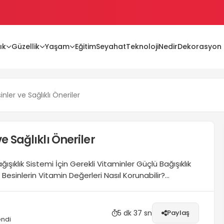
ık
Güzellik
Yaşam
Eğitim
Seyahat
Teknoloji
Nedir
Dekorasyon
ları
inler ve Sağlıklı Öneriler
e Sağlıklı Öneriler
ışıklık Sistemi İçin Gerekli Vitaminler Güçlü Bağışıklık
 Besinlerin Vitamin Değerleri Nasıl Korunabilir?
ndiren besinler ve genel sağlıklı yaşam tarzı hiç
ından birkaçıdır. Bağışıklık sistemi demek insanları
lara neden...
5 dk 37 sn
Paylaş
endi