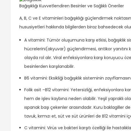
Bağışıklığı Kuvvetlendiren Besinler ve Sağlıklı Öneriler
A, B, C ve E vitaminleri bağışıklığı güçlendirmek noktasın
hususiyetleri hakkında bilgilerden biraz bahsedecek olu
A vitamini: Tümör oluşumuna karşı etkisi, bağışıklık 
hücrelerini(akyuvar) güçlendirmesi, antikor yanıtını 
olayda rol alır. Viral enfeksiyonlara karşı koruyucu özel
besinlerden karşılanabilir.
B6 vitamini: Eksikliği bağışıklık sisteminin zayıflamasın
Folik asit –B12 vitamini: Yetersizliği, enfeksiyonlara 
hem de işlev kaybına neden olabilir. Yeşil yapraklı olan
ıspanak başı çekenler arasındadır. Kuru baklagiller de 
tavuk, kırmızı et, süt ve süt ürünleri de B12 vitamini i
C vitamini: Virüs ve bakteri karşıtı özelliği ile hastal