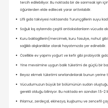
tercih edilebiliyor. Bu noktada bir de sarımsak işin iç
öğünlerden elde edilecek yarar arttırılabilir.
Lifli gıda takviyesi noktasında Turunçgillerin suyu ka
Soğuk kış aylarında çeşitli antioksidanların vücuda alı
Kuru baklagillerin(mercimek, kuru fasulye, nohut gibi)
sağlıklı alışkanlıklar olarak hayatımızda yer edinebilir.
Özellikle ev yapımı yoğurt ve kefir gibi probiyotik gıd
Yine mevsimine uygun balık tüketimi de güçlü bir bağı
Beyaz ekmek tüketimi sınırlandırılarak bunun yerine ta
Vücudumuzun büyük bir bölümünün sudan oluştuğu ve
gerekli olduğu biliniyor. Bu noktada en azından 1.5-2 li
Ihlamur, zerdeçal, ekinezya, kuşburnu ve zencefil çay