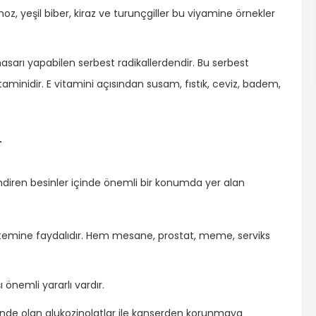
, yeşil biber, kiraz ve turunçgiller bu viyamine örnekler
asarı yapabilen serbest radikallerdendir. Bu serbest
vitaminidir. E vitamini açısından susam, fıstık, ceviz, badem,
r
lendiren besinler içinde önemli bir konumda yer alan
istemine faydalıdır. Hem mesane, prostat, meme, serviks
 önemli yararlı vardır.
riğinde olan glukozinolatlar ile kanserden korunmaya