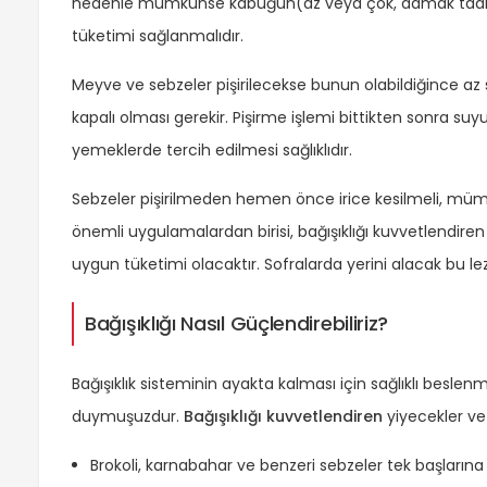
nedenle mümkünse kabuğun(az veya çok, damak tadınıza
tüketimi sağlanmalıdır.
Meyve ve sebzeler pişirilecekse bunun olabildiğince az 
kapalı olması gerekir. Pişirme işlemi bittikten sonra suy
yemeklerde tercih edilmesi sağlıklıdır.
Sebzeler pişirilmeden hemen önce irice kesilmeli, mümkü
önemli uygulamalardan birisi, bağışıklığı kuvvetlendir
uygun tüketimi olacaktır. Sofralarda yerini alacak bu l
Bağışıklığı Nasıl Güçlendirebiliriz?
Bağışıklık sisteminin ayakta kalması için sağlıklı besl
duymuşuzdur.
Bağışıklığı kuvvetlendiren
yiyecekler ve 
Brokoli, karnabahar ve benzeri sebzeler tek başlarına 