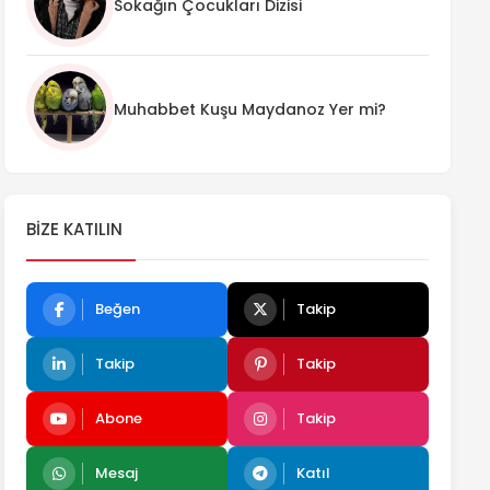
Sokağın Çocukları Dizisi
Muhabbet Kuşu Maydanoz Yer mi?
BIZE KATILIN
Beğen
Takip
Takip
Takip
Abone
Takip
Mesaj
Katıl