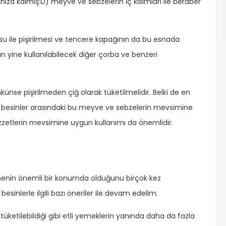
 kalmış:D) meyve ve sebzelerin iç kısımları ile beraber
su ile pişirilmesi ve tencere kapağının da bu esnada
un yine kullanılabilecek diğer çorba ve benzeri
nse pişirilmeden çiğ olarak tüketilmelidir. Belki de en
en besinler arasındaki bu meyve ve sebzelerin mevsimine
ezzetlerin mevsimine uygun kullanımı da önemlidir.
enmenin önemli bir konumda olduğunu birçok kez
besinlerle ilgili bazı öneriler ile devam edelim.
tüketilebildiği gibi etli yemeklerin yanında daha da fazla