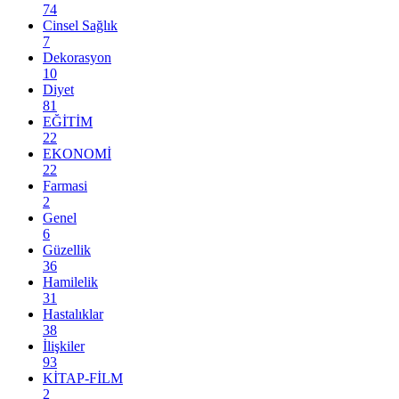
74
Cinsel Sağlık
7
Dekorasyon
10
Diyet
81
EĞİTİM
22
EKONOMİ
22
Farmasi
2
Genel
6
Güzellik
36
Hamilelik
31
Hastalıklar
38
İlişkiler
93
KİTAP-FİLM
2