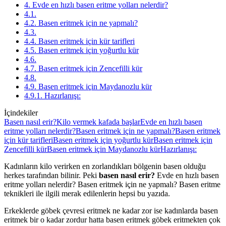
4. Evde en hızlı basen eritme yolları nelerdir?
4.1.
4.2. Basen eritmek için ne yapmalı?
4.3.
4.4. Basen eritmek için kür tarifleri
4.5. Basen eritmek için yoğurtlu kür
4.6.
4.7. Basen eritmek için Zencefilli kür
4.8.
4.9. Basen eritmek için Maydanozlu kür
4.9.1. Hazırlanışı:
İçindekiler
Basen nasıl erir?
Kilo vermek kafada başlar
Evde en hızlı basen
eritme yolları nelerdir?
Basen eritmek için ne yapmalı?
Basen eritmek
için kür tarifleri
Basen eritmek için yoğurtlu kür
Basen eritmek için
Zencefilli kür
Basen eritmek için Maydanozlu kür
Hazırlanışı:
Kadınların kilo verirken en zorlandıkları bölgenin basen olduğu
herkes tarafından bilinir. Peki
basen nasıl erir?
Evde en hızlı basen
eritme yolları nelerdir? Basen eritmek için ne yapmalı? Basen eritme
teknikleri ile ilgili merak edilenlerin hepsi bu yazıda.
Erkeklerde göbek çevresi eritmek ne kadar zor ise kadınlarda basen
eritmek bir o kadar zordur hatta basen eritmek göbek eritmekten çok