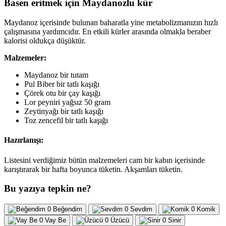
Basen eritmek için Maydanozlu kür
Maydanoz içerisinde bulunan baharatla yine metabolizmanızın hızlı
çalışmasına yardımcıdır. En etkili kürler arasında olmakla beraber
kalorisi oldukça düşüktür.
Malzemeler:
Maydanoz bir tutam
Pul Biber bir tatlı kaşığı
Çörek otu bir çay kaşığı
Lor peyniri yağsız 50 gram
Zeytinyağı bir tatlı kaşığı
Toz zencefil bir tatlı kaşığı
Hazırlanışı:
Listesini verdiğimiz bütün malzemeleri cam bir kabın içerisinde
karıştırarak bir hafta boyunca tüketin. Akşamları tüketin.
Bu yazıya tepkin ne?
0
Beğendim
0
Sevdim
0
Komik
0
Vay Be
0
Üzücü
0
Sinir