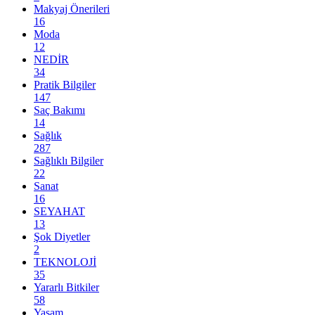
Makyaj Önerileri
16
Moda
12
NEDİR
34
Pratik Bilgiler
147
Saç Bakımı
14
Sağlık
287
Sağlıklı Bilgiler
22
Sanat
16
SEYAHAT
13
Şok Diyetler
2
TEKNOLOJİ
35
Yararlı Bitkiler
58
Yaşam