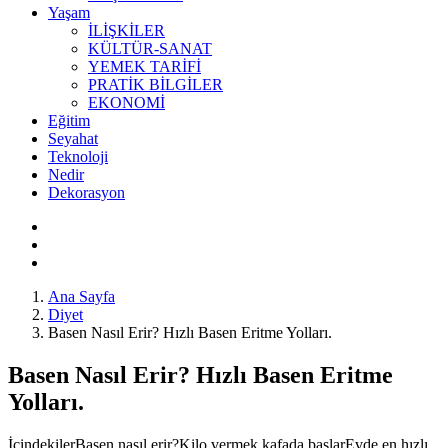
Yaşam
İLİŞKİLER
KÜLTÜR-SANAT
YEMEK TARİFİ
PRATİK BİLGİLER
EKONOMİ
Eğitim
Seyahat
Teknoloji
Nedir
Dekorasyon
Ana Sayfa
Diyet
Basen Nasıl Erir? Hızlı Basen Eritme Yolları.
Basen Nasıl Erir? Hızlı Basen Eritme
Yolları.
İçindekilerBasen nasıl erir?Kilo vermek kafada başlarEvde en hızlı