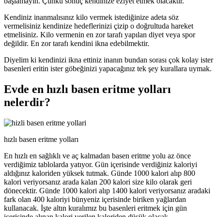
başlamayın. Çünkü sonuç kendinize eziyet etmek olacaktır.
Kendiniz inanmalısınız kilo vermek istediğinize adeta söz
vermelisiniz kendinize hedeflerinizi çizip o doğrultuda hareket
etmelisiniz. Kilo vermenin en zor tarafı yapılan diyet veya spor
değildir. En zor tarafı kendini ikna edebilmektir.
Diyelim ki kendinizi ikna ettiniz inanın bundan sorası çok kolay ister
basenleri eritin ister göbeğinizi yapacağınız tek şey kurallara uymak.
Evde en hızlı basen eritme yolları
nelerdir?
hızlı basen eritme yolları
En hızlı en sağlıklı ve aç kalmadan basen eritme yolu az önce
verdiğimiz tablolarda yatıyor. Gün içerisinde verdiğiniz kaloriyi
aldığınız kaloriden yüksek tutmak. Günde 1000 kalori alıp 800
kalori veriyorsanız arada kalan 200 kalori size kilo olarak geri
dönecektir. Günde 1000 kalori alıp 1400 kalori veriyorsanız aradaki
fark olan 400 kaloriyi bünyeniz içerisinde biriken yağlardan
kullanacak. İşte altın kuralımız bu basenleri eritmek için gün
içerisinde alınan kalori verilen kaloriden düşük olacak.