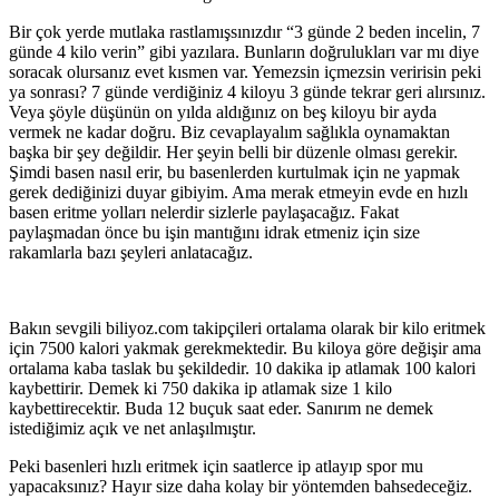
Bir çok yerde mutlaka rastlamışsınızdır “3 günde 2 beden incelin, 7
günde 4 kilo verin” gibi yazılara. Bunların doğrulukları var mı diye
soracak olursanız evet kısmen var. Yemezsin içmezsin veririsin peki
ya sonrası? 7 günde verdiğiniz 4 kiloyu 3 günde tekrar geri alırsınız.
Veya şöyle düşünün on yılda aldığınız on beş kiloyu bir ayda
vermek ne kadar doğru. Biz cevaplayalım sağlıkla oynamaktan
başka bir şey değildir. Her şeyin belli bir düzenle olması gerekir.
Şimdi basen nasıl erir, bu basenlerden kurtulmak için ne yapmak
gerek dediğinizi duyar gibiyim. Ama merak etmeyin evde en hızlı
basen eritme yolları nelerdir sizlerle paylaşacağız. Fakat
paylaşmadan önce bu işin mantığını idrak etmeniz için size
rakamlarla bazı şeyleri anlatacağız.
Bakın sevgili biliyoz.com takipçileri ortalama olarak bir kilo eritmek
için 7500 kalori yakmak gerekmektedir. Bu kiloya göre değişir ama
ortalama kaba taslak bu şekildedir. 10 dakika ip atlamak 100 kalori
kaybettirir. Demek ki 750 dakika ip atlamak size 1 kilo
kaybettirecektir. Buda 12 buçuk saat eder. Sanırım ne demek
istediğimiz açık ve net anlaşılmıştır.
Peki basenleri hızlı eritmek için saatlerce ip atlayıp spor mu
yapacaksınız? Hayır size daha kolay bir yöntemden bahsedeceğiz.