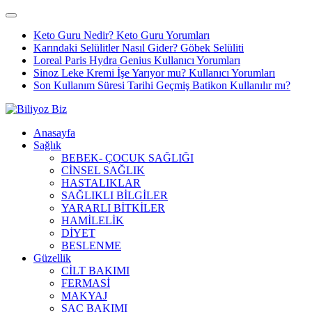
Keto Guru Nedir? Keto Guru Yorumları
Karındaki Selülitler Nasıl Gider? Göbek Selüliti
Loreal Paris Hydra Genius Kullanıcı Yorumları
Sinoz Leke Kremi İşe Yarıyor mu? Kullanıcı Yorumları
Son Kullanım Süresi Tarihi Geçmiş Batikon Kullanılır mı?
Anasayfa
Sağlık
BEBEK- ÇOCUK SAĞLIĞI
CİNSEL SAĞLIK
HASTALIKLAR
SAĞLIKLI BİLGİLER
YARARLI BİTKİLER
HAMİLELİK
DİYET
BESLENME
Güzellik
CİLT BAKIMI
FERMASİ
MAKYAJ
SAÇ BAKIMI