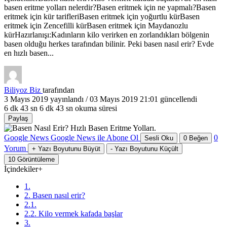
basen eritme yolları nelerdir?Basen eritmek için ne yapmalı?Basen
eritmek için kür tarifleriBasen eritmek için yoğurtlu kürBasen
eritmek için Zencefilli kürBasen eritmek için Maydanozlu
kürHazırlanışı:Kadınların kilo verirken en zorlandıkları bölgenin
basen olduğu herkes tarafından bilinir. Peki basen nasıl erir? Evde
en hızlı basen...
Biliyoz Biz
tarafından
3 Mayıs 2019
yayınlandı /
03 Mayıs 2019 21:01
güncellendi
6 dk 43 sn
6 dk 43 sn okuma süresi
Paylaş
Google News
Google News ile Abone Ol
0
Sesli Oku
0
Beğen
Yorum
+
Yazı Boyutunu Büyüt
-
Yazı Boyutunu Küçült
10
Görüntüleme
İçindekiler
+
1.
2. Basen nasıl erir?
2.1.
2.2. Kilo vermek kafada başlar
3.