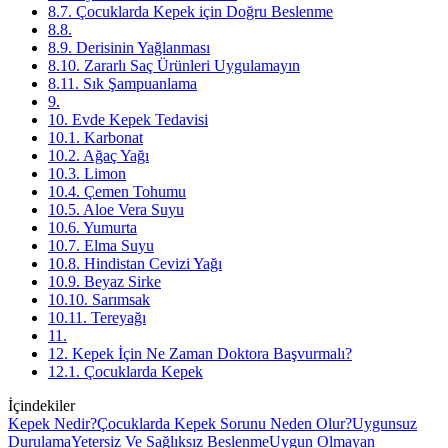
8.7. Çocuklarda Kepek için Doğru Beslenme
8.8.
8.9. Derisinin Yağlanması
8.10. Zararlı Saç Ürünleri Uygulamayın
8.11. Sık Şampuanlama
9.
10. Evde Kepek Tedavisi
10.1. Karbonat
10.2. Ağaç Yağı
10.3. Limon
10.4. Çemen Tohumu
10.5. Aloe Vera Suyu
10.6. Yumurta
10.7. Elma Suyu
10.8. Hindistan Cevizi Yağı
10.9. Beyaz Sirke
10.10. Sarımsak
10.11. Tereyağı
11.
12. Kepek İçin Ne Zaman Doktora Başvurmalı?
12.1. Çocuklarda Kepek
İçindekiler
Kepek Nedir?
Çocuklarda Kepek Sorunu Neden Olur?
Uygunsuz
Durulama
Yetersiz Ve Sağlıksız Beslenme
Uygun Olmayan