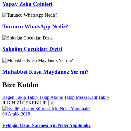
Yapay Zeka Coinleri
Turuncu WhatsApp Nedir?
Sokağın Çocukları Dizisi
Muhabbet Kuşu Maydanoz Yer mi?
Bize Katılın
Beğen
Takip
Takip
Takip
Abone
Takip
Mesaj
Katıl
Takip
İLGİNİZİ ÇEKEBİLİR
×
04 Aralık 2018
Evliliğin Uzun Sürmesi İçin Neler Yapılmalı?