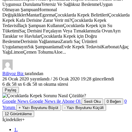
Uygunsuz DurulamaYetersiz Ve Sağlıksız BeslenmeUygun
Olmayan ŞampuanHormonal
DeğişikliklerMantarEgzemaÇocuklarda Kepek BelirtileriÇocuklarda
Kepek Kafa Derisine Zarar Verir mi?Çocuklarda Kepek
Tedavisiİlaçlı Şampuan KullanınÇocuklarda Kepek için Su
TüketimiSaç Derisini Fırçalayın Veya Tırnaklarınızla OvunAyrı
Taraklar ve HavlularÇocuklarda Kepek için Doğru
BeslenmeDerisinin YağlanmasıZararlı Saç Ürünleri
UygulamayınSık ŞampuanlamaEvde Kepek TedavisiKarbonatAğaç
YağıLimonÇemen TohumuAloe...
Biliyoz Biz
tarafından
26 Ocak 2020
yayınlandı /
26 Ocak 2020 19:28
güncellendi
6 dk 58 sn
6 dk 58 sn okuma süresi
Paylaş
Google News
Google News ile Abone Ol
0
Sesli Oku
0
Beğen
Yorum
+
Yazı Boyutunu Büyüt
-
Yazı Boyutunu Küçült
12
Görüntüleme
İçindekiler
+
1.