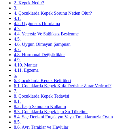
2. Kepek Nedir?
3.
4. Çocuklarda Kepek Sorunu Neden Olur?
4.1.
4.2. Uygunsuz Durulama
4.3.
4.4. Yetersiz Ve Sağlıksız Beslenme
4.5.
4.6. Uygun Olmayan Şampuan
4.7.
4.8. Hormonal Değişiklikler
4.9.
4.10. Mantar
4.11. Egzema
5.
6. Çocuklarda Kepek Belirtileri
6.1. Çocuklarda Kepek Kafa Derisine Zarar Verir mi?
7.
8. Çocuklarda Kepek Tedavisi
8.1.
8.2. İlaçlı Şampuan Kullanın
8.3. Çocuklarda Kepek için Su Tüketimi
8.4. Saç Derisini Fırçalayın Veya Tırnaklarınızla Ovun
8.5.
8.6. Ayrı Taraklar ve Havlular