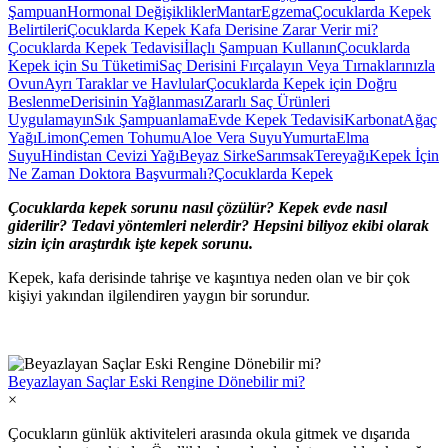
Şampuan
Hormonal Değişiklikler
Mantar
Egzema
Çocuklarda Kepek
Belirtileri
Çocuklarda Kepek Kafa Derisine Zarar Verir mi?
Çocuklarda Kepek Tedavisi
İlaçlı Şampuan Kullanın
Çocuklarda
Kepek için Su Tüketimi
Saç Derisini Fırçalayın Veya Tırnaklarınızla
Ovun
Ayrı Taraklar ve Havlular
Çocuklarda Kepek için Doğru
Beslenme
Derisinin Yağlanması
Zararlı Saç Ürünleri
Uygulamayın
Sık Şampuanlama
Evde Kepek Tedavisi
Karbonat
Ağaç
Yağı
Limon
Çemen Tohumu
Aloe Vera Suyu
Yumurta
Elma
Suyu
Hindistan Cevizi Yağı
Beyaz Sirke
Sarımsak
Tereyağı
Kepek İçin
Ne Zaman Doktora Başvurmalı?
Çocuklarda Kepek
Çocuklarda kepek sorunu nasıl çözülür? Kepek evde nasıl
giderilir? Tedavi yöntemleri nelerdir? Hepsini biliyoz ekibi olarak
sizin için araştırdık işte kepek sorunu.
Kepek, kafa derisinde tahrişe ve kaşıntıya neden olan ve bir çok
kişiyi yakından ilgilendiren yaygın bir sorundur.
Beyazlayan Saçlar Eski Rengine Dönebilir mi?
×
Çocukların günlük aktiviteleri arasında okula gitmek ve dışarıda