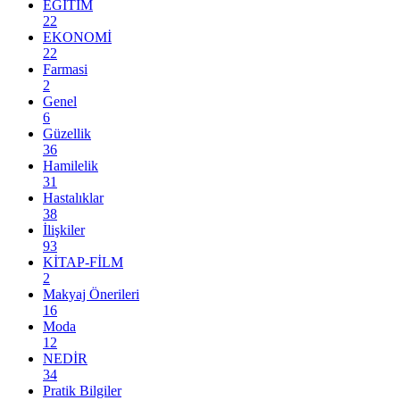
EĞİTİM
22
EKONOMİ
22
Farmasi
2
Genel
6
Güzellik
36
Hamilelik
31
Hastalıklar
38
İlişkiler
93
KİTAP-FİLM
2
Makyaj Önerileri
16
Moda
12
NEDİR
34
Pratik Bilgiler