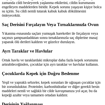
zamanda cildi besleyerek yaşlanma etkilerini, cildin kurumasını
engelleyen maddelerden biridir. Kepek sorunu yaşayan kişiye bolca
su içirin. Su cildi nemli tutarak kabuk kabuk dökülmesini
önleyecektir.
Saç Derisini Fırçalayın Veya Tırnaklarınızla Ovun
Yıkanma esnasında saçları yumuşak hareketler ile fırçalayın veya
saçınızı şampuanladıktan sonra tırnaklarınızla saç diplerine masaj
yaparak ölü derileri kaldırın ve güzelce durulayın.
Ayrı Taraklar ve Havlular
Ortak havlu ve taraklardaki mikroplar daha fazla kepek sorununu
artırabileceğinden, çocuklar için ayrı taraklar ve havlular kullanın.
Çocuklarda Kepek için Doğru Beslenme
Yeşil ve yapraklı sebzeler, kepek sorunları ile uğraşan çocuklar için
bir zorunluluktur. Proteinler, karbonhidratlar ve diğer gerekli besin
maddeleri nemli ve sağlıklı bir cilde kavuşmanıza yol açar, bu da
kepeği azaltır veya tamamen ortadan kaldırır.
Derisinin Yağlanması