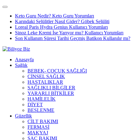
Keto Guru Nedir? Keto Guru Yorumları
Karındaki Selülitler Nasıl Gider? Göbek Selüliti
Loreal Paris Hydra Genius Kullanıcı Yorumları
Sinoz Leke Kremi İşe Yarıyor mu? Kullanıcı Yorumları
Son Kullanım Süresi Tarihi Geçmiş Batikon Kullanılır mı?
Anasayfa
Sağlık
BEBEK- ÇOCUK SAĞLIĞI
CİNSEL SAĞLIK
HASTALIKLAR
SAĞLIKLI BİLGİLER
YARARLI BİTKİLER
HAMİLELİK
DİYET
BESLENME
Güzellik
CİLT BAKIMI
FERMASİ
MAKYAJ
SAÇ BAKIMI