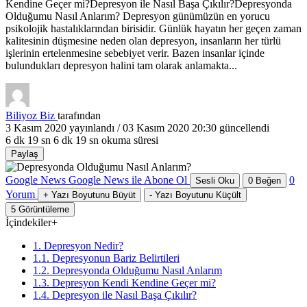
Kendine Geçer mi?Depresyon ile Nasıl Başa Çıkılır?Depresyonda
Olduğumu Nasıl Anlarım? Depresyon günümüzün en yorucu
psikolojik hastalıklarından birisidir. Günlük hayatın her geçen zaman
kalitesinin düşmesine neden olan depresyon, insanların her türlü
işlerinin ertelenmesine sebebiyet verir. Bazen insanlar içinde
bulundukları depresyon halini tam olarak anlamakta...
Biliyoz Biz
tarafından
3 Kasım 2020
yayınlandı /
03 Kasım 2020 20:30
güncellendi
6 dk 19 sn
6 dk 19 sn okuma süresi
Paylaş
Google News
Google News ile Abone Ol
0
Sesli Oku
0
Beğen
Yorum
+
Yazı Boyutunu Büyüt
-
Yazı Boyutunu Küçült
5
Görüntüleme
İçindekiler
+
1. Depresyon Nedir?
1.1. Depresyonun Bariz Belirtileri
1.2. Depresyonda Olduğumu Nasıl Anlarım
1.3. Depresyon Kendi Kendine Geçer mi?
1.4. Depresyon ile Nasıl Başa Çıkılır?