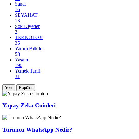
Sanat
16
SEYAHAT
13
Şok Diyetler
2
TEKNOLOJİ
35
Yararlı Bitkiler
58
Yaşam
196
Yemek Tarifi
31
Yeni
Popüler
Yapay Zeka Coinleri
Turuncu WhatsApp Nedir?