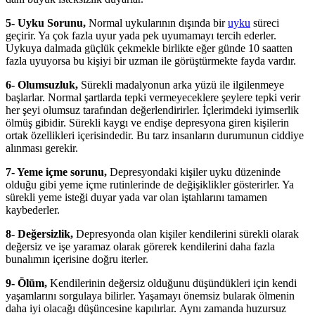
5- Uyku Sorunu,
Normal uykularının dışında bir
uyku
süreci
geçirir. Ya çok fazla uyur yada pek uyumamayı tercih ederler.
Uykuya dalmada güçlük çekmekle birlikte eğer günde 10 saatten
fazla uyuyorsa bu kişiyi bir uzman ile görüştürmekte fayda vardır.
6- Olumsuzluk,
Sürekli madalyonun arka yüzü ile ilgilenmeye
başlarlar. Normal şartlarda tepki vermeyeceklere şeylere tepki verir
her şeyi olumsuz tarafından değerlendirirler. İçlerimdeki iyimserlik
ölmüş gibidir. Sürekli kaygı ve endişe depresyona giren kişilerin
ortak özellikleri içerisindedir. Bu tarz insanların durumunun ciddiye
alınması gerekir.
7- Yeme içme sorunu,
Depresyondaki kişiler uyku düzeninde
olduğu gibi yeme içme rutinlerinde de değişiklikler gösterirler. Ya
sürekli yeme isteği duyar yada var olan iştahlarını tamamen
kaybederler.
8- Değersizlik,
Depresyonda olan kişiler kendilerini sürekli olarak
değersiz ve işe yaramaz olarak görerek kendilerini daha fazla
bunalımın içerisine doğru iterler.
9- Ölüm,
Kendilerinin değersiz olduğunu düşündükleri için kendi
yaşamlarını sorgulaya bilirler. Yaşamayı önemsiz bularak ölmenin
daha iyi olacağı düşüncesine kapılırlar. Aynı zamanda huzursuz