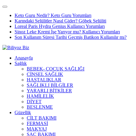
Keto Guru Nedir? Keto Guru Yorumları
Karındaki Selülitler Nasıl Gider? Göbek Selüliti
Loreal Paris Hydra Genius Kullanıcı Yorumları
Sinoz Leke Kremi İşe Yarıyor mu? Kullanıcı Yorumları
Son Kullanım Süresi Tarihi Geçmiş Batikon Kullanılır mı?
Anasayfa
Sağlık
BEBEK- ÇOCUK SAĞLIĞI
CİNSEL SAĞLIK
HASTALIKLAR
SAĞLIKLI BİLGİLER
YARARLI BİTKİLER
HAMİLELİK
DİYET
BESLENME
Güzellik
CİLT BAKIMI
FERMASİ
MAKYAJ
SAÇ BAKIMI