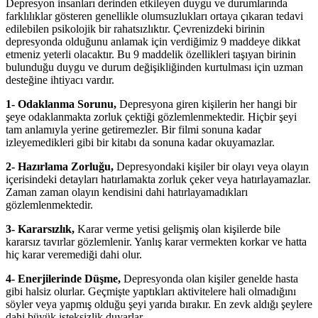
Depresyon insanları derinden etkileyen duygu ve durumlarında
farklılıklar gösteren genellikle olumsuzlukları ortaya çıkaran tedavi
edilebilen psikolojik bir rahatsızlıktır. Çevrenizdeki birinin
depresyonda olduğunu anlamak için verdiğimiz 9 maddeye dikkat
etmeniz yeterli olacaktır. Bu 9 maddelik özellikleri taşıyan birinin
bulunduğu duygu ve durum değişikliğinden kurtulması için uzman
desteğine ihtiyacı vardır.
1- Odaklanma Sorunu,
Depresyona giren kişilerin her hangi bir
şeye odaklanmakta zorluk çektiği gözlemlenmektedir. Hiçbir şeyi
tam anlamıyla yerine getiremezler. Bir filmi sonuna kadar
izleyemedikleri gibi bir kitabı da sonuna kadar okuyamazlar.
2- Hazırlama Zorluğu,
Depresyondaki kişiler bir olayı veya olayın
içerisindeki detayları hatırlamakta zorluk çeker veya hatırlayamazlar.
Zaman zaman olayın kendisini dahi hatırlayamadıkları
gözlemlenmektedir.
3- Kararsızlık,
Karar verme yetisi gelişmiş olan kişilerde bile
kararsız tavırlar gözlemlenir. Yanlış karar vermekten korkar ve hatta
hiç karar veremediği dahi olur.
4- Enerjilerinde Düşme,
Depresyonda olan kişiler genelde hasta
gibi halsiz olurlar. Geçmişte yaptıkları aktivitelere hali olmadığını
söyler veya yapmış olduğu şeyi yarıda bırakır. En zevk aldığı şeylere
dahi büyük isteksizlik duyarlar.