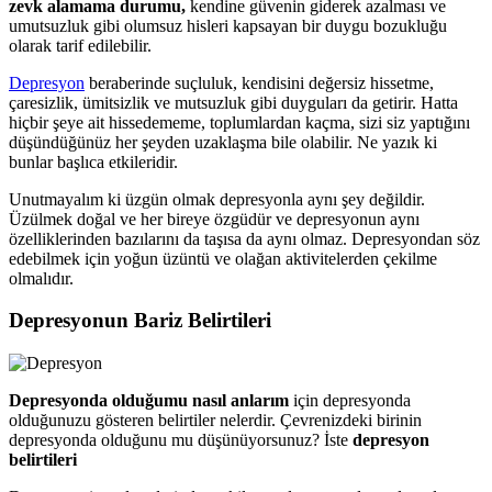
zevk alamama durumu,
kendine güvenin giderek azalması ve
umutsuzluk gibi olumsuz hisleri kapsayan bir duygu bozukluğu
olarak tarif edilebilir.
Depresyon
beraberinde suçluluk, kendisini değersiz hissetme,
çaresizlik, ümitsizlik ve mutsuzluk gibi duyguları da getirir. Hatta
hiçbir şeye ait hissedememe, toplumlardan kaçma, sizi siz yaptığını
düşündüğünüz her şeyden uzaklaşma bile olabilir. Ne yazık ki
bunlar başlıca etkileridir.
Unutmayalım ki üzgün olmak depresyonla aynı şey değildir.
Üzülmek doğal ve her bireye özgüdür ve depresyonun aynı
özelliklerinden bazılarını da taşısa da aynı olmaz. Depresyondan söz
edebilmek için yoğun üzüntü ve olağan aktivitelerden çekilme
olmalıdır.
Depresyonun Bariz Belirtileri
Depresyonda olduğumu nasıl anlarım
için depresyonda
olduğunuzu gösteren belirtiler nelerdir. Çevrenizdeki birinin
depresyonda olduğunu mu düşünüyorsunuz? İste
depresyon
belirtileri