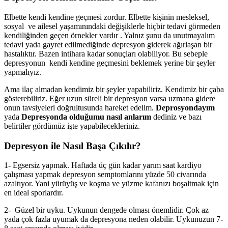
Elbette kendi kendine geçmesi zordur. Elbette kişinin mesleksel,
sosyal ve ailesel yaşamınındaki değişiklerle hiçbir tedavi görmeden
kendiliğinden geçen örnekler vardır . Yalnız şunu da unutmayalım
tedavi yada gayret edilmediğinde depresyon giderek ağırlaşan bir
hastalıktır. Bazen intihara kadar sonuçları olabiliyor. Bu sebeple
depresyonun kendi kendine geçmesini beklemek yerine bir şeyler
yapmalıyız.
Ama ilaç almadan kendimiz bir şeyler yapabiliriz. Kendimiz bir çaba
gösterebiliriz. Eğer uzun süreli bir depresyon varsa uzmana gidere
onun tavsiyeleri doğrultusunda hareket edelim.
Deprosyondayım
yada
Depresyonda olduğumu nasıl anlarım
dediniz ve bazı
belirtiler gördümüz işte yapabilecekleriniz.
Depresyon ile Nasıl Başa Çıkılır?
1- Egsersiz yapmak. Haftada üç gün kadar yarım saat kardiyo
çalışması yapmak depresyon semptomlarını yüzde 50 civarında
azaltıyor. Yani yürüyüş ve koşma ve yüzme kafanızı boşaltmak için
en ideal sporlardır.
2- Güzel bir uyku. Uykunun dengede olması önemlidir. Çok az
yada çok fazla uyumak da depresyona neden olabilir. Uykunuzun 7-