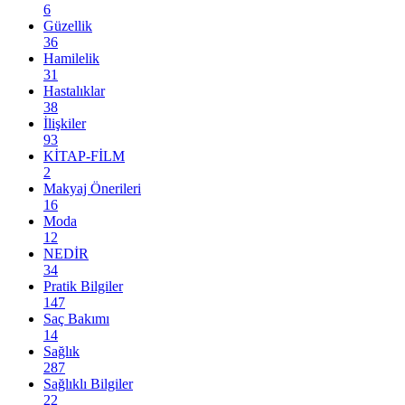
6
Güzellik
36
Hamilelik
31
Hastalıklar
38
İlişkiler
93
KİTAP-FİLM
2
Makyaj Önerileri
16
Moda
12
NEDİR
34
Pratik Bilgiler
147
Saç Bakımı
14
Sağlık
287
Sağlıklı Bilgiler
22