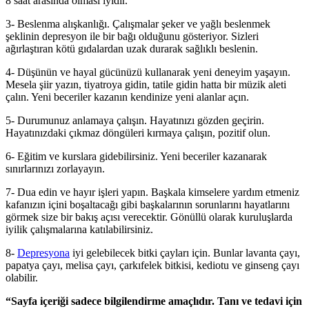
8 saat arasında olması iyidir.
3- Beslenma alışkanlığı. Çalışmalar şeker ve yağlı beslenmek
şeklinin depresyon ile bir bağı olduğunu gösteriyor. Sizleri
ağırlaştıran kötü gıdalardan uzak durarak sağlıklı beslenin.
4- Düşünün ve hayal gücünüzü kullanarak yeni deneyim yaşayın.
Mesela şiir yazın, tiyatroya gidin, tatile gidin hatta bir müzik aleti
çalın. Yeni beceriler kazanın kendinize yeni alanlar açın.
5- Durumunuz anlamaya çalışın. Hayatınızı gözden geçirin.
Hayatınızdaki çıkmaz döngüleri kırmaya çalışın, pozitif olun.
6- Eğitim ve kurslara gidebilirsiniz. Yeni beceriler kazanarak
sınırlarınızı zorlayayın.
7- Dua edin ve hayır işleri yapın. Başkala kimselere yardım etmeniz
kafanızın içini boşaltacağı gibi başkalarının sorunlarını hayatlarını
görmek size bir bakış açısı verecektir. Gönüllü olarak kuruluşlarda
iyilik çalışmalarına katılabilirsiniz.
8-
Depresyona
iyi gelebilecek bitki çayları için. Bunlar lavanta çayı,
papatya çayı, melisa çayı, çarkıfelek bitkisi, kediotu ve ginseng çayı
olabilir.
“Sayfa içeriği sadece bilgilendirme amaçlıdır. Tanı ve tedavi için