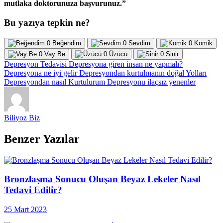
mutlaka doktorunuza başvurunuz.”
Bu yazıya tepkin ne?
0
Beğendim
0
Sevdim
0
Komik
0
Vay Be
0
Üzücü
0
Sinir
Depresyon Tedavisi
Depresyona giren insan ne yapmalı?
Depresyona ne iyi gelir
Depresyondan kurtulmanın doğal Yolları
Depresyondan nasıl Kurtulurum
Depresyonu ilaçsız yenenler
Biliyoz Biz
Benzer Yazılar
Bronzlaşma Sonucu Oluşan Beyaz Lekeler Nasıl
Tedavi Edilir?
25 Mart 2023