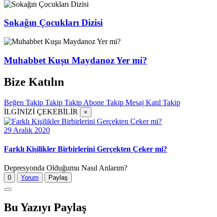
Sokağın Çocukları Dizisi
Muhabbet Kuşu Maydanoz Yer mi?
Bize Katılın
Beğen
Takip
Takip
Takip
Abone
Takip
Mesaj
Katıl
Takip
İLGİNİZİ ÇEKEBİLİR
×
29 Aralık 2020
Farklı Kişilikler Birbirlerini Gerçekten Çeker mi?
Depresyonda Olduğumu Nasıl Anlarım?
0
Yorum
Paylaş
Bu Yazıyı Paylaş