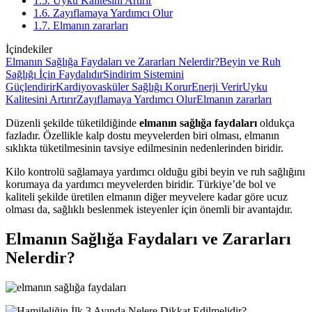
1.5. Uyku Kalitesini Artırır
1.6. Zayıflamaya Yardımcı Olur
1.7. Elmanın zararları
İçindekiler
Elmanın Sağlığa Faydaları ve Zararları Nelerdir?
Beyin ve Ruh
Sağlığı İçin Faydalıdır
Sindirim Sistemini
Güçlendirir
Kardiyovasküler Sağlığı Korur
Enerji Verir
Uyku
Kalitesini Artırır
Zayıflamaya Yardımcı Olur
Elmanın zararları
Düzenli şekilde tüketildiğinde
elmanın sağlığa faydaları
oldukça
fazladır. Özellikle kalp dostu meyvelerden biri olması, elmanın
sıklıkta tüketilmesinin tavsiye edilmesinin nedenlerinden biridir.
Kilo kontrolü sağlamaya yardımcı olduğu gibi beyin ve ruh sağlığını
korumaya da yardımcı meyvelerden biridir. Türkiye’de bol ve
kaliteli şekilde üretilen elmanın diğer meyvelere kadar göre ucuz
olması da, sağlıklı beslenmek isteyenler için önemli bir avantajdır.
Elmanın Sağlığa Faydaları ve Zararları
Nelerdir?