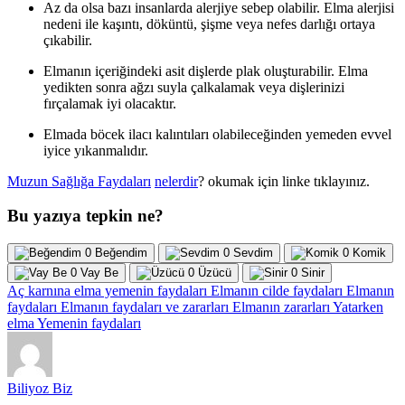
Az da olsa bazı insanlarda alerjiye sebep olabilir. Elma alerjisi
nedeni ile kaşıntı, döküntü, şişme veya nefes darlığı ortaya
çıkabilir.
Elmanın içeriğindeki asit dişlerde plak oluşturabilir. Elma
yedikten sonra ağzı suyla çalkalamak veya dişlerinizi
fırçalamak iyi olacaktır.
Elmada böcek ilacı kalıntıları olabileceğinden yemeden evvel
iyice yıkanmalıdır.
Muzun Sağlığa Faydaları
nelerdir
? okumak için linke tıklayınız.
Bu yazıya tepkin ne?
0
Beğendim
0
Sevdim
0
Komik
0
Vay Be
0
Üzücü
0
Sinir
Aç karnına elma yemenin faydaları
Elmanın cilde faydaları
Elmanın
faydaları
Elmanın faydaları ve zararları
Elmanın zararları
Yatarken
elma Yemenin faydaları
Biliyoz Biz