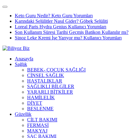
Keto Guru Nedir? Keto Guru Yorumları
Karındaki Selülitler Nasıl Gider? Göbek Selüliti
Loreal Paris Hydra Genius Kullanıcı Yorumları
Son Kullanım Süresi Tarihi Geçmiş Batikon Kullanılır mı?
Sinoz Leke Kremi İşe Yarıyor mu? Kullanıcı Yorumları
Anasayfa
Sağlık
BEBEK- ÇOCUK SAĞLIĞI
CİNSEL SAĞLIK
HASTALIKLAR
SAĞLIKLI BİLGİLER
YARARLI BİTKİLER
HAMİLELİK
DİYET
BESLENME
Güzellik
CİLT BAKIMI
FERMASİ
MAKYAJ
SAÇ BAKIMI