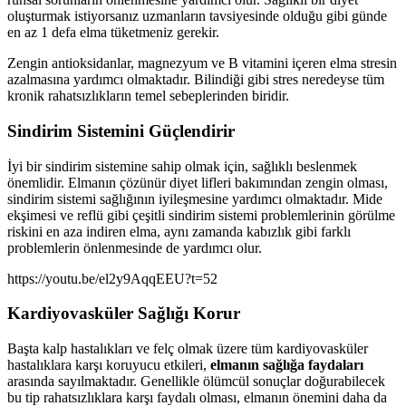
oluşturmak istiyorsanız uzmanların tavsiyesinde olduğu gibi günde
en az 1 defa elma tüketmeniz gerekir.
Zengin antioksidanlar, magnezyum ve B vitamini içeren elma stresin
azalmasına yardımcı olmaktadır. Bilindiği gibi stres neredeyse tüm
kronik rahatsızlıkların temel sebeplerinden biridir.
Sindirim Sistemini Güçlendirir
İyi bir sindirim sistemine sahip olmak için, sağlıklı beslenmek
önemlidir. Elmanın çözünür diyet lifleri bakımından zengin olması,
sindirim sistemi sağlığının iyileşmesine yardımcı olmaktadır. Mide
ekşimesi ve reflü gibi çeşitli sindirim sistemi problemlerinin görülme
riskini en aza indiren elma, aynı zamanda kabızlık gibi farklı
problemlerin önlenmesinde de yardımcı olur.
https://youtu.be/el2y9AqqEEU?t=52
Kardiyovasküler Sağlığı Korur
Başta kalp hastalıkları ve felç olmak üzere tüm kardiyovasküler
hastalıklara karşı koruyucu etkileri,
elmanın sağlığa faydaları
arasında sayılmaktadır. Genellikle ölümcül sonuçlar doğurabilecek
bu tip rahatsızlıklara karşı faydalı olması, elmanın önemini daha da