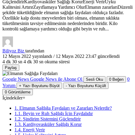
GüçlendirirKardiyovasküler Sağlığı KorurEnerji VerirUyku
Kalitesini ArtırırZayıflamaya Yardımcı OlurElmanın zararlarıDüzenli
şekilde tüketildiğinde elmanın sağlığa faydaları oldukça fazladır.
Özellikle kalp dostu meyvelerden biri olması, elmanın sıklıkta
tüketilmesinin tavsiye edilmesinin nedenlerinden biridir. Kilo
kontrolü sağlamaya yardımcı olduğu gibi beyin ve ruh...
Biliyoz Biz
tarafından
12 Mayıs 2022
yayınlandı /
12 Mayıs 2022 23:47
güncellendi
4 dk 30 sn
4 dk 30 sn okuma süresi
Paylaş
Google News
Google News ile Abone Ol
0
Sesli Oku
0
Beğen
Yorum
+
Yazı Boyutunu Büyüt
-
Yazı Boyutunu Küçült
0
Görüntüleme
İçindekiler
+
1. Elmanın Sağlığa Faydaları ve Zararları Nelerdir?
1.1. Beyin ve Ruh Sağlığı İçin Faydalıdır
1.2. Sindirim Sistemini Güçlendirir
1.3. Kardiyovasküler Sağlığı Korur
1.4. Enerji Verir