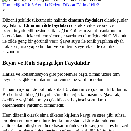
Hamileliğin İlk 3 Ayında Nelere Dikkat Edilmelidir?
×
Düzenli şekilde tüketmeniz halinde
elmanın faydaları
olarak şunlar
sayılabilir;
Elmanın cilde faydaları
olarak sivilce ve sivilce
izlerinin yok edilmesine katkı sağlar. Güneşin zararlı ışınlarından
kaynaklanan lekeleri temizlemeye yardımcı olur. İçindeki C Vitamini
ile cilde genç bir görüntü verir. Şayet suyu ile tonik yapılırsa siyah
noktaları, makyaj kalıntıları ve kiri temizleyerek cilde canlılık
kazandırır.
Beyin ve Ruh Sağlığı İçin Faydalıdır
Hafıza ve konsantrasyon gibi problemler başta olmak üzere tüm
beyinsel sağlık sorunlarının önlenmesine yardımcı olur.
Elmanın içeriğinde bol miktarda B6 vitamini ve çözünür lif bulunur.
Bu iki besin bileşiği beynin sürekli enerjik kalmasını sağlayarak,
özellikle yaşlılıkla ortaya çıkabilecek beyinsel sorunların
önlenmesine yardımcı olmaktadır.
Hem düzenli olarak elma tüketen kişilerin kaygı ve stres gibi ruhsal
problemleri önleme ihtimalleri bulumaktadır. Elmada bulunan
antioksidan bileşikler hücre hasarını önleyerek kaygı ve stres benzeri
ruhsal sorunların önlenmesine yardımcı olur. Sağlıklı bir diyet