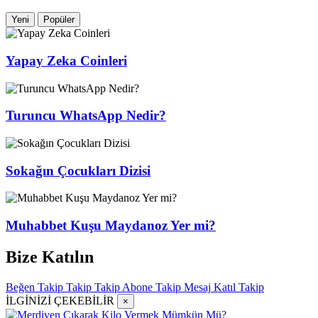
Yeni
Popüler
Yapay Zeka Coinleri
Turuncu WhatsApp Nedir?
Sokağın Çocukları Dizisi
Muhabbet Kuşu Maydanoz Yer mi?
Bize Katılın
Beğen
Takip
Takip
Takip
Abone
Takip
Mesaj
Katıl
Takip
İLGİNİZİ ÇEKEBİLİR
×