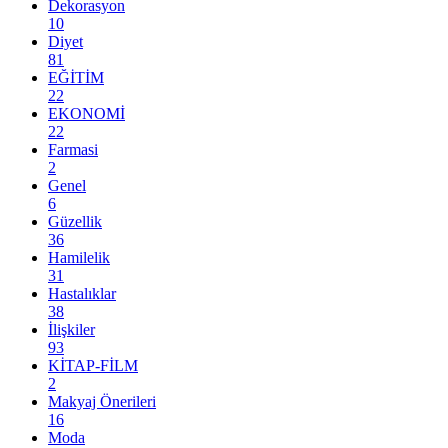
Dekorasyon
10
Diyet
81
EĞİTİM
22
EKONOMİ
22
Farmasi
2
Genel
6
Güzellik
36
Hamilelik
31
Hastalıklar
38
İlişkiler
93
KİTAP-FİLM
2
Makyaj Önerileri
16
Moda