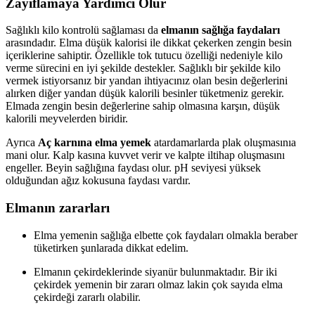
Zayıflamaya Yardımcı Olur
Sağlıklı kilo kontrolü sağlaması da
elmanın sağlığa faydaları
arasındadır. Elma düşük kalorisi ile dikkat çekerken zengin besin
içeriklerine sahiptir. Özellikle tok tutucu özelliği nedeniyle kilo
verme sürecini en iyi şekilde destekler. Sağlıklı bir şekilde kilo
vermek istiyorsanız bir yandan ihtiyacınız olan besin değerlerini
alırken diğer yandan düşük kalorili besinler tüketmeniz gerekir.
Elmada zengin besin değerlerine sahip olmasına karşın, düşük
kalorili meyvelerden biridir.
Ayrıca
Aç karnına elma yemek
atardamarlarda plak oluşmasınıa
mani olur. Kalp kasına kuvvet verir ve kalpte iltihap oluşmasını
engeller. Beyin sağlığına faydası olur. pH seviyesi yüksek
olduğundan ağız kokusuna faydası vardır.
Elmanın zararları
Elma yemenin sağlığa elbette çok faydaları olmakla beraber
tüketirken şunlarada dikkat edelim.
Elmanın çekirdeklerinde siyanür bulunmaktadır. Bir iki
çekirdek yemenin bir zararı olmaz lakin çok sayıda elma
çekirdeği zararlı olabilir.