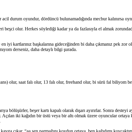
ir acil durum oyundur, dördüncü bulunamadığında mecbur kalınırsa oyn
eri beşci olur. Herkes söylediği kadar ya da fazlasıyla el almak zorundadı
 en iyi kartlarınız başkalarına gideceğinden bi daha çıkmanız pek zor olur
amıyom derseniz, daha detaylı bilgi şurada.
) olur, saat falı olur, 13 falı olur, freehand olur, bi sürü fal biliyom b
ya bölüşürler, beşer kartı kapalı olarak dışarı ayırırlar. Sonra desteyi ayn
ir. Açılan iki kağıdın bir üstü veya bir altı olmak üzere oyuncular ortaya
.
sık kavga çıkar, “aa sen parmağını koydun ortaya, ben kağıdımı koycakt