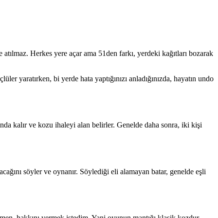
ere atılmaz. Herkes yere açar ama 51den farkı, yerdeki kağıtları bozarak
çlüler yaratırken, bi yerde hata yaptığınızı anladığınızda, hayatın undo
da kalır ve kozu ihaleyi alan belirler. Genelde daha sonra, iki kişi
cağını söyler ve oynanır. Söylediği eli alamayan batar, genelde eşli
en, hakkını vermek istedim. Yani oyunun mantığı klasik kozdur,