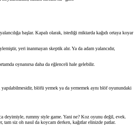
 yalancılığa başlar. Kapalı olarak, istediği miktarda kağıdı ortaya koyar
lemiştir, yeri inanmayan skeptik alır. Ya da adam yalancıdır,
rtamda oynanırsa daha da eğlenceli hale gelebilir.
nda yapılabilmesidir, blöfü yemek ya da yememek aynı blöf oyunundaki
rca deyimiyle, rummy style game. Yani ne? Koz oyunu değil, evek.
ter, tam siz oh nasıl da koycam derken, kağıtlar elinizde patlar.