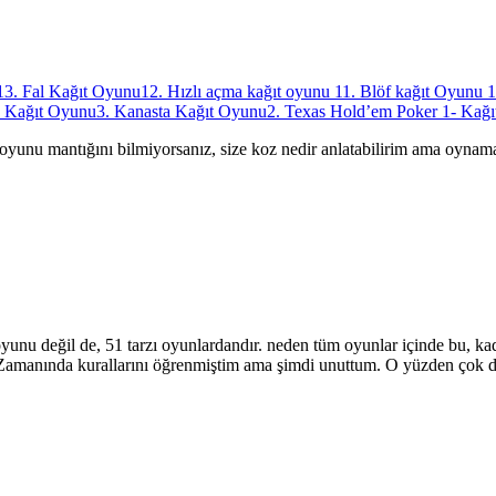
13. Fal Kağıt Oyunu
12. Hızlı açma kağıt oyunu
11. Blöf kağıt Oyunu
1
ç Kağıt Oyunu
3. Kanasta Kağıt Oyunu
2. Texas Hold’em Poker
1- Kağ
oyunu mantığını bilmiyorsanız, size koz nedir anlatabilirim ama oyna
oyunu değil de, 51 tarzı oyunlardandır. neden tüm oyunlar içinde bu, ka
. Zamanında kurallarını öğrenmiştim ama şimdi unuttum. O yüzden çok