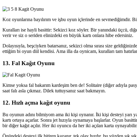
Koz oyunlarına bayılırım ve işbu oyun içlerinde en sevmediğimdir. B
Kuralları ise hayli basittir: Sekizci koz söyler. Bir yanındaki üçcü, diğ
verir ve siz o seriden elinizdeki en büyük kartı onlara hibe edersiniz.
Dolayısıyla, beşciyken batarsanız, sekizci olma sırası size geldiğinizde
ettiğim bi oyun diil kendisi. Ama illa da oynicam, kuralları tam hatırl
13. Fal Kağıt Oyunu
Kimse yoksa fal bakarım kardeşim ben de! Solitaire (diğer adıyla pasyans
saat falı asla çıkmaz. Dilek tuttuysanız saat bakmayın.
12. Hızlı açma kağıt oyunu
Bu oyunun adını bilmiyom ama iki kişi oynanır. İki kişi desteyi yarı yarı
kartı ortaya açarlar. Sonra jet hızıyla oynamaya başlarlar. Oyun basitt
bir diğer kağıt açılır. Her iki oyuncu da her iki açılan karta oynayabilir
Önündeki desteyi ilk bitiren kazanır. tek olay hızdır, bu yüzden sık 