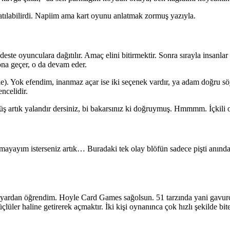
atılabilirdi. Napiim ama kart oyunu anlatmak zormuş yazıyla.
este oyunculara dağıtılır. Amaç elini bitirmektir. Sonra sırayla insanlar
ona geçer, o da devam eder.
le). Yok efendim, inanmaz açar ise iki seçenek vardır, ya adam doğru söy
ncelidir.
çüş artık yalandır dersiniz, bi bakarsınız ki doğruymuş. Hmmmm. İçkili o
atmayayım isterseniz artık… Buradaki tek olay blöfün sadece pişti anı
gisayardan öğrendim. Hoyle Card Games sağolsun. 51 tarzında yani gavu
 üçlüler haline getirerek açmaktır. İki kişi oynanınca çok hızlı şekilde bi