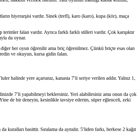
arın hiyerarşisi vardır. Sinek (trefl), karo (karo), kupa (kör), maça
erimler falan vardır. Ayrıca farklı farklı stilleri vardır. Çok karışıktır
ıyla da oynar.
iğer her oyun öğrenilir ama briç öğrenilmez. Çünkü briçte esas olan
redin ve okuyun, kursa gidin falan.
luler halinde yere açarsınız, kanasta 7′li seriye verilen addır. Yalnız 1,
linizde 7′li yapabilmeyi beklersiniz. Yeri alabilirsiniz ama onun da çok
… Yine de bir deneyin, kesinlikle tavsiye ederim, süper eğlenceli, zeki
kuralları basittir. Sıralama da aynıdır. 5′liden farkı, herkese 2 kağıt