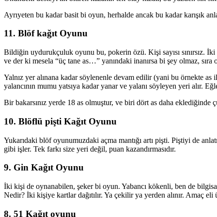
Ayrıyeten bu kadar basit bi oyun, herhalde ancak bu kadar karışık anl
11. Blöf kağıt Oyunu
Bildiğin uydurukçuluk oyunu bu, pokerin özü. Kişi sayısı sınırsız. İki d
ve der ki mesela “üç tane as…” yanındaki inanırsa bi şey olmaz, sıra 
Yalnız yer alınana kadar söylenenle devam edilir (yani bu örnekte as i
yalancının mumu yatsıya kadar yanar ve yalanı söyleyen yeri alır. Eğle
Bir bakarsınız yerde 18 as olmuştur, ve biri dört as daha eklediğinde 
10. Blöflü pişti Kağıt Oyunu
Yukarıdaki blöf oyunumuzdaki açma mantığı artı pişti. Piştiyi de anl
gibi işler. Tek farkı size yeri değil, puan kazandırmasıdır.
9. Gin Kağıt Oyunu
İki kişi de oynanabilen, şeker bi oyun. Yabancı kökenli, ben de bil
Nedir? İki kişiye kartlar dağıtılır. Ya çekilir ya yerden alınır. Amaç eli
8. 51 Kağıt oyunu