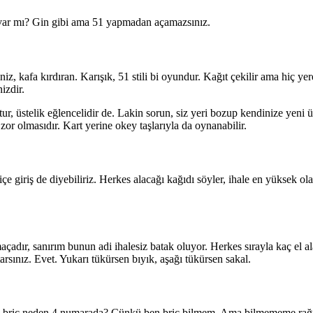
k var mı? Gin gibi ama 51 yapmadan açamazsınız.
niz, kafa kırdıran. Karışık, 51 stili bi oyundur. Kağıt çekilir ama hiç y
izdir.
tur, üstelik eğlencelidir de. Lakin sorun, siz yeri bozup kendinize yeni ü
or olmasıdır. Kart yerine okey taşlarıyla da oynanabilir.
giriş de diyebiliriz. Herkes alacağı kağıdı söyler, ihale en yüksek olan
dır, sanırım bunun adi ihalesiz batak oluyor. Herkes sırayla kaç el ala
arsınız. Evet. Yukarı tükürsen bıyık, aşağı tükürsen sakal.
an briç neden 4 numarada? Çünkü ben briç bilmem. Ama bilmememe rağm