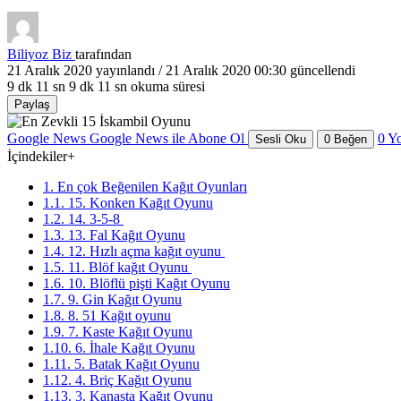
Biliyoz Biz
tarafından
21 Aralık 2020
yayınlandı /
21 Aralık 2020 00:30
güncellendi
9 dk 11 sn
9 dk 11 sn okuma süresi
Paylaş
Google News
Google News ile Abone Ol
0
Y
Sesli Oku
0
Beğen
İçindekiler
+
1. En çok Beğenilen Kağıt Oyunları
1.1. 15. Konken Kağıt Oyunu
1.2. 14. 3-5-8
1.3. 13. Fal Kağıt Oyunu
1.4. 12. Hızlı açma kağıt oyunu
1.5. 11. Blöf kağıt Oyunu
1.6. 10. Blöflü pişti Kağıt Oyunu
1.7. 9. Gin Kağıt Oyunu
1.8. 8. 51 Kağıt oyunu
1.9. 7. Kaste Kağıt Oyunu
1.10. 6. İhale Kağıt Oyunu
1.11. 5. Batak Kağıt Oyunu
1.12. 4. Briç Kağıt Oyunu
1.13. 3. Kanasta Kağıt Oyunu