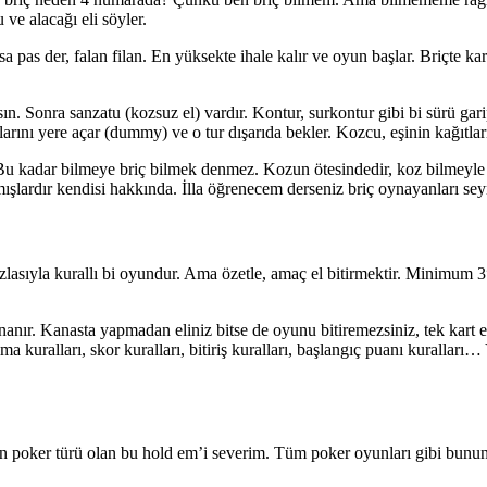
ve alacağı eli söyler.
pas der, falan filan. En yüksekte ihale kalır ve oyun başlar. Briçte kartl
n. Sonra sanzatu (kozsuz el) vardır. Kontur, surkontur gibi bi sürü garip t
rını yere açar (dummy) ve o tur dışarıda bekler. Kozcu, eşinin kağıtlar
u kadar bilmeye briç bilmek denmez. Kozun ötesindedir, koz bilmeyle d
şlardır kendisi hakkında. İlla öğrenecem derseniz briç oynayanları sey
 Fazlasıyla kurallı bi oyundur. Ama özetle, amaç el bitirmektir. Minimum 3′
oynanır. Kanasta yapmadan eliniz bitse de oyunu bitiremezsiniz, tek kart e
alma kuralları, skor kuralları, bitiriş kuralları, başlangıç puanı kuralları
poker türü olan bu hold em’i severim. Tüm poker oyunları gibi bunun da 