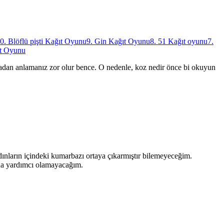
0. Blöflü pişti Kağıt Oyunu
9. Gin Kağıt Oyunu
8. 51 Kağıt oyunu
7.
ıt Oyunu
madan anlamanız zor olur bence. O nedenle, koz nedir önce bi okuyun
dınların içindeki kumarbazı ortaya çıkarmıştır bilemeyeceğim.
 da yardımcı olamayacağım.