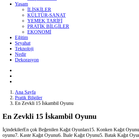
Yaşam
İLİŞKİLER
KÜLTÜR-SANAT
YEMEK TARİFİ
PRATİK BİLGİLER
EKONOMİ
Eğitim
Seyahat
Teknoloji
Nedir
Dekorasyon
Ana Sayfa
Pratik Bilgiler
En Zevkli 15 İskambil Oyunu
En Zevkli 15 İskambil Oyunu
İçindekilerEn çok Beğenilen Kağıt Oyunları15. Konken Kağıt Oyunu1
oyunu7. Kaste Kağıt Oyunu6. İhale Kağıt Oyunu5. Batak Kağıt Oyu