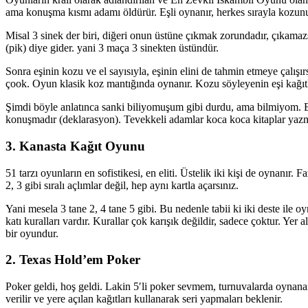
ama konuşma kısmı adamı öldürür. Eşli oynanır, herkes sırayla kozunu 
Misal 3 sinek der biri, diğeri onun üstüne çıkmak zorundadır, çıkamazsa 
(pik) diye gider. yani 3 maça 3 sinekten üstündür.
Sonra eşinin kozu ve el sayısıyla, eşinin elini de tahmin etmeye çalışırsı
çook. Oyun klasik koz mantığında oynanır. Kozu söyleyenin eşi kağıtla
Şimdi böyle anlatınca sanki biliyomuşum gibi durdu, ama bilmiyom. B
konuşmadır (deklarasyon). Tevekkeli adamlar koca koca kitaplar yazmı
3. Kanasta Kağıt Oyunu
51 tarzı oyunların en sofistikesi, en eliti. Üstelik iki kişi de oynanır.
2, 3 gibi sıralı açlımlar değil, hep aynı kartla açarsınız.
Yani mesela 3 tane 2, 4 tane 5 gibi. Bu nedenle tabii ki iki deste ile 
katı kuralları vardır. Kurallar çok karışık değildir, sadece çoktur. Yer 
bir oyundur.
2. Texas Hold’em Poker
Poker geldi, hoş geldi. Lakin 5′li poker sevmem, turnuvalarda oynanan 
verilir ve yere açılan kağıtları kullanarak seri yapmaları beklenir.