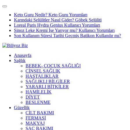
Keto Guru Nedir? Keto Guru Yorumları
Karındaki Selülitler Nasıl Gider? Göbek Selüliti
Loreal Paris Hydra Genius Kullanıcı Yorumları
Sinoz Leke Kremi İşe Yarıyor mu? Kullanıcı Yorumları
Son Kullanım Süresi Tarihi Geçmiş Batikon Kullanılır mı?
Anasayfa
Sağlık
BEBEK- ÇOCUK SAĞLIĞI
CİNSEL SAĞLIK
HASTALIKLAR
SAĞLIKLI BİLGİLER
YARARLI BİTKİLER
HAMİLELİK
DİYET
BESLENME
Güzellik
CİLT BAKIMI
FERMASİ
MAKYAJ
SAÇ BAKIMI