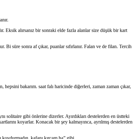
anır.
r. Eksik alırsanız bir sonraki elde fazla alanlar size düşük bir kart
. Bi süre sonra af çıkar, puanlar sıfırlanır. Falan ve de filan. Tercih
en, hepsini bakarım. saat falı haricinde diğerleri, zaman zaman çıkar,
ı solitaire gibi önlerine dizerler. Ayırdıkları destelerden en üstteki
 kartlarını koyarlar. Konacak bir şey kalmayınca, ayrılmış destelerden
ım koydurmadın, kafanı kırcam ha” gibi.