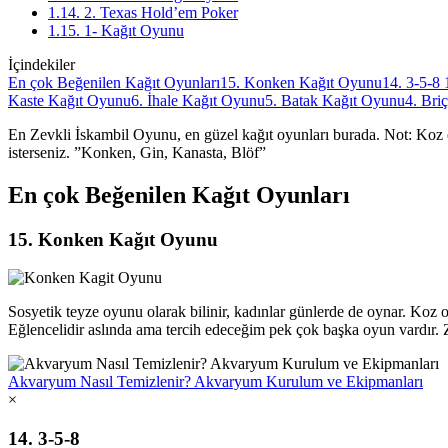
1.14. 2. Texas Hold’em Poker
1.15. 1- Kağıt Oyunu
İçindekiler
En çok Beğenilen Kağıt Oyunları
15. Konken Kağıt Oyunu
14. 3-5-8
Kaste Kağıt Oyunu
6. İhale Kağıt Oyunu
5. Batak Kağıt Oyunu
4. Bri
En Zevkli İskambil Oyunu, en güzel kağıt oyunları burada. Not: Koz 
isterseniz. ”Konken, Gin, Kanasta, Blöf”
En çok Beğenilen Kağıt Oyunları
15. Konken Kağıt Oyunu
Sosyetik teyze oyunu olarak bilinir, kadınlar günlerde de oynar. Koz 
Eğlencelidir aslında ama tercih edeceğim pek çok başka oyun vardır
Akvaryum Nasıl Temizlenir? Akvaryum Kurulum ve Ekipmanları
×
14. 3-5-8