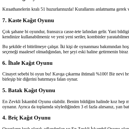
Kıraathanelerin kralı 51 huzurlarınızda! Kurallarını anlatmama gere
7. Kaste Kağıt Oyunu
Çok şahane bi oyundur, fransızca casse-tete lafından gelir. Yani bildigi
kendinize kullanabilmeniz ve yeni yeni seriler, kombinler yaratabilmen
Bu şekilde el bitirilmeye çalışır. İki kişi de oynanması bakımından hoş
seçeneği maalesef olmadığından, her şeyi eski haline getirmenin biraz z
6. İhale Kağıt Oyunu
Cinayet sebebi bi oyun bu! Kavga çıkarma ihtimali %100! Bir nevi briçe 
birleşip bir diğerini batırmaya falan oynar.
5. Batak Kağıt Oyunu
En Zevkli İskambil Oyunu olabilir. Benim bildiğim halinde koz hep maça
oynanır. Ayrıca da toplamda söylediğinden 3 el fazla alırsanız, yan bat
4. Briç Kağıt Oyunu
Oyunların kralı olarak adlandırılan ve En Zevkli İskambil Oyunu ol