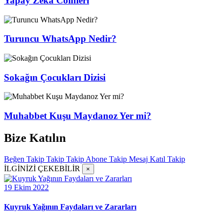
Yapay Zeka Coinleri
Turuncu WhatsApp Nedir?
Sokağın Çocukları Dizisi
Muhabbet Kuşu Maydanoz Yer mi?
Bize Katılın
Beğen
Takip
Takip
Takip
Abone
Takip
Mesaj
Katıl
Takip
İLGİNİZİ ÇEKEBİLİR
×
19 Ekim 2022
Kuyruk Yağının Faydaları ve Zararları