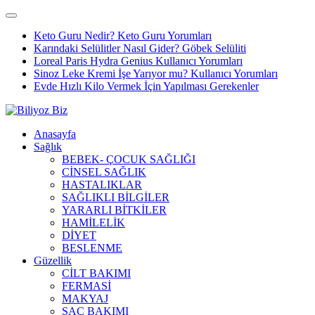
Keto Guru Nedir? Keto Guru Yorumları
Karındaki Selülitler Nasıl Gider? Göbek Selüliti
Loreal Paris Hydra Genius Kullanıcı Yorumları
Sinoz Leke Kremi İşe Yarıyor mu? Kullanıcı Yorumları
Evde Hızlı Kilo Vermek İçin Yapılması Gerekenler
Anasayfa
Sağlık
BEBEK- ÇOCUK SAĞLIĞI
CİNSEL SAĞLIK
HASTALIKLAR
SAĞLIKLI BİLGİLER
YARARLI BİTKİLER
HAMİLELİK
DİYET
BESLENME
Güzellik
CİLT BAKIMI
FERMASİ
MAKYAJ
SAÇ BAKIMI