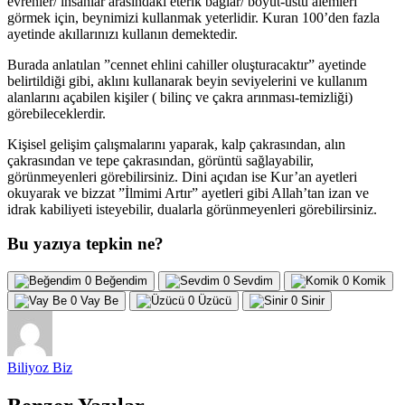
evrenler/ insanlar arasındaki eterik bağlar/ boyut-üstü alemleri
görmek için, beynimizi kullanmak yeterlidir. Kuran 100’den fazla
ayetinde akıllarınızı kullanın demektedir.
Burada anlatılan ”cennet ehlini cahiller oluşturacaktır” ayetinde
belirtildiği gibi, aklını kullanarak beyin seviyelerini ve kullanım
alanlarını açabilen kişiler ( bilinç ve çakra arınması-temizliği)
görebileceklerdir.
Kişisel gelişim çalışmalarını yaparak, kalp çakrasından, alın
çakrasından ve tepe çakrasından, görüntü sağlayabilir,
görünmeyenleri görebilirsiniz. Dini açıdan ise Kur’an ayetleri
okuyarak ve bizzat ”İlmimi Artır” ayetleri gibi Allah’tan izan ve
idrak kabiliyeti isteyebilir, dualarla görünmeyenleri görebilirsiniz.
Bu yazıya tepkin ne?
0
Beğendim
0
Sevdim
0
Komik
0
Vay Be
0
Üzücü
0
Sinir
Biliyoz Biz