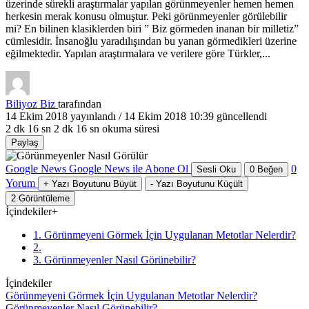
üzerinde sürekli araştırmalar yapılan görünmeyenler hemen hemen
herkesin merak konusu olmuştur. Peki görünmeyenler görülebilir
mi? En bilinen klasiklerden biri ” Biz görmeden inanan bir milletiz”
cümlesidir. İnsanoğlu yaradılışından bu yanan görmedikleri üzerine
eğilmektedir. Yapılan araştırmalara ve verilere göre Türkler,...
Biliyoz Biz
tarafından
14 Ekim 2018
yayınlandı /
14 Ekim 2018 10:39
güncellendi
2 dk 16 sn
2 dk 16 sn okuma süresi
Paylaş
Google News
Google News ile Abone Ol
0
Sesli Oku
0
Beğen
Yorum
+
Yazı Boyutunu Büyüt
-
Yazı Boyutunu Küçült
2
Görüntüleme
İçindekiler
+
1. Görünmeyeni Görmek İçin Uygulanan Metotlar Nelerdir?
2.
3. Görünmeyenler Nasıl Görünebilir?
İçindekiler
Görünmeyeni Görmek İçin Uygulanan Metotlar Nelerdir?
Görünmeyenler Nasıl Görünebilir?