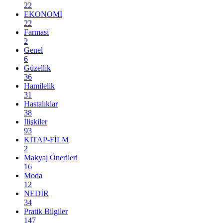
22
EKONOMİ
22
Farmasi
2
Genel
6
Güzellik
36
Hamilelik
31
Hastalıklar
38
İlişkiler
93
KİTAP-FİLM
2
Makyaj Önerileri
16
Moda
12
NEDİR
34
Pratik Bilgiler
147