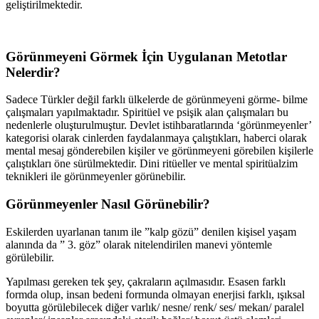
geliştirilmektedir.
Görünmeyeni Görmek İçin Uygulanan Metotlar
Nelerdir?
Sadece Türkler değil farklı ülkelerde de görünmeyeni görme- bilme
çalışmaları yapılmaktadır. Spiritüel ve psişik alan çalışmaları bu
nedenlerle oluşturulmuştur. Devlet istihbaratlarında ‘görünmeyenler’
kategorisi olarak cinlerden faydalanmaya çalıştıkları, haberci olarak
mental mesaj gönderebilen kişiler ve görünmeyeni görebilen kişilerle
çalıştıkları öne sürülmektedir. Dini ritüeller ve mental spiritüalzim
teknikleri ile görünmeyenler görünebilir.
Görünmeyenler Nasıl Görünebilir?
Eskilerden uyarlanan tanım ile ”kalp gözü” denilen kişisel yaşam
alanında da ” 3. göz” olarak nitelendirilen manevi yöntemle
görülebilir.
Yapılması gereken tek şey, çakraların açılmasıdır. Esasen farklı
formda olup, insan bedeni formunda olmayan enerjisi farklı, ışıksal
boyutta görülebilecek diğer varlık/ nesne/ renk/ ses/ mekan/ paralel