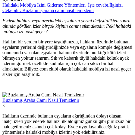
Halıdaki Mobilya İzini Giderme Yöntemleri İşte cevabı.
İlginizi
Çekebilir: Buzlanmış arana camı nasıl temizlenir
Evdeki halıları veya üzerindeki eşyaların yerini değiştirdikten sonra
altında görülen izler birçok kişinin canını sıkmaktadır. Peki halıdaki
mobilya izi nasıl geçer?
Halıları bir yerden bir yere taşıdığınızda, halıların üzerinde bulunan
eşyaların yerlerini değiştirdiğinizde veya eşyaların komple değişmesi
sonucunda var olan eşyaların halının üzerinde bıraktığı kötü izleri
bilmeyen yoktur sanırım. Sık ve kabarık tüylü halıdaki koltuk ayak
izlerini görmek özellikle kadınlar için çok can sıkıcı bir hal
almaktadır. Biliyoz.com ekibi olarak halıdaki mobilya izi nasıl geçer
sizler için araştırdık.
Buzlanmış Araba Camı Nasıl Temizlenir
×
Halıların üzerinde bulunan eşyaların ağırlığından dolayı oluşan
inatçı izleri yok ederek halınızı ilk aldığınız günkü gibi pürüzsüz bir
hale getirmeniz aslında çok kolay. Evde uygulayabileceğiniz pratik
yöntemlerle halıdaki mobilya izlerini yok edebilirsiniz.