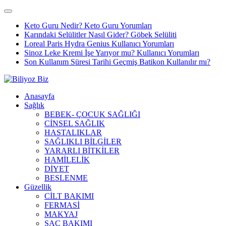
Keto Guru Nedir? Keto Guru Yorumları
Karındaki Selülitler Nasıl Gider? Göbek Selüliti
Loreal Paris Hydra Genius Kullanıcı Yorumları
Sinoz Leke Kremi İşe Yarıyor mu? Kullanıcı Yorumları
Son Kullanım Süresi Tarihi Geçmiş Batikon Kullanılır mı?
Anasayfa
Sağlık
BEBEK- ÇOCUK SAĞLIĞI
CİNSEL SAĞLIK
HASTALIKLAR
SAĞLIKLI BİLGİLER
YARARLI BİTKİLER
HAMİLELİK
DİYET
BESLENME
Güzellik
CİLT BAKIMI
FERMASİ
MAKYAJ
SAÇ BAKIMI