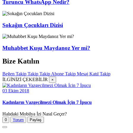
Turuncu WhatsApp Nedir?
Sokağın Çocukları Dizisi
Muhabbet Kuşu Maydanoz Yer mi?
Bize Katılın
Beğen
Takip
Takip
Takip
Abone
Takip
Mesaj
Katıl
Takip
İLGİNİZİ ÇEKEBİLİR
×
03 Ekim 2018
Kadınların Vazgeçilmezi Olmak İçin 7 İpucu
Halıdaki Mobilya İzi Nasıl Geçer?
0
Yorum
Paylaş