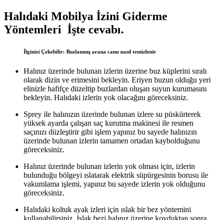
Halıdaki Mobilya İzini Giderme
Yöntemleri İşte cevabı.
İlginizi Çekebilir: Buzlanmış arana camı nasıl temizlenir
Halınız üzerinde bulunan izlerin üzerine buz küplerini sıralı
olarak dizin ve erimesini bekleyin. Eriyen buzun olduğu yeri
elinizle hafifçe düzeltip buzlardan oluşan suyun kurumasını
bekleyin. Halıdaki izlerin yok olacağını göreceksiniz.
Sprey ile halınızın üzerinde bulunan izlere su püskürterek
yüksek ayarda çalışan saç kurutma makinesi ile resmen
saçınızı düzleştirir gibi işlem yapınız bu sayede halınızın
üzerinde bulunan izlerin tamamen ortadan kaybolduğunu
göreceksiniz.
Halınız üzerinde bulunan izlerin yok olması için, izlerin
bulunduğu bölgeyi ıslatarak elektrik süpürgesinin borusu ile
vakumlama işlemi, yapınız bu sayede izlerin yok olduğunu
göreceksiniz.
Halıdaki koltuk ayak izleri için ıslak bir bez yöntemini
kullanabilirsiniz. Islak bezi halınız üzerine koyduktan sonra