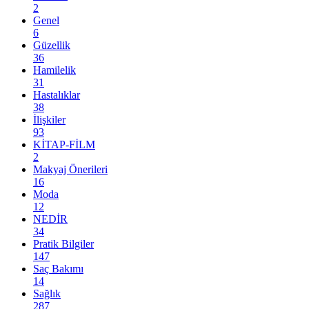
2
Genel
6
Güzellik
36
Hamilelik
31
Hastalıklar
38
İlişkiler
93
KİTAP-FİLM
2
Makyaj Önerileri
16
Moda
12
NEDİR
34
Pratik Bilgiler
147
Saç Bakımı
14
Sağlık
287