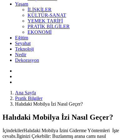
Yaşam
İLİŞKİLER
KÜLTÜR-SANAT
YEMEK TARİFİ
PRATİK BİLGİLER
EKONOMİ
Eğitim
Seyahat
Teknoloji
Nedir
Dekorasyon
Ana Sayfa
Pratik Bilgiler
Halıdaki Mobilya İzi Nasıl Geçer?
Halıdaki Mobilya İzi Nasıl Geçer?
İçindekilerHalıdaki Mobilya İzini Giderme Yöntemleri İşte
cevabı.İlginizi Çekebilir: Buzlanmış arana camı nasıl