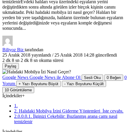
temizlenirEvdeki halıları veya üzerindeki eşyaların yerini
değiştirdikten sonra altında görülen izler birçok kişinin canını
sıkmaktadır. Peki halıdaki mobilya izi nasıl geçer? Halıları bir
yerden bir yere taşıdığınızda, halıların üzerinde bulunan eşyaların
yerlerini değiştirdiğinizde veya eşyaların komple değişmesi
sonucunda...
Biliyoz Biz
tarafından
25 Aralık 2018
yayınlandı /
25 Aralık 2018 14:28
güncellendi
2 dk 8 sn
2 dk 8 sn okuma süresi
Paylaş
Google News
Google News ile Abone Ol
0
Sesli Oku
0
Beğen
Yorum
+
Yazı Boyutunu Büyüt
-
Yazı Boyutunu Küçült
10
Görüntüleme
İçindekiler
+
1.
2. Halıdaki Mobilya İzini Giderme Yöntemleri İşte cevabı.
2.0.0.0.1. İlginizi Çekebilir: Buzlanmış arana camı nasıl
temizlenir
İçindekiler