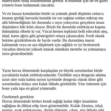
materyalleri ortak kullanmamak gerekir. Korunmak için ise en güzel
yöntem bone kullanmak olacaktır.
Ve en hassas konulardan biride su yutmak şimdi düşünün onlarca
insanın girdiği havuzda hastalık mı var sağdan soldan mikrop mu
aldı bilemediğimiz bir durumda o suyu yutuyoruz gerçekten insan
düşününce bile kötü oluyor. Böyle bir durumda enfeksiyon kapma
ihtimalimiz elbette ki var. Vücut hemen tepkisini belli edecektir ateş,
ishal, karın ağrısı gibi göstergeleri ortaya çıkaracaktır. İvedi olarak
hekime gözükülmesin de fayda vardır. Bu durumlara maruz
kalmamak veya en aza düşürmek için sağlıklı ve iyi beslenerek
vücudun direncini yüksek tutarak mümkün mertebe su yutmamaya
özen gösterilmelidir.
Yazın havuz döneminde karşılaşılan en büyük sorunlardan biride
çocuklarda kulak enfeksiyonlarıdır. Özellikle suya dengesiz atlama
uzun süre suda kalma suyun içerisinde dengesiz olarak döne gibi
sorunlardan dolayı orta kulak iltihabı görülebilir. Yine önlemek için
bone yada tıpa en güzel yöntemdir.
Özetlemek gerekirse
Havuz döneminde herkes kendi sağlığı kadar diğer insanların
sağlığına da dikkat edip özen göstermelidir. Kulak Akıntısı, ishal,
mantar, ayak enfeksiyonu, deride döküntü, çıban, göz iltihabı gibi