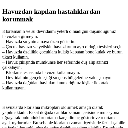
Havuzdan kapılan hastalıklardan
korunmak
Klorlamanın ve su devridaimi yeterli olmadığını düşündüğünüz
havuzlara girmeyin.
– Havuzda su yutmamaya özen gösterin.
– Çocuk havuzu ve yetişkin havuzlarının ayrı olduğu tesisleri seçin.
– Havuzda özellikle çocuklara kulağı kapatan bone kulak ve burun
tıkacı kullanın.
– Havuz çıkışında mümkünse her seferinde duş alıp azınızı
çalkalayın.
– Klorlama esnasında havuzu kullanmayın.
– Devridaimin gerçekleştiği su çıkış bölgelerine yaklaşmayın.
– Havuzda dağıtılan havluları tanımadığınız kişiler ile ortak
kullanmayın.
Havuzlarda klorlama mikropları öldürmek amaçlı olarak
yapılmaktadır. Fakat doğada canlılar zaman içerisinde mutasyona
uğrayarak bulundukları ortama karşı direnç gösterir ve o ortama
ayak uydururlar. Bu sebeple klorlama zaman içerisinde fazlalaşabilir
ve fazla klor anlık olsa da nefes darlığına sebep olabilir. Bu sebeple