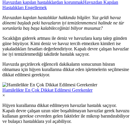
Havuzdan kapılan hastalıklardan korunmak
Havuzdan Kapılan
Hastalıkları Engellemek
Havuzdan kapılan hastalıklar hakkında bilgiler. Y
az geldi havuz
dönemi başladı peki havuzların iyi temizlenmemesi halinde ne tür
sorunlarla baş başa kalabileceğinizi biliyor musunuz?
Sıcaklığın giderek artması ile deniz ve havuzlara karşı talep günden
güne büyüyor. Kimi deniz ve havuz tercih etmezken kimileri ise
yakaladıkları fırsatları değerlendiriyor. Kapalı devre çalışan havuzlar
ise iyi temizlenmediği takdirde hastalık saçıyor.
Havuzda geçirilecek eğlenceli dakikaların sonucunun hüsran
olmaması için hijyen kurallarına dikkat eden işletmelerin seçilmesine
dikkat edilmesi gerekiyor.
Hamilelikte En Çok Dikkat Edilmesi Gerekenler
×
Hijyen kurallarına dikkat edilmeyen havuzlar hastalık saçıyor.
Kapalı devre çalışan uzun süre boşaltılmayan havuzlar gerek havuzu
kullanan gerekse cevreden gelen faktörler ile mikrop barındırabiliyor
ve bulaşıcı hastalıklara yol açabiliyor.