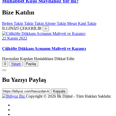
Muhabbet Kuşu Maydanoz Yer mi?
Bize Katılın
Beğen
Takip
Takip
Takip
Abone
Takip
Mesaj
Katıl
Takip
İLGİNİZİ ÇEKEBİLİR
×
22 Kasım 2022
Çiğköfte Dükkanı Açmanın Maliyeti ve Kazancı
Havuzdan Kapılan Hastalıklara Dikkat Edin
0
Yorum
Paylaş
Bu Yazıyı Paylaş
Kopyala
Copyright © 2026 İlk Dijital - Tüm Hakları Saklıdır.