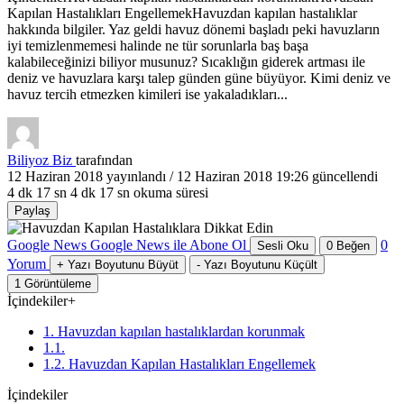
Kapılan Hastalıkları EngellemekHavuzdan kapılan hastalıklar
hakkında bilgiler. Yaz geldi havuz dönemi başladı peki havuzların
iyi temizlenmemesi halinde ne tür sorunlarla baş başa
kalabileceğinizi biliyor musunuz? Sıcaklığın giderek artması ile
deniz ve havuzlara karşı talep günden güne büyüyor. Kimi deniz ve
havuz tercih etmezken kimileri ise yakaladıkları...
Biliyoz Biz
tarafından
12 Haziran 2018
yayınlandı /
12 Haziran 2018 19:26
güncellendi
4 dk 17 sn
4 dk 17 sn okuma süresi
Paylaş
Google News
Google News ile Abone Ol
0
Sesli Oku
0
Beğen
Yorum
+
Yazı Boyutunu Büyüt
-
Yazı Boyutunu Küçült
1
Görüntüleme
İçindekiler
+
1. Havuzdan kapılan hastalıklardan korunmak
1.1.
1.2. Havuzdan Kapılan Hastalıkları Engellemek
İçindekiler