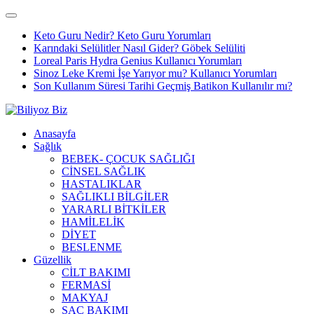
Keto Guru Nedir? Keto Guru Yorumları
Karındaki Selülitler Nasıl Gider? Göbek Selüliti
Loreal Paris Hydra Genius Kullanıcı Yorumları
Sinoz Leke Kremi İşe Yarıyor mu? Kullanıcı Yorumları
Son Kullanım Süresi Tarihi Geçmiş Batikon Kullanılır mı?
Anasayfa
Sağlık
BEBEK- ÇOCUK SAĞLIĞI
CİNSEL SAĞLIK
HASTALIKLAR
SAĞLIKLI BİLGİLER
YARARLI BİTKİLER
HAMİLELİK
DİYET
BESLENME
Güzellik
CİLT BAKIMI
FERMASİ
MAKYAJ
SAÇ BAKIMI