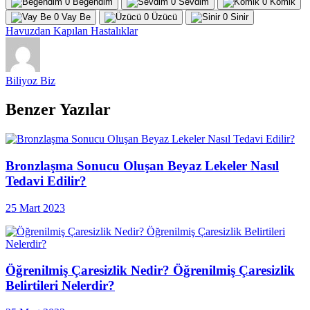
0
Beğendim
0
Sevdim
0
Komik
0
Vay Be
0
Üzücü
0
Sinir
Havuzdan Kapılan Hastalıklar
Biliyoz Biz
Benzer Yazılar
Bronzlaşma Sonucu Oluşan Beyaz Lekeler Nasıl
Tedavi Edilir?
25 Mart 2023
Öğrenilmiş Çaresizlik Nedir? Öğrenilmiş Çaresizlik
Belirtileri Nelerdir?