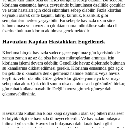
klorlama esnasında havuz çevresinde bulunulması özellikle çocuklar
ve astım hastaları için ciddi sıkıntılara sebep olabilir. Fazla klordan
kaynaklı olarak ciltte kaşıntı, tahriş, kuruluk, kızarıklık gibi
semptomları herkes yaşayabilir. Bu sebeple havuzda uzun süre
kalınmaması ve havuzdan çıktıktan sonra mümkünse sabunla cilt
üzerine bulunan klorun akıtılması gerekmektedir.
Havuzdan Kapılan Hastalıkları Engellemek
Klorlama birçok havuzda sadece gece yapılmaz gün içerisinde de
zaman zaman az az da olsa havuzu mikroplardan arınması için
klorlama işlemi devam edebilir. Genellikle havuz diplerinde bulunan
su kanallarına dikkat edilmesi gerekir. Klorlama esnasında göz açık
bir şekilde o kanallara denk gelmeniz halinde tatiliniz veya havuz
keyfiniz zehir olabilir. Göze gelen klor gözde yanmaya kızarmaya
sebep olacaktır. Çok ciddi sonun olsa da olmasa da gözünüzü birkaç
gün rahat kullanamayabilir. Değil havuza girmek güneşe dahi
çıkamayabilirsiniz.
Havuzlarda kullanılan klora karşı dayanıklı olan saç bitleri maalesef
ki büyük ölçü de havuzda ölmeyeceklerdir. Ve havuzdan bulaşma
ihtimali yüksektir. Havuzdan bulaşmasa dahi tarak havlu gibi