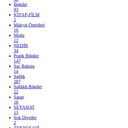
İlişkiler
93
KİTAP-FİLM
2
Makyaj Önerileri
16
Moda
12
NEDİR
34
Pratik Bilgiler
147
Saç Bakımı
14
Sağlık
287
Sağlıklı Bilgiler
22
Sanat
16
SEYAHAT
13
Şok Diyetler
2
TEKNOLOJİ