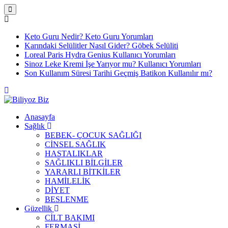
Keto Guru Nedir? Keto Guru Yorumları
Karındaki Selülitler Nasıl Gider? Göbek Selüliti
Loreal Paris Hydra Genius Kullanıcı Yorumları
Sinoz Leke Kremi İşe Yarıyor mu? Kullanıcı Yorumları
Son Kullanım Süresi Tarihi Geçmiş Batikon Kullanılır mı?
Anasayfa
Sağlık
BEBEK- ÇOCUK SAĞLIĞI
CİNSEL SAĞLIK
HASTALIKLAR
SAĞLIKLI BİLGİLER
YARARLI BİTKİLER
HAMİLELİK
DİYET
BESLENME
Güzellik
CİLT BAKIMI
FERMASİ