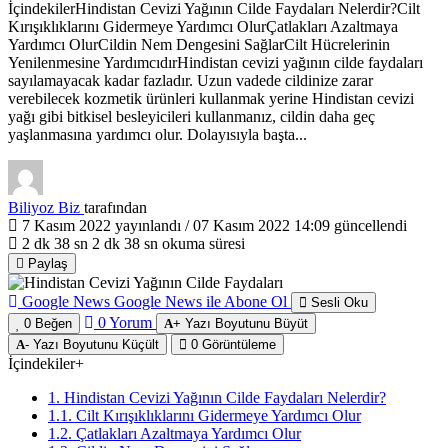
İçindekilerHindistan Cevizi Yağının Cilde Faydaları Nelerdir?Cilt
Kırışıklıklarını Gidermeye Yardımcı OlurÇatlakları Azaltmaya
Yardımcı OlurCildin Nem Dengesini SağlarCilt Hücrelerinin
Yenilenmesine YardımcıdırHindistan cevizi yağının cilde faydaları
sayılamayacak kadar fazladır. Uzun vadede cildinize zarar
verebilecek kozmetik ürünleri kullanmak yerine Hindistan cevizi
yağı gibi bitkisel besleyicileri kullanmanız, cildin daha geç
yaşlanmasına yardımcı olur. Dolayısıyla başta...
Biliyoz Biz
tarafından
7 Kasım 2022
yayınlandı /
07 Kasım 2022 14:09
güncellendi
2 dk 38 sn
2 dk 38 sn okuma süresi
Paylaş
Google News
Google News ile Abone Ol
Sesli Oku
0
Yorum
0
Beğen
+
Yazı Boyutunu Büyüt
-
Yazı Boyutunu Küçült
0
Görüntüleme
İçindekiler
+
1. Hindistan Cevizi Yağının Cilde Faydaları Nelerdir?
1.1. Cilt Kırışıklıklarını Gidermeye Yardımcı Olur
1.2. Çatlakları Azaltmaya Yardımcı Olur