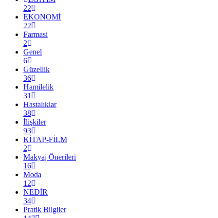
22
EKONOMİ
22
Farmasi
2
Genel
6
Güzellik
36
Hamilelik
31
Hastalıklar
38
İlişkiler
93
KİTAP-FİLM
2
Makyaj Önerileri
16
Moda
12
NEDİR
34
Pratik Bilgiler