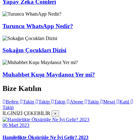
Yapay Zeka Coinleri
Turuncu WhatsApp Nedir?
Sokağın Çocukları Dizisi
Muhabbet Kuşu Maydanoz Yer mi?
Bize Katılın
Beğen
Takip
Takip
Takip
Abone
Takip
Mesaj
Katıl
Takip
İLGİNİZİ ÇEKEBİLİR
×
06 Mart 2023
Hamilelikte Öksürüğe Ne İyi Gelir? 2023