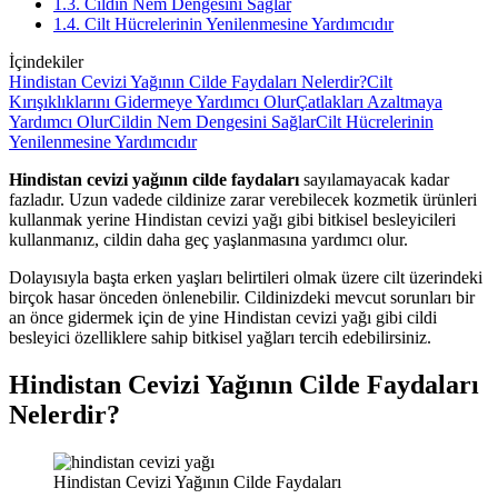
1.3. Cildin Nem Dengesini Sağlar
1.4. Cilt Hücrelerinin Yenilenmesine Yardımcıdır
İçindekiler
Hindistan Cevizi Yağının Cilde Faydaları Nelerdir?
Cilt
Kırışıklıklarını Gidermeye Yardımcı Olur
Çatlakları Azaltmaya
Yardımcı Olur
Cildin Nem Dengesini Sağlar
Cilt Hücrelerinin
Yenilenmesine Yardımcıdır
Hindistan cevizi yağının cilde faydaları
sayılamayacak kadar
fazladır. Uzun vadede cildinize zarar verebilecek kozmetik ürünleri
kullanmak yerine Hindistan cevizi yağı gibi bitkisel besleyicileri
kullanmanız, cildin daha geç yaşlanmasına yardımcı olur.
Dolayısıyla başta erken yaşları belirtileri olmak üzere cilt üzerindeki
birçok hasar önceden önlenebilir. Cildinizdeki mevcut sorunları bir
an önce gidermek için de yine Hindistan cevizi yağı gibi cildi
besleyici özelliklere sahip bitkisel yağları tercih edebilirsiniz.
Hindistan Cevizi Yağının Cilde Faydaları
Nelerdir?
Hindistan Cevizi Yağının Cilde Faydaları