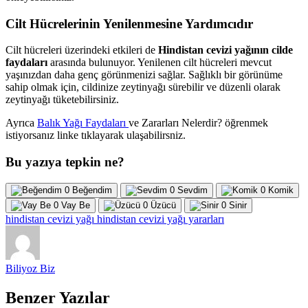
Cilt Hücrelerinin Yenilenmesine Yardımcıdır
Cilt hücreleri üzerindeki etkileri de
Hindistan cevizi yağının cilde
faydaları
arasında bulunuyor. Yenilenen cilt hücreleri mevcut
yaşınızdan daha genç görünmenizi sağlar. Sağlıklı bir görünüme
sahip olmak için, cildinize zeytinyağı sürebilir ve düzenli olarak
zeytinyağı tüketebilirsiniz.
Ayrıca
Balık Yağı Faydaları
ve Zararları Nelerdir? öğrenmek
istiyorsanız linke tıklayarak ulaşabilirsniz.
Bu yazıya tepkin ne?
0
Beğendim
0
Sevdim
0
Komik
0
Vay Be
0
Üzücü
0
Sinir
hindistan cevizi yağı
hindistan cevizi yağı yararları
Biliyoz Biz
Benzer Yazılar