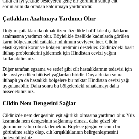
Cildi en iyi şekilde besleyerek genç bir görünüm sunup cilt
sorunlarını da ortadan kaldırmaya yardımcıdır.
Çatlakları Azaltmaya Yardımcı Olur
Doğum çatlakları da olmak üzere özellikle hafif kılcal çatlakların
azalmasına yardımcı olur. Böylelikle özellikle kadınlarda görülen
karın bölgesindeki çatlaklar minimum seviyeye iner. Cildin
elastikiyetini korur ve kolajen üretimini destekler. Cildinizdeki basit
iltihap problemlerini gidermek için Hindistan cevizi yağını
kullanabilirsiniz.
Diğer taraftan egzama ve sedef gibi cilt hastalıklarının tedavisi için
de tavsiye edilen bitkisel yağlardan biridir. Duş aldıktan sonra
iltihaplı ya da hastalıklı bölgelere bir miktar Hindistan cevizi yağı
uygulanabilir. Daha sonra bu bölgelerdeki rahatlamayı daha
hissedebilirsiniz.
Cildin Nem Dengesini Sağlar
Cildinizde nem dengesinin eşit ağırlıklı olmasına yardımcı olur. Yüz
kısmında nem dengesinin sağlanmış olması, daha güzel bir
görünüme sahip olmak demektir. Böylece gergin ve canlı bir
görünüme sahip olup, cilt kırışıklıklarının belirgenleşmesini
önleyebilirsiniz.