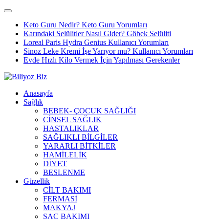
Keto Guru Nedir? Keto Guru Yorumları
Karındaki Selülitler Nasıl Gider? Göbek Selüliti
Loreal Paris Hydra Genius Kullanıcı Yorumları
Sinoz Leke Kremi İşe Yarıyor mu? Kullanıcı Yorumları
Evde Hızlı Kilo Vermek İçin Yapılması Gerekenler
Anasayfa
Sağlık
BEBEK- ÇOCUK SAĞLIĞI
CİNSEL SAĞLIK
HASTALIKLAR
SAĞLIKLI BİLGİLER
YARARLI BİTKİLER
HAMİLELİK
DİYET
BESLENME
Güzellik
CİLT BAKIMI
FERMASİ
MAKYAJ
SAÇ BAKIMI