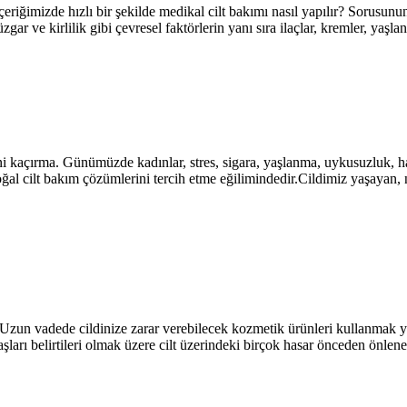
eriğimizde hızlı bir şekilde medikal cilt bakımı nasıl yapılır? Sorusunun
ar ve kirlilik gibi çevresel faktörlerin yanı sıra ilaçlar, kremler, yaşla
ni kaçırma. Günümüzde kadınlar, stres, sigara, yaşlanma, uykusuzluk, ha
doğal cilt bakım çözümlerini tercih etme eğilimindedir.Cildimiz yaşayan,
 Uzun vadede cildinize zarar verebilecek kozmetik ürünleri kullanmak yer
ları belirtileri olmak üzere cilt üzerindeki birçok hasar önceden önlene