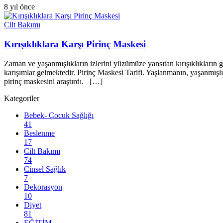
8 yıl önce
Cilt Bakımı
Kırışıklıklara Karşı Pirinç Maskesi
Zaman ve yaşanmışlıkların izlerini yüzümüze yansıtan kırışıklıkların gi
karışımlar gelmektedir. Pirinç Maskesi Tarifi. Yaşlanmanın, yaşanmışl
pirinç maskesini araştırdı. […]
Kategoriler
Bebek- Çocuk Sağlığı
41
Beslenme
17
Cilt Bakımı
74
Cinsel Sağlık
7
Dekorasyon
10
Diyet
81
EĞİTİM