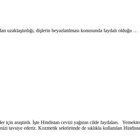
rdan uzaklaştırdığı, dişlerin beyazlatılması konusunda faydalı olduğu …
ler için araştırdı. İşte Hindistan cevizi yağının cilde faydaları. Yemekt
zi tavsiye ederiz. Kozmetik sektöründe de sıklıkla kullanılan Hindistan 