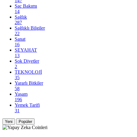
147
Saç Bakımı
14
Sağlık
287
Sağlıklı Bilgiler
22
Sanat
16
SEYAHAT
13
Şok Diyetler
2
TEKNOLOJİ
35
Yararlı Bitkiler
58
Yaşam
196
Yemek Tarifi
31
Yeni
Popüler