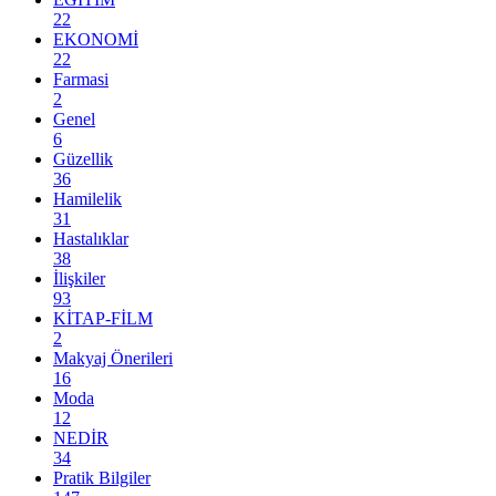
22
EKONOMİ
22
Farmasi
2
Genel
6
Güzellik
36
Hamilelik
31
Hastalıklar
38
İlişkiler
93
KİTAP-FİLM
2
Makyaj Önerileri
16
Moda
12
NEDİR
34
Pratik Bilgiler