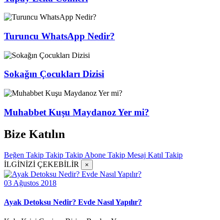
Turuncu WhatsApp Nedir?
Sokağın Çocukları Dizisi
Muhabbet Kuşu Maydanoz Yer mi?
Bize Katılın
Beğen
Takip
Takip
Takip
Abone
Takip
Mesaj
Katıl
Takip
İLGİNİZİ ÇEKEBİLİR
×
03 Ağustos 2018
Ayak Detoksu Nedir? Evde Nasıl Yapılır?