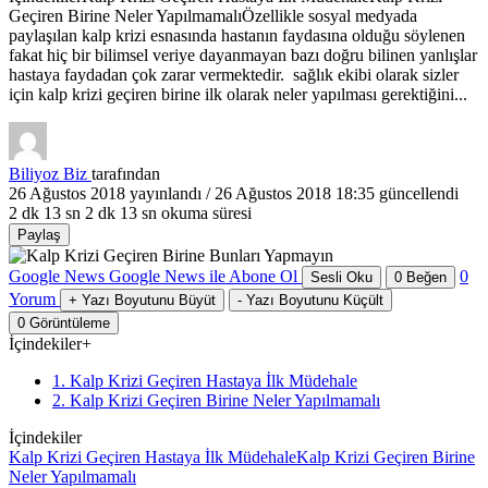
Geçiren Birine Neler YapılmamalıÖzellikle sosyal medyada
paylaşılan kalp krizi esnasında hastanın faydasına olduğu söylenen
fakat hiç bir bilimsel veriye dayanmayan bazı doğru bilinen yanlışlar
hastaya faydadan çok zarar vermektedir. sağlık ekibi olarak sizler
için kalp krizi geçiren birine ilk olarak neler yapılması gerektiğini...
Biliyoz Biz
tarafından
26 Ağustos 2018
yayınlandı /
26 Ağustos 2018 18:35
güncellendi
2 dk 13 sn
2 dk 13 sn okuma süresi
Paylaş
Google News
Google News ile Abone Ol
0
Sesli Oku
0
Beğen
Yorum
+
Yazı Boyutunu Büyüt
-
Yazı Boyutunu Küçült
0
Görüntüleme
İçindekiler
+
1. Kalp Krizi Geçiren Hastaya İlk Müdehale
2. Kalp Krizi Geçiren Birine Neler Yapılmamalı
İçindekiler
Kalp Krizi Geçiren Hastaya İlk Müdehale
Kalp Krizi Geçiren Birine
Neler Yapılmamalı