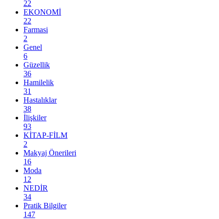
22
EKONOMİ
22
Farmasi
2
Genel
6
Güzellik
36
Hamilelik
31
Hastalıklar
38
İlişkiler
93
KİTAP-FİLM
2
Makyaj Önerileri
16
Moda
12
NEDİR
34
Pratik Bilgiler
147