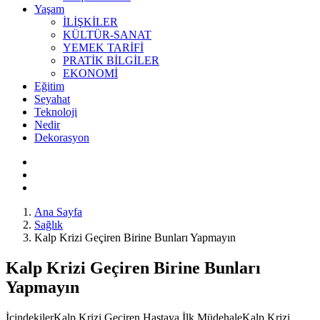
Yaşam
İLİŞKİLER
KÜLTÜR-SANAT
YEMEK TARİFİ
PRATİK BİLGİLER
EKONOMİ
Eğitim
Seyahat
Teknoloji
Nedir
Dekorasyon
Ana Sayfa
Sağlık
Kalp Krizi Geçiren Birine Bunları Yapmayın
Kalp Krizi Geçiren Birine Bunları
Yapmayın
İçindekilerKalp Krizi Geçiren Hastaya İlk MüdehaleKalp Krizi