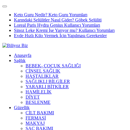
Keto Guru Nedir? Keto Guru Yorumları
Karındaki Selülitler Nasıl Gider? Göbek Selüliti
Loreal Paris Hydra Genius Kullanıcı Yorumları
Sinoz Leke Kremi İşe Yarıyor mu? Kullanıcı Yorumları
Evde Hızlı Kilo Vermek İçin Yapılması Gerekenler
Anasayfa
Sağlık
BEBEK- ÇOCUK SAĞLIĞI
CİNSEL SAĞLIK
HASTALIKLAR
SAĞLIKLI BİLGİLER
YARARLI BİTKİLER
HAMİLELİK
DİYET
BESLENME
Güzellik
CİLT BAKIMI
FERMASİ
MAKYAJ
SAÇ BAKIMI