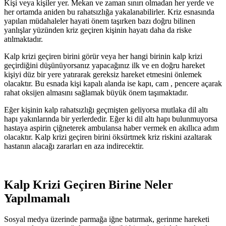
Kişi veya kişiler yer. Mekan ve zaman sınırı olmadan her yerde ve
her ortamda aniden bu rahatsızlığa yakalanabilirler. Kriz esnasında
yapılan müdahaleler hayati önem taşırken bazı doğru bilinen
yanlışlar yüzünden kriz geçiren kişinin hayatı daha da riske
atılmaktadır.
Kalp krizi geçiren birini görür veya her hangi birinin kalp krizi
geçirdiğini düşünüyorsanız yapacağınız ilk ve en doğru hareket
kişiyi düz bir yere yatırarak gereksiz hareket etmesini önlemek
olacaktır. Bu esnada kişi kapalı alanda ise kapı, cam , pencere açarak
rahat oksijen almasını sağlamak büyük önem taşımaktadır.
Eğer kişinin kalp rahatsızlığı geçmişten geliyorsa mutlaka dil altı
hapı yakınlarında bir yerlerdedir. Eğer ki dil altı hapı bulunmuyorsa
hastaya aspirin çiğneterek ambulansa haber vermek en akıllıca adım
olacaktır. Kalp krizi geçiren birini öksürtmek kriz riskini azaltarak
hastanın alacağı zararları en aza indirecektir.
Kalp Krizi Geçiren Birine Neler
Yapılmamalı
Sosyal medya üzerinde parmağa iğne batırmak, gerinme hareketi